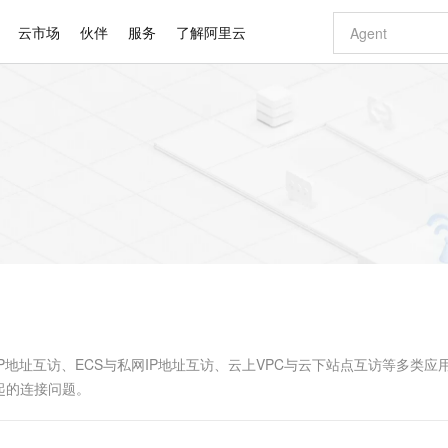
云市场
伙伴
服务
了解阿里云
AI 特惠
数据与 API
成为产品伙伴
企业增值服务
最佳实践
价格计算器
AI 场景体
基础软件
产品伙伴合
阿里云认证
市场活动
配置报价
大模型
自助选配和估算价格
步到位
智启 AI 普惠权益
产品生态集成认证中心
企业支持计划
云上春晚
域名与网站
Qwen Audio：打造专属 AI 语音助手
千问官方 MaaS 平台，为开发者和 Agent 而生，新用户赠送 1 亿 + tokens 额度
一句话生成原生
AI Coding
阿里云Maa
2026 阿里云
云服务器 E
为企业打
数据集
Windows
大模型认证
模型
NEW
NEW
格式还原
值低价云产品抢先购
至高享 1亿+免费 tokens，加速 Al 应用落地
提供智能易用的域名与建站服务
Qwen-Audio-3.0-Realtime 端到端实时语音角色扮演
输入一句话想法,
智能编程，一键
安全可靠、
产品生态伙伴
专家技术服务
云上奥运之旅
弹性计算合作
阿里云中企出
手机三要素
宝塔 Linux
全部认证
价格优势
开源旗舰模型
即刻拥有 DeepSeek-V4-Pro
阿里云 OPC 创新助力计划
千问大模型
一键部署幻兽
AI 电商营销
对象存储 O
大模型
产品生态伙伴工作台
企业增值服务台
云栖战略参考
云存储合作计
云栖大会
身份实名认证
CentOS
训练营
推动算力普惠，释放技术红利
最高返9万
真正可用的 1M 上下文,一次完成代码全链路开发
快速构建应用程序和网站，即刻迈出上云第一步
轻松解锁专属 DeepSeek-V4-Pro
至高百万元 Token 补贴，加速一人公司成长
多元化、高性能、安全可靠的大模型服务
一键购买专属
从图文生成到
云上的中国
数据库合作计
活动全景
短信
Docker
图片和
自进化智能体
5 分钟轻松部署专属 QwenPaw
Token Plan 模型订阅计划
数字证书管理服务（原SSL证书）
高效搭建 AI
AI 广告创作
无影云电脑
企业成长
NEW
HOT
信息公告
看见新力量
云网络合作计
OCR 文字识别
JAVA
越聪明
证享300元代金券
全托管，含MySQL、PostgreSQL、SQL Server、MariaDB多引擎
Qwen3.8-Max 首发尝鲜，限时加量 10 倍，夜间低至2折
实现全站 HTTPS，呈现可信的 Web 访问
从聊天伙伴进化为能主动干活的本地数字员工
图文、视频一
随时随地安
Kimi-K3
HappyHors
NEW
魔搭 Mode
loud
服务实践
官网公告
Kimi 最新旗舰模型，长程编程与推理利器
让文字生成流
金融模力时刻
Salesforce O
版
发票查验
全能环境
Claude Code + GStack 打造工程团队
千问办公，限时限量积分加倍
Qoder
低代码高效构
AI 建站
短信服务
型
NEW
作计划
计划
创新中心
魔搭 ModelSc
健康状态
理服务
让AI从“聊天伙伴”进化为能干活的“数字员工”
安装技能 GStack，拥有专属 AI 工程团队
你的AI工作搭子，覆盖日常办公高频场景
面向真实软件的智能体编程平台
0 代码专业建
P地址互访、ECS与私网IP地址互访、云上VPC与云下站点互访等多类应
客户案例
天气预报查询
操作系统
Deepseek-v4-pro
HappyHors
态合作计划
起的连接问题。
态智能体模型
旗舰 MoE 大模型，百万上下文与顶尖推理能力
图生视频，流
同享
万小智 AI 建站低至 15元/月
Qoder CN
AI 短剧/漫剧
云原生数据库 
快递物流查询
WordPress
成为服务伙
高校合作
点，立即开启云上创新
覆盖公网/内网、递归/权威、移动APP等全场景解析服务
送.CN域名，送备案服务码
基于千问大模型等，支持代码智能生成、研发智能问答
AI助力短剧
GLM-5.2
Wan2.7-T
Ubuntu