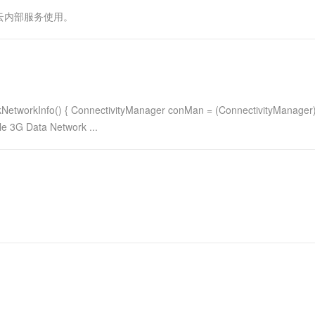
一个 AI 助手
超强辅助，Bol
云内部服务使用。
即刻拥有 DeepSeek-R1 满血版
在企业官网、通讯软件中为客户提供 AI 客服
多种方案随心选，轻松解锁专属 DeepSeek
fo() { ConnectivityManager conMan = (ConnectivityManager
 3G Data Network ...