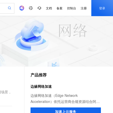
文档
备案
控制台
注册
登录
验
作计划
器
AI 活动
专业服务
服务伙伴合作计划
开发者社区
加入我们
产品动态
服务平台百炼
阿里云 OPC 创新助力计划
一站式生成采购清单，支持单品或批量购买
可编辑精美 PPT 文稿
S产品伙伴计划（繁花）
峰会
CS
造的大模型服务与应用开发平台
Agency Agents：拥有专属领域专家
AI 生产力先锋
Al MaaS 服务伙伴赋能合作
域名
博文
Careers
PolarDB Agentic Database
至高可申请百万元
 轻松生成专业的 PPT
开启高性价比 AI 编程新体验
弹性可伸缩的云计算服务
先锋实践拓展 AI 生产力的边界
发布
多领域专家智能体,一键组建 AI 虚拟交付团队
Token 补贴，五大权
计划
海大会
伙伴信用分合作计划
商标
问答
社会招聘
益加速 OPC 成功
帕鲁游戏服务器
SS
HappyHorse 打造一站式影视创作平台
飞天发布时刻
HOT
秒悟 Meoo CLI 支持一键部
划
备案
电子书
校园招聘
联机服务器，轻松开启游戏
视频创作，一键激活电商全链路生产力
稳定、安全、高性价比、高性能的云存储服务
所见，即是所愿
署项目至阿里云账号
可视化编排打通从文字构思到成片全链路闭环
更多支持
划
公司注册
镜像站
视频生成
语音识别与合成
 智能体与工作流应用
漫剧工坊：一站式动画创作平台
AI 实训营
Flink OSS 支持
合作伙伴培训与认证
产品推荐
划
上云迁移
站生成，高效打造优质广告素材
全接入的云上超级电脑
通过阿里云百炼高效搭建AI应用,助力高效开发
快速生产连贯的高质量长漫剧
从基础到进阶，Agent 创客手把手教你
AssumeRole 角色自定义
e-1.1-T2V
Qwen3-TTS-Flash
lScope
我要反馈
查询合作伙伴
畅细腻的高质量视频
离线语音合成大模型，多语言方言自适应，低延迟高稳定
n Alibaba Cloud ISV 合作
代维服务
建企业门户网站
10 分钟搭建微信、支付宝小程序
边缘网络加速
百炼 Qwen3.7-Flash 系列模
创新加速
ope
登录合作伙伴管理后台
我要建议
站，无忧落地极速上线
以可视化方式快速构建移动和 PC 门户网站
国内短信简单易用，安全可靠，秒级触达，全球覆盖200+国家和地区。
高效部署网站，快速应用到小程序
型发布
用场景，
e-1.1-I2V
Cosyvoice-V3-Flash
边缘网络加速（Edge Network
安全
畅自然，细节丰富
高表现力语音合成大模型，语音克隆听感自然
我要投诉
PolarDB
Acceleration）依托运营商合规资源结合阿里
上云场景组合购
伴
Qoder CN V1.7.0 发布
漫剧创作，剧本、分镜、视频高效生成
100%兼容MySQL、PostgreSQL，兼容Oracle，支持集中和分布式
覆盖90%+业务场景，专享组合折扣价
云服务优势，为用户提供稳定安全、高速、
2V
VPN
Fun-ASR
加速上云服务