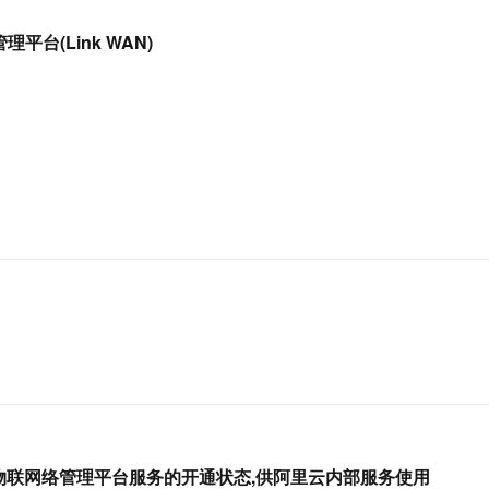
服务生态伙伴
视觉 Coding、空间感知、多模态思考等全面升级
1M上下文，专为长程任务能力而生
云工开物
企业应用
Works
Night Plan 支持 Qwen 3.8-Max
云原生大数据计算服务 MaxCompute
AI 办公
容器服务 Kub
NEW
Red Hat
理平台(Link WAN)
30+ 款产品免费体验
Data Agent 驱动的一站式 Data+AI 开发治理平台
夜间 5 折，Qwen/Meoo/TokenPlan 客户专享
面向分析的企业级SaaS模式云数据仓库
AI智能应用
提供一站式管
科研合作
ERP
堂（旗舰版）
SUSE
智能客服
AI 应用构建
大模型原生
CRM
防护产品
2个月
自动承接线索
建站小程序
Qoder
大模型服务平台百炼-应用模版
OA 办公系统
HOT
NEW
面向真实软件
个人版上线、团队版降价；千问3.8-Max首发发尝鲜
丰富多元化的应用模版和解决方案
力提升
财税管理
模板建站
万有无界
大模型服务平台百炼-智能体
400电话
定制建站
的模型效果
灵活可视化地构建企业级 Agent
方案
广告营销
模板小程序
秒悟
人工智能平台 PAI
定制小程序
云端极速 AI 
新一代 AI 视频生成模型，深度适配广告营销等场景
AI Native 的算法工程平台，一站式完成建模、训练、推理服务部署
APP 开发
建站系统
AI 应用
10分钟微调：让0.6B模型媲美235B模
多模态数据信
型
依托云原生高可用架构,实现Dify私有化部署
用户账号的物联网络管理平台服务的开通状态,供阿里云内部服务使用
用1%尺寸在特定领域达到大模型90%以上效果