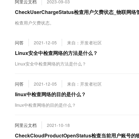
阿里云文档
2023-09-03
大数据开发治理平台 Data
AI 产品 免费试用
网络
安全
云开发大赛
Tableau 订阅
CheckUserChargeStatus检查用户欠费状态_物联网络管
1亿+ 大模型 tokens 和 
可观测
入门学习赛
中间件
AI空中课堂在线直播课
检查用户欠费状态。
云防火墙
140+云产品 免费试用
大模型服务
上云与迁云
云原生的云上边界网络安全
产品新客免费试用，最长1
数据库
生态解决方案
千问AI平台-Token Plan
问答
2021-12-05
来自：开发者社区
企业出海
大模型ACA认证体验
大数据计算
助力企业全员 AI 认知与能
行业生态解决方案
Linux安全中检查网络的方法是什么？
政企业务
媒体服务
千问AI平台-模型体验
开发者生态解决方案
Linux安全中检查网络的方法是什么？
在线体验全尺寸、多种模态
企业服务与云通信
AI 开发和 AI 应用解决
Happy 系列大模型
域名与网站
问答
2021-12-05
来自：开发者社区
linux中检查网络的目的是什么？
终端用户计算
linux中检查网络的目的是什么？
Serverless
大模型解决方案
开发工具
快速部署 Dify，高效搭建 
阿里云文档
2021-10-18
迁移与运维管理
CheckCloudProductOpenStatus检查当前