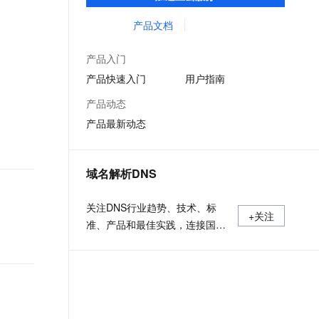
低时延的网络传输，解决客户不同站点的连
文戏情感细腻自然，动作戏激烈拳拳到肉，实现更强表演能力
支持中英文自由切换，具备更强的噪声鲁棒性
ernetes 版 ACK
云聚AI 严选权益
云安全中心 AI BAS 智能自动
SSL 证书
接、组网、数据安全传输、业务质量保障问
产品文档
，一键激活高效办公新体验
理容器应用的 K8s 服务
精选AI产品，从模型到应用全链提效
化模拟渗透攻击产品发布
题。
堡垒机
AI 用量加速计划
DataWorks ChatBI 会话支持
产品入门
应用
防火墙
、识别商机，让客服更高效、服务更出色。
新老同享，达量后返
上传临时文件分析
产品快速入门
用户指南
千问办公
主机安全
NEW
产品动态
的智能体编程平台
一站式AI生产力平台
产品最新动态
AI 应用及服务市场
伶鹊
企业级人与Agent协作平台，接入和调度多个数字员工
智能客服平台，对话机器人、对话分析、智能外呼
AI 应用
域名解析DNS
大模型服务平台百炼 - 全妙
大模型
应用创作平台
多模态内容创作工具，已接入 DeepSeek
关注DNS行业趋势、技术、标
自然语言处理
+关注
准、产品和最佳实践，连接国内
数据标注
外相关技术社群信息，追踪业内
DNS产品动态，加强信息共享，
机器学习
欢迎大家关注、推荐和投稿。
息提取
与 AI 智能体进行实时音视频通话
从文本、图片、视频中提取结构化的属性信息
构建支持视频理解的 AI 音视频实时通话应用