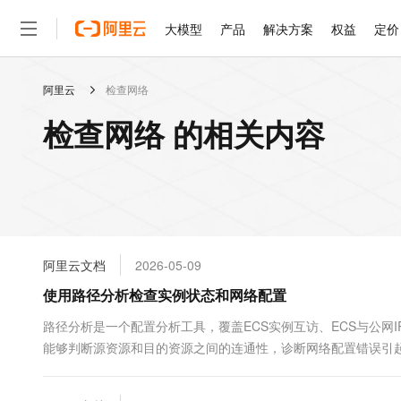
大模型
产品
解决方案
权益
定价
阿里云
检查网络
大模型
产品
解决方案
权益
定价
云市场
伙伴
服务
了解阿里云
精选产品
精选解决方案
普惠上云
产品定价
精选商城
成为销售伙伴
售前咨询
为什么选择阿里云
千问AI平台
检查网络 的相关内容
了解云产品的定价详情
大模型服务平台百炼
睿译宝，AI翻译排版一
普惠上云 官方力荐
分销伙伴
在线服务
网站建设
什么是云计算
大
大模型服务与应用平台
上传文档即自动完成翻译和
云服务器38元/年起，超
咨询伙伴
多端小程序
技术领先
云上成本管理
售后服务
轻量应用服务器
GLM-5.2：长任务时代
官方推荐返现计划
大模型
精选产品
精选解决方案
Salesforce 国际版订阅
稳定可靠
管理和优化成本
推荐新用户得奖励，单订单
销售伙伴合作计划
自助服务
友盟天域
安全合规
人工智能与机器学习
AI
文本生成
云数据库 RDS
Hermes Agent，打造
云工开物
无影生态合作计划
在线服务
阿里云文档
2026-05-09
观测云
分析师报告
自主进化，持久记忆，越用
高校专属算力普惠，学生认
计算
互联网应用开发
Qwen3.8-Max
HOT
Salesforce On Alibaba C
工单服务
使用路径分析检查实例状态和网络配置
智能体时代全能旗舰模型
Tuya 物联网平台阿里云
研究报告与白皮书
人工智能平台 PAI
快速拥有专属 OpenClaw
大模
Consulting Partner 合
大数据
容器
免费试用
短信专区
一站式AI开发、训练和推
路径分析是一个配置分析工具，覆盖ECS实例互访、ECS与公网I
蓝凌 OA
Qwen3.7-Plus
AI 大模型销售与服务生
现代化应用
能够判断源资源和目的资源之间的连通性，诊断网络配置错误引
存储
天池大赛
能看、能想、能动手的多模
云解析DNS
解决方案免费试用 新老
电子合同
最高领取价值200元试用
安全
网络与CDN
AI 算法大赛
Qwen3-VL-Plus
畅捷通