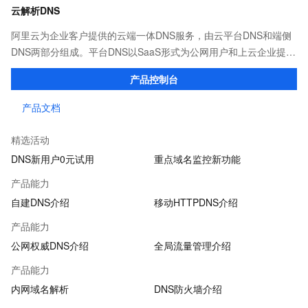
云解析DNS
阿里云为企业客户提供的云端一体DNS服务，由云平台DNS和端侧
DNS两部分组成。平台DNS以SaaS形式为公网用户和上云企业提供
高效稳定的域名解析服务；端侧DNS则通过自建DNS软件及移动端
产品控制台
SDK，满足企业多种场景下的解析需求。
产品文档
精选活动
DNS新用户0元试用
重点域名监控新功能
产品能力
自建DNS介绍
移动HTTPDNS介绍
产品能力
公网权威DNS介绍
全局流量管理介绍
产品能力
内网域名解析
DNS防火墙介绍