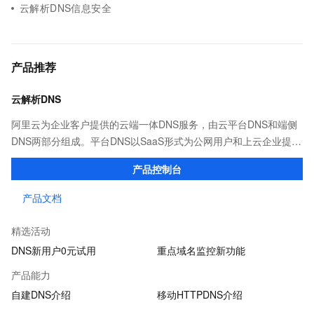
云解析DNS信息安全
产品推荐
云解析DNS
阿里云为企业客户提供的云端一体DNS服务，由云平台DNS和端侧
DNS两部分组成。平台DNS以SaaS形式为公网用户和上云企业提供
高效稳定的域名解析服务；端侧DNS则通过自建DNS软件及移动端
产品控制台
SDK，满足企业多种场景下的解析需求。
产品文档
精选活动
DNS新用户0元试用
重点域名监控新功能
产品能力
自建DNS介绍
移动HTTPDNS介绍