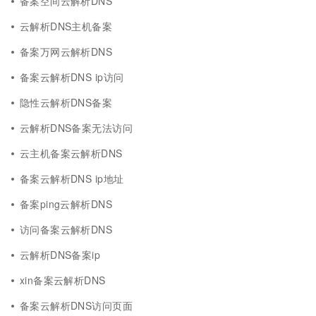
备案空间云解析DNS
云解析DNS主机备案
备案万网云解析DNS
备案云解析DNS ip访问
隐性云解析DNS备案
云解析DNS备案无法访问
云主机备案云解析DNS
备案云解析DNS ip地址
备案ping云解析DNS
访问备案云解析DNS
云解析DNS备案ip
xin备案云解析DNS
备案云解析DNS访问页面