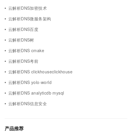
云解析DNS加密技术
云解析DNS微服务架构
云解析DNS百度
云解析DNS树
云解析DNS cmake
云解析DNS考前
云解析DNS clickhouseclickhouse
云解析DNS yolo-world
云解析DNS analyticdb mysql
云解析DNS信息安全
产品推荐