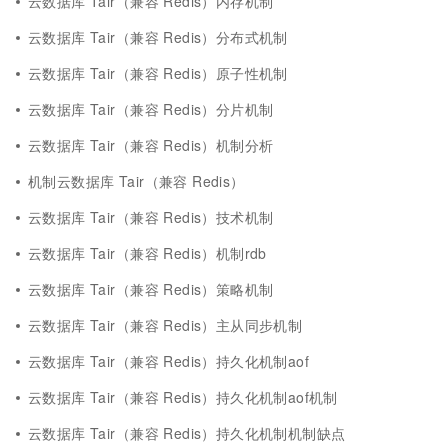
云数据库 Tair（兼容 Redis）内存机制
云数据库 Tair（兼容 Redis）分布式机制
云数据库 Tair（兼容 Redis）原子性机制
云数据库 Tair（兼容 Redis）分片机制
云数据库 Tair（兼容 Redis）机制分析
机制云数据库 Tair（兼容 Redis）
云数据库 Tair（兼容 Redis）技术机制
云数据库 Tair（兼容 Redis）机制rdb
云数据库 Tair（兼容 Redis）策略机制
云数据库 Tair（兼容 Redis）主从同步机制
云数据库 Tair（兼容 Redis）持久化机制aof
云数据库 Tair（兼容 Redis）持久化机制aof机制
云数据库 Tair（兼容 Redis）持久化机制机制缺点