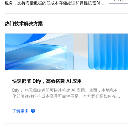
服务，支持海量数据的低成本存储处理和弹性按需付
费，兼容HBase、Solr、SQL、OpenTSDB等多种开源
标准接口，是互联网、IoT、车联网、广告、社交、监
热门技术解决方案
控、游戏、风控等场景首选数据库，也是为阿里巴巴核
心业务提供支撑的数据库之一。
快速部署 Dify，高效搭建 AI 应用
Dify 让您无需编程即可快速构建 AI 应用。然而，本地私有
化部署往往维护成本高且可靠性不足。本方案介绍如何在阿
里云构建云原生高可用架构，实现 Dify 的快速部署，助力
企业高效搭建 AI 应用。
了解更多