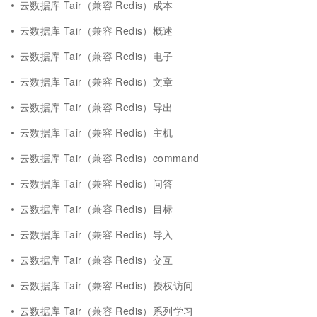
云数据库 Tair（兼容 Redis）成本
云数据库 Tair（兼容 Redis）概述
云数据库 Tair（兼容 Redis）电子
云数据库 Tair（兼容 Redis）文章
云数据库 Tair（兼容 Redis）导出
云数据库 Tair（兼容 Redis）主机
云数据库 Tair（兼容 Redis）command
云数据库 Tair（兼容 Redis）问答
云数据库 Tair（兼容 Redis）目标
云数据库 Tair（兼容 Redis）导入
云数据库 Tair（兼容 Redis）交互
云数据库 Tair（兼容 Redis）授权访问
云数据库 Tair（兼容 Redis）系列学习