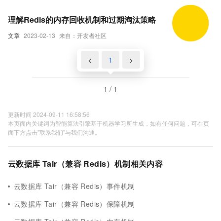
理解Redis的内存回收机制和过期淘汰策略
文章
2023-02-13
来自：开发者社区
<
1
>
1 / 1
更新时间 2024-09-11 16:58:56
本页面内关键词为智能算法引擎基于机器学习所生成，如有任何问题，可在页
面下方点击"联系我们"与我们沟通。
云数据库 Tair（兼容 Redis）机制相关内容
云数据库 Tair（兼容 Redis）事件机制
云数据库 Tair（兼容 Redis）保障机制