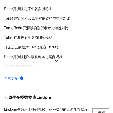
Redis开源版云原生版实例规格
Tair经典实例和云原生实例架构与功能对比
Tair与Redis开源版的选型参考与特性对比
Tair内存型云原生版有哪些规格
什么是云数据库 Tair（兼容 Redis）
Redis开源版标准版双副本的实例规格
通过客户端程序连接Tair
云数据库 Tair（兼容 Redis）的规格查询导航
查看更多
Tair,Redis集群架构的连接模式.组件介绍
云数据库Tair（兼容 Redis）的计费项和计费规则
云原生多模数据库Lindorm
Lindorm是适用于任何规模、多种类型的云原生数据库
+关注