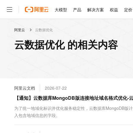
大模型
产品
解决方案
权益
定价
阿里云
云数据优化
大模型
产品
解决方案
权益
定价
云市场
伙伴
服务
了解阿里云
精选产品
精选解决方案
普惠上云
产品定价
精选商城
成为销售伙伴
售前咨询
为什么选择阿里云
千问AI平台
云数据优化 的相关内容
了解云产品的定价详情
大模型服务平台百炼
睿译宝，AI翻译排版一
普惠上云 官方力荐
分销伙伴
在线服务
网站建设
什么是云计算
大
大模型服务与应用平台
上传文档即自动完成翻译和
云服务器38元/年起，超
咨询伙伴
多端小程序
技术领先
云上成本管理
售后服务
轻量应用服务器
GLM-5.2：长任务时代
官方推荐返现计划
大模型
精选产品
精选解决方案
Salesforce 国际版订阅
稳定可靠
管理和优化成本
推荐新用户得奖励，单订单
销售伙伴合作计划
自助服务
友盟天域
安全合规
人工智能与机器学习
AI
文本生成
云数据库 RDS
Hermes Agent，打造
云工开物
无影生态合作计划
在线服务
阿里云文档
2026-07-22
观测云
分析师报告
自主进化，持久记忆，越用
高校专属算力普惠，学生认
计算
互联网应用开发
Qwen3.8-Max
HOT
Salesforce On Alibaba C
工单服务
【通知】云数据库MongoDB版连接地址域名格式优化-云数
智能体时代全能旗舰模型
Tuya 物联网平台阿里云
研究报告与白皮书
人工智能平台 PAI
快速拥有专属 OpenClaw
大模
Consulting Partner 合
大数据
容器
免费试用
短信专区
一站式AI开发、训练和推
为了统一地域化标识并优化服务稳定性，云数据库MongoDB
蓝凌 OA
Qwen3.7-Plus
AI 大模型销售与服务生
现代化应用
入包含地域信息的字段。
存储
天池大赛
能看、能想、能动手的多模
云解析DNS
解决方案免费试用 新老
电子合同
最高领取价值200元试用
安全
网络与CDN
AI 算法大赛
Qwen3-VL-Plus
畅捷通