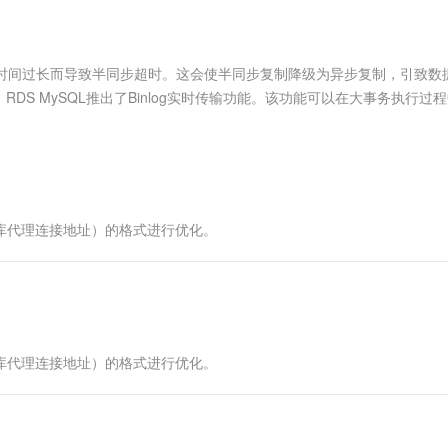
服务生态伙伴
视觉 Coding、空间感知、多模态思考等全面升级
1M上下文，专为长程任务能力而生
云工开物
企业应用
Works
Night Plan 支持 Qwen 3.8-Max
云原生大数据计算服务 MaxCompute
AI 办公
容器服务 Kub
NEW
Red Hat
30+ 款产品免费体验
Data Agent 驱动的一站式 Data+AI 开发治理平台
夜间 5 折，Qwen/Meoo/TokenPlan 客户专享
面向分析的企业级SaaS模式云数据仓库
AI智能应用
提供一站式管
科研合作
ERP
堂（旗舰版）
SUSE
输所需时间过长而导致半同步超时。这会使半同步复制降级为异步复制，引致数
智能客服
AI 应用构建
大模型原生
CRM
S MySQL推出了Binlog实时传输功能。该功能可以在大事务执行过
防护产品
2个月
自动承接线索
毫秒级，保障数据高可靠与业务性能的稳定。
建站小程序
Qoder
大模型服务平台百炼-应用模版
OA 办公系统
HOT
NEW
面向真实软件
个人版上线、团队版降价；千问3.8-Max首发发尝鲜
丰富多元化的应用模版和解决方案
力提升
财税管理
模板建站
万有无界
大模型服务平台百炼-智能体
400电话
定制建站
的模型效果
灵活可视化地构建企业级 Agent
库代理连接地址）的格式进行优化。
方案
广告营销
模板小程序
秒悟
人工智能平台 PAI
定制小程序
云端极速 AI 
新一代 AI 视频生成模型，深度适配广告营销等场景
AI Native 的算法工程平台，一站式完成建模、训练、推理服务部署
APP 开发
建站系统
库代理连接地址）的格式进行优化。
AI 应用
10分钟微调：让0.6B模型媲美235B模
多模态数据信
型
依托云原生高可用架构,实现Dify私有化部署
用1%尺寸在特定领域达到大模型90%以上效果