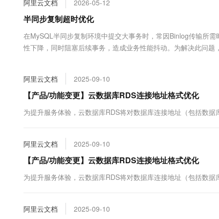
阿里云文档
2026-05-12
大数据开发治理平台 Data
AI 产品 免费试用
网络
安全
云开发大赛
Tableau 订阅
半同步复制超时优化
1亿+ 大模型 tokens 和 
可观测
入门学习赛
中间件
AI空中课堂在线直播课
在MySQL半同步复制环境中提交大事务时，常因Binlog传
云防火墙
140+云产品 免费试用
大模型服务
性下降，同时阻塞后续事务，造成业务性能抖动。为解决此问题，RD
上云与迁云
云原生的云上边界网络安全
产品新客免费试用，最长1
数据库
其Binlog流式传输至备库，从而在事务提交时将同步耗时降至
生态解决方案
千问AI平台-Token Plan
企业出海
大模型ACA认证体验
大数据计算
阿里云文档
2025-09-10
助力企业全员 AI 认知与能
行业生态解决方案
政企业务
媒体服务
千问AI平台-模型体验
【产品/功能变更】云数据库RDS连接地址格式优化
开发者生态解决方案
在线体验全尺寸、多种模态
企业服务与云通信
为提升服务体验，云数据库RDS将对数据库连接地址（包括数据
AI 开发和 AI 应用解决
Happy 系列大模型
域名与网站
阿里云文档
2025-09-10
终端用户计算
【产品/功能变更】云数据库RDS连接地址格式优化
Serverless
大模型解决方案
为提升服务体验，云数据库RDS将对数据库连接地址（包括数据
开发工具
快速部署 Dify，高效搭建 
阿里云文档
2025-09-10
迁移与运维管理