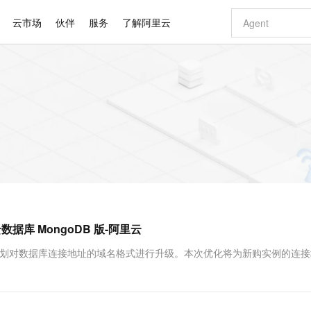
云市场
伙伴
服务
了解阿里云
AI 特惠
数据与 API
成为产品伙伴
企业增值服务
最佳实践
价格计算器
AI 场景体
基础软件
产品伙伴合
阿里云认证
市场活动
配置报价
大模型
自助选配和估算价格
步到位
智启 AI 普惠权益
产品生态集成认证中心
企业支持计划
云上春晚
域名与网站
Qwen Audio：打造专属 AI 语音助手
千问官方 MaaS 平台，为开发者和 Agent 而生，新用户赠送 1 亿 + tokens 额度
一句话生成原生
AI Coding
阿里云Maa
2026 阿里云
云服务器 E
为企业打
数据集
Windows
大模型认证
模型
NEW
NEW
格式还原
值低价云产品抢先购
至高享 1亿+免费 tokens，加速 Al 应用落地
提供智能易用的域名与建站服务
Qwen-Audio-3.0-Realtime 端到端实时语音角色扮演
输入一句话想法,
智能编程，一键
安全可靠、
产品生态伙伴
专家技术服务
云上奥运之旅
弹性计算合作
阿里云中企出
手机三要素
宝塔 Linux
全部认证
价格优势
开源旗舰模型
即刻拥有 DeepSeek-V4-Pro
阿里云 OPC 创新助力计划
千问大模型
一键部署幻兽
AI 电商营销
对象存储 O
大模型
产品生态伙伴工作台
企业增值服务台
云栖战略参考
云存储合作计
云栖大会
身份实名认证
CentOS
训练营
推动算力普惠，释放技术红利
最高返9万
真正可用的 1M 上下文,一次完成代码全链路开发
快速构建应用程序和网站，即刻迈出上云第一步
轻松解锁专属 DeepSeek-V4-Pro
至高百万元 Token 补贴，加速一人公司成长
多元化、高性能、安全可靠的大模型服务
一键购买专属
从图文生成到
云上的中国
数据库合作计
活动全景
短信
Docker
图片和
自进化智能体
5 分钟轻松部署专属 QwenPaw
Token Plan 模型订阅计划
数字证书管理服务（原SSL证书）
高效搭建 AI
AI 广告创作
无影云电脑
企业成长
NEW
HOT
信息公告
看见新力量
云网络合作计
OCR 文字识别
JAVA
越聪明
证享300元代金券
全托管，含MySQL、PostgreSQL、SQL Server、MariaDB多引擎
Qwen3.8-Max 首发尝鲜，限时加量 10 倍，夜间低至2折
实现全站HTTPS，呈现可信的WEB访问
从聊天伙伴进化为能主动干活的本地数字员工
图文、视频一
随时随地安
Kimi-K3
HappyHors
NEW
魔搭 Mode
loud
服务实践
官网公告
据库 MongoDB 版-阿里云
Kimi 最新旗舰模型，长程编程与推理利器
让文字生成流
金融模力时刻
Salesforce O
版
发票查验
全能环境
Claude Code + GStack 打造工程团队
千问办公，限时限量积分加倍
Qoder
低代码高效构
AI 建站
短信服务
型
NEW
作计划
计划
创新中心
魔搭 ModelSc
健康状态
理服务
让AI从“聊天伙伴”进化为能干活的“数字员工”
安装技能 GStack，拥有专属 AI 工程团队
你的AI工作搭子，覆盖日常办公高频场景
面向真实软件的智能体编程平台
0 代码专业建
版计划对数据库连接地址的域名格式进行升级。本次优化将为新购实例的连
客户案例
天气预报查询
操作系统
Deepseek-v4-pro
HappyHors
态合作计划
态智能体模型
旗舰 MoE 大模型，百万上下文与顶尖推理能力
图生视频，流
同享
万小智 AI 建站低至 15元/月
Qoder CN
AI 短剧/漫剧
云原生数据库 
快递物流查询
WordPress
成为服务伙
高校合作
点，立即开启云上创新
覆盖公网/内网、递归/权威、移动APP等全场景解析服务
送.CN域名，送备案服务码
基于千问大模型等，支持代码智能生成、研发智能问答
AI助力短剧
GLM-5.2
Wan2.7-T
Ubuntu