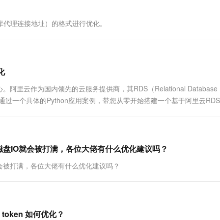
一个 AI 助手
超强辅助，Bol
即刻拥有 DeepSeek-R1 满血版
在企业官网、通讯软件中为客户提供 AI 客服
库代理连接地址）的格式进行优化。
多种方案随心选，轻松解锁专属 DeepSeek
化
作为国内领先的云服务提供商，其RDS（Relational Database
将通过一个具体的Python应用案例，带您从零开始搭建一个基于阿里云RD
，磁盘IO就会被打满，各位大佬有什么优化建议吗？
就会被打满，各位大佬有什么优化建议吗？
token 如何优化？