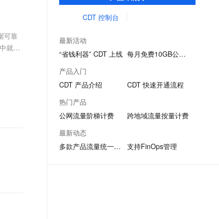
IT 成本。
文戏情感细腻自然，动作戏激烈拳拳到肉，实现更强表演能力
支持中英文自由切换，具备更强的噪声鲁棒性
ernetes 版 ACK
云聚AI 严选权益
AI 原生数据库服务发布
SSL 证书
CDT 控制台
，一键激活高效办公新体验
理容器应用的 K8s 服务
精选AI产品，从模型到应用全链提效
Agent 数据网关
堡垒机
据可靠
AI 用量加速计划
云原生数据库 PolarDB
最新活动
应用
防火墙
程中就将
、识别商机，让客服更高效、服务更出色。
新老同享，达量后返
Agentic Database 发布
“省钱利器” CDT 上线
每月免费10GB公网流量
千问办公
主机安全
NEW
产品入门
的智能体编程平台
一站式AI生产力平台
CDT 产品介绍
CDT 快速开通流程
AI 应用及服务市场
伶鹊
热门产品
企业级人与Agent协作平台，接入和调度多个数字员工
智能客服平台，对话机器人、对话分析、智能外呼
AI 应用
公网流量阶梯计费
跨地域流量按量计费
大模型服务平台百炼 - 全妙
大模型
最新动态
应用创作平台
多模态内容创作工具，已接入 DeepSeek
多款产品流量统一出账
支持FinOps管理
自然语言处理
数据标注
机器学习
息提取
与 AI 智能体进行实时音视频通话
从文本、图片、视频中提取结构化的属性信息
构建支持视频理解的 AI 音视频实时通话应用