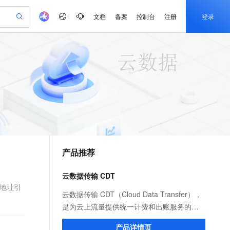
文档
备案
控制台
注册
登录
验
作计划
器
AI 活动
专业服务
服务伙伴合作计划
开发者社区
加入我们
产品动态
服务平台百炼
阿里云 OPC 创新助力计划
一站式生成采购清单，支持单品或批量购买
可编辑精美 PPT 文稿
S产品伙伴计划（繁花）
峰会
CS
造的大模型服务与应用开发平台
Agency Agents：拥有专属领域专家
AI 生产力先锋
Al MaaS 服务伙伴赋能合作
域名
博文
Careers
至高可申请百万元
Qwen3.8-Max 模型上线
 轻松生成专业的 PPT
开启高性价比 AI 编程新体验
弹性可伸缩的云计算服务
先锋实践拓展 AI 生产力的边界
多领域专家智能体,一键组建 AI 虚拟交付团队
Token 补贴，五大权
计划
海大会
伙伴信用分合作计划
商标
问答
社会招聘
益加速 OPC 成功
帕鲁游戏服务器
SS
HappyHorse 打造一站式影视创作平台
飞天发布时刻
HOT
Open Search 向量检索版支
划
备案
电子书
校园招聘
联机服务器，轻松开启游戏
视频创作，一键激活电商全链路生产力
稳定、安全、高性价比、高性能的云存储服务
所见，即是所愿
持视频检索 Pipeline 功能
可视化编排打通从文字构思到成片全链路闭环
更多支持
划
公司注册
镜像站
视频生成
语音识别与合成
 智能体与工作流应用
漫剧工坊：一站式动画创作平台
AI 实训营
应用身份服务 (IDaaS)
合作伙伴培训与认证
产品推荐
划
上云迁移
站生成，高效打造优质广告素材
全接入的云上超级电脑
通过阿里云百炼高效搭建AI应用,助力高效开发
快速生产连贯的高质量长漫剧
从基础到进阶，Agent 创客手把手教你
OpenClaw 管理能力上线
e-1.1-T2V
Qwen3-TTS-Flash
lScope
我要反馈
查询合作伙伴
畅细腻的高质量视频
离线语音合成大模型，多语言方言自适应，低延迟高稳定
n Alibaba Cloud ISV 合作
代维服务
建企业门户网站
10 分钟搭建微信、支付宝小程序
云数据传输 CDT
MaxCompute MaxFrame 提
创新加速
ope
登录合作伙伴管理后台
我要建议
站，无忧落地极速上线
以可视化方式快速构建移动和 PC 门户网站
国内短信简单易用，安全可靠，秒级触达，全球覆盖200+国家和地区。
高效部署网站，快速应用到小程序
供自动弹性内存功能
接地址引
e-1.1-I2V
Cosyvoice-V3-Flash
云数据传输 CDT（Cloud Data Transfer），
安全
畅自然，细节丰富
高表现力语音合成大模型，语音克隆听感自然
我要投诉
PolarDB
是为云上流量提供统一计费和出账服务的产
上云场景组合购
Milvus 弹性伸缩功能新增节
伴
漫剧创作，剧本、分镜、视频高效生成
100%兼容MySQL、PostgreSQL，兼容Oracle，支持集中和分布式
覆盖90%+业务场景，专享组合折扣价
点支持范围
品。提供更灵活优惠的计费方式，助您降低
2V
VPN
Fun-ASR
产品详情页