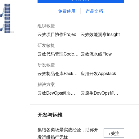
项目管理中测试用例重复撰写、用例信息共
文戏情感细腻自然，动作戏激烈拳拳到肉，实现更强表演能力
支持中英文自由切换，具备更强的噪声鲁棒性
ernetes 版 ACK
云聚AI 严选权益
AI 原生数据库服务发布
SSL 证书
享不易的问题，成为测试人员专属的「武器
免费使用
产品文档
，一键激活高效办公新体验
理容器应用的 K8s 服务
精选AI产品，从模型到应用全链提效
Agent 数据网关
库」。
堡垒机
AI 用量加速计划
云原生数据库 PolarDB
组织敏捷
应用
防火墙
、识别商机，让客服更高效、服务更出色。
新老同享，达量后返
Agentic Database 发布
云效项目协作Projex
云效效能洞察Insight
千问办公
主机安全
NEW
研发敏捷
的智能体编程平台
一站式AI生产力平台
云效代码管理Codeup
云效流水线Flow
AI 应用及服务市场
伶鹊
研发敏捷
企业级人与Agent协作平台，接入和调度多个数字员工
智能客服平台，对话机器人、对话分析、智能外呼
AI 应用
云效制品仓库Packages
应用开发Appstack
大模型服务平台百炼 - 全妙
大模型
解决方案
应用创作平台
多模态内容创作工具，已接入 DeepSeek
云效DevOps解决方案
云原生DevOps解决方案
自然语言处理
数据标注
开发与运维
机器学习
息提取
与 AI 智能体进行实时音视频通话
集结各类场景实战经验，助你开
从文本、图片、视频中提取结构化的属性信息
构建支持视频理解的 AI 音视频实时通话应用
+关注
发运维畅行无忧