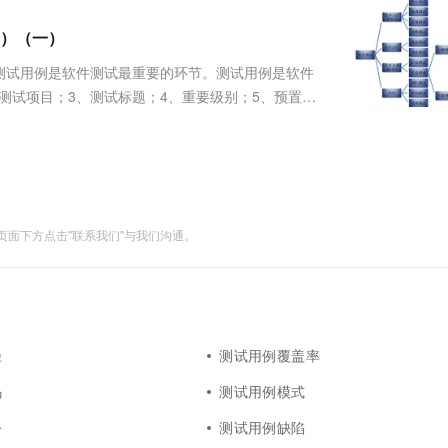
服务生态伙伴
视觉 Coding、空间感知、多模态思考等全面升级
1M上下文，专为长程任务能力而生
云工开物
企业应用
Works
Night Plan 支持 Qwen 3.8-Max
云原生大数据计算服务 MaxCompute
AI 办公
容器服务 Kub
NEW
Red Hat
）（一）
30+ 款产品免费体验
Data Agent 驱动的一站式 Data+AI 开发治理平台
夜间 5 折，Qwen/Meoo/TokenPlan 客户专享
面向分析的企业级SaaS模式云数据仓库
AI智能应用
提供一站式管
科研合作
ERP
堂（旗舰版）
SUSE
测试用例是软件测试最重要的环节。测试用例是软件
智能客服
AI 应用构建
大模型原生
CRM
测试项目；3、测试标题；4、重要级别；5、预置条
防护产品
2个月
自动承接线索
用测试用例八要素2.1、用例编号一般是数字和字符组
建站小程序
Qoder
大模型服务平台百炼-应用模版
OA 办公系统
HOT
NEW
要注意的是，尽量不....
面向真实软件
个人版上线、团队版降价；千问3.8-Max首发发尝鲜
丰富多元化的应用模版和解决方案
力提升
财税管理
模板建站
万有无界
大模型服务平台百炼-智能体
400电话
定制建站
的模型效果
灵活可视化地构建企业级 Agent
面下方点击"联系我们"与我们沟通。
方案
广告营销
模板小程序
秒悟
人工智能平台 PAI
定制小程序
云端极速 AI 
新一代 AI 视频生成模型，深度适配广告营销等场景
AI Native 的算法工程平台，一站式完成建模、训练、推理服务部署
APP 开发
建站系统
径
测试用例覆盖率
码
测试用例模式
AI 应用
10分钟微调：让0.6B模型媲美235B模
多模态数据信
型
依托云原生高可用架构,实现Dify私有化部署
令
测试用例缺陷
用1%尺寸在特定领域达到大模型90%以上效果