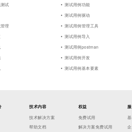
一个 AI 助手
超强辅助，Bol
元测试
测试用例功能
即刻拥有 DeepSeek-R1 满血版
在企业官网、通讯软件中为客户提供 AI 客服
测试用例驱动
多种方案随心选，轻松解锁专属 DeepSeek
试管理
测试用例管理工具
值
测试用例导入
化
测试用例postman
施
测试用例开发
色
测试用例基本要素
价
技术内容
权益
服
技术解决方案
免费试用
基
帮助文档
解决方案免费试用
企