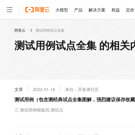
大模型
产品
解决方案
权益
定价
阿里云
测试用例试点全集
大模型
产品
解决方案
权益
定价
云市场
伙伴
服务
了解阿里云
精选产品
精选解决方案
普惠上云
产品定价
精选商城
成为销售伙伴
售前咨询
为什么选择阿里云
千问AI平台
测试用例试点全集 的相关
了解云产品的定价详情
大模型服务平台百炼
睿译宝，AI翻译排版一
普惠上云 官方力荐
分销伙伴
在线服务
网站建设
什么是云计算
大
大模型服务与应用平台
上传文档即自动完成翻译和
云服务器38元/年起，超
咨询伙伴
多端小程序
技术领先
云上成本管理
售后服务
轻量应用服务器
GLM-5.2：长任务时代
官方推荐返现计划
大模型
精选产品
精选解决方案
Salesforce 国际版订阅
稳定可靠
管理和优化成本
推荐新用户得奖励，单订单
销售伙伴合作计划
自助服务
友盟天域
安全合规
人工智能与机器学习
AI
文本生成
云数据库 RDS
Hermes Agent，打造
云工开物
无影生态合作计划
在线服务
文章
2022-01-16
来自：开发者社区
观测云
分析师报告
自主进化，持久记忆，越用
高校专属算力普惠，学生认
计算
互联网应用开发
Qwen3.8-Max
HOT
Salesforce On Alibaba C
工单服务
测试用例（包含测经典试点全集图解，强烈建议保存收藏
智能体时代全能旗舰模型
Tuya 物联网平台阿里云
研究报告与白皮书
人工智能平台 PAI
快速拥有专属 OpenClaw
大模
Consulting Partner 合
大数据
容器
免费试用
短信专区
一站式AI开发、训练和推
三.测试用例模板四.测试点
蓝凌 OA
Qwen3.7-Plus
AI 大模型销售与服务生
现代化应用
存储
天池大赛
能看、能想、能动手的多模
云解析DNS
解决方案免费试用 新老
电子合同
最高领取价值200元试用
安全
网络与CDN
AI 算法大赛
Qwen3-VL-Plus
畅捷通