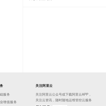
t.diy 一步搞定创意建站
构建大模型应用的安全防护体系
通过自然语言交互简化开发流程,全栈开发支持
通过阿里云安全产品对 AI 应用进行安全防护
务
关注阿里云
础服务
关注阿里云公众号或下载阿里云APP，
关注云资讯，随时随地运维管控云服务
业增值服务