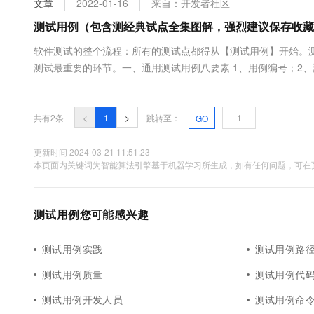
文章
2022-01-16
来自：开发者社区
大数据开发治理平台 Data
AI 产品 免费试用
网络
安全
云开发大赛
Tableau 订阅
测试用例（包含测经典试点全集图解，强烈建议保存收藏
1亿+ 大模型 tokens 和 
可观测
入门学习赛
中间件
AI空中课堂在线直播课
软件测试的整个流程：所有的测试点都得从【测试用例】开始。
云防火墙
140+云产品 免费试用
大模型服务
测试最重要的环节。一、通用测试用例八要素 1、用例编号；2、
上云与迁云
云原生的云上边界网络安全
产品新客免费试用，最长1
数据库
件；6、测试输入；7、操作步骤；8、预期输出 二、具体分析通
生态解决方案
千问AI平台-Token Plan
企业出海
大模型ACA认证体验
合成的字符串，可以包括（下划线、单词缩写、数字等等），但是需
大数据计算
助力企业全员 AI 认知与能
行业生态解决方案
共有2条
<
1
>
跳转至：
GO
政企业务
媒体服务
千问AI平台-模型体验
开发者生态解决方案
在线体验全尺寸、多种模态
更新时间 2024-03-21 11:51:23
企业服务与云通信
本页面内关键词为智能算法引擎基于机器学习所生成，如有任何问题，可在页
AI 开发和 AI 应用解决
Happy 系列大模型
域名与网站
测试用例您可能感兴趣
终端用户计算
Serverless
大模型解决方案
测试用例实践
测试用例路
开发工具
测试用例质量
测试用例代
快速部署 Dify，高效搭建 
测试用例开发人员
测试用例命
迁移与运维管理