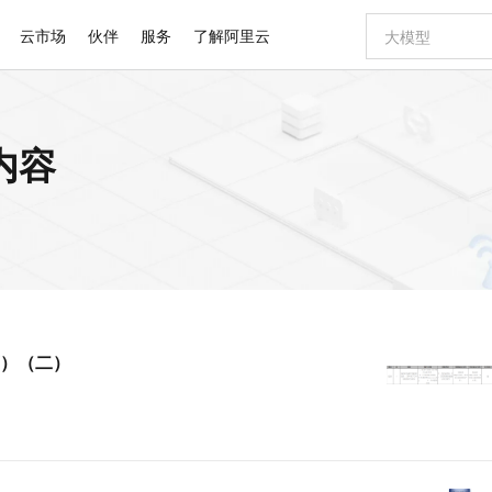
云市场
伙伴
服务
了解阿里云
AI 特惠
数据与 API
成为产品伙伴
企业增值服务
最佳实践
价格计算器
AI 场景体
基础软件
产品伙伴合
阿里云认证
市场活动
配置报价
大模型
内容
自助选配和估算价格
步到位
智启 AI 普惠权益
产品生态集成认证中心
企业支持计划
云上春晚
域名与网站
Qwen Audio：打造专属 AI 语音助手
千问官方 MaaS 平台，为开发者和 Agent 而生，新用户赠送 1 亿 + tokens 额度
一句话生成原生
AI Coding
阿里云Maa
2026 阿里云
云服务器 E
为企业打
数据集
Windows
大模型认证
模型
NEW
NEW
格式还原
值低价云产品抢先购
至高享 1亿+免费 tokens，加速 Al 应用落地
提供智能易用的域名与建站服务
Qwen-Audio-3.0-Realtime 端到端实时语音角色扮演
输入一句话想法,
智能编程，一键
安全可靠、
产品生态伙伴
专家技术服务
云上奥运之旅
弹性计算合作
阿里云中企出
手机三要素
宝塔 Linux
全部认证
价格优势
开源旗舰模型
即刻拥有 DeepSeek-V4-Pro
阿里云 OPC 创新助力计划
千问大模型
一键部署幻兽
AI 电商营销
对象存储 O
大模型
产品生态伙伴工作台
企业增值服务台
云栖战略参考
云存储合作计
云栖大会
身份实名认证
CentOS
训练营
推动算力普惠，释放技术红利
最高返9万
真正可用的 1M 上下文,一次完成代码全链路开发
快速构建应用程序和网站，即刻迈出上云第一步
轻松解锁专属 DeepSeek-V4-Pro
至高百万元 Token 补贴，加速一人公司成长
多元化、高性能、安全可靠的大模型服务
一键购买专属
从图文生成到
云上的中国
数据库合作计
活动全景
短信
Docker
图片和
自进化智能体
5 分钟轻松部署专属 QwenPaw
Token Plan 模型订阅计划
数字证书管理服务（原SSL证书）
高效搭建 AI
AI 广告创作
无影云电脑
企业成长
NEW
HOT
信息公告
看见新力量
云网络合作计
OCR 文字识别
JAVA
越聪明
证享300元代金券
全托管，含MySQL、PostgreSQL、SQL Server、MariaDB多引擎
Qwen3.8-Max 首发尝鲜，限时加量 10 倍，夜间低至2折
实现全站HTTPS，呈现可信的WEB访问
从聊天伙伴进化为能主动干活的本地数字员工
图文、视频一
随时随地安
Kimi-K3
HappyHors
NEW
魔搭 Mode
loud
服务实践
官网公告
）（二）
Kimi 最新旗舰模型，长程编程与推理利器
让文字生成流
金融模力时刻
Salesforce O
版
发票查验
全能环境
Claude Code + GStack 打造工程团队
千问办公，限时限量积分加倍
Qoder
低代码高效构
AI 建站
短信服务
型
NEW
作计划
计划
创新中心
魔搭 ModelSc
健康状态
理服务
让AI从“聊天伙伴”进化为能干活的“数字员工”
安装技能 GStack，拥有专属 AI 工程团队
你的AI工作搭子，覆盖日常办公高频场景
面向真实软件的智能体编程平台
0 代码专业建
客户案例
天气预报查询
操作系统
Deepseek-v4-pro
HappyHors
态合作计划
态智能体模型
旗舰 MoE 大模型，百万上下文与顶尖推理能力
图生视频，流
同享
万小智 AI 建站低至 15元/月
Qoder CN
AI 短剧/漫剧
云原生数据库 
快递物流查询
WordPress
成为服务伙
高校合作
点，立即开启云上创新
覆盖公网/内网、递归/权威、移动APP等全场景解析服务
送.CN域名，送备案服务码
基于千问大模型等，支持代码智能生成、研发智能问答
AI助力短剧
GLM-5.2
Wan2.7-T
Ubuntu