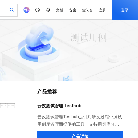
文档
备案
控制台
注册
登录
验
作计划
器
AI 活动
专业服务
服务伙伴合作计划
开发者社区
加入我们
产品动态
服务平台百炼
阿里云 OPC 创新助力计划
一站式生成采购清单，支持单品或批量购买
可编辑精美 PPT 文稿
S产品伙伴计划（繁花）
峰会
CS
造的大模型服务与应用开发平台
Agency Agents：拥有专属领域专家
AI 生产力先锋
Al MaaS 服务伙伴赋能合作
域名
博文
Careers
至高可申请百万元
Qwen3.8-Max 模型上线
 轻松生成专业的 PPT
开启高性价比 AI 编程新体验
弹性可伸缩的云计算服务
先锋实践拓展 AI 生产力的边界
多领域专家智能体,一键组建 AI 虚拟交付团队
Token 补贴，五大权
计划
海大会
伙伴信用分合作计划
商标
问答
社会招聘
益加速 OPC 成功
帕鲁游戏服务器
SS
HappyHorse 打造一站式影视创作平台
飞天发布时刻
HOT
Open Search 向量检索版支
划
备案
电子书
校园招聘
联机服务器，轻松开启游戏
视频创作，一键激活电商全链路生产力
稳定、安全、高性价比、高性能的云存储服务
所见，即是所愿
持视频检索 Pipeline 功能
可视化编排打通从文字构思到成片全链路闭环
更多支持
划
公司注册
镜像站
视频生成
语音识别与合成
 智能体与工作流应用
漫剧工坊：一站式动画创作平台
AI 实训营
应用身份服务 (IDaaS)
合作伙伴培训与认证
产品推荐
划
上云迁移
站生成，高效打造优质广告素材
全接入的云上超级电脑
通过阿里云百炼高效搭建AI应用,助力高效开发
快速生产连贯的高质量长漫剧
从基础到进阶，Agent 创客手把手教你
OpenClaw 管理能力上线
e-1.1-T2V
Qwen3-TTS-Flash
lScope
我要反馈
查询合作伙伴
畅细腻的高质量视频
离线语音合成大模型，多语言方言自适应，低延迟高稳定
n Alibaba Cloud ISV 合作
代维服务
建企业门户网站
10 分钟搭建微信、支付宝小程序
云效测试管理 Testhub
MaxCompute MaxFrame 提
创新加速
ope
登录合作伙伴管理后台
我要建议
站，无忧落地极速上线
以可视化方式快速构建移动和 PC 门户网站
国内短信简单易用，安全可靠，秒级触达，全球覆盖200+国家和地区。
高效部署网站，快速应用到小程序
供自动弹性内存功能
e-1.1-I2V
Cosyvoice-V3-Flash
云效测试管理Testhub是针对研发过程中测试
安全
畅自然，细节丰富
高表现力语音合成大模型，语音克隆听感自然
我要投诉
PolarDB
用例库管理而提供的工具，支持用例库分组
上云场景组合购
Milvus 弹性伸缩功能新增节
伴
漫剧创作，剧本、分镜、视频高效生成
100%兼容MySQL、PostgreSQL，兼容Oracle，支持集中和分布式
覆盖90%+业务场景，专享组合折扣价
点支持范围
的创建、编辑、批量导入等功能，告别传统
2V
VPN
Fun-ASR
产品详情