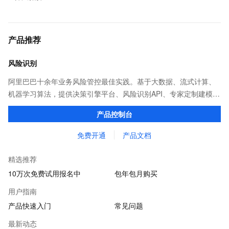
产品推荐
风险识别
阿里巴巴十余年业务风险管控最佳实践。基于大数据、流式计算、
机器学习算法，提供决策引擎平台、风险识别API、专家定制建模等
多维风控服务，一站式解决企业在用户注册、运营活动、交易、信
产品控制台
贷审核等关键业务中所遇到的欺诈问题。
免费开通
产品文档
精选推荐
10万次免费试用报名中
包年包月购买
用户指南
产品快速入门
常见问题
最新动态