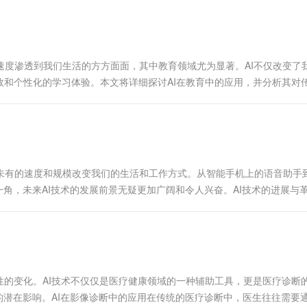
一个 AI 助手
超强辅助，Bol
即刻拥有 DeepSeek-R1 满血版
在企业官网、通讯软件中为客户提供 AI 客服
多种方案随心选，轻松解锁专属 DeepSeek
的速度渗透到我们生活的方方面面，其中教育领域尤为显著。AI不仅改变了
和个性化的学习体验。本文将详细探讨AI在教育中的应用，并分析其对
所未有的速度和规模改变我们的生活和工作方式。从智能手机上的语音助手
角，未来AI技术的发展前景无疑更加广阔和令人兴奋。AI技术的进展与革
的变化。AI技术不仅仅是医疗健康领域的一种辅助工具，更是医疗诊断
的潜在影响。AI在影像诊断中的应用在传统的医疗诊断中，医生往往需要