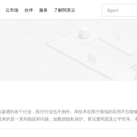
云市场
伙伴
服务
了解阿里云
AI 特惠
数据与 API
成为产品伙伴
企业增值服务
最佳实践
价格计算器
AI 场景体
基础软件
产品伙伴合
阿里云认证
市场活动
配置报价
大模型
自助选配和估算价格
步到位
智启 AI 普惠权益
产品生态集成认证中心
企业支持计划
云上春晚
域名与网站
Qwen Audio：打造专属 AI 语音助手
千问官方 MaaS 平台，为开发者和 Agent 而生，新用户赠送 1 亿 + tokens 额度
一句话生成原生
AI Coding
阿里云Maa
2026 阿里云
云服务器 E
为企业打
数据集
Windows
大模型认证
模型
NEW
NEW
格式还原
值低价云产品抢先购
至高享 1亿+免费 tokens，加速 Al 应用落地
提供智能易用的域名与建站服务
Qwen-Audio-3.0-Realtime 端到端实时语音角色扮演
输入一句话想法,
智能编程，一键
安全可靠、
产品生态伙伴
专家技术服务
云上奥运之旅
弹性计算合作
阿里云中企出
手机三要素
宝塔 Linux
全部认证
价格优势
开源旗舰模型
即刻拥有 DeepSeek-V4-Pro
阿里云 OPC 创新助力计划
千问大模型
一键部署幻兽
AI 电商营销
对象存储 O
大模型
产品生态伙伴工作台
企业增值服务台
云栖战略参考
云存储合作计
云栖大会
身份实名认证
CentOS
训练营
推动算力普惠，释放技术红利
最高返9万
真正可用的 1M 上下文,一次完成代码全链路开发
快速构建应用程序和网站，即刻迈出上云第一步
轻松解锁专属 DeepSeek-V4-Pro
至高百万元 Token 补贴，加速一人公司成长
多元化、高性能、安全可靠的大模型服务
一键购买专属
从图文生成到
云上的中国
数据库合作计
活动全景
短信
Docker
图片和
自进化智能体
5 分钟轻松部署专属 QwenPaw
Token Plan 模型订阅计划
数字证书管理服务（原SSL证书）
高效搭建 AI
AI 广告创作
无影云电脑
企业成长
NEW
HOT
信息公告
看见新力量
云网络合作计
OCR 文字识别
JAVA
越聪明
证享300元代金券
全托管，含MySQL、PostgreSQL、SQL Server、MariaDB多引擎
Qwen3.8-Max 首发尝鲜，限时加量 10 倍，夜间低至2折
实现全站 HTTPS，呈现可信的 Web 访问
从聊天伙伴进化为能主动干活的本地数字员工
图文、视频一
随时随地安
Kimi-K3
HappyHors
NEW
魔搭 Mode
loud
服务实践
官网公告
Kimi 最新旗舰模型，长程编程与推理利器
让文字生成流
金融模力时刻
Salesforce O
版
发票查验
全能环境
Claude Code + GStack 打造工程团队
千问办公，限时限量积分加倍
Qoder
低代码高效构
AI 建站
短信服务
型
NEW
作计划
计划
创新中心
魔搭 ModelSc
健康状态
理服务
让AI从“聊天伙伴”进化为能干活的“数字员工”
安装技能 GStack，拥有专属 AI 工程团队
你的AI工作搭子，覆盖日常办公高频场景
面向真实软件的智能体编程平台
0 代码专业建
速渗透到各个行业，医疗行业也不例外。AI技术在医疗领域的应用不仅能
客户案例
天气预报查询
操作系统
Deepseek-v4-pro
HappyHors
态合作计划
而来的是一系列挑战和问题，如数据隐私保护、算法透明度及公平性等。
态智能体模型
旗舰 MoE 大模型，百万上下文与顶尖推理能力
图生视频，流
同享
万小智 AI 建站低至 15元/月
Qoder CN
AI 短剧/漫剧
云原生数据库 
快递物流查询
WordPress
成为服务伙
高校合作
点，立即开启云上创新
覆盖公网/内网、递归/权威、移动APP等全场景解析服务
送.CN域名，送备案服务码
基于千问大模型等，支持代码智能生成、研发智能问答
AI助力短剧
GLM-5.2
Wan2.7-T
Ubuntu