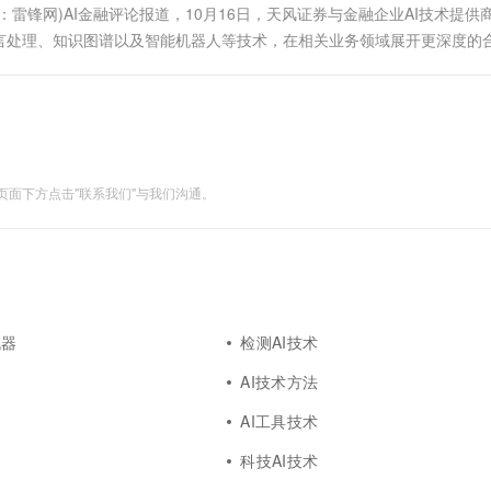
雷锋网)AI金融评论报道，10月16日，天风证券与金融企业AI技术提供
言处理、知识图谱以及智能机器人等技术，在相关业务领域展开更深度的
经理季卫华） 据了解，智言科技CEO周柳阳博士和天风证券副总裁...
面下方点击"联系我们"与我们沟通。
机器
检测AI技术
AI技术方法
AI工具技术
科技AI技术