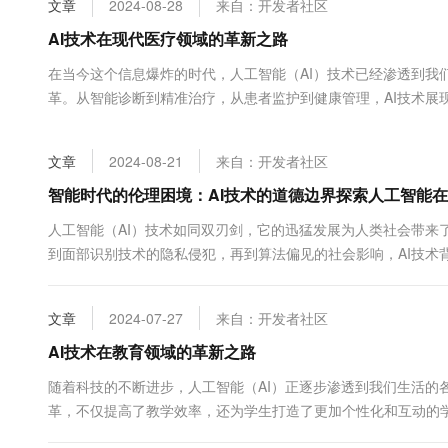
文章
2024-08-28
来自：开发者社区
大数据开发治理平台 Data
AI 产品 免费试用
网络
安全
云开发大赛
Tableau 订阅
AI技术在现代医疗领域的革新之路
1亿+ 大模型 tokens 和 
可观测
入门学习赛
中间件
AI空中课堂在线直播课
在当今这个信息爆炸的时代，人工智能（AI）技术已经渗透到我
云防火墙
140+云产品 免费试用
大模型服务
革。从智能诊断到精准治疗，从患者监护到健康管理，AI技术展
上云与迁云
云原生的云上边界网络安全
产品新客免费试用，最长1
数据库
首先，A...
生态解决方案
千问AI平台-Token Plan
企业出海
大模型ACA认证体验
大数据计算
文章
2024-08-21
来自：开发者社区
助力企业全员 AI 认知与能
行业生态解决方案
政企业务
媒体服务
千问AI平台-模型体验
智能时代的伦理困境：AI技术的道德边界探索人工智能
开发者生态解决方案
在线体验全尺寸、多种模态
企业服务与云通信
人工智能（AI）技术如同双刃剑，它的迅猛发展为人类社会带来
AI 开发和 AI 应用解决
到面部识别技术的隐私侵犯，再到算法偏见的社会影响，AI技术
Happy 系列大模型
域名与网站
下自动驾驶汽车。当出现紧急...
终端用户计算
文章
2024-07-27
来自：开发者社区
Serverless
AI技术在教育领域的革新之路
大模型解决方案
随着科技的不断进步，人工智能（AI）正逐步渗透到我们生活的
开发工具
快速部署 Dify，高效搭建 
革，不仅提高了教学效率，还为学生打造了更加个性化和互动的学
迁移与运维管理
学习进度和能力水平自动调整教学内容和难...