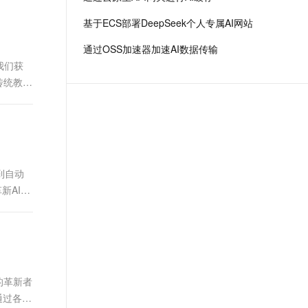
场景，全面提升工程效率。
t.diy 一步搞定创意建站
构建大模型应用的安全防护体系
基于ECS部署DeepSeek个人专属AI网站
通过自然语言交互简化开发流程,全栈开发支持
通过阿里云安全产品对 AI 应用进行安全防护
通过OSS加速器加速AI数据传输
我们获
传统教育
到自动
新AI技
的革新者
通过各种