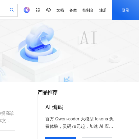
文档
备案
控制台
注册
登录
验
作计划
器
AI 活动
专业服务
服务伙伴合作计划
开发者社区
加入我们
产品动态
服务平台百炼
阿里云 OPC 创新助力计划
一站式生成采购清单，支持单品或批量购买
可编辑精美 PPT 文稿
S产品伙伴计划（繁花）
峰会
CS
造的大模型服务与应用开发平台
Agency Agents：拥有专属领域专家
AI 生产力先锋
Al MaaS 服务伙伴赋能合作
域名
博文
Careers
PolarDB Agentic Database
至高可申请百万元
 轻松生成专业的 PPT
开启高性价比 AI 编程新体验
弹性可伸缩的云计算服务
先锋实践拓展 AI 生产力的边界
发布
多领域专家智能体,一键组建 AI 虚拟交付团队
Token 补贴，五大权
计划
海大会
伙伴信用分合作计划
商标
问答
社会招聘
益加速 OPC 成功
帕鲁游戏服务器
SS
HappyHorse 打造一站式影视创作平台
飞天发布时刻
HOT
秒悟 Meoo CLI 支持一键部
划
备案
电子书
校园招聘
联机服务器，轻松开启游戏
视频创作，一键激活电商全链路生产力
稳定、安全、高性价比、高性能的云存储服务
所见，即是所愿
署项目至阿里云账号
可视化编排打通从文字构思到成片全链路闭环
更多支持
划
公司注册
镜像站
视频生成
语音识别与合成
 智能体与工作流应用
漫剧工坊：一站式动画创作平台
AI 实训营
Flink OSS 支持
合作伙伴培训与认证
产品推荐
划
上云迁移
站生成，高效打造优质广告素材
全接入的云上超级电脑
通过阿里云百炼高效搭建AI应用,助力高效开发
快速生产连贯的高质量长漫剧
从基础到进阶，Agent 创客手把手教你
AssumeRole 角色自定义
e-1.1-T2V
Qwen3-TTS-Flash
lScope
我要反馈
查询合作伙伴
畅细腻的高质量视频
离线语音合成大模型，多语言方言自适应，低延迟高稳定
n Alibaba Cloud ISV 合作
代维服务
建企业门户网站
10 分钟搭建微信、支付宝小程序
AI 编码
百炼 Qwen3.7-Flash 系列模
创新加速
ope
登录合作伙伴管理后台
我要建议
站，无忧落地极速上线
以可视化方式快速构建移动和 PC 门户网站
国内短信简单易用，安全可靠，秒级触达，全球覆盖200+国家和地区。
高效部署网站，快速应用到小程序
型发布
够提高诊
e-1.1-I2V
Cosyvoice-V3-Flash
百万 Qwen-coder 大模型 tokens 免
本文将
安全
畅自然，细节丰富
高表现力语音合成大模型，语音克隆听感自然
我要投诉
PolarDB
上云场景组合购
费体验，灵码79元起，加速 AI 应用
伴
Qoder CN V1.7.0 发布
漫剧创作，剧本、分镜、视频高效生成
100%兼容MySQL、PostgreSQL，兼容Oracle，支持集中和分布式
覆盖90%+业务场景，专享组合折扣价
落地
2V
VPN
Fun-ASR