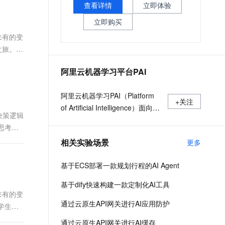
文戏情感细腻自然，动作戏激烈拳拳到肉，实现更强表演能力
支持中英文自由切换，具备更强的噪声鲁棒性
查看详情
立即体验
ernetes 版 ACK
云聚AI 严选权益
云安全中心 AI BAS 智能自动
SSL 证书
，一键激活高效办公新体验
理容器应用的 K8s 服务
精选AI产品，从模型到应用全链提效
化模拟渗透攻击产品发布
立即购买
堡垒机
未有的变
AI 用量加速计划
DataWorks ChatBI 会话支持
应用
防火墙
之旅。
、识别商机，让客服更高效、服务更出色。
新老同享，达量后返
上传临时文件分析
千问办公
主机安全
NEW
阿里云机器学习平台PAI
的智能体编程平台
一站式AI生产力平台
AI 应用及服务市场
阿里云机器学习PAI（Platform
伶鹊
+关注
of Artificial Intelligence）面向企
企业级人与Agent协作平台，接入和调度多个数字员工
智能客服平台，对话机器人、对话分析、智能外呼
决策逻辑
AI 应用
业及开发者，提供轻量化、高性
思考一
大模型服务平台百炼 - 全妙
价比的云原生机器学习平台，涵
大模型
应用创作平台
多模态内容创作工具，已接入 DeepSeek
相关实验场景
更多
盖PAI-iTAG智能标注平台、PAI-
自然语言处理
Designer（原Studio）可视化建
基于ECS部署一款规划行程的AI Agent
模平台、PAI-DSW云原生交互式
数据标注
建模平台、PAI-DLC云原生AI基
基于dify快速构建一款定制化AI工具
机器学习
础平台、PAI-EAS云原生弹性推
未有的变
息提取
与 AI 智能体进行实时音视频通话
通过云原生API网关进行AI应用防护
理服务平台，支持千亿特征、万
学生的
从文本、图片、视频中提取结构化的属性信息
构建支持视频理解的 AI 音视频实时通话应用
亿样本规模加速训练，百余落地
通过云原生API网关进行AI缓存