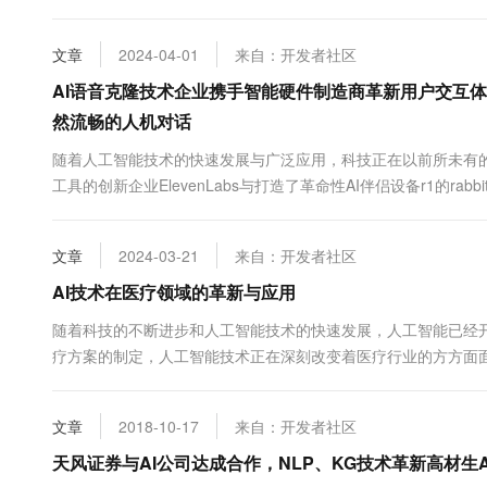
影像数据（如X光片、CT扫描、MRI等）来辅助诊断病情。然而&#x
文章
2024-04-01
来自：开发者社区
AI语音克隆技术企业携手智能硬件制造商革新用户交互体验——E
然流畅的人机对话
随着人工智能技术的快速发展与广泛应用，科技正在以前所未有
工具的创新企业ElevenLabs与打造了革命性AI伴侣设备r1的r
破。ElevenLabs以其尖端的AI语音技术为rabbit r1设备赋
文章
2024-03-21
来自：开发者社区
AI技术在医疗领域的革新与应用
随着科技的不断进步和人工智能技术的快速发展，人工智能已经
疗方案的制定，人工智能技术正在深刻改变着医疗行业的方方面
医学影像诊断通常需要经验丰富的医生来解读，而且存在主观误差和
文章
2018-10-17
来自：开发者社区
天风证券与AI公司达成合作，NLP、KG技术革新高材生A