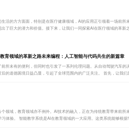
服务生态伙伴
视觉 Coding、空间感知、多模态思考等全面升级
1M上下文，专为长程任务能力而生
云工开物
企业应用
Works
Night Plan 支持 Qwen 3.8-Max
云原生大数据计算服务 MaxCompute
AI 办公
容器服务 Kub
NEW
Red Hat
30+ 款产品免费体验
Data Agent 驱动的一站式 Data+AI 开发治理平台
夜间 5 折，Qwen/Meoo/TokenPlan 客户专享
面向分析的企业级SaaS模式云数据仓库
AI智能应用
提供一站式管
科研合作
ERP
堂（旗舰版）
SUSE
们生活的方方面面，特别是在医疗健康领域，AI的应用正引领着一场前所
智能客服
AI 应用构建
大模型原生
CRM
现出了巨大的潜力和价值。接下来，让我们一同探索AI在医疗领域的革新
防护产品
2个月
自动承接线索
建站小程序
Qoder
大模型服务平台百炼-应用模版
OA 办公系统
HOT
NEW
面向真实软件
个人版上线、团队版降价；千问3.8-Max首发发尝鲜
丰富多元化的应用模版和解决方案
力提升
财税管理
模板建站
万有无界
大模型服务平台百炼-智能体
在教育领域的革新之路未来编程：人工智能与代码共生的新篇章
400电话
定制建站
的模型效果
灵活可视化地构建企业级 Agent
了前所未有的便利，但同时也引发了一系列伦理问题。从自动驾驶汽车的
方案
广告营销
模板小程序
背后的道德困境日益凸显，引起了全球范围内的广泛关注。 首先，让我们
秒悟
人工智能平台 PAI
定制小程序
云端极速 AI 
新一代 AI 视频生成模型，深度适配广告营销等场景
AI Native 的算法工程平台，一站式完成建模、训练、推理服务部署
APP 开发
建站系统
各个领域，教育领域亦不例外。AI技术的融入，正在为传统教育带来前所
AI 应用
10分钟微调：让0.6B模型媲美235B模
多模态数据信
习体验。 智能教学系统是AI在教育领域的一大应用。这类系统能够根据
型
依托云原生高可用架构,实现Dify私有化部署
用1%尺寸在特定领域达到大模型90%以上效果