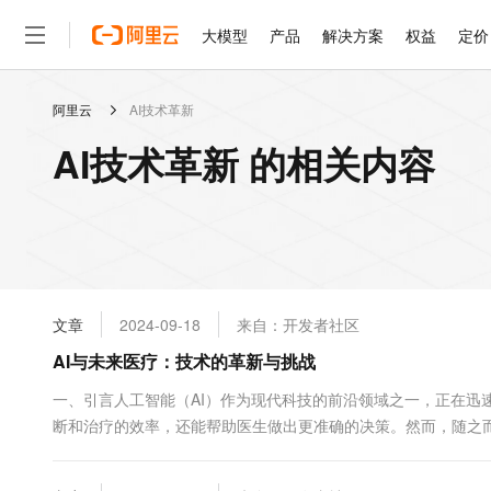
大模型
产品
解决方案
权益
定价
阿里云
AI技术革新
大模型
产品
解决方案
权益
定价
云市场
伙伴
服务
了解阿里云
精选产品
精选解决方案
普惠上云
产品定价
精选商城
成为销售伙伴
售前咨询
为什么选择阿里云
千问AI平台
AI技术革新 的相关内容
了解云产品的定价详情
大模型服务平台百炼
睿译宝，AI翻译排版一
普惠上云 官方力荐
分销伙伴
在线服务
网站建设
什么是云计算
大
大模型服务与应用平台
上传文档即自动完成翻译和
云服务器38元/年起，超
咨询伙伴
多端小程序
技术领先
云上成本管理
售后服务
轻量应用服务器
GLM-5.2：长任务时代
官方推荐返现计划
大模型
精选产品
精选解决方案
Salesforce 国际版订阅
稳定可靠
管理和优化成本
推荐新用户得奖励，单订单
销售伙伴合作计划
自助服务
友盟天域
安全合规
人工智能与机器学习
AI
文本生成
云数据库 RDS
Hermes Agent，打造
云工开物
无影生态合作计划
在线服务
文章
2024-09-18
来自：开发者社区
观测云
分析师报告
自主进化，持久记忆，越用
高校专属算力普惠，学生认
计算
互联网应用开发
Qwen3.8-Max
HOT
Salesforce On Alibaba C
工单服务
AI与未来医疗：技术的革新与挑战
智能体时代全能旗舰模型
Tuya 物联网平台阿里云
研究报告与白皮书
人工智能平台 PAI
快速拥有专属 OpenClaw
大模
Consulting Partner 合
大数据
容器
免费试用
短信专区
一站式AI开发、训练和推
一、引言人工智能（AI）作为现代科技的前沿领域之一，正在迅
蓝凌 OA
Qwen3.7-Plus
AI 大模型销售与服务生
现代化应用
断和治疗的效率，还能帮助医生做出更准确的决策。然而，随之
存储
天池大赛
能看、能想、能动手的多模
云解析DNS
解决方案免费试用 新老
电子合同
深入探讨AI在未来医疗中的应用前景、面临的...
最高领取价值200元试用
安全
网络与CDN
AI 算法大赛
Qwen3-VL-Plus
畅捷通