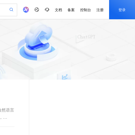
文档
备案
控制台
注册
登录
验
作计划
器
AI 活动
专业服务
服务伙伴合作计划
开发者社区
加入我们
产品动态
服务平台百炼
阿里云 OPC 创新助力计划
一站式生成采购清单，支持单品或批量购买
可编辑精美 PPT 文稿
S产品伙伴计划（繁花）
峰会
CS
造的大模型服务与应用开发平台
Agency Agents：拥有专属领域专家
AI 生产力先锋
Al MaaS 服务伙伴赋能合作
域名
博文
Careers
至高可申请百万元
Qwen3.8-Max 模型上线
 轻松生成专业的 PPT
开启高性价比 AI 编程新体验
弹性可伸缩的云计算服务
先锋实践拓展 AI 生产力的边界
多领域专家智能体,一键组建 AI 虚拟交付团队
Token 补贴，五大权
计划
海大会
伙伴信用分合作计划
商标
问答
社会招聘
益加速 OPC 成功
帕鲁游戏服务器
SS
HappyHorse 打造一站式影视创作平台
飞天发布时刻
HOT
Open Search 向量检索版支
划
备案
电子书
校园招聘
联机服务器，轻松开启游戏
视频创作，一键激活电商全链路生产力
稳定、安全、高性价比、高性能的云存储服务
所见，即是所愿
持视频检索 Pipeline 功能
可视化编排打通从文字构思到成片全链路闭环
更多支持
划
公司注册
镜像站
视频生成
语音识别与合成
 智能体与工作流应用
漫剧工坊：一站式动画创作平台
AI 实训营
应用身份服务 (IDaaS)
合作伙伴培训与认证
划
上云迁移
站生成，高效打造优质广告素材
全接入的云上超级电脑
通过阿里云百炼高效搭建AI应用,助力高效开发
快速生产连贯的高质量长漫剧
从基础到进阶，Agent 创客手把手教你
OpenClaw 管理能力上线
e-1.1-T2V
Qwen3-TTS-Flash
lScope
我要反馈
查询合作伙伴
畅细腻的高质量视频
离线语音合成大模型，多语言方言自适应，低延迟高稳定
n Alibaba Cloud ISV 合作
代维服务
建企业门户网站
10 分钟搭建微信、支付宝小程序
MaxCompute MaxFrame 提
创新加速
ope
登录合作伙伴管理后台
我要建议
站，无忧落地极速上线
以可视化方式快速构建移动和 PC 门户网站
国内短信简单易用，安全可靠，秒级触达，全球覆盖200+国家和地区。
高效部署网站，快速应用到小程序
供自动弹性内存功能
自然语言
e-1.1-I2V
Cosyvoice-V3-Flash
，
安全
畅自然，细节丰富
高表现力语音合成大模型，语音克隆听感自然
我要投诉
PolarDB
上云场景组合购
Milvus 弹性伸缩功能新增节
伴
漫剧创作，剧本、分镜、视频高效生成
100%兼容MySQL、PostgreSQL，兼容Oracle，支持集中和分布式
覆盖90%+业务场景，专享组合折扣价
点支持范围
2V
VPN
Fun-ASR