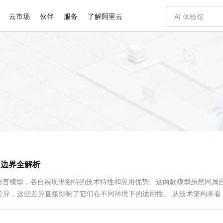
云市场
伙伴
服务
了解阿里云
AI 特惠
数据与 API
成为产品伙伴
企业增值服务
最佳实践
价格计算器
AI 场景体
基础软件
产品伙伴合
阿里云认证
市场活动
配置报价
大模型
自助选配和估算价格
步到位
智启 AI 普惠权益
产品生态集成认证中心
企业支持计划
云上春晚
域名与网站
Qwen Audio：打造专属 AI 语音助手
千问官方 MaaS 平台，为开发者和 Agent 而生，新用户赠送 1 亿 + tokens 额度
一句话生成原生
AI Coding
阿里云Maa
2026 阿里云
云服务器 E
为企业打
数据集
Windows
大模型认证
模型
NEW
NEW
格式还原
值低价云产品抢先购
至高享 1亿+免费 tokens，加速 Al 应用落地
提供智能易用的域名与建站服务
Qwen-Audio-3.0-Realtime 端到端实时语音角色扮演
输入一句话想法,
智能编程，一键
安全可靠、
产品生态伙伴
专家技术服务
云上奥运之旅
弹性计算合作
阿里云中企出
手机三要素
宝塔 Linux
全部认证
价格优势
开源旗舰模型
即刻拥有 DeepSeek-V4-Pro
阿里云 OPC 创新助力计划
千问大模型
一键部署幻兽
AI 电商营销
对象存储 O
大模型
产品生态伙伴工作台
企业增值服务台
云栖战略参考
云存储合作计
云栖大会
身份实名认证
CentOS
训练营
推动算力普惠，释放技术红利
最高返9万
真正可用的 1M 上下文,一次完成代码全链路开发
快速构建应用程序和网站，即刻迈出上云第一步
轻松解锁专属 DeepSeek-V4-Pro
至高百万元 Token 补贴，加速一人公司成长
多元化、高性能、安全可靠的大模型服务
一键购买专属
从图文生成到
云上的中国
数据库合作计
活动全景
短信
Docker
图片和
自进化智能体
5 分钟轻松部署专属 QwenPaw
Token Plan 模型订阅计划
数字证书管理服务（原SSL证书）
高效搭建 AI
AI 广告创作
无影云电脑
企业成长
NEW
HOT
信息公告
看见新力量
云网络合作计
OCR 文字识别
JAVA
越聪明
证享300元代金券
全托管，含MySQL、PostgreSQL、SQL Server、MariaDB多引擎
Qwen3.8-Max 首发尝鲜，限时加量 10 倍，夜间低至2折
实现全站HTTPS，呈现可信的WEB访问
从聊天伙伴进化为能主动干活的本地数字员工
图文、视频一
随时随地安
Kimi-K3
HappyHors
NEW
魔搭 Mode
loud
服务实践
官网公告
应用边界全解析
Kimi 最新旗舰模型，长程编程与推理利器
让文字生成流
金融模力时刻
Salesforce O
版
发票查验
全能环境
Claude Code + GStack 打造工程团队
千问办公，限时限量积分加倍
Qoder
低代码高效构
AI 建站
短信服务
型
NEW
作计划
计划
创新中心
魔搭 ModelSc
健康状态
理服务
让AI从“聊天伙伴”进化为能干活的“数字员工”
安装技能 GStack，拥有专属 AI 工程团队
你的AI工作搭子，覆盖日常办公高频场景
面向真实软件的智能体编程平台
0 代码专业建
注的大语言模型，各自展现出独特的技术特性和应用优势。这两款模型虽然同属
客户案例
天气预报查询
操作系统
Deepseek-v4-pro
HappyHors
态合作计划
差异，这些差异直接影响了它们在不同环境下的适用性。 从技术架构来看
态智能体模型
旗舰 MoE 大模型，百万上下文与顶尖推理能力
图生视频，流
同享
万小智 AI 建站低至 15元/月
Qoder CN
AI 短剧/漫剧
云原生数据库 
快递物流查询
WordPress
成为服务伙
高校合作
点，立即开启云上创新
覆盖公网/内网、递归/权威、移动APP等全场景解析服务
送.CN域名，送备案服务码
基于千问大模型等，支持代码智能生成、研发智能问答
AI助力短剧
GLM-5.2
Wan2.7-T
Ubuntu