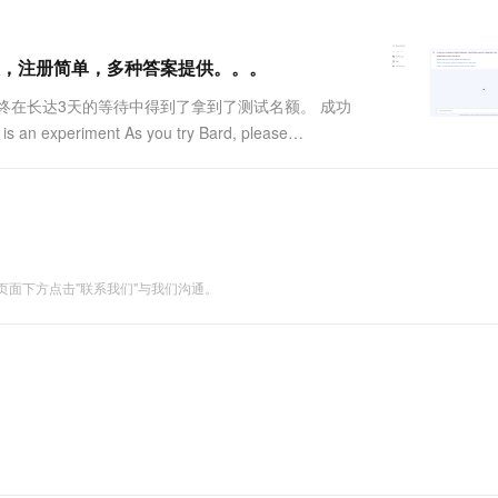
一个 AI 助手
超强辅助，Bol
即刻拥有 DeepSeek-R1 满血版
在企业官网、通讯软件中为客户提供 AI 客服
多种方案随心选，轻松解锁专属 DeepSeek
，速度真快，注册简单，多种答案提供。。。
最终在长达3天的等待中得到了拿到了测试名额。 成功
riment As you try Bard, please
面下方点击"联系我们"与我们沟通。