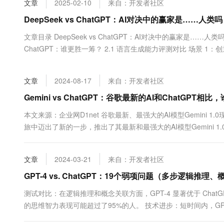
文章
2025-02-10
来自：开发者社区
大数据开发治理平台 Data
AI 产品 免费试用
网络
安全
云开发大赛
Tableau 订阅
DeepSeek vs ChatGPT：AI对决中的赢家是……人类
1亿+ 大模型 tokens 和 
可观测
入门学习赛
中间件
AI空中课堂在线直播课
文章目录 DeepSeek vs ChatGPT：AI对决中的赢家是……人类吗？ 
云防火墙
140+云产品 免费试用
大模型服务
ChatGPT：谁更胜一筹？ 2.1 语言生成能力评测对比 场景 1：创意
上云与迁云
云原生的云上边界网络安全
产品新客免费试用，最长1
数据库
生态解决方案
千问AI平台-Token Plan
企业出海
大模型ACA认证体验
大数据计算
文章
2024-08-17
来自：开发者社区
助力企业全员 AI 认知与能
行业生态解决方案
政企业务
媒体服务
千问AI平台-模型体验
Gemini vs ChatGPT：谷歌最新的AI和ChatGPT相比
开发者生态解决方案
在线体验全尺寸、多种模态
企业服务与云通信
本文来源：企业网D1net 谷歌最新、最强大的AI模型Gemini 1
AI 开发和 AI 应用解决
旅中迈出了新的一步，推出了其最新和最强大的AI模型Gemini 
Happy 系列大模型
域名与网站
ChatGPT？以下是关于机器人之战中的最新参...
终端用户计算
文章
2024-03-21
来自：开发者社区
Serverless
GPT-4 vs. ChatGPT：19个弱项问题（多步逻辑推
大模型解决方案
测试对比：在逻辑推理和概念关联方面，GPT-4 显著优于 ChatG
开发工具
快速部署 Dify，高效搭建 
的思维智力表现可能超过了95%的人。 技术进步：短时间内，GP
迁移与运维管理
仍待解决的问题：尽管GPT-4取得进步，仍有能力边界未明，如