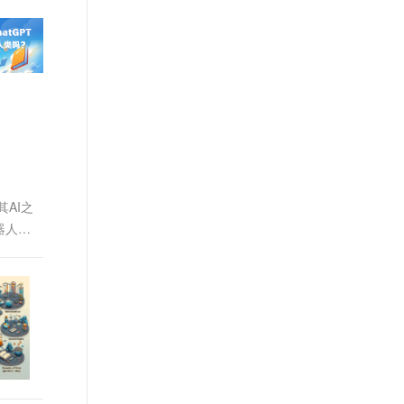
文戏情感细腻自然，动作戏激烈拳拳到肉，实现更强表演能力
支持中英文自由切换，具备更强的噪声鲁棒性
ernetes 版 ACK
云聚AI 严选权益
AI 原生数据库服务发布
SSL 证书
，一键激活高效办公新体验
理容器应用的 K8s 服务
精选AI产品，从模型到应用全链提效
Agent 数据网关
堡垒机
AI 用量加速计划
云原生数据库 PolarDB
应用
防火墙
、识别商机，让客服更高效、服务更出色。
新老同享，达量后返
Agentic Database 发布
千问办公
主机安全
NEW
的智能体编程平台
一站式AI生产力平台
AI 应用及服务市场
伶鹊
企业级人与Agent协作平台，接入和调度多个数字员工
智能客服平台，对话机器人、对话分析、智能外呼
其AI之
AI 应用
器人
大模型服务平台百炼 - 全妙
大模型
应用创作平台
多模态内容创作工具，已接入 DeepSeek
自然语言处理
数据标注
机器学习
息提取
与 AI 智能体进行实时音视频通话
从文本、图片、视频中提取结构化的属性信息
构建支持视频理解的 AI 音视频实时通话应用