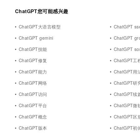
ChatGPT您可能感兴趣
ChatGPT大语言模型
ChatGPT ss
ChatGPT gemini
ChatGPT gr
ChatGPT技能
ChatGPT so
ChatGPT修复
ChatGPT工
ChatGPT能力
ChatGPT用
ChatGPT网络
ChatGPT研
ChatGPT访问
ChatGPT续
ChatGPT平台
ChatGPT微
ChatGPT概念
ChatGPT区
ChatGPT版本
ChatGPT初