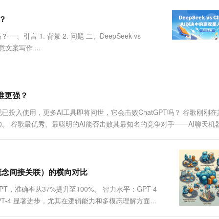
服务生态伙伴
视觉 Coding、空间感知、多模态思考等全面升级
1M上下文，专为长程任务能力而生
云工开物
企业应用
Works
Night Plan 支持 Qwen 3.8-Max
云原生大数据计算服务 MaxCompute
AI 办公
容器服务 Kub
NEW
Red Hat
吗？
30+ 款产品免费体验
Data Agent 驱动的一站式 Data+AI 开发治理平台
夜间 5 折，Qwen/Meoo/TokenPlan 客户专享
面向分析的企业级SaaS模式云数据仓库
AI智能应用
提供一站式管
科研合作
ERP
堂（旗舰版）
SUSE
一、引言 1. 背景 2. 问题 二、DeepSeek vs
智能客服
AI 应用构建
大模型原生
CRM
文案写作 ...
防护产品
2个月
自动承接线索
建站小程序
Qoder
大模型服务平台百炼-应用模版
OA 办公系统
HOT
NEW
面向真实软件
个人版上线、团队版降价；千问3.8-Max首发发尝鲜
丰富多元化的应用模版和解决方案
力提升
财税管理
模板建站
万有无界
大模型服务平台百炼-智能体
，谁更强？
400电话
定制建站
的模型效果
灵活可视化地构建企业级 Agent
.0现已投入使用，更多AI工具即将问世，它会击败ChatGPT吗？ 谷歌刚刚在
方案
广告营销
模板小程序
1.0。 谷歌最优秀、最聪明的AI能否击败其最知名的竞争对手——AI聊天机
秒悟
人工智能平台 PAI
定制小程序
云端极速 AI 
新一代 AI 视频生成模型，深度适配广告营销等场景
AI Native 的算法工程平台，一站式完成建模、训练、推理服务部署
APP 开发
建站系统
理、概念间接关联）的横向对比
PT，准确率从37%提升至100%。 智力水平：GPT-4
AI 应用
10分钟微调：让0.6B模型媲美235B模
多模态数据信
T-4 显著进步，尤其在逻辑能力和多模态理解方面。
型
依托云原生高可用架构,实现Dify私有化部署
数数和某些逻辑推理。 实际测试示例： 逻辑推理：
用1%尺寸在特定领域达到大模型90%以上效果