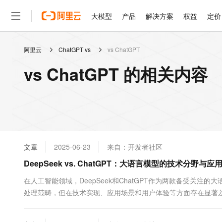
大模型
产品
解决方案
权益
定价
阿里云
ChatGPT vs
vs ChatGPT
大模型
产品
解决方案
权益
定价
云市场
伙伴
服务
了解阿里云
精选产品
精选解决方案
普惠上云
产品定价
精选商城
成为销售伙伴
售前咨询
为什么选择阿里云
千问AI平台
vs ChatGPT 的相关内容
了解云产品的定价详情
大模型服务平台百炼
睿译宝，AI翻译排版一
普惠上云 官方力荐
分销伙伴
在线服务
网站建设
什么是云计算
大
大模型服务与应用平台
上传文档即自动完成翻译和
云服务器38元/年起，超
咨询伙伴
多端小程序
技术领先
云上成本管理
售后服务
轻量应用服务器
GLM-5.2：长任务时代
官方推荐返现计划
大模型
精选产品
精选解决方案
Salesforce 国际版订阅
稳定可靠
管理和优化成本
推荐新用户得奖励，单订单
销售伙伴合作计划
自助服务
友盟天域
安全合规
人工智能与机器学习
AI
文本生成
云数据库 RDS
Hermes Agent，打造
云工开物
无影生态合作计划
在线服务
文章
2025-06-23
来自：开发者社区
观测云
分析师报告
自主进化，持久记忆，越用
高校专属算力普惠，学生认
计算
互联网应用开发
Qwen3.8-Max
HOT
Salesforce On Alibaba C
工单服务
DeepSeek vs. ChatGPT：大语言模型的技术分野与
智能体时代全能旗舰模型
Tuya 物联网平台阿里云
研究报告与白皮书
人工智能平台 PAI
快速拥有专属 OpenClaw
大模
Consulting Partner 合
大数据
容器
免费试用
短信专区
一站式AI开发、训练和推
在人工智能领域，DeepSeek和ChatGPT作为两款备受关
蓝凌 OA
Qwen3.7-Plus
AI 大模型销售与服务生
现代化应用
处理范畴，但在技术实现、应用场景和用户体验等方面存在显著
存储
天池大赛
能看、能想、能动手的多模
云解析DNS
解决方案免费试用 新老
电子合同
DeepSeek采用了创新的混合专家（MoE&#x...
最高领取价值200元试用
安全
网络与CDN
AI 算法大赛
Qwen3-VL-Plus
畅捷通