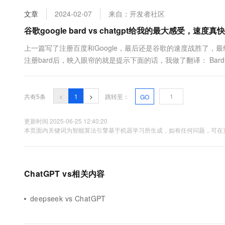
GPT-4在处理多步逻辑问题...
10 分钟在聊天系统中增加
专有云
文章
2024-02-07
来自：开发者社区
谷歌google bard vs chatgpt给我的最大感受
上一篇写了注册百度和Google，最后还是谷歌的速度战胜了，
注册bard后，映入眼帘的就是提示下面的话，我做了翻译： Bard is an expe
remember: Bard will not always get it right Bard ...
共有5条
<
1
>
跳转至：
GO
更新时间 2025-06-25 12:40:20
本页面内关键词为智能算法引擎基于机器学习所生成，如有任何问题，可在页
ChatGPT vs相关内容
deepseek vs ChatGPT