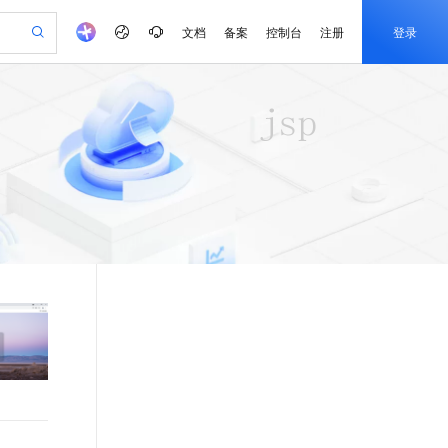
文档
备案
控制台
注册
登录
验
作计划
器
AI 活动
专业服务
服务伙伴合作计划
开发者社区
加入我们
产品动态
服务平台百炼
阿里云 OPC 创新助力计划
一站式生成采购清单，支持单品或批量购买
可编辑精美 PPT 文稿
S产品伙伴计划（繁花）
峰会
CS
造的大模型服务与应用开发平台
Agency Agents：拥有专属领域专家
AI 生产力先锋
Al MaaS 服务伙伴赋能合作
域名
博文
Careers
至高可申请百万元
Qwen3.8-Max 模型上线
 轻松生成专业的 PPT
开启高性价比 AI 编程新体验
弹性可伸缩的云计算服务
先锋实践拓展 AI 生产力的边界
多领域专家智能体,一键组建 AI 虚拟交付团队
Token 补贴，五大权
计划
海大会
伙伴信用分合作计划
商标
问答
社会招聘
益加速 OPC 成功
帕鲁游戏服务器
SS
HappyHorse 打造一站式影视创作平台
飞天发布时刻
HOT
Open Search 向量检索版支
划
备案
电子书
校园招聘
联机服务器，轻松开启游戏
视频创作，一键激活电商全链路生产力
稳定、安全、高性价比、高性能的云存储服务
所见，即是所愿
持视频检索 Pipeline 功能
可视化编排打通从文字构思到成片全链路闭环
更多支持
划
公司注册
镜像站
视频生成
语音识别与合成
 智能体与工作流应用
漫剧工坊：一站式动画创作平台
AI 实训营
应用身份服务 (IDaaS)
合作伙伴培训与认证
划
上云迁移
站生成，高效打造优质广告素材
全接入的云上超级电脑
通过阿里云百炼高效搭建AI应用,助力高效开发
快速生产连贯的高质量长漫剧
从基础到进阶，Agent 创客手把手教你
OpenClaw 管理能力上线
e-1.1-T2V
Qwen3-TTS-Flash
lScope
我要反馈
查询合作伙伴
畅细腻的高质量视频
离线语音合成大模型，多语言方言自适应，低延迟高稳定
n Alibaba Cloud ISV 合作
代维服务
建企业门户网站
10 分钟搭建微信、支付宝小程序
MaxCompute MaxFrame 提
创新加速
ope
登录合作伙伴管理后台
我要建议
站，无忧落地极速上线
以可视化方式快速构建移动和 PC 门户网站
国内短信简单易用，安全可靠，秒级触达，全球覆盖200+国家和地区。
高效部署网站，快速应用到小程序
供自动弹性内存功能
e-1.1-I2V
Cosyvoice-V3-Flash
安全
畅自然，细节丰富
高表现力语音合成大模型，语音克隆听感自然
我要投诉
PolarDB
上云场景组合购
Milvus 弹性伸缩功能新增节
伴
漫剧创作，剧本、分镜、视频高效生成
100%兼容MySQL、PostgreSQL，兼容Oracle，支持集中和分布式
覆盖90%+业务场景，专享组合折扣价
点支持范围
2V
VPN
Fun-ASR