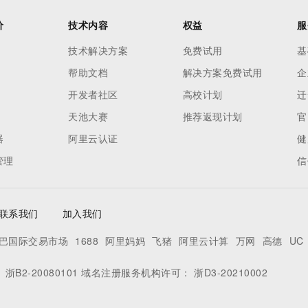
价
技术内容
权益
服
技术解决方案
免费试用
基
帮助文档
解决方案免费试用
企
开发者社区
高校计划
迁
天池大赛
推荐返现计划
官
器
阿里云认证
健
管理
信
联系我们
加入我们
巴国际交易市场
1688
阿里妈妈
飞猪
阿里云计算
万网
高德
UC
：
浙B2-20080101
域名注册服务机构许可：
浙D3-20210002