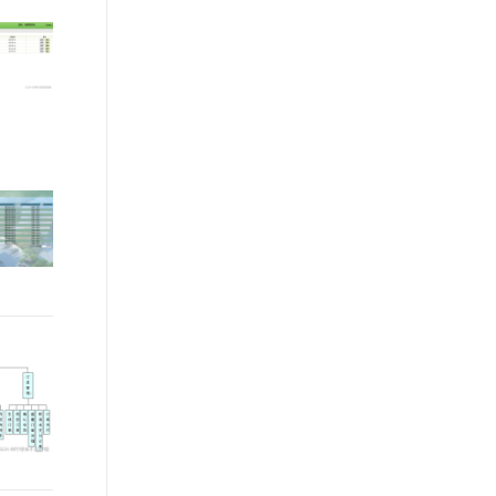
文戏情感细腻自然，动作戏激烈拳拳到肉，实现更强表演能力
支持中英文自由切换，具备更强的噪声鲁棒性
ernetes 版 ACK
云聚AI 严选权益
AI 原生数据库服务发布
SSL 证书
，一键激活高效办公新体验
理容器应用的 K8s 服务
精选AI产品，从模型到应用全链提效
Agent 数据网关
堡垒机
AI 用量加速计划
云原生数据库 PolarDB
应用
防火墙
、识别商机，让客服更高效、服务更出色。
新老同享，达量后返
Agentic Database 发布
千问办公
主机安全
NEW
的智能体编程平台
一站式AI生产力平台
AI 应用及服务市场
伶鹊
企业级人与Agent协作平台，接入和调度多个数字员工
智能客服平台，对话机器人、对话分析、智能外呼
AI 应用
大模型服务平台百炼 - 全妙
大模型
应用创作平台
多模态内容创作工具，已接入 DeepSeek
自然语言处理
数据标注
机器学习
息提取
与 AI 智能体进行实时音视频通话
从文本、图片、视频中提取结构化的属性信息
构建支持视频理解的 AI 音视频实时通话应用