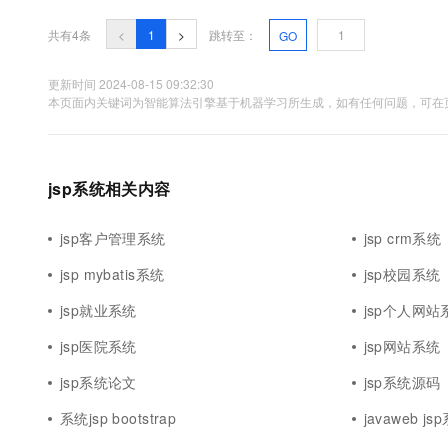
式，从而减少系统模块间的偶合，力求做到系统的稳定性、可重用性
10 分钟在聊天系统中增加
专有云
共有4条
<
1
>
跳转至：
GO
更新时间 2024-08-15 09:32:30
本页面内关键词为智能算法引擎基于机器学习所生成，如有任何问题，可在页
jsp系统相关内容
jsp客户管理系统
jsp crm系统
jsp mybatis系统
jsp校园系统
jsp就业系统
jsp个人网站
jsp医院系统
jsp网站系统
jsp系统论文
jsp系统源码
系统jsp bootstrap
javaweb js