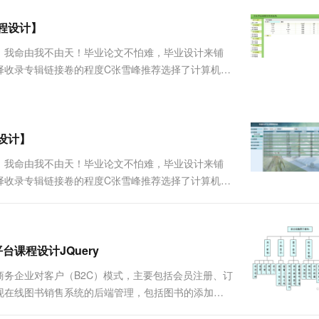
服务生态伙伴
视觉 Coding、空间感知、多模态思考等全面升级
1M上下文，专为长程任务能力而生
云工开物
企业应用
Works
Night Plan 支持 Qwen 3.8-Max
云原生大数据计算服务 MaxCompute
AI 办公
容器服务 Kub
NEW
Red Hat
课程设计】
30+ 款产品免费体验
Data Agent 驱动的一站式 Data+AI 开发治理平台
夜间 5 折，Qwen/Meoo/TokenPlan 客户专享
面向分析的企业级SaaS模式云数据仓库
AI智能应用
提供一站式管
科研合作
ERP
堂（旗舰版）
SUSE
，我命由我不由天！毕业论文不怕难，毕业设计来铺
智能客服
AI 应用构建
大模型原生
CRM
择收录专辑链接卷的程度C张雪峰推荐选择了计算机专
防护产品
2个月
自动承接线索
B站视频JAVA部分的知识范围、学习步骤详解
建站小程序
Qoder
大模型服务平台百炼-应用模版
OA 办公系统
HOT
NEW
步骤详解★★★★....
面向真实软件
个人版上线、团队版降价；千问3.8-Max首发发尝鲜
丰富多元化的应用模版和解决方案
力提升
财税管理
模板建站
万有无界
大模型服务平台百炼-智能体
程设计】
400电话
定制建站
的模型效果
灵活可视化地构建企业级 Agent
，我命由我不由天！毕业论文不怕难，毕业设计来铺
方案
广告营销
模板小程序
择收录专辑链接卷的程度C张雪峰推荐选择了计算机专
秒悟
人工智能平台 PAI
定制小程序
云端极速 AI 
B站视频JAVA部分的知识范围、学习步骤详解
新一代 AI 视频生成模型，深度适配广告营销等场景
AI Native 的算法工程平台，一站式完成建模、训练、推理服务部署
步骤详解★★★★....
APP 开发
建站系统
平台课程设计JQuery
务企业对客户（B2C）模式，主要包括会员注册、订
AI 应用
10分钟微调：让0.6B模型媲美235B模
多模态数据信
现在线图书销售系统的后端管理，包括图书的添加、
型
依托云原生高可用架构,实现Dify私有化部署
开发过程中严格遵守软件工程的规范，运用软件设计模
用1%尺寸在特定领域达到大模型90%以上效果