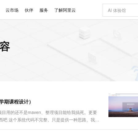
云市场
伙伴
服务
了解阿里云
AI 特惠
数据与 API
成为产品伙伴
企业增值服务
最佳实践
价格计算器
AI 场景体
基础软件
产品伙伴合
阿里云认证
市场活动
配置报价
大模型
内容
自助选配和估算价格
步到位
智启 AI 普惠权益
产品生态集成认证中心
企业支持计划
云上春晚
域名与网站
Qwen Audio：打造专属 AI 语音助手
千问官方 MaaS 平台，为开发者和 Agent 而生，新用户赠送 1 亿 + tokens 额度
一句话生成原生
AI Coding
阿里云Maa
2026 阿里云
云服务器 E
为企业打
数据集
Windows
大模型认证
模型
NEW
NEW
格式还原
值低价云产品抢先购
至高享 1亿+免费 tokens，加速 Al 应用落地
提供智能易用的域名与建站服务
Qwen-Audio-3.0-Realtime 端到端实时语音角色扮演
输入一句话想法,
智能编程，一键
安全可靠、
产品生态伙伴
专家技术服务
云上奥运之旅
弹性计算合作
阿里云中企出
手机三要素
宝塔 Linux
全部认证
价格优势
开源旗舰模型
即刻拥有 DeepSeek-V4-Pro
阿里云 OPC 创新助力计划
千问大模型
一键部署幻兽
AI 电商营销
对象存储 O
大模型
产品生态伙伴工作台
企业增值服务台
云栖战略参考
云存储合作计
云栖大会
身份实名认证
CentOS
训练营
推动算力普惠，释放技术红利
最高返9万
真正可用的 1M 上下文,一次完成代码全链路开发
快速构建应用程序和网站，即刻迈出上云第一步
轻松解锁专属 DeepSeek-V4-Pro
至高百万元 Token 补贴，加速一人公司成长
多元化、高性能、安全可靠的大模型服务
一键购买专属
从图文生成到
云上的中国
数据库合作计
活动全景
短信
Docker
图片和
自进化智能体
5 分钟轻松部署专属 QwenPaw
Token Plan 模型订阅计划
数字证书管理服务（原SSL证书）
高效搭建 AI
AI 广告创作
无影云电脑
企业成长
NEW
HOT
信息公告
看见新力量
云网络合作计
OCR 文字识别
JAVA
越聪明
证享300元代金券
全托管，含MySQL、PostgreSQL、SQL Server、MariaDB多引擎
Qwen3.8-Max 首发尝鲜，限时加量 10 倍，夜间低至2折
实现全站HTTPS，呈现可信的WEB访问
从聊天伙伴进化为能主动干活的本地数字员工
图文、视频一
随时随地安
Kimi-K3
HappyHors
NEW
魔搭 Mode
loud
服务实践
官网公告
大三上学期课程设计）
Kimi 最新旗舰模型，长程编程与推理利器
让文字生成流
金融模力时刻
Salesforce O
版
发票查验
全能环境
Claude Code + GStack 打造工程团队
千问办公，限时限量积分加倍
Qoder
低代码高效构
AI 建站
短信服务
型
NEW
作计划
计划
创新中心
魔搭 ModelSc
健康状态
理服务
让AI从“聊天伙伴”进化为能干活的“数字员工”
安装技能 GStack，拥有专属 AI 工程团队
你的AI工作搭子，覆盖日常办公高频场景
面向真实软件的智能体编程平台
0 代码专业建
目用的还不是maven、整理项目能给我搞死。更要
客户案例
天气预报查询
操作系统
Deepseek-v4-pro
HappyHors
态合作计划
er。阿西吧 这个系统代码不完整、只是提供一种思路。我觉
态智能体模型
旗舰 MoE 大模型，百万上下文与顶尖推理能力
图生视频，流
同享
万小智 AI 建站低至 15元/月
Qoder CN
AI 短剧/漫剧
云原生数据库 
快递物流查询
WordPress
成为服务伙
vc三层的思想、iframe的使用。 完整的授权操作看这
高校合作
点，立即开启云上创新
覆盖公网/内网、递归/权威、移动APP等全场景解析服务
送.CN域名，送备案服务码
基于千问大模型等，支持代码智能生成、研发智能问答
AI助力短剧
GLM-5.2
Wan2.7-T
Ubuntu