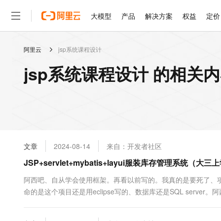
大模型
产品
解决方案
权益
定价
阿里云
jsp系统课程设计
大模型
产品
解决方案
权益
定价
云市场
伙伴
服务
了解阿里云
精选产品
精选解决方案
普惠上云
产品定价
精选商城
成为销售伙伴
售前咨询
为什么选择阿里云
千问AI平台
jsp系统课程设计 的相关
了解云产品的定价详情
大模型服务平台百炼
睿译宝，AI翻译排版一
普惠上云 官方力荐
分销伙伴
在线服务
网站建设
什么是云计算
大
大模型服务与应用平台
上传文档即自动完成翻译和
云服务器38元/年起，超
咨询伙伴
多端小程序
技术领先
云上成本管理
售后服务
轻量应用服务器
GLM-5.2：长任务时代
官方推荐返现计划
大模型
精选产品
精选解决方案
Salesforce 国际版订阅
稳定可靠
管理和优化成本
推荐新用户得奖励，单订单
销售伙伴合作计划
自助服务
友盟天域
安全合规
人工智能与机器学习
AI
文本生成
云数据库 RDS
Hermes Agent，打造
云工开物
无影生态合作计划
在线服务
文章
2024-08-14
来自：开发者社区
观测云
分析师报告
自主进化，持久记忆，越用
高校专属算力普惠，学生认
计算
互联网应用开发
Qwen3.8-Max
HOT
Salesforce On Alibaba C
工单服务
JSP+servlet+mybatis+layui服装库存管理系统（
智能体时代全能旗舰模型
Tuya 物联网平台阿里云
研究报告与白皮书
人工智能平台 PAI
快速拥有专属 OpenClaw
大模
Consulting Partner 合
大数据
容器
免费试用
短信专区
一站式AI开发、训练和推
阿西吧、自从学会使用框架。再看以前写的。我真的是要死了、项
蓝凌 OA
Qwen3.7-Plus
AI 大模型销售与服务生
现代化应用
命的是这个项目还是用eclipse写的、数据库还是SQL serv
存储
天池大赛
能看、能想、能动手的多模
云解析DNS
解决方案免费试用 新老
电子合同
得值得借鉴的地方：Ajax的使用、json的使用、layui的使用、m
最高领取价值200元试用
安全
网络与CDN
AI 算法大赛
Qwen3-VL-Plus
里：一个用户对应几个角色、角色对应多个权...
畅捷通