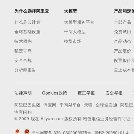
为什么选择阿里云
大模型
产品和定
什么是云计算
大模型服务平台
全部产品
全球基础设施
千问大模型
免费试用
技术领先
模型市场
产品动态
稳定可靠
产品定价
安全合规
配置报价
分析师报告
云上成本
法律声明
Cookies政策
廉正举报
安全举报
阿里巴巴集团
淘宝网
千问AI平台
天猫
全球速卖通
阿里巴
淘宝闪购
© 2009-现在 Aliyun.com 版权所有 增值电信业务经营许可证
浙公网安备 33010602009975号
浙B2-20080101-4