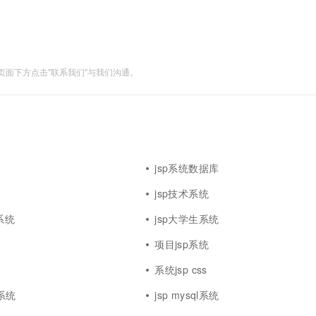
和可扩充性。主要功能如下....
一个 AI 助手
超强辅助，Bol
即刻拥有 DeepSeek-R1 满血版
在企业官网、通讯软件中为客户提供 AI 客服
多种方案随心选，轻松解锁专属 DeepSeek
面下方点击"联系我们"与我们沟通。
jsp系统数据库
jsp技术系统
系统
jsp大学生系统
项目jsp系统
系统jsp css
p系统
jsp mysql系统