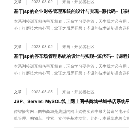
文章
2023-08-02
来自：开发者社区
大数据开发治理平台 Data
AI 产品 免费试用
网络
安全
云开发大赛
Tableau 订阅
基于jsp的企业财务管理系统的设计与实现--源代码--【
1亿+ 大模型 tokens 和 
可观测
入门学习赛
中间件
AI空中课堂在线直播课
本系列校训互相伤害互相卷，玩命学习要你管，天生我才必有用
云防火墙
140+云产品 免费试用
大模型服务
垫！打磨技术精心写，拿证之后尽开颜！毕设的技术铺垫语言选
上云与迁云
云原生的云上边界网络安全
产品新客免费试用，最长1
数据库
业之后-在大学期间卷起来-【大学生活篇】★★★✫✰JAVA黑马
生态解决方案
千问AI平台-Token Plan
企业出海
大模型ACA认证体验
★★★★★JAVAWEB黑马B站视频JAVAWEB部分的知识范围、学习
大数据计算
文章
2023-08-02
来自：开发者社区
助力企业全员 AI 认知与能
行业生态解决方案
政企业务
媒体服务
千问AI平台-模型体验
基于jsp的停车场管理系统的设计与实现--源代码--【课
开发者生态解决方案
在线体验全尺寸、多种模态
企业服务与云通信
本系列校训互相伤害互相卷，玩命学习要你管，天生我才必有用
AI 开发和 AI 应用解决
垫！打磨技术精心写，拿证之后尽开颜！毕设的技术铺垫语言选
Happy 系列大模型
域名与网站
业之后-在大学期间卷起来-【大学生活篇】★★★✫✰JAVA黑马
★★★★★JAVAWEB黑马B站视频JAVAWEB部分的知识范围、学习
终端用户计算
文章
2023-05-25
来自：开发者社区
Serverless
JSP、Servlet+MySQL线上网上图书商城书城书店系统
大模型解决方案
传智播客网上图书商城是典型的网上购物实践中最为普遍的电子商
开发工具
快速部署 Dify，高效搭建 
单管理、购物车、搜索、支付等基本功能。此外，本系统也将实
迁移与运维管理
订单的处理等功能。本系统完全基于JSP技术，在系统的设计与