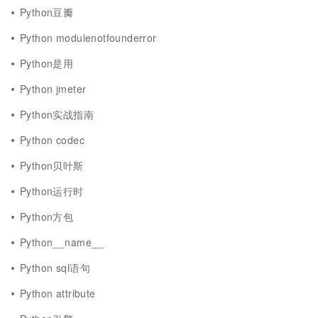
Python豆瓣
Python modulenotfounderror
Python是用
Python jmeter
Python实战指南
Python codec
Python贝叶斯
Python运行时
Python方包
Python__name__
Python sql语句
Python attribute