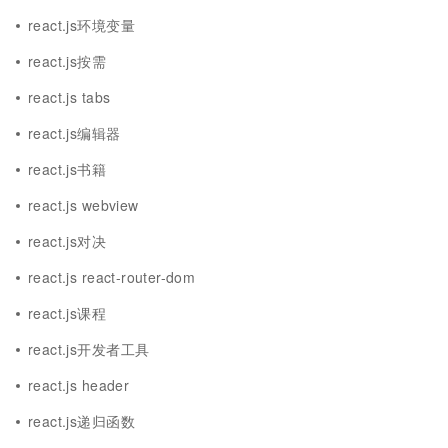
react.js环境变量
react.js按需
react.js tabs
react.js编辑器
react.js书籍
react.js webview
react.js对决
react.js react-router-dom
react.js课程
react.js开发者工具
react.js header
react.js递归函数