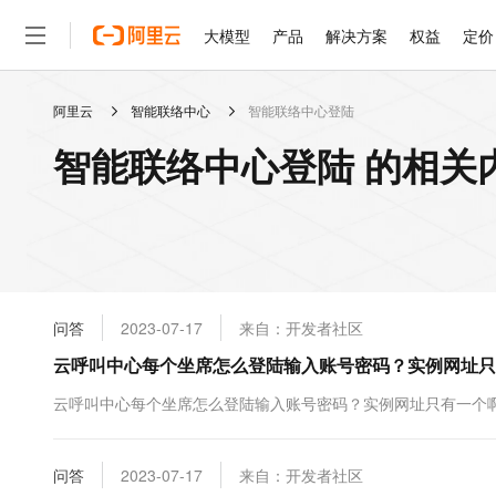
大模型
产品
解决方案
权益
定价
阿里云
智能联络中心
智能联络中心登陆
大模型
产品
解决方案
权益
定价
云市场
伙伴
服务
了解阿里云
精选产品
精选解决方案
普惠上云
产品定价
精选商城
成为销售伙伴
售前咨询
为什么选择阿里云
千问AI平台
智能联络中心登陆 的相关
了解云产品的定价详情
云服务器 ECS
通义千问3 + MCP：一
普惠上云 官方力荐
分销伙伴
在线服务
网站建设
什么是云计算
安全可靠、弹性可伸缩的云
云服务器38元/年起，超
咨询伙伴
多端小程序
技术领先
云上成本管理
售后服务
容器计算服务 ACS
官方推荐返现计划
大模型
精选产品
精选解决方案
Salesforce 国际版订阅
稳定可靠
管理和优化成本
推荐新用户得奖励，单订单
销售伙伴合作计划
自助服务
友盟天域
安全合规
人工智能与机器学习
AI
文本生成
负载均衡 SLB
10 分钟搭建微信、支付
云工开物
无影生态合作计划
在线服务
问答
2023-07-17
来自：开发者社区
观测云
分析师报告
对云上流量进行按需分发的
高效部署网站，快速应用到
高校专属算力普惠，学生认
计算
互联网应用开发
Qwen3.8-Max
HOT
Salesforce On Alibaba C
工单服务
云呼叫中心每个坐席怎么登陆输入账号密码？实例网址只
智能体时代全能旗舰模型
Tuya 物联网平台阿里云
研究报告与白皮书
云数据库 RDS
Kimi K2，开源万亿参
Consulting Partner 合
大数据
容器
免费试用
短信专区
云呼叫中心每个坐席怎么登陆输入账号密码？实例网址只有一个
蓝凌 OA
Qwen3.7-Plus
AI 大模型销售与服务生
现代化应用
存储
天池大赛
能看、能想、能动手的多模
云原生大数据计算服务 Max
解决方案免费试用 新老
电子合同
面向分析的企业级SaaS模
最高领取价值200元试用
安全
问答
网络与CDN
2023-07-17
来自：开发者社区
AI 算法大赛
Qwen3-VL-Plus
畅捷通