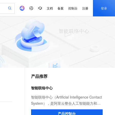
文档
备案
控制台
注册
登录
验
作计划
器
AI 活动
专业服务
服务伙伴合作计划
开发者社区
加入我们
产品动态
服务平台百炼
5亿算力补贴
一站式生成采购清单，支持单品或批量购买
建企业门户网站
S产品伙伴计划（繁花）
峰会
平台百炼
造的大模型服务与应用开发平台
低成本、高性能的湖仓一体化架构
AI 生产力先锋
Al MaaS 服务伙伴赋能合作
域名
博文
Careers
大模型
PolarDB Agentic Database
新迁上云，5亿补贴
开启高性价比 AI 编程新体验
、训练以及应用构建服务
以可视化方式快速构建移动和 PC 门户网站
先锋实践拓展 AI 生产力的边界
发布
通过 SelectDB 实现湖仓对接和实时分析处理
享不停
计划
海大会
伙伴信用分合作计划
商标
问答
社会招聘
数据分析 Agent
SS
AI 剧本生成与动画创作
飞天发布时刻
秒悟 Meoo CLI 支持一键部
划
备案
电子书
校园招聘
视频创作，一键激活电商全链路生产力
基于 Hologres 快速构建企业级数据分析 Agent
稳定、安全、高性价比、高性能的云存储服务
根据图文生成剧本，快速实现动画创作
所见，即是所愿
署项目至阿里云账号
更多支持
划
公司注册
镜像站
视频生成
语音识别与合成
y 平台，高效搭建 AI 应用
PolarDB
与 AI 智能体进行实时音视频通话
AI 实训营
Flink OSS 支持
合作伙伴培训与认证
产品推荐
划
上云迁移
站生成，高效打造优质广告素材
依托云原生高可用架构,实现Dify私有化部署
100%兼容MySQL、PostgreSQL，兼容Oracle，支持集中和分布式
从基础到进阶，Agent 创客手把手教你
AssumeRole 角色自定义
构建支持视频理解的 AI 音视频实时通话应用
e-1.1-T2V
Qwen3-TTS-Flash
lScope
我要反馈
查询合作伙伴
畅细腻的高质量视频
离线语音合成大模型，多语言方言自适应，低延迟高稳定
n Alibaba Cloud ISV 合作
代维服务
 PAI
从 HTTP 到 HTTPS，实现数据加密传输
基于 RAGFlow 构建私有知识问答应用
大模型
智能联络中心
百炼 Qwen3.7-Flash 系列模
创新加速
ope
登录合作伙伴管理后台
我要建议
书部署至网站应用,建立加密连接
站，无忧落地极速上线
发、训练和推理服务
型发布
零代码起步，开源 RAG 实现企业级智能搜索
e-1.1-I2V
Cosyvoice-V3-Flash
智能联络中心（Artificial Intelligence Contact
安全
畅自然，细节丰富
高表现力语音合成大模型，语音克隆听感自然
我要投诉
火墙 WAF
System），是阿里云整合人工智能能力和语
上云场景组合购
伴
Qoder CN V1.7.0 发布
漫剧创作，剧本、分镜、视频高效生成
式解决web应用核心安全痛点
覆盖90%+业务场景，专享组合折扣价
音通信能力为企业打造的一套高效联络中心
2V
VPN
Fun-ASR
产品控制台