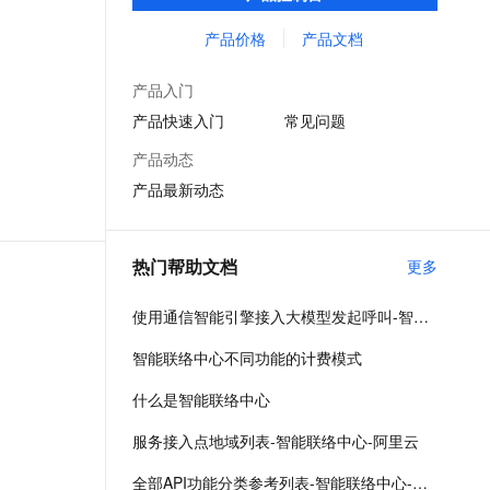
系统，并开放丰富的的接口方便企业调用和
文戏情感细腻自然，动作戏激烈拳拳到肉，实现更强表演能力
支持中英文自由切换，具备更强的噪声鲁棒性
云聚AI 严选权益
云安全中心 AI BAS 智能自动
SSL 证书
集成。助力企业快捷高效的联络用户。
产品价格
产品文档
，一键激活高效办公新体验
全接入的云上超级电脑
精选AI产品，从模型到应用全链提效
化模拟渗透攻击产品发布
堡垒机
AI 用量加速计划
DataWorks ChatBI 会话支持
产品入门
应用
防火墙
、识别商机，让客服更高效、服务更出色。
新老同享，达量后返
上传临时文件分析
产品快速入门
常见问题
千问办公
主机安全
NEW
DataWorks 数据集成支持多
产品动态
的智能体编程平台
一站式AI生产力平台
项数据源及数据同步能力
产品最新动态
AI 应用及服务市场
伶鹊
云备份新版控制台操作界面
企业级人与Agent协作平台，接入和调度多个数字员工
智能客服平台，对话机器人、对话分析、智能外呼
上线
AI 应用
热门帮助文档
更多
大模型服务平台百炼 - 全妙
大模型
Milvus 单可用区升级同城容
应用创作平台
多模态内容创作工具，已接入 DeepSeek
灾产品化
使用通信智能引擎接入大模型发起呼叫-智能联络中心-阿里云
自然语言处理
智能联络中心不同功能的计费模式
云防火墙支持基于 APP-ID
数据标注
的策略管控
什么是智能联络中心
机器学习
息提取
与 AI 智能体进行实时音视频通话
云 Skills 门户商业化发布
服务接入点地域列表-智能联络中心-阿里云
从文本、图片、视频中提取结构化的属性信息
构建支持视频理解的 AI 音视频实时通话应用
全部API功能分类参考列表-智能联络中心-阿里云