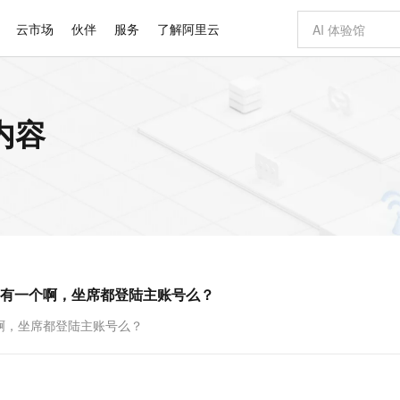
云市场
伙伴
服务
了解阿里云
AI 特惠
数据与 API
成为产品伙伴
企业增值服务
最佳实践
价格计算器
AI 场景体
基础软件
产品伙伴合
阿里云认证
市场活动
配置报价
大模型
内容
自助选配和估算价格
切皆有可能
即刻拥有 DeepSeek-R1 满血版
智启 AI 普惠权益
产品生态集成认证中心
企业支持计划
云上春晚
通义大模型
千问官方 MaaS 平台，为开发者和 Agent 而生，新用户赠送 1 亿 + tokens 额度
低代码高效构
AI Coding
阿里云Maa
2026 阿里云
大模型服务
为企业打
数据集
Windows
大模型认证
大模型
计算服务
值低价云产品抢先购
支持丰富的 MCP 服务供选择,全链路工具兼容
至高享 1亿+免费 tokens，加速 Al 应用落地
多元化、高性能、安全可靠的大模型服务
多种方案随心选，轻松解锁专属 DeepSeek
智能编程，一键
大模型推理
产品生态伙伴
专家技术服务
云上奥运之旅
弹性计算合作
阿里云中企出
手机三要素
宝塔 Linux
全部认证
价格优势
10分钟微调：让0.6B模型媲美235B模型
通义千问3 来了，0元即刻上手
阿里云 OPC 创新助力计划
函数计算 FC
快速构建企业级
AI 电商营销
对象存储 O
产品生态伙伴工作台
企业增值服务台
云栖战略参考
云存储合作计
云栖大会
身份实名认证
CentOS
训练营
推动算力普惠，释放技术红利
最高返9万
用1%尺寸在特定领域达到大模型90%以上效果
以 Kubernetes 为使用界面供给容器算力资源的云计算服务
至高 800 万免费Tokens
至高百万元 Token 补贴，加速一人公司成长
事件驱动的Serverless计算服务
从图文生成到
云上的中国
数据库合作计
活动全景
短信
Docker
图片和
宝小程序
多模态数据信息提取
Token Plan 模型订阅计划
边缘节点服务 ENS
快速部署 Dif
AI 广告创作
云原生数据库 
企业成长
NEW
信息公告
看见新力量
云网络合作计
OCR 文字识别
JAVA
服务
小程序
证享300元代金券
Qwen3.8-Max 首发尝鲜，限时加量 10 倍，夜间低至2折
场景化、广覆盖、易接入的边缘云计算服务
从文本、图片等多种模态中提取结构化的属性信息
图文、视频一
Kimi-K3
HappyHors
NEW
魔搭 Mode
loud
服务实践
官网公告
有一个啊，坐席都登陆主账号么？
Kimi 最新旗舰模型，长程编程与推理利器
让文字生成流
金融模力时刻
Salesforce O
版
发票查验
全能环境
数大模型
超强辅助，Bolt.diy 一步搞定创意建站
千问办公，限时限量积分加倍
日志服务 SLS
AI 建站
人工智能平台
NEW
作计划
计划
创新中心
魔搭 ModelSc
健康状态
月之暗面的新模型，擅长代码与 Agent 能力
全托管，含MySQL、PostgreSQL、SQL Server、MariaDB多引擎
你的AI工作搭子，覆盖日常办公高频场景
提供一站式可观测性数据存储分析服务
通过自然语言交互简化开发流程,全栈开发支持
将 SSL 证
0 代码专业建
一站式AI开
啊，坐席都登陆主账号么？
客户案例
天气预报查询
操作系统
Deepseek-v4-pro
HappyHors
态合作计划
态智能体模型
旗舰 MoE 大模型，百万上下文与顶尖推理能力
图生视频，流
Compute
同享
万小智 AI 建站低至 15元/月
大数据开发治理平台 DataWorks
AI 短剧/漫剧
Web应用防
快递物流查询
WordPress
成为服务伙
高校合作
式云数据仓库
点，立即开启云上创新
送.CN域名，送备案服务码
一站式智能数据开发治理平台
AI助力短剧
专业稳定一站
GLM-5.2
Wan2.7-T
Ubuntu