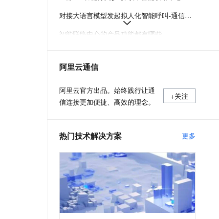
MaxCompute SQL 支持脚本
t.diy 一步搞定创意建站
构建大模型应用的安全防护体系
模式下创建临时表
对接大语言模型发起拟人化智能呼叫-通信智能引擎-智能联络中心-阿里云
通过自然语言交互简化开发流程,全栈开发支持
通过阿里云安全产品对 AI 应用进行安全防护
AI 安全护栏 Service 复制功
智能联络中心的产品功能都有哪些
能升级
什么是智能联络机器人的使用流程
百炼语音合成大模型 Qwen-
阿里云通信
自有大模型对接大模型网关的请求参数与返回格式-智能联络中心-阿里云
Audio-3.0-TTS 上线
开通智能联络中心服务的步骤-智能联络中心-阿里云
阿里云官方出品。始终践行让通
WAF Bot 管理支持 AI 爬虫流
+关注
信连接更加便捷、高效的理念。
量的识别和处置
MaxCompute Agentic 生态
接入套件正式发布
热门技术解决方案
更多
百炼 TPM 预留功能上线
企业 Agent 应用平台
AgentOne 产品价格调整
边缘节点服务 ENS 云盘支持