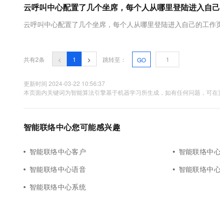
云呼叫中心配置了几个坐席，每个人从哪里登陆进入自己
CDN
AI 产品 免费试用
网络
安全
云开发大赛
Tableau 订阅
弹性内容分发服务加快向终
1亿+ 大模型 tokens 和 
云呼叫中心配置了几个坐席，每个人从哪里登陆进入自己的工作
可观测
入门学习赛
中间件
AI空中课堂在线直播课
域名
140+云产品 免费试用
大模型服务
上云与迁云
产品新客免费试用，最长1
数据库
生态解决方案
共有2条
<
1
>
跳转至：
GO
千问AI平台-Token Plan
企业出海
大模型ACA认证体验
大数据计算
助力企业全员 AI 认知与能
行业生态解决方案
更新时间 2024-03-22 10:56:37
政企业务
媒体服务
本页面内关键词为智能算法引擎基于机器学习所生成，如有任何问题，可在页
千问AI平台-模型体验
开发者生态解决方案
在线体验全尺寸、多种模态
企业服务与云通信
AI 开发和 AI 应用解决
Happy 系列大模型
智能联络中心您可能感兴趣
域名与网站
终端用户计算
智能联络中心客户
智能联络中
智能联络中心语音
智能联络中
Serverless
大模型解决方案
智能联络中心系统
开发工具
快速部署 Dify，高效搭建 
迁移与运维管理