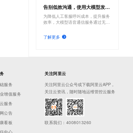
自动快照
告别低效沟通，使用大模型发起语音通话
阿里云百炼快速模式（Fast
为降低人工客服呼叫成本，提升服务
mode）正式上线
效率，大模型语音通信服务通过无缝
对接大模型，实现智能化语音交互。
本方案为您介绍如何使用智能联络中
阿里云百炼 Fun-ASR-
了解更多
心对接阿里云百炼，借助大模型向客
Realtime 升级
户发起语音通话，助力企业实现降本
增效。
私网连接终端节点服务支持
ALB 扩展版
云防火墙中卫新开服互联网
务
关注阿里云
防火墙
础服务
关注阿里云公众号或下载阿里云APP，
Hologres AI 助手新增 CPU/
关注云资讯，随时随地运维管控云服务
业增值服务
内存诊断等
云服务
高速通道 ECR RouteMap 全
网公告
量发布
康看板
联系我们：4008013260
MaxCompute 外表价格调整
任中心
生效