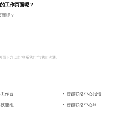
服务生态伙伴
视觉 Coding、空间感知、多模态思考等全面升级
1M上下文，专为长程任务能力而生
云工开物
的工作页面呢？
企业应用
Night Plan 支持 Qwen 3.8-Max
视频直播
AI 办公
无影云电脑
NEW
Red Hat
端分发内容
30+ 款产品免费体验
夜间 5 折，Qwen/Meoo/TokenPlan 客户专享
易接入、低延迟、高并发、流畅的直播服务
AI智能应用
随时随地安
科研合作
页面呢？
ERP
堂（旗舰版）
SUSE
智能客服
AI 应用构建
大模型原生
CRM
2个月
26年服务口碑，超过4000万个域名在这里注册，域名注册快人一步
自动承接线索
建站小程序
Qoder
大模型服务平台百炼-应用模版
OA 办公系统
HOT
NEW
面向真实软件
个人版上线、团队版降价；千问3.8-Max首发发尝鲜
丰富多元化的应用模版和解决方案
力提升
财税管理
模板建站
面下方点击"联系我们"与我们沟通。
万有无界
大模型服务平台百炼-智能体
400电话
定制建站
的模型效果
灵活可视化地构建企业级 Agent
方案
广告营销
模板小程序
秒悟
人工智能平台 PAI
定制小程序
云端极速 AI 
新一代 AI 视频生成模型，深度适配广告营销等场景
AI Native 的算法工程平台，一站式完成建模、训练、推理服务部署
心工作台
智能联络中心报错
APP 开发
心技能组
智能联络中心id
建站系统
AI 应用
10分钟微调：让0.6B模型媲美235B模
多模态数据信
型
依托云原生高可用架构,实现Dify私有化部署
用1%尺寸在特定领域达到大模型90%以上效果