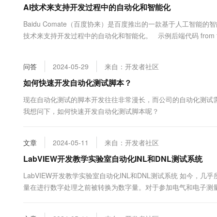
AI技术来支持开发过程中的自动化和智能化
大数据开发治理平台 Data
AI 产品 免费试用
网络
安全
云开发大赛
Tableau 订阅
1亿+ 大模型 tokens 和 
Baidu Comate（百度协来）是百度推出的一款基于人工智
可观测
入门学习赛
中间件
AI空中课堂在线直播课
技术来支持开发过程中的自动化和智能化。 示例后端代码 from flask impo
云防火墙
140+云产品 免费试用
大模型服务
上云与迁云
云原生的云上边界网络安全
产品新客免费试用，最长1
数据库
生态解决方案
千问AI平台-Token Plan
问答
2024-05-29
来自：开发者社区
企业出海
大模型ACA认证体验
大数据计算
助力企业全员 AI 认知与能
行业生态解决方案
如何快速开发自动化测试脚本？
政企业务
媒体服务
千问AI平台-模型体验
开发者生态解决方案
现在自动化测试的脚本开发往往非常漫长，而公司的自动化测试
在线体验全尺寸、多种模态
企业服务与云通信
我想问下，如何快速开发自动化测试脚本呢？
AI 开发和 AI 应用解决
Happy 系列大模型
域名与网站
文章
2024-05-11
来自：开发者社区
终端用户计算
LabVIEW开发教学实验室自动化INL和DNL测试系统
Serverless
大模型解决方案
LabVIEW开发教学实验室自动化INL和DNL测试系统 如今
量在进行数字处理之前被转换为数字量。对于参加电气和电子测量
开发工具
快速部署 Dify，高效搭建 
关重要。ADC的不确定性可以根据其传输特性来表征。更准确地说
迁移与运维管理
理解。 INL和DNL的测量是一项...