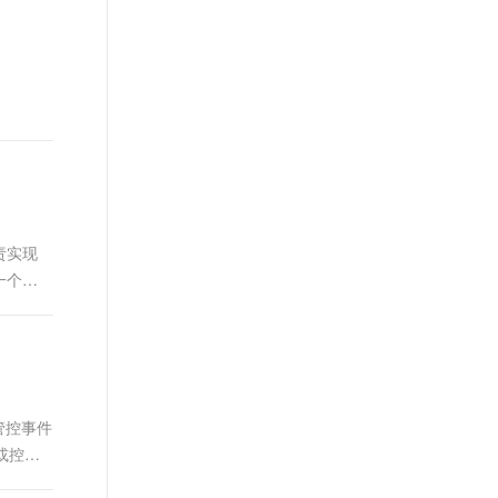
责实现
一个高
管控事件
或控制