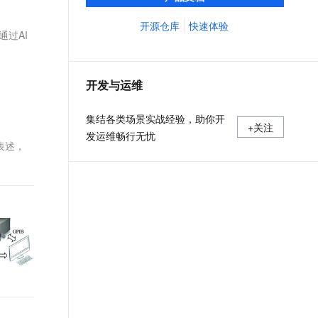
义、预览和部署云资源，实现云上自动化需
文戏情感细腻自然，动作戏激烈拳拳到肉，实现更强表演能力
支持中英文自由切换，具备更强的噪声鲁棒性
ernetes 版 ACK
云聚AI 严选权益
AI 原生数据库服务发布
SSL 证书
求。
开源仓库
快速体验
，一键激活高效办公新体验
理容器应用的 K8s 服务
精选AI产品，从模型到应用全链提效
Agent 数据网关
通过AI
堡垒机
AI 用量加速计划
云原生数据库 PolarDB
应用
防火墙
、识别商机，让客服更高效、服务更出色。
新老同享，达量后返
Agentic Database 发布
开发与运维
千问办公
主机安全
NEW
的智能体编程平台
一站式AI生产力平台
集结各类场景实战经验，助你开
+关注
AI 应用及服务市场
发运维畅行无忧
伶鹊
表述，
企业级人与Agent协作平台，接入和调度多个数字员工
智能客服平台，对话机器人、对话分析、智能外呼
AI 应用
大模型服务平台百炼 - 全妙
大模型
应用创作平台
多模态内容创作工具，已接入 DeepSeek
自然语言处理
数据标注
机器学习
息提取
与 AI 智能体进行实时音视频通话
从文本、图片、视频中提取结构化的属性信息
构建支持视频理解的 AI 音视频实时通话应用