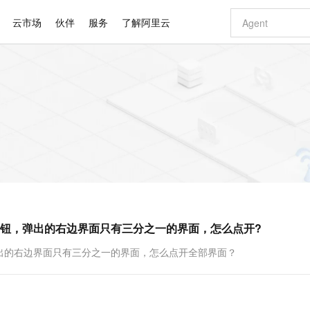
云市场
伙伴
服务
了解阿里云
AI 特惠
数据与 API
成为产品伙伴
企业增值服务
最佳实践
价格计算器
AI 场景体
基础软件
产品伙伴合
阿里云认证
市场活动
配置报价
大模型
自助选配和估算价格
步到位
智启 AI 普惠权益
产品生态集成认证中心
企业支持计划
云上春晚
域名与网站
Qwen Audio：打造专属 AI 语音助手
千问官方 MaaS 平台，为开发者和 Agent 而生，新用户赠送 1 亿 + tokens 额度
一句话生成原生
AI Coding
阿里云Maa
2026 阿里云
云服务器 E
为企业打
数据集
Windows
大模型认证
模型
NEW
NEW
格式还原
值低价云产品抢先购
至高享 1亿+免费 tokens，加速 Al 应用落地
提供智能易用的域名与建站服务
Qwen-Audio-3.0-Realtime 端到端实时语音角色扮演
输入一句话想法,
智能编程，一键
安全可靠、
产品生态伙伴
专家技术服务
云上奥运之旅
弹性计算合作
阿里云中企出
手机三要素
宝塔 Linux
全部认证
价格优势
开源旗舰模型
即刻拥有 DeepSeek-V4-Pro
阿里云 OPC 创新助力计划
千问大模型
一键部署幻兽
AI 电商营销
对象存储 O
大模型
产品生态伙伴工作台
企业增值服务台
云栖战略参考
云存储合作计
云栖大会
身份实名认证
CentOS
训练营
推动算力普惠，释放技术红利
最高返9万
真正可用的 1M 上下文,一次完成代码全链路开发
快速构建应用程序和网站，即刻迈出上云第一步
轻松解锁专属 DeepSeek-V4-Pro
至高百万元 Token 补贴，加速一人公司成长
多元化、高性能、安全可靠的大模型服务
一键购买专属
从图文生成到
云上的中国
数据库合作计
活动全景
短信
Docker
图片和
自进化智能体
5 分钟轻松部署专属 QwenPaw
Token Plan 模型订阅计划
数字证书管理服务（原SSL证书）
高效搭建 AI
AI 广告创作
无影云电脑
企业成长
NEW
HOT
信息公告
看见新力量
云网络合作计
OCR 文字识别
JAVA
越聪明
证享300元代金券
全托管，含MySQL、PostgreSQL、SQL Server、MariaDB多引擎
Qwen3.8-Max 首发尝鲜，限时加量 10 倍，夜间低至2折
实现全站HTTPS，呈现可信的WEB访问
从聊天伙伴进化为能主动干活的本地数字员工
图文、视频一
随时随地安
Kimi-K3
HappyHors
NEW
魔搭 Mode
loud
服务实践
官网公告
钮，弹出的右边界面只有三分之一的界面，怎么点开?
Kimi 最新旗舰模型，长程编程与推理利器
让文字生成流
金融模力时刻
Salesforce O
版
发票查验
全能环境
Claude Code + GStack 打造工程团队
千问办公，限时限量积分加倍
Qoder
低代码高效构
AI 建站
短信服务
型
NEW
作计划
计划
创新中心
魔搭 ModelSc
健康状态
理服务
让AI从“聊天伙伴”进化为能干活的“数字员工”
安装技能 GStack，拥有专属 AI 工程团队
你的AI工作搭子，覆盖日常办公高频场景
面向真实软件的智能体编程平台
0 代码专业建
出的右边界面只有三分之一的界面，怎么点开全部界面？
客户案例
天气预报查询
操作系统
Deepseek-v4-pro
HappyHors
态合作计划
态智能体模型
旗舰 MoE 大模型，百万上下文与顶尖推理能力
图生视频，流
同享
万小智 AI 建站低至 15元/月
Qoder CN
AI 短剧/漫剧
云原生数据库 
快递物流查询
WordPress
成为服务伙
高校合作
点，立即开启云上创新
覆盖公网/内网、递归/权威、移动APP等全场景解析服务
送.CN域名，送备案服务码
基于千问大模型等，支持代码智能生成、研发智能问答
AI助力短剧
GLM-5.2
Wan2.7-T
Ubuntu