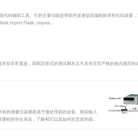
服务生态伙伴
视觉 Coding、空间感知、多模态思考等全面升级
1M上下文，专为长程任务能力而生
云工开物
企业应用
Works
Night Plan 支持 Qwen 3.8-Max
云原生大数据计算服务 MaxCompute
AI 办公
容器服务 Kub
NEW
Red Hat
30+ 款产品免费体验
Data Agent 驱动的一站式 Data+AI 开发治理平台
夜间 5 折，Qwen/Meoo/TokenPlan 客户专享
面向分析的企业级SaaS模式云数据仓库
AI智能应用
提供一站式管
科研合作
能的智能代码辅助工具。它的主要功能是帮助开发者提高编程效率和代码质量，
ERP
堂（旗舰版）
SUSE
rt Flask, reques...
智能客服
AI 应用构建
大模型原生
CRM
防护产品
2个月
自动承接线索
建站小程序
Qoder
大模型服务平台百炼-应用模版
OA 办公系统
HOT
NEW
面向真实软件
个人版上线、团队版降价；千问3.8-Max首发发尝鲜
丰富多元化的应用模版和解决方案
力提升
财税管理
模板建站
万有无界
大模型服务平台百炼-智能体
400电话
定制建站
需求却非常紧急，而BDD形式的测试脚本又不具有非常严格的格式规范和
的模型效果
灵活可视化地构建企业级 Agent
方案
广告营销
模板小程序
秒悟
人工智能平台 PAI
定制小程序
云端极速 AI 
新一代 AI 视频生成模型，深度适配广告营销等场景
AI Native 的算法工程平台，一站式完成建模、训练、推理服务部署
APP 开发
建站系统
，几乎所有的测量仪器都是基于微处理器的设备。模拟输入
课程的学生来说，了解ADC以及如何欣赏其性能至
AI 应用
10分钟微调：让0.6B模型媲美235B模
多模态数据信
，它可以基于微分（DNL）和积分非线性（INL）来
型
依托云原生高可用架构,实现Dify私有化部署
用1%尺寸在特定领域达到大模型90%以上效果