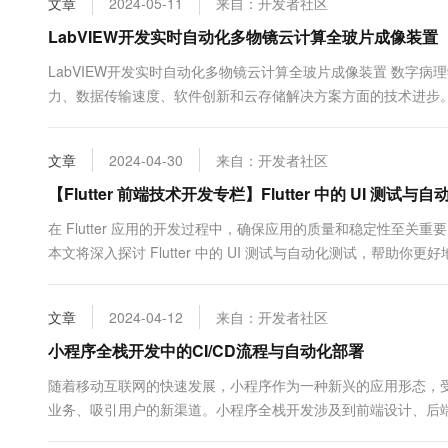
文章
2024-05-11
来自：开发者社区
10 分钟在聊天系统中增加
专有云
LabVIEW开发实时自动化多物镜云计算全玻片成像装置
LabVIEW开发实时自动化多物镜云计算全玻片成像装置 数字
力、数据传输速度、软件创新和云存储解决方案方面的技术进步
单任务，还用于远程病理学等具有挑战性的任务。此外，数字成
成像，这是一种相对现代的技术。此外，现代成像模式不再使用相机
文章
2024-04-30
来自：开发者社区
【Flutter 前端技术开发专栏】Flutter 中的 UI 测试与
在 Flutter 应用的开发过程中，确保应用的质量和稳定性至关
本文将深入探讨 Flutter 中的 UI 测试与自动化测试，帮助你
动化测试 保障质量：及时发现界面相关的问题，确保应用符合设
快速反馈问题。 增强信心：为应用的发...
文章
2024-04-12
来自：开发者社区
小程序全栈开发中的CI/CD流程与自动化部署
随着移动互联网的快速发展，小程序作为一种新兴的应用形态，
业务、吸引用户的新渠道。小程序全栈开发涉及到前端设计、后端
序全栈开发中的CI/CD流程与自动化部署，帮助开发者更好地理解和