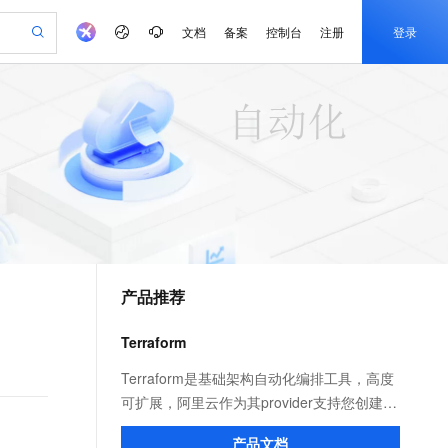
文档
备案
控制台
注册
登录
验
作计划
器
AI 活动
专业服务
服务伙伴合作计划
开发者社区
加入我们
产品动态
服务平台百炼
阿里云 OPC 创新助力计划
一站式生成采购清单，支持单品或批量购买
可编辑精美 PPT 文稿
S产品伙伴计划（繁花）
峰会
CS
造的大模型服务与应用开发平台
Agency Agents：拥有专属领域专家
AI 生产力先锋
Al MaaS 服务伙伴赋能合作
域名
博文
Careers
至高可申请百万元
Qwen3.8-Max 模型上线
 轻松生成专业的 PPT
开启高性价比 AI 编程新体验
弹性可伸缩的云计算服务
先锋实践拓展 AI 生产力的边界
多领域专家智能体,一键组建 AI 虚拟交付团队
Token 补贴，五大权
计划
海大会
伙伴信用分合作计划
商标
问答
社会招聘
益加速 OPC 成功
帕鲁游戏服务器
SS
HappyHorse 打造一站式影视创作平台
飞天发布时刻
HOT
Open Search 向量检索版支
划
备案
电子书
校园招聘
联机服务器，轻松开启游戏
视频创作，一键激活电商全链路生产力
稳定、安全、高性价比、高性能的云存储服务
所见，即是所愿
持视频检索 Pipeline 功能
可视化编排打通从文字构思到成片全链路闭环
更多支持
划
公司注册
镜像站
视频生成
语音识别与合成
 智能体与工作流应用
漫剧工坊：一站式动画创作平台
AI 实训营
应用身份服务 (IDaaS)
合作伙伴培训与认证
产品推荐
划
上云迁移
站生成，高效打造优质广告素材
全接入的云上超级电脑
通过阿里云百炼高效搭建AI应用,助力高效开发
快速生产连贯的高质量长漫剧
从基础到进阶，Agent 创客手把手教你
OpenClaw 管理能力上线
e-1.1-T2V
Qwen3-TTS-Flash
lScope
我要反馈
查询合作伙伴
畅细腻的高质量视频
离线语音合成大模型，多语言方言自适应，低延迟高稳定
n Alibaba Cloud ISV 合作
代维服务
建企业门户网站
10 分钟搭建微信、支付宝小程序
Terraform
MaxCompute MaxFrame 提
创新加速
ope
登录合作伙伴管理后台
我要建议
站，无忧落地极速上线
以可视化方式快速构建移动和 PC 门户网站
国内短信简单易用，安全可靠，秒级触达，全球覆盖200+国家和地区。
高效部署网站，快速应用到小程序
供自动弹性内存功能
e-1.1-I2V
Cosyvoice-V3-Flash
Terraform是基础架构自动化编排工具，高度
安全
畅自然，细节丰富
高表现力语音合成大模型，语音克隆听感自然
我要投诉
PolarDB
可扩展，阿里云作为其provider支持您创建并
上云场景组合购
Milvus 弹性伸缩功能新增节
伴
漫剧创作，剧本、分镜、视频高效生成
100%兼容MySQL、PostgreSQL，兼容Oracle，支持集中和分布式
覆盖90%+业务场景，专享组合折扣价
点支持范围
管理新的基础架构，让您在阿里云上轻松定
2V
VPN
Fun-ASR
产品文档