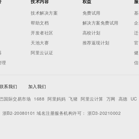
价
技术内容
权益
服
技术解决方案
免费试用
基
帮助文档
解决方案免费试用
企
开发者社区
高校计划
迁
天池大赛
推荐返现计划
官
器
阿里云认证
健
管理
信
联系我们
加入我们
巴国际交易市场
1688
阿里妈妈
飞猪
阿里云计算
万网
高德
UC
：
浙B2-20080101
域名注册服务机构许可：
浙D3-20210002