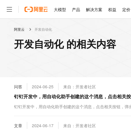
大模型
产品
解决方案
权益
定价
阿里云
开发自动化
大模型
产品
解决方案
权益
定价
云市场
伙伴
服务
了解阿里云
精选产品
精选解决方案
普惠上云
产品定价
精选商城
成为销售伙伴
售前咨询
为什么选择阿里云
千问AI平台
开发自动化 的相关内容
了解云产品的定价详情
大模型服务平台百炼
睿译宝，AI翻译排版一
普惠上云 官方力荐
分销伙伴
在线服务
网站建设
什么是云计算
大
大模型服务与应用平台
上传文档即自动完成翻译和
云服务器38元/年起，超
咨询伙伴
多端小程序
技术领先
云上成本管理
售后服务
轻量应用服务器
GLM-5.2：长任务时代
官方推荐返现计划
大模型
精选产品
精选解决方案
Salesforce 国际版订阅
稳定可靠
管理和优化成本
推荐新用户得奖励，单订单
销售伙伴合作计划
自助服务
友盟天域
安全合规
人工智能与机器学习
AI
文本生成
云数据库 RDS
Hermes Agent，打造
云工开物
无影生态合作计划
在线服务
问答
2024-06-25
来自：开发者社区
观测云
分析师报告
自主进化，持久记忆，越用
高校专属算力普惠，学生认
计算
互联网应用开发
Qwen3.8-Max
HOT
Salesforce On Alibaba C
工单服务
钉钉开发中，用自动化助手创建的这个消息，点击相关按
智能体时代全能旗舰模型
Tuya 物联网平台阿里云
研究报告与白皮书
人工智能平台 PAI
快速拥有专属 OpenClaw
大模
Consulting Partner 合
大数据
容器
免费试用
短信专区
一站式AI开发、训练和推
钉钉开发中，用自动化助手创建的这个消息，点击相关按钮，弹
蓝凌 OA
Qwen3.7-Plus
AI 大模型销售与服务生
现代化应用
存储
天池大赛
能看、能想、能动手的多模
云解析DNS
解决方案免费试用 新老
电子合同
最高领取价值200元试用
安全
文章
网络与CDN
2024-06-17
来自：开发者社区
AI 算法大赛
Qwen3-VL-Plus
畅捷通