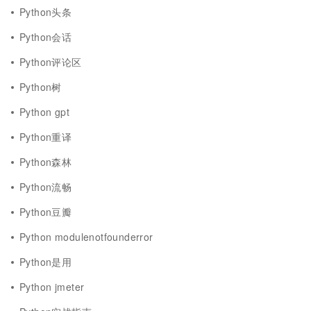
Python头条
Python会话
Python评论区
Python树
Python gpt
Python重译
Python森林
Python流畅
Python豆瓣
Python modulenotfounderror
Python是用
Python jmeter