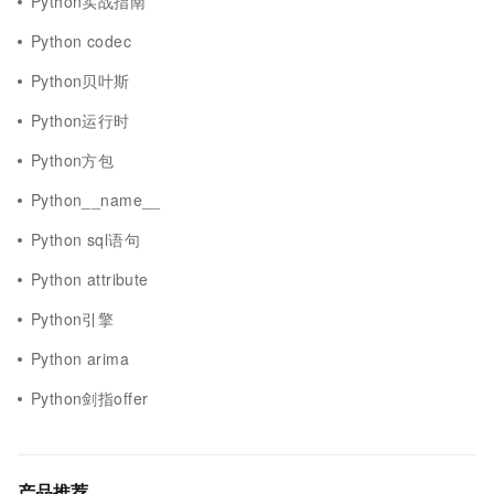
Python实战指南
Python codec
Python贝叶斯
Python运行时
Python方包
Python__name__
Python sql语句
Python attribute
Python引擎
Python arima
Python剑指offer
产品推荐