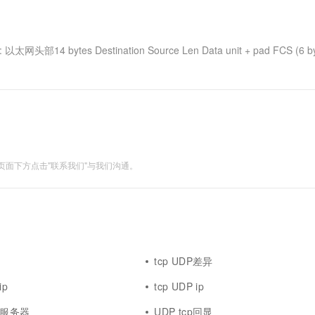
一个 AI 助手
超强辅助，Bol
即刻拥有 DeepSeek-R1 满血版
在企业官网、通讯软件中为客户提供 AI 客服
多种方案随心选，轻松解锁专属 DeepSeek
elow: 以太网头部14 bytes Destination Source Len Data unit + pad FCS (6 by
面下方点击"联系我们"与我们沟通。
tcp UDP差异
ip
tcp UDP ip
回显服务器
UDP tcp回显