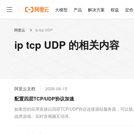
大模型
产品
解决方案
权益
定价
阿里云
ip tcp UDP
大模型
产品
解决方案
权益
定价
云市场
伙伴
服务
了解阿里云
精选产品
精选解决方案
普惠上云
产品定价
精选商城
成为销售伙伴
售前咨询
为什么选择阿里云
千问AI平台
ip tcp UDP 的相关内容
了解云产品的定价详情
大模型服务平台百炼
睿译宝，AI翻译排版一
普惠上云 官方力荐
分销伙伴
在线服务
网站建设
什么是云计算
大
大模型服务与应用平台
上传文档即自动完成翻译和
云服务器38元/年起，超
咨询伙伴
多端小程序
技术领先
云上成本管理
售后服务
轻量应用服务器
GLM-5.2：长任务时代
官方推荐返现计划
大模型
精选产品
精选解决方案
Salesforce 国际版订阅
稳定可靠
管理和优化成本
推荐新用户得奖励，单订单
销售伙伴合作计划
自助服务
友盟天域
安全合规
人工智能与机器学习
AI
文本生成
云数据库 RDS
Hermes Agent，打造
云工开物
无影生态合作计划
在线服务
阿里云文档
2026-06-15
观测云
分析师报告
自主进化，持久记忆，越用
高校专属算力普惠，学生认
计算
互联网应用开发
Qwen3.8-Max
HOT
Salesforce On Alibaba C
工单服务
配置四层TCP/UDP协议加速
智能体时代全能旗舰模型
Tuya 物联网平台阿里云
研究报告与白皮书
人工智能平台 PAI
快速拥有专属 OpenClaw
大模
Consulting Partner 合
大数据
容器
免费试用
短信专区
一站式AI开发、训练和推
如果您的应用直接以四层TCP/UDP协议连接源站服务器，可以接
蓝凌 OA
Qwen3.7-Plus
AI 大模型销售与服务生
现代化应用
战类游戏、实时音视频互动等。
存储
天池大赛
能看、能想、能动手的多模
云解析DNS
解决方案免费试用 新老
电子合同
最高领取价值200元试用
安全
网络与CDN
AI 算法大赛
Qwen3-VL-Plus
畅捷通