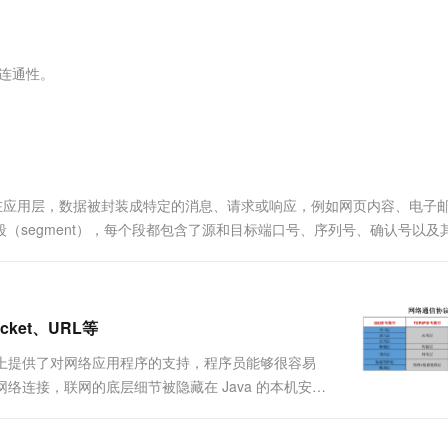
服务生态伙伴
视觉 Coding、空间感知、多模态思考等全面升级
1M上下文，专为长程任务能力而生
云工开物
企业应用
Works
Night Plan 支持 Qwen 3.8-Max
云原生大数据计算服务 MaxCompute
AI 办公
容器服务 Kub
NEW
Red Hat
30+ 款产品免费体验
Data Agent 驱动的一站式 Data+AI 开发治理平台
夜间 5 折，Qwen/Meoo/TokenPlan 客户专享
面向分析的企业级SaaS模式云数据仓库
AI智能应用
提供一站式管
科研合作
ERP
堂（旗舰版）
SUSE
的连通性。
智能客服
AI 应用构建
大模型原生
CRM
防护产品
2个月
自动承接线索
建站小程序
Qoder
大模型服务平台百炼-应用模版
OA 办公系统
HOT
NEW
面向真实软件
个人版上线、团队版降价；千问3.8-Max首发发尝鲜
丰富多元化的应用模版和解决方案
力提升
财税管理
模板建站
万有无界
大模型服务平台百炼-智能体
400电话
定制建站
Layer）：在应用层，数据被封装成特定的消息、请求或响应，例如网页内容、电子
的模型效果
灵活可视化地构建企业级 Agent
封装成段（segment），每个段都包含了源和目标端口号、序列号、确认号以及
方案
广告营销
模板小程序
多个段并按顺序传输；而对于使用U....
秒悟
人工智能平台 PAI
定制小程序
云端极速 AI 
新一代 AI 视频生成模型，深度适配广告营销等场景
AI Native 的算法工程平台，一站式完成建模、训练、推理服务部署
APP 开发
ket、URL等
建站系统
它从语言级上提供了对网络应用程序的支持，程序员能够很容易
络连接，联网的底层细节被隐藏在 Java 的本机安装
AI 应用
10分钟微调：让0.6B模型媲美235B模
多模态数据信
网络库，程序员面对的是一个统一 的网络编程环境。计算
型
依托云原生高可用架构,实现Dify私有化部署
用1%尺寸在特定领域达到大模型90%以上效果