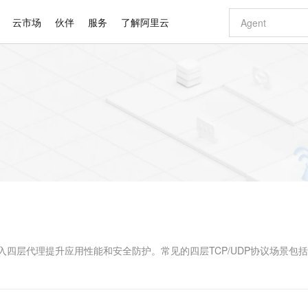
云市场
伙伴
服务
了解阿里云
AI 特惠
数据与 API
成为产品伙伴
企业增值服务
最佳实践
价格计算器
AI 场景体
基础软件
产品伙伴合
阿里云认证
市场活动
配置报价
大模型
自助选配和估算价格
步到位
智启 AI 普惠权益
产品生态集成认证中心
企业支持计划
云上春晚
域名与网站
Qwen Audio：打造专属 AI 语音助手
千问官方 MaaS 平台，为开发者和 Agent 而生，新用户赠送 1 亿 + tokens 额度
一句话生成原生
AI Coding
阿里云Maa
2026 阿里云
云服务器 E
为企业打
数据集
Windows
大模型认证
模型
NEW
NEW
格式还原
值低价云产品抢先购
至高享 1亿+免费 tokens，加速 Al 应用落地
提供智能易用的域名与建站服务
Qwen-Audio-3.0-Realtime 端到端实时语音角色扮演
输入一句话想法,
智能编程，一键
安全可靠、
产品生态伙伴
专家技术服务
云上奥运之旅
弹性计算合作
阿里云中企出
手机三要素
宝塔 Linux
全部认证
价格优势
开源旗舰模型
即刻拥有 DeepSeek-V4-Pro
阿里云 OPC 创新助力计划
千问大模型
一键部署幻兽
AI 电商营销
对象存储 O
大模型
产品生态伙伴工作台
企业增值服务台
云栖战略参考
云存储合作计
云栖大会
身份实名认证
CentOS
训练营
推动算力普惠，释放技术红利
最高返9万
真正可用的 1M 上下文,一次完成代码全链路开发
快速构建应用程序和网站，即刻迈出上云第一步
轻松解锁专属 DeepSeek-V4-Pro
至高百万元 Token 补贴，加速一人公司成长
多元化、高性能、安全可靠的大模型服务
一键购买专属
从图文生成到
云上的中国
数据库合作计
活动全景
短信
Docker
图片和
自进化智能体
5 分钟轻松部署专属 QwenPaw
Token Plan 模型订阅计划
数字证书管理服务（原SSL证书）
高效搭建 AI
AI 广告创作
无影云电脑
企业成长
NEW
HOT
信息公告
看见新力量
云网络合作计
OCR 文字识别
JAVA
越聪明
证享300元代金券
全托管，含MySQL、PostgreSQL、SQL Server、MariaDB多引擎
Qwen3.8-Max 首发尝鲜，限时加量 10 倍，夜间低至2折
实现全站HTTPS，呈现可信的WEB访问
从聊天伙伴进化为能主动干活的本地数字员工
图文、视频一
随时随地安
Kimi-K3
HappyHors
NEW
魔搭 Mode
loud
服务实践
官网公告
Kimi 最新旗舰模型，长程编程与推理利器
让文字生成流
金融模力时刻
Salesforce O
版
发票查验
全能环境
Claude Code + GStack 打造工程团队
千问办公，限时限量积分加倍
Qoder
低代码高效构
AI 建站
短信服务
型
NEW
作计划
计划
创新中心
魔搭 ModelSc
健康状态
理服务
让AI从“聊天伙伴”进化为能干活的“数字员工”
安装技能 GStack，拥有专属 AI 工程团队
你的AI工作搭子，覆盖日常办公高频场景
面向真实软件的智能体编程平台
0 代码专业建
入四层代理提升应用性能和安全防护。常见的四层TCP/UDP协议场景包
客户案例
天气预报查询
操作系统
Deepseek-v4-pro
HappyHors
态合作计划
态智能体模型
旗舰 MoE 大模型，百万上下文与顶尖推理能力
图生视频，流
同享
万小智 AI 建站低至 15元/月
Qoder CN
AI 短剧/漫剧
云原生数据库 
快递物流查询
WordPress
成为服务伙
高校合作
点，立即开启云上创新
覆盖公网/内网、递归/权威、移动APP等全场景解析服务
送.CN域名，送备案服务码
基于千问大模型等，支持代码智能生成、研发智能问答
AI助力短剧
GLM-5.2
Wan2.7-T
Ubuntu