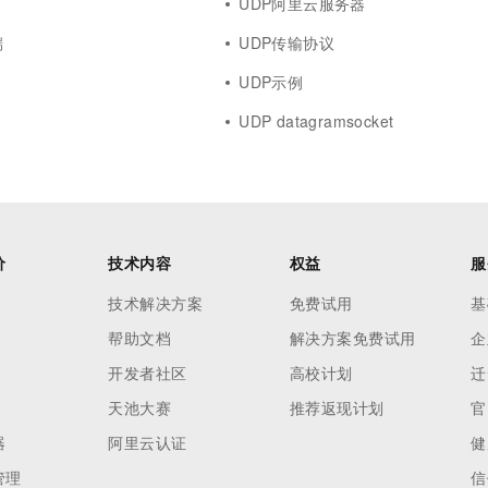
UDP阿里云服务器
端
UDP传输协议
UDP示例
UDP datagramsocket
价
技术内容
权益
服
技术解决方案
免费试用
基
帮助文档
解决方案免费试用
企
开发者社区
高校计划
迁
天池大赛
推荐返现计划
官
器
阿里云认证
健
管理
信