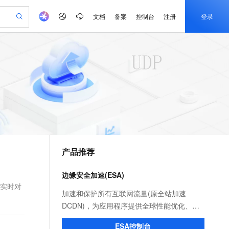
文档
备案
控制台
注册
登录
验
作计划
器
AI 活动
专业服务
服务伙伴合作计划
开发者社区
加入我们
产品动态
服务平台百炼
阿里云 OPC 创新助力计划
一站式生成采购清单，支持单品或批量购买
可编辑精美 PPT 文稿
S产品伙伴计划（繁花）
峰会
CS
造的大模型服务与应用开发平台
Agency Agents：拥有专属领域专家
AI 生产力先锋
Al MaaS 服务伙伴赋能合作
域名
博文
Careers
至高可申请百万元
Qwen3.8-Max 模型上线
 轻松生成专业的 PPT
开启高性价比 AI 编程新体验
弹性可伸缩的云计算服务
先锋实践拓展 AI 生产力的边界
多领域专家智能体,一键组建 AI 虚拟交付团队
Token 补贴，五大权
计划
海大会
伙伴信用分合作计划
商标
问答
社会招聘
益加速 OPC 成功
帕鲁游戏服务器
SS
HappyHorse 打造一站式影视创作平台
飞天发布时刻
HOT
Open Search 向量检索版支
划
备案
电子书
校园招聘
联机服务器，轻松开启游戏
视频创作，一键激活电商全链路生产力
稳定、安全、高性价比、高性能的云存储服务
所见，即是所愿
持视频检索 Pipeline 功能
可视化编排打通从文字构思到成片全链路闭环
更多支持
划
公司注册
镜像站
视频生成
语音识别与合成
 智能体与工作流应用
漫剧工坊：一站式动画创作平台
AI 实训营
应用身份服务 (IDaaS)
合作伙伴培训与认证
产品推荐
划
上云迁移
站生成，高效打造优质广告素材
全接入的云上超级电脑
通过阿里云百炼高效搭建AI应用,助力高效开发
快速生产连贯的高质量长漫剧
从基础到进阶，Agent 创客手把手教你
OpenClaw 管理能力上线
e-1.1-T2V
Qwen3-TTS-Flash
lScope
我要反馈
查询合作伙伴
畅细腻的高质量视频
离线语音合成大模型，多语言方言自适应，低延迟高稳定
n Alibaba Cloud ISV 合作
代维服务
建企业门户网站
10 分钟搭建微信、支付宝小程序
边缘安全加速(ESA)
MaxCompute MaxFrame 提
创新加速
ope
登录合作伙伴管理后台
我要建议
站，无忧落地极速上线
以可视化方式快速构建移动和 PC 门户网站
国内短信简单易用，安全可靠，秒级触达，全球覆盖200+国家和地区。
高效部署网站，快速应用到小程序
供自动弹性内存功能
括实时对
e-1.1-I2V
Cosyvoice-V3-Flash
加速和保护所有互联网流量(原全站加速
安全
畅自然，细节丰富
高表现力语音合成大模型，语音克隆听感自然
我要投诉
PolarDB
DCDN)，为应用程序提供全球性能优化、应
上云场景组合购
Milvus 弹性伸缩功能新增节
伴
漫剧创作，剧本、分镜、视频高效生成
100%兼容MySQL、PostgreSQL，兼容Oracle，支持集中和分布式
覆盖90%+业务场景，专享组合折扣价
点支持范围
用安全和就近计算能力。
2V
VPN
Fun-ASR
ESA控制台