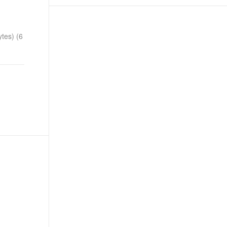
t.diy 一步搞定创意建站
构建大模型应用的安全防护体系
通过自然语言交互简化开发流程,全栈开发支持
通过阿里云安全产品对 AI 应用进行安全防护
tes) (6