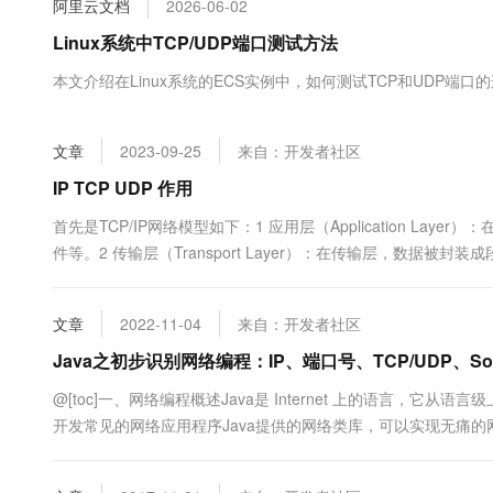
阿里云文档
2026-06-02
大数据开发治理平台 Data
AI 产品 免费试用
网络
安全
云开发大赛
Tableau 订阅
Linux系统中TCP/UDP端口测试方法
1亿+ 大模型 tokens 和 
可观测
入门学习赛
中间件
AI空中课堂在线直播课
本文介绍在Linux系统的ECS实例中，如何测试TCP和UDP端口
云防火墙
140+云产品 免费试用
大模型服务
上云与迁云
云原生的云上边界网络安全
产品新客免费试用，最长1
数据库
生态解决方案
千问AI平台-Token Plan
文章
2023-09-25
来自：开发者社区
企业出海
大模型ACA认证体验
大数据计算
助力企业全员 AI 认知与能
行业生态解决方案
IP TCP UDP 作用
政企业务
媒体服务
千问AI平台-模型体验
开发者生态解决方案
首先是TCP/IP网络模型如下：1 应用层（Application 
在线体验全尺寸、多种模态
企业服务与云通信
件等。2 传输层（Transport Layer）：在传输层，数据被
AI 开发和 AI 应用解决
可靠传输相关的控制信息。对于使用TCP协议的应用，数据被划分为
Happy 系列大模型
域名与网站
文章
2022-11-04
来自：开发者社区
终端用户计算
Java之初步识别网络编程：IP、端口号、TCP/UDP、Soc
Serverless
大模型解决方案
@[toc]一、网络编程概述Java是 Internet 上的语言，
开发常见的网络应用程序Java提供的网络类库，可以实现无痛的网
开发工具
快速部署 Dify，高效搭建 
系统里，由 JVM 进行控制。并且 Java 实现了一个跨平台的
迁移与运维管理
机网络：把分布在不同地理区域的计算机与专门的....