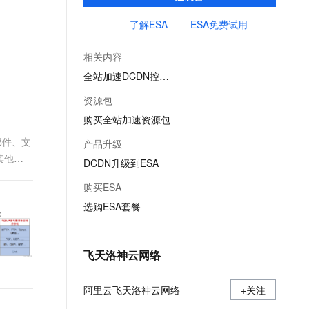
文戏情感细腻自然，动作戏激烈拳拳到肉，实现更强表演能力
支持中英文自由切换，具备更强的噪声鲁棒性
ernetes 版 ACK
云聚AI 严选权益
AI 原生数据库服务发布
SSL 证书
了解ESA
ESA免费试用
，一键激活高效办公新体验
理容器应用的 K8s 服务
精选AI产品，从模型到应用全链提效
Agent 数据网关
堡垒机
AI 用量加速计划
云原生数据库 PolarDB
相关内容
应用
防火墙
、识别商机，让客服更高效、服务更出色。
新老同享，达量后返
Agentic Database 发布
全站加速DCDN控制台
千问办公
主机安全
NEW
资源包
的智能体编程平台
一站式AI生产力平台
购买全站加速资源包
AI 应用及服务市场
伶鹊
邮件、文
产品升级
企业级人与Agent协作平台，接入和调度多个数字员工
智能客服平台，对话机器人、对话分析、智能外呼
其他与
AI 应用
DCDN升级到ESA
大模型服务平台百炼 - 全妙
大模型
购买ESA
应用创作平台
多模态内容创作工具，已接入 DeepSeek
选购ESA套餐
自然语言处理
数据标注
飞天洛神云网络
机器学习
息提取
与 AI 智能体进行实时音视频通话
阿里云飞天洛神云网络
从文本、图片、视频中提取结构化的属性信息
+关注
构建支持视频理解的 AI 音视频实时通话应用