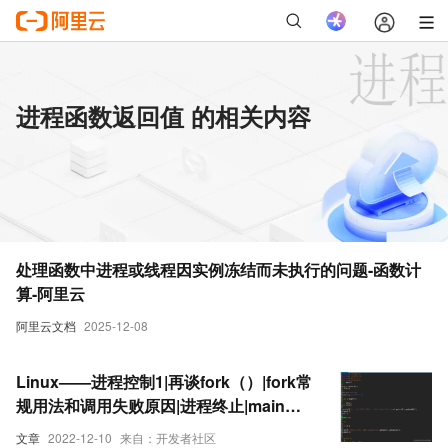
进程函数返回值 的相关内容
处理函数中进程或线程因实例冻结而未执行的问题-函数计
算-阿里云
阿里云文档
2025-12-08
Linux——进程控制1|再谈fork（）|fork常
规用法和调用失败原因|进程终止|main函
数返回值|exit和_exit|相同点|不同点 |总结 |
文章
2022-12-10
来自：开发者社区