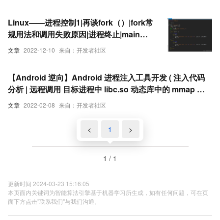
进程等待（下）
Linux——进程控制1|再谈fork（）|fork常
规用法和调用失败原因|进程终止|main函
数返回值|exit和_exit|相同点|不同点 |总结 |
文章
2022-12-10
来自：开发者社区
进程等待（上）
【Android 逆向】Android 进程注入工具开发 ( 注入代码
分析 | 远程调用 目标进程中 libc.so 动态库中的 mmap 函
数 三 | 等待远程函数执行完毕 | 寄存器获取返回值 )
文章
2022-02-08
来自：开发者社区
<
1
>
1 / 1
更新时间 2024-03-23 15:16:05
本页面内关键词为智能算法引擎基于机器学习所生成，如有任何问题，可在页
面下方点击"联系我们"与我们沟通。