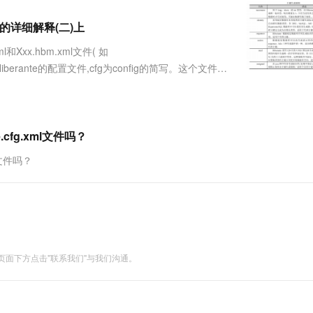
服务生态伙伴
视觉 Coding、空间感知、多模态思考等全面升级
1M上下文，专为长程任务能力而生
云工开物
企业应用
Works
Night Plan 支持 Qwen 3.8-Max
云原生大数据计算服务 MaxCompute
AI 办公
容器服务 Kub
NEW
Red Hat
ml文件的详细解释(二)上
30+ 款产品免费体验
Data Agent 驱动的一站式 Data+AI 开发治理平台
夜间 5 折，Qwen/Meoo/TokenPlan 客户专享
面向分析的企业级SaaS模式云数据仓库
AI智能应用
提供一站式管
科研合作
ERP
堂（旗舰版）
SUSE
和Xxx.hbm.xml文件( 如
智能客服
AI 应用构建
大模型原生
CRM
.xml是Hiberante的配置文件,cfg为config的简写。这个文件必
防护产品
2个月
自动承接线索
区分大小写。接下来，老蝴蝶以上一....
建站小程序
Qoder
大模型服务平台百炼-应用模版
OA 办公系统
HOT
NEW
面向真实软件
个人版上线、团队版降价；千问3.8-Max首发发尝鲜
丰富多元化的应用模版和解决方案
力提升
财税管理
模板建站
万有无界
大模型服务平台百炼-智能体
.cfg.xml文件吗？
400电话
定制建站
的模型效果
灵活可视化地构建企业级 Agent
ml文件吗？
方案
广告营销
模板小程序
秒悟
人工智能平台 PAI
定制小程序
云端极速 AI 
新一代 AI 视频生成模型，深度适配广告营销等场景
AI Native 的算法工程平台，一站式完成建模、训练、推理服务部署
APP 开发
建站系统
面下方点击"联系我们"与我们沟通。
AI 应用
10分钟微调：让0.6B模型媲美235B模
多模态数据信
型
依托云原生高可用架构,实现Dify私有化部署
用1%尺寸在特定领域达到大模型90%以上效果