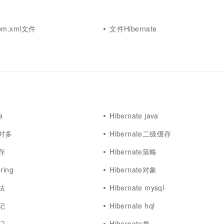
一个 AI 助手
超强辅助，Bol
即刻拥有 DeepSeek-R1 满血版
在企业官网、通讯软件中为客户提供 AI 客服
多种方案随心选，轻松解锁专属 DeepSeek
hbm.xml文件
文件Hibernate
a
Hibernate java
多对多
Hibernate二级缓存
缓存
Hibernate策略
ring
Hibernate对象
方法
Hibernate mysql
笔记
Hibernate hql
入门
Hibernate类