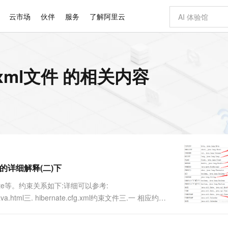
云市场
伙伴
服务
了解阿里云
AI 特惠
数据与 API
成为产品伙伴
企业增值服务
最佳实践
价格计算器
AI 场景体
基础软件
产品伙伴合
阿里云认证
市场活动
配置报价
大模型
cfg.xml文件 的相关内容
自助选配和估算价格
步到位
智启 AI 普惠权益
产品生态集成认证中心
企业支持计划
云上春晚
域名与网站
Qwen Audio：打造专属 AI 语音助手
千问官方 MaaS 平台，为开发者和 Agent 而生，新用户赠送 1 亿 + tokens 额度
一句话生成原生
AI Coding
阿里云Maa
2026 阿里云
云服务器 E
为企业打
数据集
Windows
大模型认证
模型
NEW
NEW
格式还原
值低价云产品抢先购
至高享 1亿+免费 tokens，加速 Al 应用落地
提供智能易用的域名与建站服务
Qwen-Audio-3.0-Realtime 端到端实时语音角色扮演
输入一句话想法,
智能编程，一键
安全可靠、
产品生态伙伴
专家技术服务
云上奥运之旅
弹性计算合作
阿里云中企出
手机三要素
宝塔 Linux
全部认证
价格优势
开源旗舰模型
即刻拥有 DeepSeek-V4-Pro
阿里云 OPC 创新助力计划
千问大模型
一键部署幻兽
AI 电商营销
对象存储 O
大模型
产品生态伙伴工作台
企业增值服务台
云栖战略参考
云存储合作计
云栖大会
身份实名认证
CentOS
训练营
推动算力普惠，释放技术红利
最高返9万
真正可用的 1M 上下文,一次完成代码全链路开发
快速构建应用程序和网站，即刻迈出上云第一步
轻松解锁专属 DeepSeek-V4-Pro
至高百万元 Token 补贴，加速一人公司成长
多元化、高性能、安全可靠的大模型服务
一键购买专属
从图文生成到
云上的中国
数据库合作计
活动全景
短信
Docker
图片和
自进化智能体
5 分钟轻松部署专属 QwenPaw
Token Plan 模型订阅计划
数字证书管理服务（原SSL证书）
高效搭建 AI
AI 广告创作
无影云电脑
企业成长
NEW
HOT
信息公告
看见新力量
云网络合作计
OCR 文字识别
JAVA
越聪明
证享300元代金券
全托管，含MySQL、PostgreSQL、SQL Server、MariaDB多引擎
Qwen3.8-Max 首发尝鲜，限时加量 10 倍，夜间低至2折
实现全站HTTPS，呈现可信的WEB访问
从聊天伙伴进化为能主动干活的本地数字员工
图文、视频一
随时随地安
Kimi-K3
HappyHors
NEW
魔搭 Mode
loud
服务实践
官网公告
ml文件的详细解释(二)下
Kimi 最新旗舰模型，长程编程与推理利器
让文字生成流
金融模力时刻
Salesforce O
版
发票查验
全能环境
Claude Code + GStack 打造工程团队
千问办公，限时限量积分加倍
Qoder
低代码高效构
AI 建站
短信服务
型
NEW
作计划
计划
创新中心
魔搭 ModelSc
健康状态
理服务
让AI从“聊天伙伴”进化为能干活的“数字员工”
安装技能 GStack，拥有专属 AI 工程团队
你的AI工作搭子，覆盖日常办公高频场景
面向真实软件的智能体编程平台
0 代码专业建
ng,date等。约束关系如下:详细可以参考:
客户案例
天气预报查询
操作系统
Deepseek-v4-pro
HappyHors
态合作计划
ype-java.html三. hibernate.cfg.xml约束文件三.一 相应约束
态智能体模型
旗舰 MoE 大模型，百万上下文与顶尖推理能力
图生视频，流
同享
万小智 AI 建站低至 15元/月
Qoder CN
AI 短剧/漫剧
云原生数据库 
快递物流查询
WordPress
成为服务伙
高校合作
点，立即开启云上创新
覆盖公网/内网、递归/权威、移动APP等全场景解析服务
送.CN域名，送备案服务码
基于千问大模型等，支持代码智能生成、研发智能问答
AI助力短剧
GLM-5.2
Wan2.7-T
Ubuntu