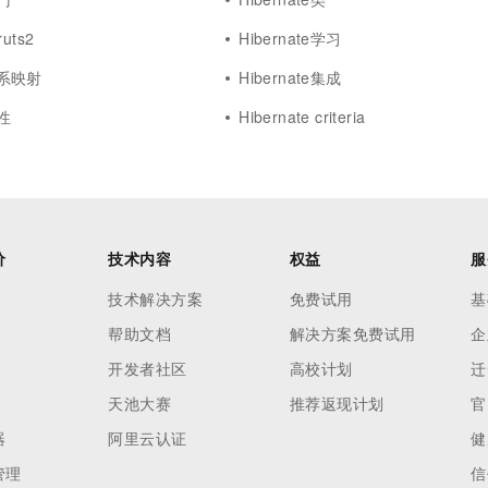
ruts2
Hibernate学习
e关系映射
Hibernate集成
属性
Hibernate criteria
价
技术内容
权益
服
技术解决方案
免费试用
基
帮助文档
解决方案免费试用
企
开发者社区
高校计划
迁
天池大赛
推荐返现计划
官
器
阿里云认证
健
管理
信