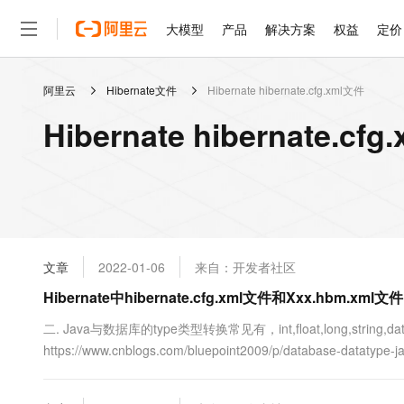
大模型
产品
解决方案
权益
定价
阿里云
Hibernate文件
Hibernate hibernate.cfg.xml文件
大模型
产品
解决方案
权益
定价
云市场
伙伴
服务
了解阿里云
精选产品
精选解决方案
普惠上云
产品定价
精选商城
成为销售伙伴
售前咨询
为什么选择阿里云
千问AI平台
Hibernate hibernate.
了解云产品的定价详情
大模型服务平台百炼
睿译宝，AI翻译排版一
普惠上云 官方力荐
分销伙伴
在线服务
网站建设
什么是云计算
大
大模型服务与应用平台
上传文档即自动完成翻译和
云服务器38元/年起，超
咨询伙伴
多端小程序
技术领先
云上成本管理
售后服务
轻量应用服务器
GLM-5.2：长任务时代
官方推荐返现计划
大模型
精选产品
精选解决方案
Salesforce 国际版订阅
稳定可靠
管理和优化成本
推荐新用户得奖励，单订单
销售伙伴合作计划
自助服务
友盟天域
安全合规
人工智能与机器学习
AI
文本生成
云数据库 RDS
Hermes Agent，打造
云工开物
无影生态合作计划
在线服务
文章
2022-01-06
来自：开发者社区
观测云
分析师报告
自主进化，持久记忆，越用
高校专属算力普惠，学生认
计算
互联网应用开发
Qwen3.8-Max
HOT
Salesforce On Alibaba C
工单服务
Hibernate中hibernate.cfg.xml文件和Xxx.hbm.x
智能体时代全能旗舰模型
Tuya 物联网平台阿里云
研究报告与白皮书
人工智能平台 PAI
快速拥有专属 OpenClaw
大模
Consulting Partner 合
大数据
容器
免费试用
短信专区
一站式AI开发、训练和推
二. Java与数据库的type类型转换常见有，int,float,long,stri
蓝凌 OA
Qwen3.7-Plus
AI 大模型销售与服务生
现代化应用
https://www.cnblogs.com/bluepoint2009/p/database-datat
存储
天池大赛
能看、能想、能动手的多模
云解析DNS
解决方案免费试用 新老
电子合同
<!DOCTYPE hibernate-configurat....
最高领取价值200元试用
安全
网络与CDN
AI 算法大赛
Qwen3-VL-Plus
畅捷通