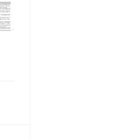
文戏情感细腻自然，动作戏激烈拳拳到肉，实现更强表演能力
支持中英文自由切换，具备更强的噪声鲁棒性
ernetes 版 ACK
云聚AI 严选权益
AI 原生数据库服务发布
SSL 证书
，一键激活高效办公新体验
理容器应用的 K8s 服务
精选AI产品，从模型到应用全链提效
Agent 数据网关
堡垒机
AI 用量加速计划
云原生数据库 PolarDB
应用
防火墙
、识别商机，让客服更高效、服务更出色。
新老同享，达量后返
Agentic Database 发布
千问办公
主机安全
NEW
的智能体编程平台
一站式AI生产力平台
AI 应用及服务市场
伶鹊
企业级人与Agent协作平台，接入和调度多个数字员工
智能客服平台，对话机器人、对话分析、智能外呼
AI 应用
大模型服务平台百炼 - 全妙
大模型
应用创作平台
多模态内容创作工具，已接入 DeepSeek
自然语言处理
数据标注
机器学习
息提取
与 AI 智能体进行实时音视频通话
从文本、图片、视频中提取结构化的属性信息
构建支持视频理解的 AI 音视频实时通话应用