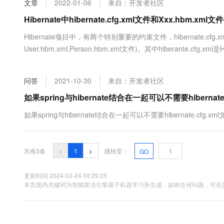
文章
2022-01-06
来自：开发者社区
大数据开发治理平台 Data
AI 产品 免费试用
网络
安全
云开发大赛
Tableau 订阅
Hibernate中hibernate.cfg.xml文件和Xxx.hbm.x
1亿+ 大模型 tokens 和 
可观测
入门学习赛
中间件
AI空中课堂在线直播课
Hibernate项目中，有两个特别重要的约束文件，hibernate.cfg.xml
云防火墙
140+云产品 免费试用
大模型服务
User.hbm.xml,Person.hbm.xml文件)。其中hiberante.cfg
上云与迁云
云原生的云上边界网络安全
产品新客免费试用，最长1
数据库
须要放在src目录下面。名称必须是hibernate.cfg.xml, 注意
生态解决方案
千问AI平台-Token Plan
企业出海
大模型ACA认证体验
大数据计算
问答
2021-10-30
来自：开发者社区
助力企业全员 AI 认知与能
行业生态解决方案
政企业务
媒体服务
千问AI平台-模型体验
如果spring与hibernate结合在一起可以不需要hibernate
开发者生态解决方案
在线体验全尺寸、多种模态
企业服务与云通信
如果spring与hibernate结合在一起可以不需要hibernate.cfg.x
AI 开发和 AI 应用解决
Happy 系列大模型
域名与网站
共有3条
<
1
>
跳转至：
GO
终端用户计算
Serverless
更新时间 2024-03-24 09:29:25
大模型解决方案
本页面内关键词为智能算法引擎基于机器学习所生成，如有任何问题，可在页
开发工具
快速部署 Dify，高效搭建 
迁移与运维管理