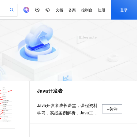
文档
备案
控制台
注册
登录
验
作计划
器
AI 活动
专业服务
服务伙伴合作计划
开发者社区
加入我们
产品动态
服务平台百炼
阿里云 OPC 创新助力计划
一站式生成采购清单，支持单品或批量购买
可编辑精美 PPT 文稿
S产品伙伴计划（繁花）
峰会
CS
造的大模型服务与应用开发平台
Agency Agents：拥有专属领域专家
AI 生产力先锋
Al MaaS 服务伙伴赋能合作
域名
博文
Careers
至高可申请百万元
Qwen3.8-Max 模型上线
 轻松生成专业的 PPT
开启高性价比 AI 编程新体验
弹性可伸缩的云计算服务
先锋实践拓展 AI 生产力的边界
多领域专家智能体,一键组建 AI 虚拟交付团队
Token 补贴，五大权
计划
海大会
伙伴信用分合作计划
商标
问答
社会招聘
益加速 OPC 成功
帕鲁游戏服务器
SS
HappyHorse 打造一站式影视创作平台
飞天发布时刻
HOT
Open Search 向量检索版支
划
备案
电子书
校园招聘
联机服务器，轻松开启游戏
视频创作，一键激活电商全链路生产力
稳定、安全、高性价比、高性能的云存储服务
所见，即是所愿
持视频检索 Pipeline 功能
可视化编排打通从文字构思到成片全链路闭环
更多支持
划
公司注册
镜像站
视频生成
语音识别与合成
 智能体与工作流应用
漫剧工坊：一站式动画创作平台
AI 实训营
应用身份服务 (IDaaS)
合作伙伴培训与认证
Java开发者
划
上云迁移
站生成，高效打造优质广告素材
全接入的云上超级电脑
通过阿里云百炼高效搭建AI应用,助力高效开发
快速生产连贯的高质量长漫剧
从基础到进阶，Agent 创客手把手教你
OpenClaw 管理能力上线
e-1.1-T2V
Qwen3-TTS-Flash
lScope
我要反馈
查询合作伙伴
畅细腻的高质量视频
离线语音合成大模型，多语言方言自适应，低延迟高稳定
n Alibaba Cloud ISV 合作
代维服务
建企业门户网站
10 分钟搭建微信、支付宝小程序
MaxCompute MaxFrame 提
Java开发者成长课堂，课程资料
+关注
创新加速
ope
登录合作伙伴管理后台
我要建议
站，无忧落地极速上线
以可视化方式快速构建移动和 PC 门户网站
国内短信简单易用，安全可靠，秒级触达，全球覆盖200+国家和地区。
高效部署网站，快速应用到小程序
供自动弹性内存功能
学习，实战案例解析，Java工程
e-1.1-I2V
Cosyvoice-V3-Flash
安全
师必备词汇等你来~
畅自然，细节丰富
高表现力语音合成大模型，语音克隆听感自然
我要投诉
PolarDB
上云场景组合购
Milvus 弹性伸缩功能新增节
伴
漫剧创作，剧本、分镜、视频高效生成
100%兼容MySQL、PostgreSQL，兼容Oracle，支持集中和分布式
覆盖90%+业务场景，专享组合折扣价
点支持范围
2V
VPN
Fun-ASR