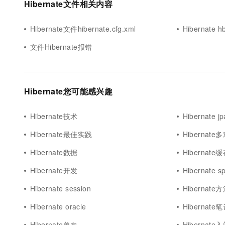
Hibernate文件相关内容
10 分钟在聊天系统中增加
专有云
Hibernate文件hibernate.cfg.xml
Hibernate 
文件Hibernate报错
Hibernate您可能感兴趣
Hibernate技术
Hibernate jp
Hibernate最佳实践
Hibernate
Hibernate数据
Hibernate
Hibernate开发
Hibernate sp
Hibernate session
Hibernate
Hibernate oracle
Hibernate
Hibernate单向
Hibernate