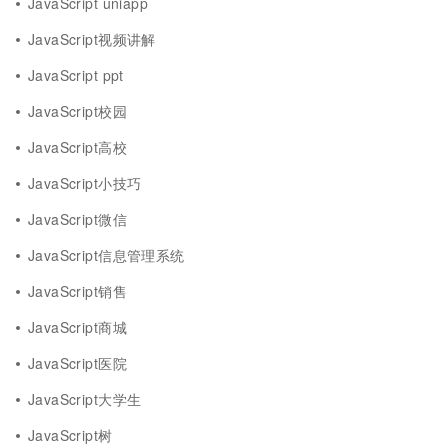
JavaScript uniapp
JavaScript视频讲解
JavaScript ppt
JavaScript校园
JavaScript高校
JavaScript小技巧
JavaScript微信
JavaScript信息管理系统
JavaScript销售
JavaScript商城
JavaScript医院
JavaScript大学生
JavaScript树