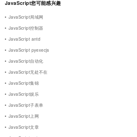
JavaScript您可能感兴趣
JavaScript局域网
JavaScript控制器
JavaScript antd
JavaScript pyexecjs
JavaScript自动化
JavaScript无处不在
JavaScript集锦
JavaScript娱乐
JavaScript子表单
JavaScript上网
JavaScript文章