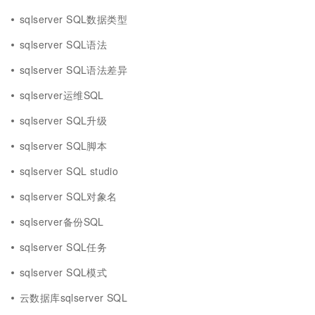
sqlserver SQL数据类型
sqlserver SQL语法
sqlserver SQL语法差异
sqlserver运维SQL
sqlserver SQL升级
sqlserver SQL脚本
sqlserver SQL studio
sqlserver SQL对象名
sqlserver备份SQL
sqlserver SQL任务
sqlserver SQL模式
云数据库sqlserver SQL