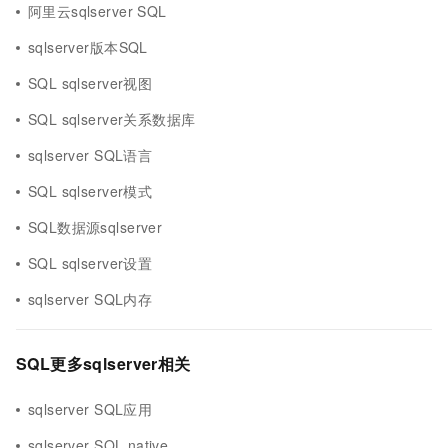
阿里云sqlserver SQL
sqlserver版本SQL
SQL sqlserver视图
SQL sqlserver关系数据库
sqlserver SQL语言
SQL sqlserver模式
SQL数据源sqlserver
SQL sqlserver设置
sqlserver SQL内存
SQL更多sqlserver相关
sqlserver SQL应用
sqlserver SQL native