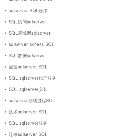
sqlserver SQL迁移
SQL访问sqlserver
SQL局域网sqlserver
sqlserver access SQL
SQL数据sqlserver
配置sqlserver SQL
SQL sqlserver代理服务
SQL sqlserver安装
sqlserver存储过程SQL
技术sqlserver SQL
SQL sqlserver服务
迁移sqlserver SQL