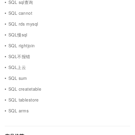
SQL sql查询
SQL cannot
SQL rds mysql
SQL慢sql
SQL rightjoin
SQL不报错
SQL上云
SQL sum
SQL createtable
SQL tablestore
SQL arms