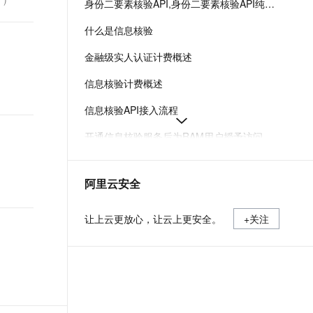
身份二要素核验API,身份二要素核验API纯服务端（API）接入
t.diy 一步搞定创意建站
构建大模型应用的安全防护体系
通过自然语言交互简化开发流程,全栈开发支持
通过阿里云安全产品对 AI 应用进行安全防护
什么是信息核验
金融级实人认证计费概述
信息核验计费概述
信息核验API接入流程
开通信息核验服务后为RAM用户授予访问权限-实人认证-阿里云
金融级实人认证方案PC&H5网页接入场景服务端SDK集成
阿里云安全
金融级实人认证H5网页集成流程
如何开通金融级实人认证服务
让上云更放心，让云上更安全。
+关注