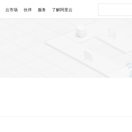
云市场
伙伴
服务
了解阿里云
AI 特惠
数据与 API
成为产品伙伴
企业增值服务
最佳实践
价格计算器
AI 场景体
基础软件
产品伙伴合
阿里云认证
市场活动
配置报价
大模型
自助选配和估算价格
步到位
智启 AI 普惠权益
产品生态集成认证中心
企业支持计划
云上春晚
域名与网站
Qwen Audio：打造专属 AI 语音助手
千问官方 MaaS 平台，为开发者和 Agent 而生，新用户赠送 1 亿 + tokens 额度
一句话生成原生
AI Coding
阿里云Maa
2026 阿里云
云服务器 E
为企业打
数据集
Windows
大模型认证
模型
NEW
NEW
格式还原
值低价云产品抢先购
至高享 1亿+免费 tokens，加速 Al 应用落地
提供智能易用的域名与建站服务
Qwen-Audio-3.0-Realtime 端到端实时语音角色扮演
输入一句话想法,
智能编程，一键
安全可靠、
产品生态伙伴
专家技术服务
云上奥运之旅
弹性计算合作
阿里云中企出
手机三要素
宝塔 Linux
全部认证
价格优势
开源旗舰模型
即刻拥有 DeepSeek-V4-Pro
阿里云 OPC 创新助力计划
千问大模型
一键部署幻兽
AI 电商营销
对象存储 O
大模型
产品生态伙伴工作台
企业增值服务台
云栖战略参考
云存储合作计
云栖大会
身份实名认证
CentOS
训练营
推动算力普惠，释放技术红利
最高返9万
真正可用的 1M 上下文,一次完成代码全链路开发
快速构建应用程序和网站，即刻迈出上云第一步
轻松解锁专属 DeepSeek-V4-Pro
至高百万元 Token 补贴，加速一人公司成长
多元化、高性能、安全可靠的大模型服务
一键购买专属
从图文生成到
云上的中国
数据库合作计
活动全景
短信
Docker
图片和
自进化智能体
5 分钟轻松部署专属 QwenPaw
Token Plan 模型订阅计划
数字证书管理服务（原SSL证书）
高效搭建 AI
AI 广告创作
无影云电脑
企业成长
NEW
HOT
信息公告
看见新力量
云网络合作计
OCR 文字识别
JAVA
越聪明
证享300元代金券
全托管，含MySQL、PostgreSQL、SQL Server、MariaDB多引擎
Qwen3.8-Max 首发尝鲜，限时加量 10 倍，夜间低至2折
实现全站 HTTPS，呈现可信的 Web 访问
从聊天伙伴进化为能主动干活的本地数字员工
图文、视频一
随时随地安
Kimi-K3
HappyHors
NEW
魔搭 Mode
loud
服务实践
官网公告
Kimi 最新旗舰模型，长程编程与推理利器
让文字生成流
金融模力时刻
Salesforce O
版
发票查验
全能环境
Claude Code + GStack 打造工程团队
千问办公，限时限量积分加倍
Qoder
低代码高效构
AI 建站
短信服务
型
NEW
作计划
计划
创新中心
魔搭 ModelSc
健康状态
理服务
让AI从“聊天伙伴”进化为能干活的“数字员工”
安装技能 GStack，拥有专属 AI 工程团队
你的AI工作搭子，覆盖日常办公高频场景
面向真实软件的智能体编程平台
0 代码专业建
客户案例
天气预报查询
操作系统
Deepseek-v4-pro
HappyHors
态合作计划
态智能体模型
旗舰 MoE 大模型，百万上下文与顶尖推理能力
图生视频，流
同享
万小智 AI 建站低至 15元/月
Qoder CN
AI 短剧/漫剧
云原生数据库 
快递物流查询
WordPress
成为服务伙
高校合作
点，立即开启云上创新
覆盖公网/内网、递归/权威、移动APP等全场景解析服务
送.CN域名，送备案服务码
基于千问大模型等，支持代码智能生成、研发智能问答
AI助力短剧
GLM-5.2
Wan2.7-T
Ubuntu