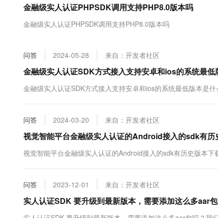
金融级实人认证PHPSDK调用支持PHP8.0版本吗
大数据开发治理平台 Data
AI 产品 免费试用
网络
安全
云开发大赛
Tableau 订阅
1亿+ 大模型 tokens 和 
金融级实人认证PHPSDK调用支持PHP8.0版本吗
可观测
入门学习赛
中间件
AI空中课堂在线直播课
云防火墙
140+云产品 免费试用
大模型服务
上云与迁云
云原生的云上边界网络安全
产品新客免费试用，最长1
数据库
问答
2024-05-28
来自：开发者社区
生态解决方案
千问AI平台-Token Plan
企业出海
大模型ACA认证体验
金融级实人认证SDK方式接入支持安卓和ios的系统最低
大数据计算
助力企业全员 AI 认知与能
行业生态解决方案
政企业务
金融级实人认证SDK方式接入支持安卓和ios的系统最低版本是什
媒体服务
千问AI平台-模型体验
开发者生态解决方案
在线体验全尺寸、多种模态
企业服务与云通信
AI 开发和 AI 应用解决
问答
2024-03-20
来自：开发者社区
Happy 系列大模型
域名与网站
视觉智能平台金融级实人认证的Android接入的sdk有
终端用户计算
视觉智能平台金融级实人认证的Android接入的sdk有历史版本
Serverless
大模型解决方案
问答
2023-12-01
来自：开发者社区
开发工具
快速部署 Dify，高效搭建 
实人认证SDK 要升级到最新版本，需要添加这么多aar
迁移与运维管理
实人认证SDK 要升级到最新版本，需要添加这么多aar包吗？我们现在的版本是implemen