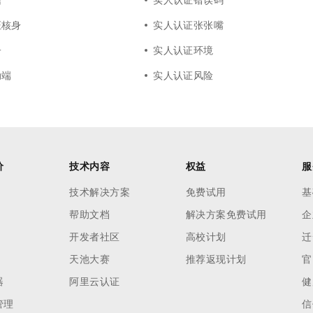
证核身
实人认证张张嘴
子
实人认证环境
动端
实人认证风险
价
技术内容
权益
服
技术解决方案
免费试用
基
帮助文档
解决方案免费试用
企
开发者社区
高校计划
迁
天池大赛
推荐返现计划
官
器
阿里云认证
健
管理
信