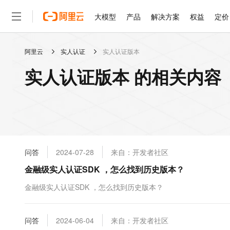
大模型
产品
解决方案
权益
定价
阿里云
实人认证
实人认证版本
大模型
产品
解决方案
权益
定价
云市场
伙伴
服务
了解阿里云
精选产品
精选解决方案
普惠上云
产品定价
精选商城
成为销售伙伴
售前咨询
为什么选择阿里云
千问AI平台
实人认证版本 的相关内容
了解云产品的定价详情
大模型服务平台百炼
睿译宝，AI翻译排版一
普惠上云 官方力荐
分销伙伴
在线服务
网站建设
什么是云计算
大
大模型服务与应用平台
上传文档即自动完成翻译和
云服务器38元/年起，超
咨询伙伴
多端小程序
技术领先
云上成本管理
售后服务
轻量应用服务器
GLM-5.2：长任务时代
官方推荐返现计划
大模型
精选产品
精选解决方案
Salesforce 国际版订阅
稳定可靠
管理和优化成本
推荐新用户得奖励，单订单
销售伙伴合作计划
自助服务
友盟天域
安全合规
人工智能与机器学习
AI
文本生成
云数据库 RDS
Hermes Agent，打造
云工开物
无影生态合作计划
在线服务
问答
2024-07-28
来自：开发者社区
观测云
分析师报告
自主进化，持久记忆，越用
高校专属算力普惠，学生认
计算
互联网应用开发
Qwen3.8-Max
HOT
Salesforce On Alibaba C
工单服务
金融级实人认证SDK ，怎么找到历史版本？
智能体时代全能旗舰模型
Tuya 物联网平台阿里云
研究报告与白皮书
人工智能平台 PAI
快速拥有专属 OpenClaw
大模
Consulting Partner 合
大数据
容器
免费试用
短信专区
一站式AI开发、训练和推
金融级实人认证SDK ，怎么找到历史版本？
蓝凌 OA
Qwen3.7-Plus
AI 大模型销售与服务生
现代化应用
存储
天池大赛
能看、能想、能动手的多模
云解析DNS
解决方案免费试用 新老
电子合同
最高领取价值200元试用
安全
问答
网络与CDN
2024-06-04
来自：开发者社区
AI 算法大赛
Qwen3-VL-Plus
畅捷通