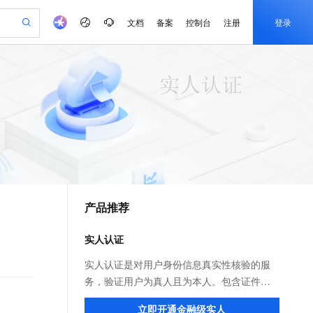
文档
备案
控制台
注册
登录
验
作计划
器
AI 活动
专业服务
服务伙伴合作计划
开发者社区
加入我们
产品动态
服务平台百炼
阿里云 OPC 创新助力计划
一站式生成采购清单，支持单品或批量购买
可编辑精美 PPT 文稿
S产品伙伴计划（繁花）
峰会
CS
造的大模型服务与应用开发平台
Agency Agents：拥有专属领域专家
AI 生产力先锋
Al MaaS 服务伙伴赋能合作
域名
博文
Careers
PolarDB Agentic Database
至高可申请百万元
 轻松生成专业的 PPT
开启高性价比 AI 编程新体验
弹性可伸缩的云计算服务
先锋实践拓展 AI 生产力的边界
发布
多领域专家智能体,一键组建 AI 虚拟交付团队
Token 补贴，五大权
计划
海大会
伙伴信用分合作计划
商标
问答
社会招聘
益加速 OPC 成功
帕鲁游戏服务器
SS
HappyHorse 打造一站式影视创作平台
飞天发布时刻
HOT
秒悟 Meoo CLI 支持一键部
划
备案
电子书
校园招聘
联机服务器，轻松开启游戏
视频创作，一键激活电商全链路生产力
稳定、安全、高性价比、高性能的云存储服务
所见，即是所愿
署项目至阿里云账号
可视化编排打通从文字构思到成片全链路闭环
更多支持
划
公司注册
镜像站
视频生成
语音识别与合成
 智能体与工作流应用
漫剧工坊：一站式动画创作平台
AI 实训营
Flink OSS 支持
合作伙伴培训与认证
产品推荐
划
上云迁移
站生成，高效打造优质广告素材
全接入的云上超级电脑
通过阿里云百炼高效搭建AI应用,助力高效开发
快速生产连贯的高质量长漫剧
从基础到进阶，Agent 创客手把手教你
AssumeRole 角色自定义
e-1.1-T2V
Qwen3-TTS-Flash
lScope
我要反馈
查询合作伙伴
畅细腻的高质量视频
离线语音合成大模型，多语言方言自适应，低延迟高稳定
n Alibaba Cloud ISV 合作
代维服务
建企业门户网站
10 分钟搭建微信、支付宝小程序
实人认证
百炼 Qwen3.7-Flash 系列模
创新加速
ope
登录合作伙伴管理后台
我要建议
站，无忧落地极速上线
以可视化方式快速构建移动和 PC 门户网站
国内短信简单易用，安全可靠，秒级触达，全球覆盖200+国家和地区。
高效部署网站，快速应用到小程序
型发布
e-1.1-I2V
Cosyvoice-V3-Flash
实人认证是对用户身份信息真实性核验的服
安全
畅自然，细节丰富
高表现力语音合成大模型，语音克隆听感自然
我要投诉
PolarDB
务，验证用户为真人且为本人。包含证件
上云场景组合购
伴
Qoder CN V1.7.0 发布
漫剧创作，剧本、分镜、视频高效生成
100%兼容MySQL、PostgreSQL，兼容Oracle，支持集中和分布式
覆盖90%+业务场景，专享组合折扣价
OCR 识别、活体检测、人脸对比等能力，广
2V
VPN
Fun-ASR
立即开通金融级实人