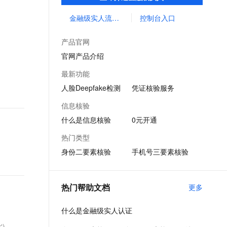
泛应用于金融、互联网娱乐、网约车出行等
文戏情感细腻自然，动作戏激烈拳拳到肉，实现更强表演能力
支持中英文自由切换，具备更强的噪声鲁棒性
ernetes 版 ACK
云聚AI 严选权益
云安全中心 AI BAS 智能自动
SSL 证书
行业。
金融级实人流量包购买
控制台入口
，一键激活高效办公新体验
理容器应用的 K8s 服务
精选AI产品，从模型到应用全链提效
化模拟渗透攻击产品发布
堡垒机
AI 用量加速计划
DataWorks ChatBI 会话支持
产品官网
应用
防火墙
、识别商机，让客服更高效、服务更出色。
新老同享，达量后返
上传临时文件分析
官网产品介绍
千问办公
主机安全
NEW
最新功能
的智能体编程平台
一站式AI生产力平台
人脸Deepfake检测
凭证核验服务
AI 应用及服务市场
伶鹊
信息核验
企业级人与Agent协作平台，接入和调度多个数字员工
智能客服平台，对话机器人、对话分析、智能外呼
AI 应用
什么是信息核验
0元开通
大模型服务平台百炼 - 全妙
大模型
热门类型
应用创作平台
多模态内容创作工具，已接入 DeepSeek
身份二要素核验
手机号三要素核验
自然语言处理
数据标注
热门帮助文档
更多
机器学习
息提取
与 AI 智能体进行实时音视频通话
什么是金融级实人认证
从文本、图片、视频中提取结构化的属性信息
构建支持视频理解的 AI 音视频实时通话应用
')