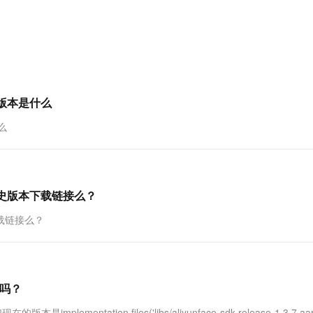
服务生态伙伴
视觉 Coding、空间感知、多模态思考等全面升级
1M上下文，专为长程任务能力而生
云工开物
企业应用
Works
Night Plan 支持 Qwen 3.8-Max
云原生大数据计算服务 MaxCompute
AI 办公
容器服务 Kub
NEW
Red Hat
30+ 款产品免费体验
Data Agent 驱动的一站式 Data+AI 开发治理平台
夜间 5 折，Qwen/Meoo/TokenPlan 客户专享
面向分析的企业级SaaS模式云数据仓库
AI智能应用
提供一站式管
科研合作
ERP
堂（旗舰版）
SUSE
智能客服
AI 应用构建
大模型原生
CRM
防护产品
2个月
自动承接线索
建站小程序
Qoder
大模型服务平台百炼-应用模版
OA 办公系统
HOT
NEW
版本是什么
面向真实软件
个人版上线、团队版降价；千问3.8-Max首发发尝鲜
丰富多元化的应用模版和解决方案
力提升
财税管理
模板建站
么
万有无界
大模型服务平台百炼-智能体
400电话
定制建站
的模型效果
灵活可视化地构建企业级 Agent
方案
广告营销
模板小程序
秒悟
人工智能平台 PAI
定制小程序
云端极速 AI 
新一代 AI 视频生成模型，深度适配广告营销等场景
AI Native 的算法工程平台，一站式完成建模、训练、推理服务部署
历史版本下载链接么？
APP 开发
下载链接么？
建站系统
AI 应用
10分钟微调：让0.6B模型媲美235B模
多模态数据信
包吗？
型
依托云原生高可用架构,实现Dify私有化部署
用1%尺寸在特定领域达到大模型90%以上效果
tation files('libs/aliyunface-sdk-release-1.3.7.aar