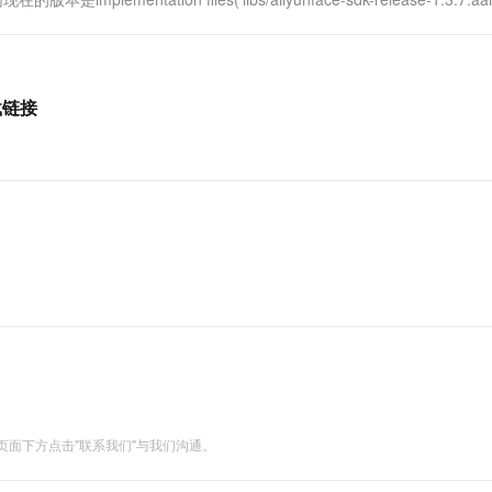
一个 AI 助手
超强辅助，Bol
即刻拥有 DeepSeek-R1 满血版
在企业官网、通讯软件中为客户提供 AI 客服
多种方案随心选，轻松解锁专属 DeepSeek
载链接
面下方点击"联系我们"与我们沟通。