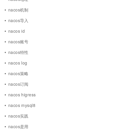
nacos机制
nacos导入
nacos id
nacos账号
nacos特性
nacos log
nacos策略
nacos订阅
nacos higress
nacos mysql8
nacos实践
nacos是用