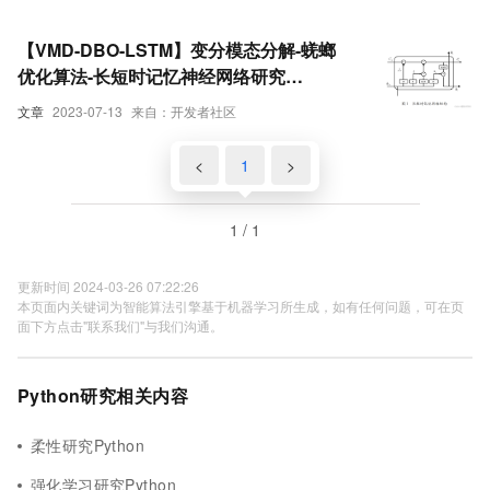
【VMD-DBO-LSTM】变分模态分解-蜣螂
优化算法-长短时记忆神经网络研究
（Python代码实现）
文章
2023-07-13
来自：开发者社区
<
1
>
1 / 1
更新时间 2024-03-26 07:22:26
本页面内关键词为智能算法引擎基于机器学习所生成，如有任何问题，可在页
面下方点击"联系我们"与我们沟通。
Python研究相关内容
柔性研究Python
强化学习研究Python