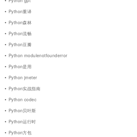
Python gpt
Python重译
Python森林
Python流畅
Python豆瓣
Python modulenotfounderror
Python是用
Python jmeter
Python实战指南
Python codec
Python贝叶斯
Python运行时
Python方包