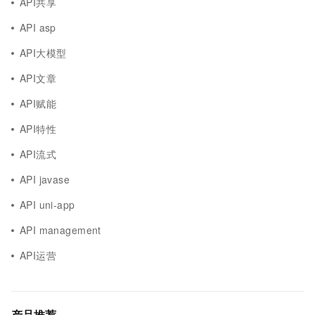
API共享
API asp
API大模型
API文章
API赋能
API特性
API流式
API javase
API uni-app
API management
API运营
产品推荐