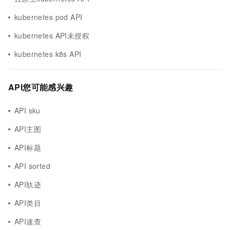
kubernetes pod API
kubernetes API未授权
kubernetes k8s API
API您可能感兴趣
API sku
API主图
API标题
API sorted
API轨迹
API类目
API速查