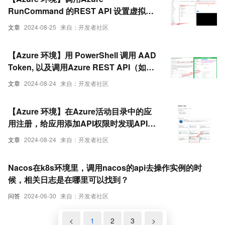
RunCommand 的REST API 设置虚拟机
的环境变量(SetEnvironmentVariable)
文章
2024-08-25
来自：开发者社区
【Azure 环境】用 PowerShell 调用 AAD
Token, 以及调用Azure REST API（如资
源组列表）
文章
2024-08-24
来自：开发者社区
【Azure 环境】在Azure活动目录中的应
用注册，给应用添加API权限时发现API权
限配置缺失
文章
2024-08-24
来自：开发者社区
Nacos在k8s环境里，调用nacos的api去操作实例的时
候，相关日志是在哪里可以找到？
问答
2024-06-30
来自：开发者社区
<
1
2
3
>