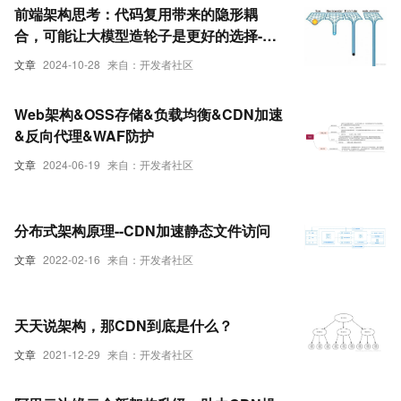
前端架构思考：代码复用带来的隐形耦
合，可能让大模型造轮子是更好的选择-从
CDN 依赖包被删导致个站打不开到数年前
文章
2024-10-28
来自：开发者社区
因11 行代码导致上千项目崩溃谈谈npm黑
洞 - 统计下你的项目有多少个依赖吧！
Web架构&OSS存储&负载均衡&CDN加速
&反向代理&WAF防护
文章
2024-06-19
来自：开发者社区
分布式架构原理--CDN加速静态文件访问
文章
2022-02-16
来自：开发者社区
天天说架构，那CDN到底是什么？
文章
2021-12-29
来自：开发者社区