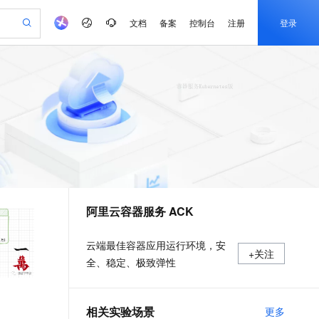
文档
备案
控制台
注册
登录
验
作计划
器
AI 活动
专业服务
服务伙伴合作计划
开发者社区
加入我们
产品动态
服务平台百炼
阿里云 OPC 创新助力计划
一站式生成采购清单，支持单品或批量购买
可编辑精美 PPT 文稿
S产品伙伴计划（繁花）
峰会
CS
造的大模型服务与应用开发平台
Agency Agents：拥有专属领域专家
AI 生产力先锋
Al MaaS 服务伙伴赋能合作
域名
博文
Careers
PolarDB Agentic Database
至高可申请百万元
 轻松生成专业的 PPT
开启高性价比 AI 编程新体验
弹性可伸缩的云计算服务
先锋实践拓展 AI 生产力的边界
发布
多领域专家智能体,一键组建 AI 虚拟交付团队
Token 补贴，五大权
计划
海大会
伙伴信用分合作计划
商标
问答
社会招聘
益加速 OPC 成功
帕鲁游戏服务器
SS
HappyHorse 打造一站式影视创作平台
飞天发布时刻
HOT
秒悟 Meoo CLI 支持一键部
划
备案
电子书
校园招聘
联机服务器，轻松开启游戏
视频创作，一键激活电商全链路生产力
稳定、安全、高性价比、高性能的云存储服务
所见，即是所愿
署项目至阿里云账号
可视化编排打通从文字构思到成片全链路闭环
更多支持
划
公司注册
镜像站
视频生成
语音识别与合成
 智能体与工作流应用
漫剧工坊：一站式动画创作平台
AI 实训营
Flink OSS 支持
合作伙伴培训与认证
阿里云容器服务 ACK
划
上云迁移
站生成，高效打造优质广告素材
全接入的云上超级电脑
通过阿里云百炼高效搭建AI应用,助力高效开发
快速生产连贯的高质量长漫剧
从基础到进阶，Agent 创客手把手教你
AssumeRole 角色自定义
e-1.1-T2V
Qwen3-TTS-Flash
lScope
我要反馈
查询合作伙伴
畅细腻的高质量视频
离线语音合成大模型，多语言方言自适应，低延迟高稳定
n Alibaba Cloud ISV 合作
代维服务
建企业门户网站
10 分钟搭建微信、支付宝小程序
百炼 Qwen3.7-Flash 系列模
云端最佳容器应用运行环境，安
+关注
创新加速
ope
登录合作伙伴管理后台
我要建议
站，无忧落地极速上线
以可视化方式快速构建移动和 PC 门户网站
国内短信简单易用，安全可靠，秒级触达，全球覆盖200+国家和地区。
高效部署网站，快速应用到小程序
型发布
全、稳定、极致弹性
e-1.1-I2V
Cosyvoice-V3-Flash
安全
畅自然，细节丰富
高表现力语音合成大模型，语音克隆听感自然
我要投诉
PolarDB
上云场景组合购
伴
Qoder CN V1.7.0 发布
漫剧创作，剧本、分镜、视频高效生成
100%兼容MySQL、PostgreSQL，兼容Oracle，支持集中和分布式
覆盖90%+业务场景，专享组合折扣价
2V
VPN
Fun-ASR
相关实验场景
更多