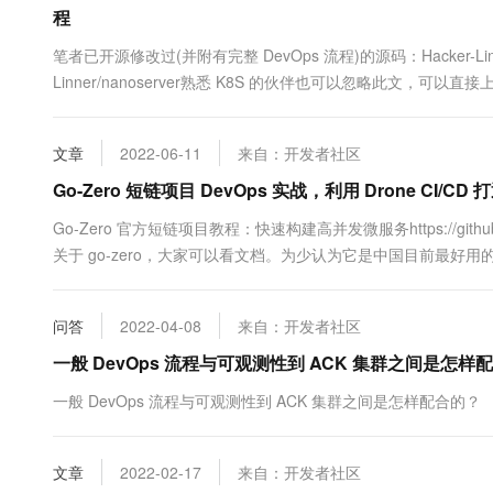
10 分钟在聊天系统中增加
程
专有云
笔者已开源修改过(并附有完整 DevOps 流程)的源码：Hacker-Linner/nano
Linner/nanoserver熟悉 K8S 的伙伴也可以忽略此文，可以
DevOps！可以直接上手此项目的 DevOps！相关 Dockerfile 文件准备Do
文章
2022-06-11
来自：开发者社区
Go-Zero 短链项目 DevOps 实战，利用 Drone CI/C
Go-Zero 官方短链项目教程：快速构建高并发微服务https://github.com/tal
关于 go-zero，大家可以看文档。为少认为它是中国目前最好用的 golang 
tech/go-zero完整的 Go-Zero ShortUrl DevO....
问答
2022-04-08
来自：开发者社区
一般 DevOps 流程与可观测性到 ACK 集群之间是怎样
一般 DevOps 流程与可观测性到 ACK 集群之间是怎样配合的？
文章
2022-02-17
来自：开发者社区