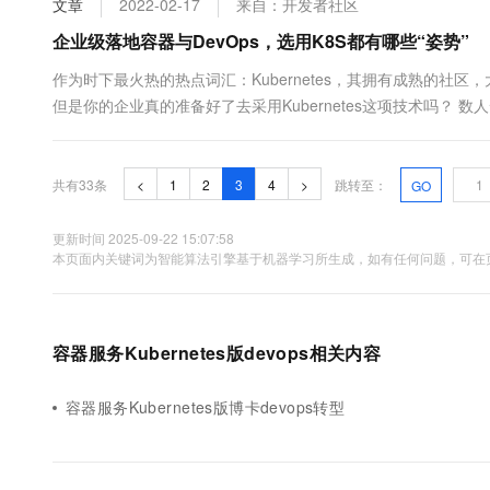
文章
2022-02-17
来自：开发者社区
企业级落地容器与DevOps，选用K8S都有哪些“姿势”
作为时下最火热的热点词汇：Kubernetes，其拥有成熟的社区
但是你的企业真的准备好了去采用Kubernetes这项技术吗？ 数
所需要的思考及准备。 什么是容器？K8S适合在哪？需要什么工具去
共有33条
<
1
2
3
4
>
跳转至：
GO
更新时间 2025-09-22 15:07:58
本页面内关键词为智能算法引擎基于机器学习所生成，如有任何问题，可在页
容器服务Kubernetes版devops相关内容
容器服务Kubernetes版博卡devops转型