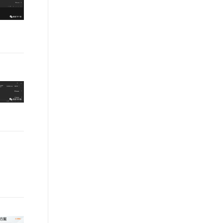
t.diy 一步搞定创意建站
构建大模型应用的安全防护体系
通过自然语言交互简化开发流程,全栈开发支持
通过阿里云安全产品对 AI 应用进行安全防护