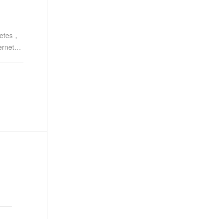
tes，
etes