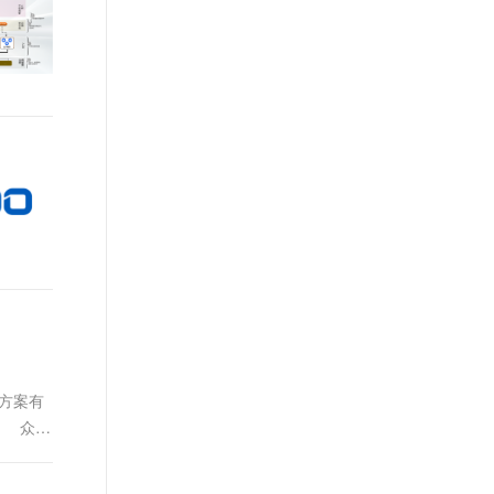
个方案有
。 众所