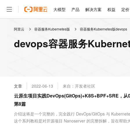
大模型
产品
解决方案
权益
定价
阿里云
容器服务Kubernetes版
容器服务Kubernetes版devops
大模型
产品
解决方案
权益
定价
云市场
伙伴
服务
了解阿里云
精选产品
精选解决方案
普惠上云
产品定价
精选商城
成为销售伙伴
售前咨询
为什么选择阿里云
千问AI平台
devops容器服务Kubern
了解云产品的定价详情
大模型服务平台百炼
睿译宝，AI翻译排版一
普惠上云 官方力荐
分销伙伴
在线服务
网站建设
什么是云计算
大
大模型服务与应用平台
上传文档即自动完成翻译和
云服务器38元/年起，超
咨询伙伴
多端小程序
技术领先
云上成本管理
售后服务
轻量应用服务器
GLM-5.2：长任务时代
官方推荐返现计划
大模型
精选产品
精选解决方案
Salesforce 国际版订阅
稳定可靠
管理和优化成本
推荐新用户得奖励，单订单
销售伙伴合作计划
自助服务
友盟天域
安全合规
人工智能与机器学习
AI
文本生成
云数据库 RDS
Hermes Agent，打造
云工开物
无影生态合作计划
在线服务
文章
2022-06-13
来自：开发者社区
观测云
分析师报告
自主进化，持久记忆，越用
高校专属算力普惠，学生认
计算
互联网应用开发
Qwen3.8-Max
HOT
Salesforce On Alibaba C
工单服务
云原生项目实践DevOps(GitOps)+K8S+BPF+SR
智能体时代全能旗舰模型
Tuya 物联网平台阿里云
研究报告与白皮书
人工智能平台 PAI
快速拥有专属 OpenClaw
大模
Consulting Partner 合
大数据
容器
第8篇
免费试用
短信专区
一站式AI开发、训练和推
蓝凌 OA
Qwen3.7-Plus
AI 大模型销售与服务生
现代化应用
存储
天池大赛
介绍这将是一个完整的，完全践行 DevOps/GitOps 与 Kubern
能看、能想、能动手的多模
云解析DNS
解决方案免费试用 新老
电子合同
这个系列教程是对开源项目 Nanoserver 的完整拆解，旨在帮
最高领取价值200元试用
安全
网络与CDN
AI 算法大赛
Qwen3-VL-Plus
实践去理解 Golang 开发的精髓 —— Share memory by comm
畅捷通