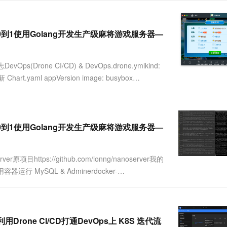
服务生态伙伴
视觉 Coding、空间感知、多模态思考等全面升级
1M上下文，专为长程任务能力而生
云工开物
企业应用
Works
Night Plan 支持 Qwen 3.8-Max
云原生大数据计算服务 MaxCompute
AI 办公
容器服务 Kub
NEW
Red Hat
30+ 款产品免费体验
Data Agent 驱动的一站式 Data+AI 开发治理平台
夜间 5 折，Qwen/Meoo/TokenPlan 客户专享
面向分析的企业级SaaS模式云数据仓库
AI智能应用
提供一站式管
科研合作
ERP
E，从0到1使用Golang开发生产级麻将游戏服务器—
堂（旗舰版）
SUSE
智能客服
AI 应用构建
大模型原生
CRM
防护产品
2个月
自动承接线索
建站小程序
ne CI/CD) & DevOps.drone.ymlkind:
Qoder
大模型服务平台百炼-应用模版
OA 办公系统
HOT
NEW
面向真实软件
更新 Chart.yaml appVersion image: busybox
个人版上线、团队版降价；千问3.8-Max首发发尝鲜
丰富多元化的应用模版和解决方案
力提升
财税管理
模板建站
万有无界
大模型服务平台百炼-智能体
400电话
定制建站
的模型效果
灵活可视化地构建企业级 Agent
方案
广告营销
模板小程序
E，从0到1使用Golang开发生产级麻将游戏服务器—
秒悟
人工智能平台 PAI
定制小程序
云端极速 AI 
新一代 AI 视频生成模型，深度适配广告营销等场景
AI Native 的算法工程平台，一站式完成建模、训练、推理服务部署
APP 开发
r原项目https://github.com/lonng/nanoserver我的
4使用容器运行 MySQL & Adminerdocker-
建站系统
AI 应用
10分钟微调：让0.6B模型媲美235B模
多模态数据信
型
依托云原生高可用架构,实现Dify私有化部署
Drone CI/CD打通DevOps上 K8S 迭代流
用1%尺寸在特定领域达到大模型90%以上效果