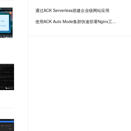
文戏情感细腻自然，动作戏激烈拳拳到肉，实现更强表演能力
支持中英文自由切换，具备更强的噪声鲁棒性
ernetes 版 ACK
云聚AI 严选权益
云安全中心 AI BAS 智能自动
SSL 证书
通过ACK Serverless搭建企业级网站应用
，一键激活高效办公新体验
理容器应用的 K8s 服务
精选AI产品，从模型到应用全链提效
化模拟渗透攻击产品发布
堡垒机
使用ACK Auto Mode集群快速部署Nginx工作负载
AI 用量加速计划
DataWorks ChatBI 会话支持
应用
防火墙
、识别商机，让客服更高效、服务更出色。
新老同享，达量后返
上传临时文件分析
千问办公
主机安全
NEW
的智能体编程平台
一站式AI生产力平台
AI 应用及服务市场
伶鹊
企业级人与Agent协作平台，接入和调度多个数字员工
智能客服平台，对话机器人、对话分析、智能外呼
AI 应用
大模型服务平台百炼 - 全妙
大模型
应用创作平台
多模态内容创作工具，已接入 DeepSeek
自然语言处理
数据标注
机器学习
息提取
与 AI 智能体进行实时音视频通话
从文本、图片、视频中提取结构化的属性信息
构建支持视频理解的 AI 音视频实时通话应用