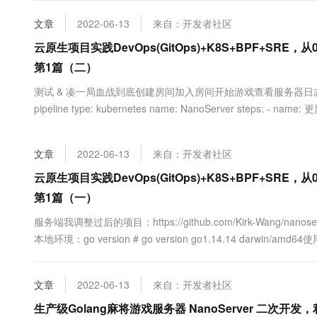
大数据开发治理平台 Data
AI 产品 免费试用
网络
安全
云开发大赛
Tableau 订阅
文章
2022-06-13
来自：开发者社区
1亿+ 大模型 tokens 和 
可观测
入门学习赛
中间件
云原生项目实践DevOps(GitOps)+K8S+BPF+SR
AI空中课堂在线直播课
云防火墙
140+云产品 免费试用
大模型服务
第1篇（二）
上云与迁云
云原生的云上边界网络安全
产品新客免费试用，最长1
数据库
生态解决方案
测试 & 凑一局血战到底创建房间加入房间开始游戏查看服务器日志DevOps(Dro
千问AI平台-Token Plan
企业出海
大模型ACA认证体验
大数据计算
pipeline type: kubernetes name: NanoServer steps: - name: 
助力企业全员 AI 认知与能
行业生态解决方案
commands...
政企业务
媒体服务
千问AI平台-模型体验
开发者生态解决方案
在线体验全尺寸、多种模态
文章
2022-06-13
来自：开发者社区
企业服务与云通信
AI 开发和 AI 应用解决
云原生项目实践DevOps(GitOps)+K8S+BPF+SR
Happy 系列大模型
域名与网站
第1篇（一）
终端用户计算
服务端我调整过后的项目：https://github.com/Kirk-Wang/nanoserve
本地环境：go version # go version go1.14.14 darwin/amd6
Serverless
大模型解决方案
compose.mysql.yamlversio....
开发工具
快速部署 Dify，高效搭建 
文章
2022-06-13
来自：开发者社区
迁移与运维管理
生产级Golang麻将游戏服务器 NanoServer 二次开发，利用