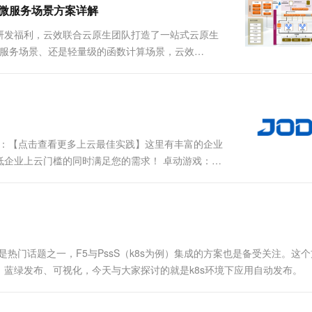
、微服务场景方案详解
研发福利，云效联合云原生团队打造了一站式云原生
Dubbo微服务场景、还是轻量级的函数计算场景，云效
经理可以利用“云效看板”将需求管理起来，当“需求”经
.
践频道：【点击查看更多上云最佳实践】这里有丰富的企业
低企业上云门槛的同时满足您的需求！ 卓动游戏：阿
题提供了很好的实践方案，比如 external
热门话题之一，F5与PssS（k8s为例）集成的方案也是备受关注。这
、蓝绿发布、可视化，今天与大家探讨的就是k8s环境下应用自动发布
集群内部的服务互访，然而针对面向互联网的应用，需要实....