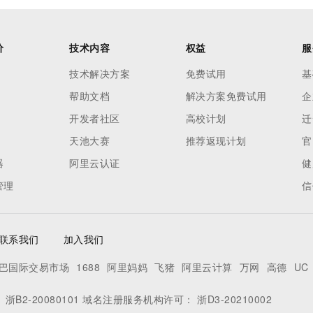
价
技术内容
权益
服
技术解决方案
免费试用
基
帮助文档
解决方案免费试用
企
开发者社区
高校计划
迁
天池大赛
推荐返现计划
官
器
阿里云认证
健
管理
信
联系我们
加入我们
巴国际交易市场
1688
阿里妈妈
飞猪
阿里云计算
万网
高德
UC
：
浙B2-20080101
域名注册服务机构许可：
浙D3-20210002