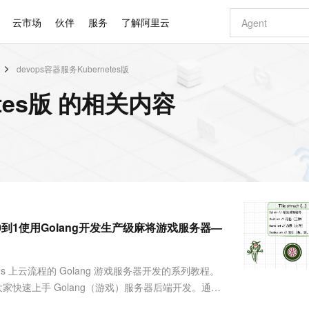
云市场
伙伴
服务
了解阿里云
devops容器服务Kubernetes版
AI 特惠
数据与 API
成为产品伙伴
企业增值服务
最佳实践
价格计算器
AI 场景体
基础软件
产品伙伴合
阿里云认证
市场活动
配置报价
大模型
etes版 的相关内容
自助选配和估算价格
步到位
智启 AI 普惠权益
产品生态集成认证中心
企业支持计划
云上春晚
域名与网站
Qwen Audio：打造专属 AI 语音助手
千问官方 MaaS 平台，为开发者和 Agent 而生，新用户赠送 1 亿 + tokens 额度
一句话生成原生
AI Coding
阿里云Maa
2026 阿里云
云服务器 E
为企业打
数据集
Windows
大模型认证
模型
NEW
NEW
格式还原
值低价云产品抢先购
至高享 1亿+免费 tokens，加速 Al 应用落地
提供智能易用的域名与建站服务
Qwen-Audio-3.0-Realtime 端到端实时语音角色扮演
输入一句话想法,
智能编程，一键
安全可靠、
产品生态伙伴
专家技术服务
云上奥运之旅
弹性计算合作
阿里云中企出
手机三要素
宝塔 Linux
全部认证
价格优势
开源旗舰模型
即刻拥有 DeepSeek-V4-Pro
阿里云 OPC 创新助力计划
千问大模型
一键部署幻兽
AI 电商营销
对象存储 O
大模型
产品生态伙伴工作台
企业增值服务台
云栖战略参考
云存储合作计
云栖大会
身份实名认证
CentOS
训练营
推动算力普惠，释放技术红利
最高返9万
真正可用的 1M 上下文,一次完成代码全链路开发
快速构建应用程序和网站，即刻迈出上云第一步
轻松解锁专属 DeepSeek-V4-Pro
至高百万元 Token 补贴，加速一人公司成长
多元化、高性能、安全可靠的大模型服务
一键购买专属
从图文生成到
云上的中国
数据库合作计
活动全景
短信
Docker
图片和
自进化智能体
5 分钟轻松部署专属 QwenPaw
Token Plan 模型订阅计划
数字证书管理服务（原SSL证书）
高效搭建 AI
AI 广告创作
无影云电脑
企业成长
NEW
HOT
信息公告
看见新力量
云网络合作计
OCR 文字识别
JAVA
越聪明
证享300元代金券
全托管，含MySQL、PostgreSQL、SQL Server、MariaDB多引擎
Qwen3.8-Max 首发尝鲜，限时加量 10 倍，夜间低至2折
实现全站 HTTPS，呈现可信的 Web 访问
从聊天伙伴进化为能主动干活的本地数字员工
图文、视频一
随时随地安
Kimi-K3
HappyHors
NEW
魔搭 Mode
loud
服务实践
官网公告
E，从0到1使用Golang开发生产级麻将游戏服务器—
Kimi 最新旗舰模型，长程编程与推理利器
让文字生成流
金融模力时刻
Salesforce O
版
发票查验
全能环境
Claude Code + GStack 打造工程团队
千问办公，限时限量积分加倍
Qoder
低代码高效构
AI 建站
短信服务
型
NEW
作计划
计划
创新中心
魔搭 ModelSc
健康状态
理服务
让AI从“聊天伙伴”进化为能干活的“数字员工”
安装技能 GStack，拥有专属 AI 工程团队
你的AI工作搭子，覆盖日常办公高频场景
面向真实软件的智能体编程平台
0 代码专业建
客户案例
天气预报查询
操作系统
Deepseek-v4-pro
HappyHors
态合作计划
etes 上云流程的 Golang 游戏服务器开发的系列教程。
态智能体模型
旗舰 MoE 大模型，百万上下文与顶尖推理能力
图生视频，流
同享
万小智 AI 建站低至 15元/月
Qoder CN
AI 短剧/漫剧
云原生数据库 
快递物流查询
WordPress
成为服务伙
高校合作
助大家快速上手 Golang（游戏）服务器后端开发。通过
点，立即开启云上创新
覆盖公网/内网、递归/权威、移动APP等全场景解析服务
送.CN域名，送备案服务码
基于千问大模型等，支持代码智能生成、研发智能问答
AI助力短剧
GLM-5.2
Wan2.7-T
unication(通过通信共享内存)。同时这个项目可....
Ubuntu