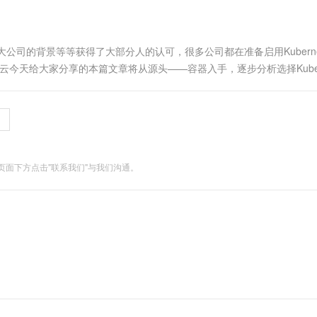
，大公司的背景等等获得了大部分人的认可，很多公司都在准备启用Kuberne
人云今天给大家分享的本篇文章将从源头——容器入手，逐步分析选择Kubern
实现? ...
面下方点击"联系我们"与我们沟通。