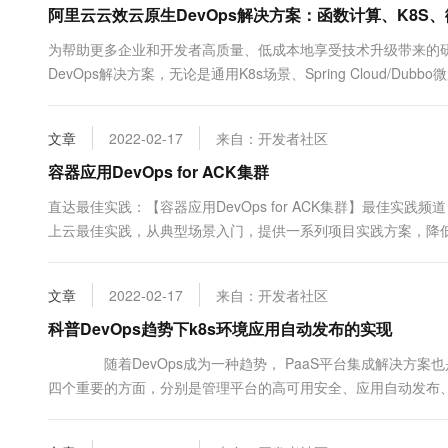
阿里云云效云原生DevOps解决方案：函数计算、K8S
为帮助更多企业和开发者高质量、低成本地享受技术升级带来的
DevOps解决方案，无论是通用K8s场景、Spring Cloud/
DevOps都能从容应对。如上图所示，左上方是“云效看板”，产品
过澄清和规划之后，拆分成“任务”分配到某个团队或某个开发者...
文章
2022-02-17
来自：开发者社区
容器应用DevOps for ACK集群
直达最佳实践：【容器应用DevOps for ACK集群】最佳实
上云最佳实践，从典型场景入门，提供一系列项目实践方案，降
里云容器服务和中间最佳实践，为我司容器应用在云上实践中遇到的问
metric HPA 扩容方案、ingress 灰度发布、Pod .....
文章
2022-02-17
来自：开发者社区
科普DevOps趋势下k8s环境应用自动发布的实现
随着DevOps成为一种趋势， PaaS平台集成解决方案也是
四个重要的方面，分别是管理平台的高可用安全、应用自动发布
周知，Kubernetes设计角度灵活的利于了clusterip实现了