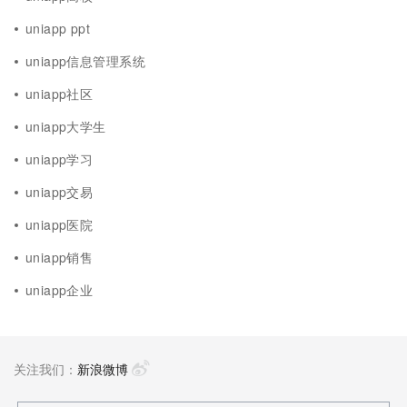
uniapp ppt
uniapp信息管理系统
uniapp社区
uniapp大学生
uniapp学习
uniapp交易
uniapp医院
uniapp销售
uniapp企业
关注我们：
新浪微博