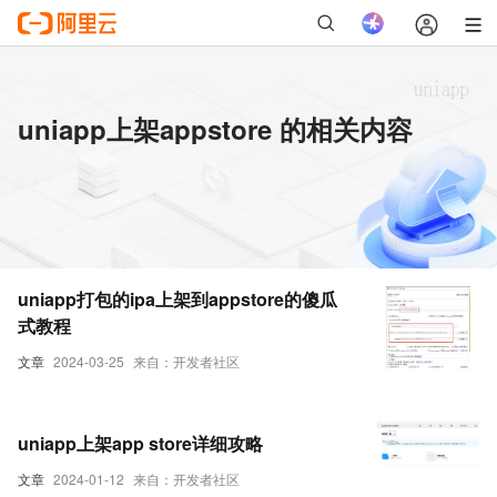
uniapp上架appstore 的相关内容
uniapp打包的ipa上架到appstore的傻瓜
式教程
文章
2024-03-25
来自：开发者社区
uniapp上架app store详细攻略
文章
2024-01-12
来自：开发者社区