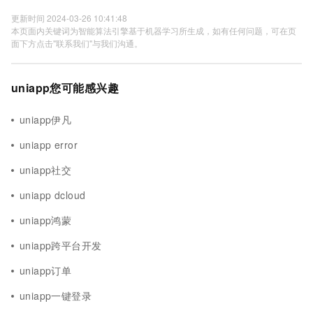
更新时间 2024-03-26 10:41:48
本页面内关键词为智能算法引擎基于机器学习所生成，如有任何问题，可在页
面下方点击"联系我们"与我们沟通。
uniapp您可能感兴趣
uniapp伊凡
uniapp error
uniapp社交
uniapp dcloud
uniapp鸿蒙
uniapp跨平台开发
uniapp订单
uniapp一键登录