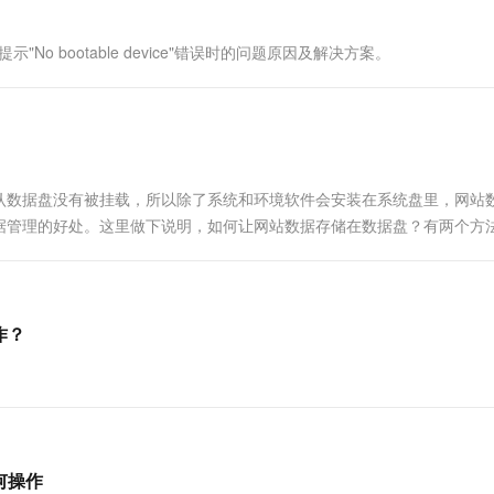
一个 AI 助手
超强辅助，Bol
即刻拥有 DeepSeek-R1 满血版
在企业官网、通讯软件中为客户提供 AI 客服
o bootable device"错误时的问题原因及解决方案。
多种方案随心选，轻松解锁专属 DeepSeek
认数据盘没有被挂载，所以除了系统和环境软件会安装在系统盘里，网站
管理的好处。这里做下说明，如何让网站数据存储在数据盘？有两个方法1 
，只是需要建立目录 # mkdir /home/wwwroot然....
作？
何操作