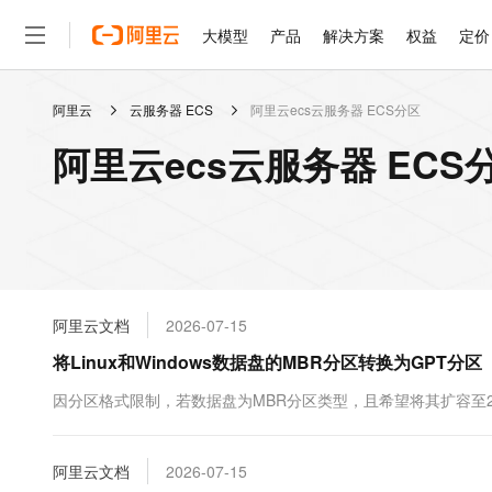
大模型
产品
解决方案
权益
定价
阿里云
云服务器 ECS
阿里云ecs云服务器 ECS分区
大模型
产品
解决方案
权益
定价
云市场
伙伴
服务
了解阿里云
精选产品
精选解决方案
普惠上云
产品定价
精选商城
成为销售伙伴
售前咨询
为什么选择阿里云
千问AI平台
阿里云ecs云服务器 ECS
了解云产品的定价详情
大模型服务平台百炼
千问办公，解锁你的工作
普惠上云 官方力荐
分销伙伴
在线服务
网站建设
什么是云计算
大
大模型服务与应用平台
企业级Agent产品，直接
云服务器38元/年起，超
咨询伙伴
多端小程序
技术领先
云上成本管理
售后服务
轻量应用服务器
Agency Agents：拥
官方推荐返现计划
大模型
精选产品
精选解决方案
Salesforce 国际版订阅
稳定可靠
管理和优化成本
推荐新用户得奖励，单订单
销售伙伴合作计划
自助服务
友盟天域
安全合规
人工智能与机器学习
AI
文本生成
云数据库 RDS
HappyHorse 打造一
云工开物
无影生态合作计划
在线服务
阿里云文档
2026-07-15
观测云
分析师报告
高校专属算力普惠，学生认
计算
互联网应用开发
Qwen3.8-Max
HOT
Salesforce On Alibaba C
工单服务
将Linux和Windows数据盘的MBR分区转换为GPT分区
智能体时代全能旗舰模型
Tuya 物联网平台阿里云
研究报告与白皮书
人工智能平台 PAI
快速拥有专属 OpenClaw
大模
Consulting Partner 合
大数据
容器
免费试用
短信专区
一站式AI开发、训练和推
因分区格式限制，若数据盘为MBR分区类型，且希望将其扩容至2
蓝凌 OA
Qwen3.7-Plus
AI 大模型销售与服务生
现代化应用
存储
天池大赛
能看、能想、能动手的多模
云解析DNS
解决方案免费试用 新老
电子合同
最高领取价值200元试用
安全
阿里云文档
网络与CDN
2026-07-15
AI 算法大赛
Qwen3-VL-Plus
畅捷通