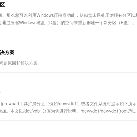
服务生态伙伴
视觉 Coding、空间感知、多模态思考等全面升级
1M上下文，专为长程任务能力而生
云工开物
区
企业应用
Works
Night Plan 支持 Qwen 3.8-Max
云原生大数据计算服务 MaxCompute
AI 办公
容器服务 Kub
NEW
Red Hat
30+ 款产品免费体验
Data Agent 驱动的一站式 Data+AI 开发治理平台
夜间 5 折，Qwen/Meoo/TokenPlan 客户专享
面向分析的企业级SaaS模式云数据仓库
AI智能应用
提供一站式管
科研合作
间。那么您可以利用Windows压缩卷功能，从磁盘末尾处压缩现有分区以
ERP
堂（旗舰版）
SUSE
过压缩Windows磁盘（D盘）的空间来重新创建一个新分区（E盘）。
智能客服
AI 应用构建
大模型原生
CRM
防护产品
2个月
自动承接线索
建站小程序
Qoder
大模型服务平台百炼-应用模版
OA 办公系统
HOT
NEW
面向真实软件
个人版上线、团队版降价；千问3.8-Max首发发尝鲜
丰富多元化的应用模版和解决方案
力提升
财税管理
模板建站
误解决方案
万有无界
大模型服务平台百炼-智能体
400电话
定制建站
”错误的问题原因和解决方案。
的模型效果
灵活可视化地构建企业级 Agent
方案
广告营销
模板小程序
秒悟
人工智能平台 PAI
定制小程序
云端极速 AI 
新一代 AI 视频生成模型，深度适配广告营销等场景
AI Native 的算法工程平台，一站式完成建模、训练、推理服务部署
？
APP 开发
owpart工具扩展分区（例如/dev/vdb1）或者文件系统时提示如下所
建站系统
v/vdb1分区为例进行说明。/dev/vdb1/dev/vdb1[root@i...
AI 应用
10分钟微调：让0.6B模型媲美235B模
多模态数据信
型
依托云原生高可用架构,实现Dify私有化部署
用1%尺寸在特定领域达到大模型90%以上效果