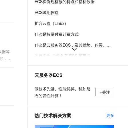
ECS实例规格族的特点和指标数据
t.diy 一步搞定创意建站
构建大模型应用的安全防护体系
通过自然语言交互简化开发流程,全栈开发支持
通过阿里云安全产品对 AI 应用进行安全防护
ECS试用攻略
扩容云盘（Linux）
什么是按量付费计费方式
什么是云服务器ECS，及其优势、购买、使用方式和部署建议
数据等
连接实例-云服务器 ECS-阿里云
. 直
在Linux上安装Docker和Docker Compose
云服务器ECS
实例登录名、密码、密钥对管理
阿里云ECS通用型实例规格（g系列）
做技术先进、性能优异、稳如磐
+关注
石的弹性计算！
热门技术解决方案
更多