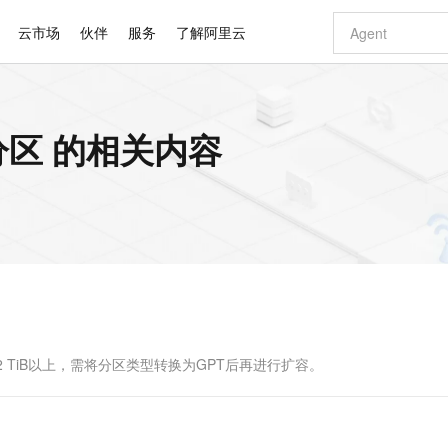
云市场
伙伴
服务
了解阿里云
AI 特惠
数据与 API
成为产品伙伴
企业增值服务
最佳实践
价格计算器
AI 场景体
基础软件
产品伙伴合
阿里云认证
市场活动
配置报价
大模型
分区 的相关内容
自助选配和估算价格
新方式
睿译宝，AI翻译排版一步到位
智启 AI 普惠权益
产品生态集成认证中心
企业支持计划
云上春晚
域名与网站
千问官方 MaaS 平台，为开发者和 Agent 而生，新用户赠送 1 亿 + tokens 额度
Qwen Aud
AI Coding
阿里云Maa
2026 阿里云
云服务器 E
为企业打
数据集
Windows
大模型认证
模型
NEW
NEW
交付可用成果
值低价云产品抢先购
上传文档即自动完成翻译和格式还原
至高享 1亿+免费 tokens，加速 Al 应用落地
提供智能易用的域名与建站服务
智能编程，一键
安全可靠、
产品生态伙伴
专家技术服务
云上奥运之旅
弹性计算合作
阿里云中企出
手机三要素
宝塔 Linux
全部认证
价格优势
有专属领域专家
GLM-5.2：长任务时代开源旗舰模型
阿里云 OPC 创新助力计划
千问大模型
即刻拥有 DeepS
AI 电商营销
对象存储 O
大模型
产品生态伙伴工作台
企业增值服务台
云栖战略参考
云存储合作计
云栖大会
身份实名认证
CentOS
训练营
推动算力普惠，释放技术红利
最高返9万
多领域专家智能体,一键组建 AI 虚拟交付团队
快速构建应用程序和网站，即刻迈出上云第一步
至高百万元 Token 补贴，加速一人公司成长
多元化、高性能、安全可靠的大模型服务
真正可用的 1M 上下文,一次完成代码全链路开发
轻松解锁专属 Dee
从图文生成到
云上的中国
数据库合作计
活动全景
短信
Docker
图片和
站式影视创作平台
Hermes Agent，打造自进化智能体
Token Plan 模型订阅计划
数字证书管理服务（原SSL证书）
5 分钟轻松部署
AI 广告创作
无影云电脑
企业成长
NEW
信息公告
看见新力量
云网络合作计
OCR 文字识别
JAVA
证享300元代金券
可视化编排打通从文字构思到成片全链路闭环
全托管，含MySQL、PostgreSQL、SQL Server、MariaDB多引擎
自主进化，持久记忆，越用越聪明
Qwen3.8-Max 首发尝鲜，限时加量 10 倍，夜间低至2折
实现全站HTTPS，呈现可信的WEB访问
图文、视频一
随时随地安
Kimi-K3
HappyHors
NEW
魔搭 Mode
loud
服务实践
官网公告
Kimi 最新旗舰模型，长程编程与推理利器
让文字生成流
金融模力时刻
Salesforce O
版
发票查验
全能环境
Claude Code + GStack 打造工程团队
千问办公，限时限量积分加倍
Qoder
低代码高效构
AI 建站
短信服务
型
NEW
作计划
计划
创新中心
魔搭 ModelSc
健康状态
理服务
让AI从“聊天伙伴”进化为能干活的“数字员工”
安装技能 GStack，拥有专属 AI 工程团队
你的AI工作搭子，覆盖日常办公高频场景
面向真实软件的智能体编程平台
0 代码专业建
 TiB以上，需将分区类型转换为GPT后再进行扩容。
客户案例
天气预报查询
操作系统
Deepseek-v4-pro
HappyHors
态合作计划
态智能体模型
旗舰 MoE 大模型，百万上下文与顶尖推理能力
图生视频，流
同享
万小智 AI 建站低至 15元/月
Qoder CN
AI 短剧/漫剧
云原生数据库 
快递物流查询
WordPress
成为服务伙
高校合作
点，立即开启云上创新
覆盖公网/内网、递归/权威、移动APP等全场景解析服务
送.CN域名，送备案服务码
基于千问大模型等，支持代码智能生成、研发智能问答
AI助力短剧
GLM-5.2
Wan2.7-T
Ubuntu