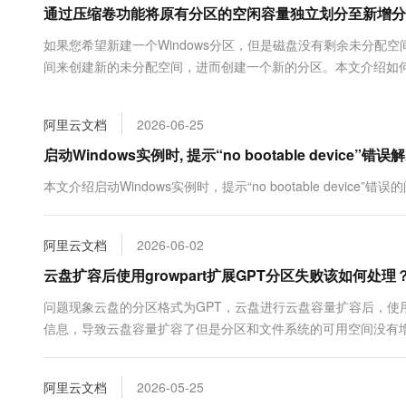
通过压缩卷功能将原有分区的空闲容量独立划分至新增分
大数据开发治理平台 Data
AI 产品 免费试用
网络
安全
云开发大赛
Tableau 订阅
1亿+ 大模型 tokens 和 
如果您希望新建一个Windows分区，但是磁盘没有剩余未分配空
可观测
入门学习赛
中间件
AI空中课堂在线直播课
间来创建新的未分配空间，进而创建一个新的分区。本文介绍如何通
云防火墙
140+云产品 免费试用
大模型服务
上云与迁云
云原生的云上边界网络安全
产品新客免费试用，最长1
数据库
生态解决方案
千问AI平台-Token Plan
阿里云文档
2026-06-25
企业出海
大模型ACA认证体验
大数据计算
助力企业全员 AI 认知与能
行业生态解决方案
启动Windows实例时, 提示“no bootable device”错
政企业务
媒体服务
千问AI平台-模型体验
开发者生态解决方案
本文介绍启动Windows实例时，提示“no bootable device
在线体验全尺寸、多种模态
企业服务与云通信
AI 开发和 AI 应用解决
Happy 系列大模型
域名与网站
阿里云文档
2026-06-02
云盘扩容后使用growpart扩展GPT分区失败该如何处理
终端用户计算
问题现象云盘的分区格式为GPT，云盘进行云盘容量扩容后，使用gr
Serverless
大模型解决方案
信息，导致云盘容量扩容了但是分区和文件系统的可用空间没有增加。本文以/de
开发工具
快速部署 Dify，高效搭建 
阿里云文档
2026-05-25
迁移与运维管理