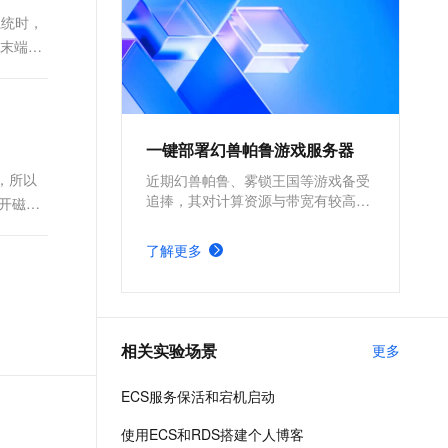
系统时，
盘末端
一键部署幻兽帕鲁游戏服务器
，所以
近期幻兽帕鲁、雾锁王国等游戏备受
追捧，其对计算资源与带宽有较高的
打开磁盘
要求。为确保游戏过程的流畅度与优
质体验，玩家需要配备性能好、稳定
了解更多
可靠的游戏服务器。本方案为广大的
玩家群体提供专属联机服务器，一键
购买部署，轻松开启游戏。
相关实验场景
更多
ECS服务保活和宕机启动
使用ECS和RDS搭建个人博客