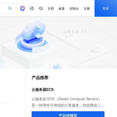
文档
备案
控制台
注册
登录
验
作计划
器
AI 活动
专业服务
服务伙伴合作计划
开发者社区
加入我们
产品动态
服务平台百炼
阿里云 OPC 创新助力计划
一站式生成采购清单，支持单品或批量购买
io：打造专属 AI 语音助手
S产品伙伴计划（繁花）
峰会
CS
造的大模型服务与应用开发平台
一句话生成原生可编辑精美 PPT 文稿
AI 生产力先锋
Al MaaS 服务伙伴赋能合作
域名
博文
Careers
至高可申请百万元
Qwen3.8-Max 模型上线
开启高性价比 AI 编程新体验
弹性可伸缩的云计算服务
Qwen-Audio-3.0-Realtime 端到端实时语音角色扮演
输入一句话想法, 轻松生成专业的 PPT
先锋实践拓展 AI 生产力的边界
Token 补贴，五大权
计划
海大会
伙伴信用分合作计划
商标
问答
社会招聘
益加速 OPC 成功
eek-V4-Pro
SS
一键部署幻兽帕鲁游戏服务器
飞天发布时刻
HOT
Open Search 向量检索版支
划
备案
电子书
校园招聘
pSeek-V4-Pro
视频创作，一键激活电商全链路生产力
稳定、安全、高性价比、高性能的云存储服务
一键购买专属联机服务器，轻松开启游戏
所见，即是所愿
持视频检索 Pipeline 功能
更多支持
划
公司注册
镜像站
视频生成
语音识别与合成
专属 QwenPaw
漫剧工坊：一站式动画创作平台
AI 实训营
HOT
应用身份服务 (IDaaS)
合作伙伴培训与认证
产品推荐
划
上云迁移
站生成，高效打造优质广告素材
全接入的云上超级电脑
从聊天伙伴进化为能主动干活的本地数字员工
快速生产连贯的高质量长漫剧
从基础到进阶，Agent 创客手把手教你
OpenClaw 管理能力上线
e-1.1-T2V
Qwen3-TTS-Flash
lScope
我要反馈
查询合作伙伴
畅细腻的高质量视频
离线语音合成大模型，多语言方言自适应，低延迟高稳定
n Alibaba Cloud ISV 合作
代维服务
建企业门户网站
10 分钟搭建微信、支付宝小程序
云服务器ECS
MaxCompute MaxFrame 提
创新加速
ope
登录合作伙伴管理后台
我要建议
站，无忧落地极速上线
以可视化方式快速构建移动和 PC 门户网站
国内短信简单易用，安全可靠，秒级触达，全球覆盖200+国家和地区。
高效部署网站，快速应用到小程序
供自动弹性内存功能
e-1.1-I2V
Cosyvoice-V3-Flash
云服务器 ECS（Elastic Compute Service）
安全
畅自然，细节丰富
高表现力语音合成大模型，语音克隆听感自然
我要投诉
PolarDB
是一种弹性可伸缩的计算服务，助您降低 IT
上云场景组合购
Milvus 弹性伸缩功能新增节
伴
漫剧创作，剧本、分镜、视频高效生成
100%兼容MySQL、PostgreSQL，兼容Oracle，支持集中和分布式
覆盖90%+业务场景，专享组合折扣价
点支持范围
成本，提升运维效率，使您更专注于核心业
2V
VPN
Fun-ASR
产品详情页