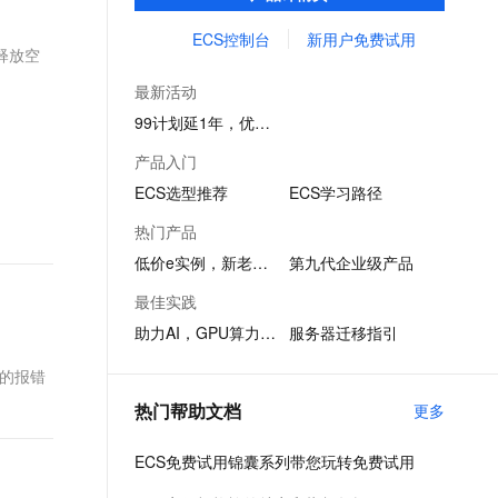
务创新。
文戏情感细腻自然，动作戏激烈拳拳到肉，实现更强表演能力
支持中英文自由切换，具备更强的噪声鲁棒性
ernetes 版 ACK
云聚AI 严选权益
AI 原生数据库服务发布
SSL 证书
ECS控制台
新用户免费试用
，一键激活高效办公新体验
理容器应用的 K8s 服务
精选AI产品，从模型到应用全链提效
Agent 数据网关
释放空
堡垒机
AI 用量加速计划
云原生数据库 PolarDB
最新活动
应用
防火墙
、识别商机，让客服更高效、服务更出色。
新老同享，达量后返
Agentic Database 发布
99计划延1年，优惠续享
千问办公
主机安全
NEW
产品入门
的智能体编程平台
一站式AI生产力平台
ECS选型推荐
ECS学习路径
AI 应用及服务市场
伶鹊
热门产品
企业级人与Agent协作平台，接入和调度多个数字员工
智能客服平台，对话机器人、对话分析、智能外呼
AI 应用
低价e实例，新老同享
第九代企业级产品
大模型服务平台百炼 - 全妙
大模型
最佳实践
应用创作平台
多模态内容创作工具，已接入 DeepSeek
助力AI，GPU算力1折起
服务器迁移指引
自然语言处理
数据标注
示的报错
热门帮助文档
更多
机器学习
息提取
与 AI 智能体进行实时音视频通话
ECS免费试用锦囊系列带您玩转免费试用
从文本、图片、视频中提取结构化的属性信息
构建支持视频理解的 AI 音视频实时通话应用