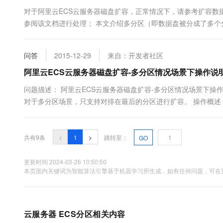
对于阿里云ECS云服务器磁盘扩容，正常情况下，请参考扩容数据盘(Wi
参阅该文档进行处理； 本文介绍多分区（即数据盘被分成了多个
的，所以对于多分区场景，只支持对排在最后的分区进行扩容。 扩容W
问答
2015-12-29
来自：开发者社区
阿里云ECS云服务器磁盘扩容-多分区情况场景下操作说
问题描述： 阿里云ECS云服务器磁盘扩容-多分区情况场景下操
对于多分区场景，只支持对排在最后的分区进行扩容。 操作概述： Wi
管理后。如下图所示，在最右侧的分区上点击右键，然后选择"扩展卷
共有9条
<
1
>
跳转至：
GO
更新时间 2024-03-26 10:50:50
本页面内关键词为智能算法引擎基于机器学习所生成，如有任何问题，可在页
云服务器 ECS分区相关内容