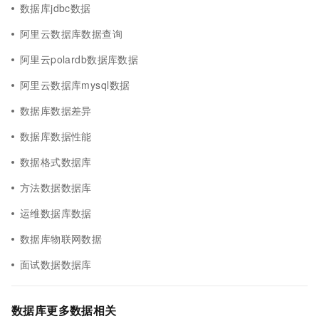
数据库jdbc数据
阿里云数据库数据查询
阿里云polardb数据库数据
阿里云数据库mysql数据
数据库数据差异
数据库数据性能
数据格式数据库
方法数据数据库
运维数据库数据
数据库物联网数据
面试数据数据库
数据库更多数据相关