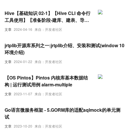
Hive【基础知识 02-1】【Hive CLI 命令行
工具使用】【准备阶段-建库、建表、导入
数据、编写测试SQL脚本并上传HDFS】
文章
2024-04-16
来自：开发者社区
jrtplib开源库系列之一:jrtplib介绍、安装和测试(window 10
环境介绍)
文章
2024-01-22
来自：开发者社区
【OS Pintos】Pintos 内核库基本数据结
构 | 运行测试用例 alarm-multiple
文章
2023-11-07
来自：开发者社区
Go语言微服务框架 - 5.GORM库的适配sqlmock的单元测
试
文章
2023-10-20
来自：开发者社区