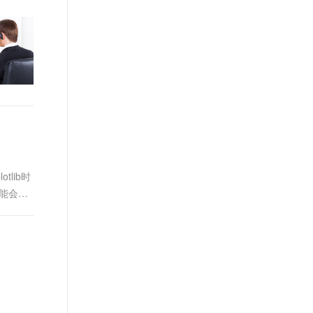
t.diy 一步搞定创意建站
构建大模型应用的安全防护体系
通过自然语言交互简化开发流程,全栈开发支持
通过阿里云安全产品对 AI 应用进行安全防护
lib时
可能会令