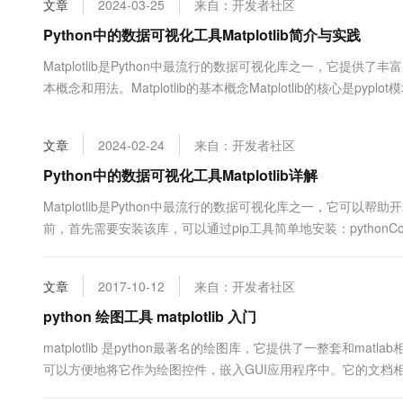
文章
2024-03-25
来自：开发者社区
大数据开发治理平台 Data
AI 产品 免费试用
网络
安全
云开发大赛
Tableau 订阅
Python中的数据可视化工具Matplotlib简介与实践
1亿+ 大模型 tokens 和 
可观测
入门学习赛
中间件
AI空中课堂在线直播课
Matplotlib是Python中最流行的数据可视化库之一，它提供
云防火墙
140+云产品 免费试用
大模型服务
本概念和用法。Matplotlib的基本概念Matplotlib的核心是
上云与迁云
云原生的云上边界网络安全
产品新客免费试用，最长1
数据库
表ÿ...
生态解决方案
千问AI平台-Token Plan
企业出海
大模型ACA认证体验
大数据计算
文章
2024-02-24
来自：开发者社区
助力企业全员 AI 认知与能
行业生态解决方案
政企业务
媒体服务
千问AI平台-模型体验
Python中的数据可视化工具Matplotlib详解
开发者生态解决方案
在线体验全尺寸、多种模态
企业服务与云通信
Matplotlib是Python中最流行的数据可视化库之一，它可以
AI 开发和 AI 应用解决
前，首先需要安装该库，可以通过pip工具简单地安装：pythonCopy Cod
Happy 系列大模型
域名与网站
终端用户计算
文章
2017-10-12
来自：开发者社区
Serverless
python 绘图工具 matplotlib 入门
大模型解决方案
matplotlib 是python最著名的绘图库，它提供了一整套和ma
开发工具
快速部署 Dify，高效搭建 
可以方便地将它作为绘图控件，嵌入GUI应用程序中。它的文档相当完
迁移与运维管理
之后都有源程序。因此如果你需要绘制某种类型的图，只需要在