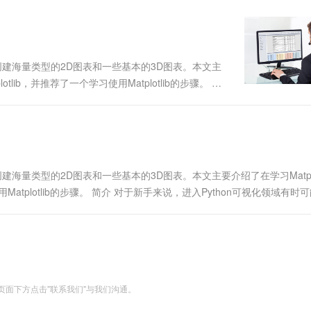
一个 AI 助手
超强辅助，Bol
即刻拥有 DeepSeek-R1 满血版
在企业官网、通讯软件中为客户提供 AI 客服
多种方案随心选，轻松解锁专属 DeepSeek
方便地创建海量类型的2D图表和一些基本的3D图表。本文主
tlib，并推荐了一个学习使用Matplotlib的步骤。 简
丧。Python有很多不同的可视化工具，选择一个正确
便地创建海量类型的2D图表和一些基本的3D图表。本文主要介绍了在学习Matplot
Matplotlib的步骤。 简介 对于新手来说，进入Python可视化领域有时
具有时是一种挑战....
面下方点击"联系我们"与我们沟通。