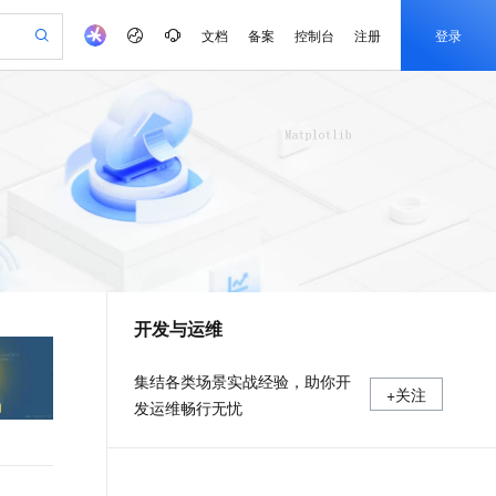
文档
备案
控制台
注册
登录
验
作计划
器
AI 活动
专业服务
服务伙伴合作计划
开发者社区
加入我们
产品动态
服务平台百炼
阿里云 OPC 创新助力计划
一站式生成采购清单，支持单品或批量购买
io：打造专属 AI 语音助手
S产品伙伴计划（繁花）
峰会
CS
造的大模型服务与应用开发平台
一句话生成原生可编辑精美 PPT 文稿
AI 生产力先锋
Al MaaS 服务伙伴赋能合作
域名
博文
Careers
至高可申请百万元
Qwen3.8-Max 模型上线
开启高性价比 AI 编程新体验
弹性可伸缩的云计算服务
Qwen-Audio-3.0-Realtime 端到端实时语音角色扮演
输入一句话想法, 轻松生成专业的 PPT
先锋实践拓展 AI 生产力的边界
Token 补贴，五大权
计划
海大会
伙伴信用分合作计划
商标
问答
社会招聘
益加速 OPC 成功
eek-V4-Pro
SS
一键部署幻兽帕鲁游戏服务器
飞天发布时刻
HOT
Open Search 向量检索版支
划
备案
电子书
校园招聘
pSeek-V4-Pro
视频创作，一键激活电商全链路生产力
稳定、安全、高性价比、高性能的云存储服务
一键购买专属联机服务器，轻松开启游戏
所见，即是所愿
持视频检索 Pipeline 功能
更多支持
划
公司注册
镜像站
视频生成
语音识别与合成
专属 QwenPaw
漫剧工坊：一站式动画创作平台
AI 实训营
HOT
应用身份服务 (IDaaS)
合作伙伴培训与认证
开发与运维
划
上云迁移
站生成，高效打造优质广告素材
全接入的云上超级电脑
从聊天伙伴进化为能主动干活的本地数字员工
快速生产连贯的高质量长漫剧
从基础到进阶，Agent 创客手把手教你
OpenClaw 管理能力上线
e-1.1-T2V
Qwen3-TTS-Flash
lScope
我要反馈
查询合作伙伴
畅细腻的高质量视频
离线语音合成大模型，多语言方言自适应，低延迟高稳定
n Alibaba Cloud ISV 合作
代维服务
建企业门户网站
10 分钟搭建微信、支付宝小程序
MaxCompute MaxFrame 提
集结各类场景实战经验，助你开
+关注
创新加速
ope
登录合作伙伴管理后台
我要建议
站，无忧落地极速上线
以可视化方式快速构建移动和 PC 门户网站
国内短信简单易用，安全可靠，秒级触达，全球覆盖200+国家和地区。
高效部署网站，快速应用到小程序
供自动弹性内存功能
发运维畅行无忧
e-1.1-I2V
Cosyvoice-V3-Flash
安全
畅自然，细节丰富
高表现力语音合成大模型，语音克隆听感自然
我要投诉
PolarDB
上云场景组合购
Milvus 弹性伸缩功能新增节
伴
漫剧创作，剧本、分镜、视频高效生成
100%兼容MySQL、PostgreSQL，兼容Oracle，支持集中和分布式
覆盖90%+业务场景，专享组合折扣价
点支持范围
2V
VPN
Fun-ASR