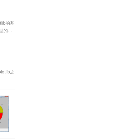
文戏情感细腻自然，动作戏激烈拳拳到肉，实现更强表演能力
支持中英文自由切换，具备更强的噪声鲁棒性
ernetes 版 ACK
云聚AI 严选权益
AI 原生数据库服务发布
SSL 证书
，一键激活高效办公新体验
理容器应用的 K8s 服务
精选AI产品，从模型到应用全链提效
Agent 数据网关
堡垒机
lib的基
AI 用量加速计划
云原生数据库 PolarDB
应用
防火墙
类型的图
、识别商机，让客服更高效、服务更出色。
新老同享，达量后返
Agentic Database 发布
千问办公
主机安全
NEW
的智能体编程平台
一站式AI生产力平台
AI 应用及服务市场
伶鹊
企业级人与Agent协作平台，接入和调度多个数字员工
智能客服平台，对话机器人、对话分析、智能外呼
tlib之
AI 应用
大模型服务平台百炼 - 全妙
大模型
应用创作平台
多模态内容创作工具，已接入 DeepSeek
自然语言处理
数据标注
机器学习
息提取
与 AI 智能体进行实时音视频通话
从文本、图片、视频中提取结构化的属性信息
构建支持视频理解的 AI 音视频实时通话应用