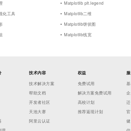
原理
Matplotlib plt.legend
b可视化工具
Matplotlib二维
箱形
Matplotlib饼状图
数组
Matplotlib线宽
价
技术内容
权益
服
技术解决方案
免费试用
基
帮助文档
解决方案免费试用
企
开发者社区
高校计划
迁
天池大赛
推荐返现计划
官
器
阿里云认证
健
管理
信