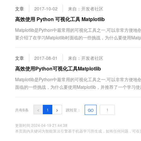
定。 安装 参考 ht...
10 分钟在聊天系统中增加
专有云
文章
2017-10-02
来自：开发者社区
高效使用 Python 可视化工具 Matplotlib
Matplotlib是Python中最常用的可视化工具之一,可以非常
要介绍了在学习Matplotlib时面临的一些挑战，为什么要使用Matplo
介 对于新手来说，进入Python可视化领域有时可能会令人感到沮
的工具有时是一种挑战....
文章
2017-08-01
来自：开发者社区
高效使用Python可视化工具Matplotlib
Matplotlib是Python中最常用的可视化工具之一,可以非常方
面临的一些挑战，为什么要使用Matplotlib，并推荐了一个学习使用
人感到沮丧。Python有很多不同的可视化工具，选择一个正确的工
共有6条
<
1
>
跳转至：
GO
更新时间 2024-04-19 21:44:38
本页面内关键词为智能算法引擎基于机器学习所生成，如有任何问题，可在页