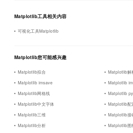
Matplotlib工具相关内容
可视化工具Matplotlib
Matplotlib您可能感兴趣
Matplotlib拟合
Matplotlib
Matplotlib imsave
Matplotlib 
Matplotlib网格线
Matplotlib py
Matplotlib中文字体
Matplotlib
Matplotlib三维
Matplotlib
Matplotlib分析
Matplotlib