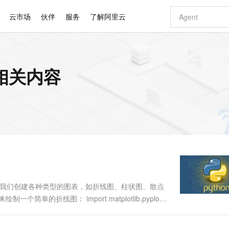
云市场
伙伴
服务
了解阿里云
AI 特惠
数据与 API
成为产品伙伴
企业增值服务
最佳实践
价格计算器
AI 场景体
基础软件
产品伙伴合
阿里云认证
市场活动
配置报价
大模型
 的相关内容
自助选配和估算价格
新方式
睿译宝，AI翻译排版一步到位
智启 AI 普惠权益
产品生态集成认证中心
企业支持计划
云上春晚
域名与网站
千问官方 MaaS 平台，为开发者和 Agent 而生，新用户赠送 1 亿 + tokens 额度
Qwen Aud
AI Coding
阿里云Maa
2026 阿里云
云服务器 E
为企业打
数据集
Windows
大模型认证
模型
NEW
NEW
交付可用成果
值低价云产品抢先购
上传文档即自动完成翻译和格式还原
至高享 1亿+免费 tokens，加速 Al 应用落地
提供智能易用的域名与建站服务
智能编程，一键
安全可靠、
产品生态伙伴
专家技术服务
云上奥运之旅
弹性计算合作
阿里云中企出
手机三要素
宝塔 Linux
全部认证
价格优势
有专属领域专家
GLM-5.2：长任务时代开源旗舰模型
阿里云 OPC 创新助力计划
千问大模型
即刻拥有 DeepS
AI 电商营销
对象存储 O
大模型
产品生态伙伴工作台
企业增值服务台
云栖战略参考
云存储合作计
云栖大会
身份实名认证
CentOS
训练营
推动算力普惠，释放技术红利
最高返9万
多领域专家智能体,一键组建 AI 虚拟交付团队
快速构建应用程序和网站，即刻迈出上云第一步
至高百万元 Token 补贴，加速一人公司成长
多元化、高性能、安全可靠的大模型服务
真正可用的 1M 上下文,一次完成代码全链路开发
轻松解锁专属 Dee
从图文生成到
云上的中国
数据库合作计
活动全景
短信
Docker
图片和
站式影视创作平台
Hermes Agent，打造自进化智能体
Token Plan 模型订阅计划
数字证书管理服务（原SSL证书）
5 分钟轻松部署
AI 广告创作
无影云电脑
企业成长
NEW
信息公告
看见新力量
云网络合作计
OCR 文字识别
JAVA
证享300元代金券
可视化编排打通从文字构思到成片全链路闭环
全托管，含MySQL、PostgreSQL、SQL Server、MariaDB多引擎
自主进化，持久记忆，越用越聪明
Qwen3.8-Max 首发尝鲜，限时加量 10 倍，夜间低至2折
实现全站HTTPS，呈现可信的WEB访问
图文、视频一
随时随地安
Kimi-K3
HappyHors
NEW
魔搭 Mode
loud
服务实践
官网公告
Kimi 最新旗舰模型，长程编程与推理利器
让文字生成流
金融模力时刻
Salesforce O
版
发票查验
全能环境
Claude Code + GStack 打造工程团队
千问办公，限时限量积分加倍
Qoder
低代码高效构
AI 建站
短信服务
型
NEW
作计划
计划
创新中心
魔搭 ModelSc
健康状态
理服务
让AI从“聊天伙伴”进化为能干活的“数字员工”
安装技能 GStack，拥有专属 AI 工程团队
你的AI工作搭子，覆盖日常办公高频场景
面向真实软件的智能体编程平台
0 代码专业建
可以帮助我们创建各种类型的图表，如折线图、柱状图、散点
客户案例
天气预报查询
操作系统
Deepseek-v4-pro
HappyHors
态合作计划
简单的折线图： import matplotlib.pyplot
态智能体模型
旗舰 MoE 大模型，百万上下文与顶尖推理能力
图生视频，流
同享
万小智 AI 建站低至 15元/月
Qoder CN
AI 短剧/漫剧
云原生数据库 
快递物流查询
WordPress
成为服务伙
..
高校合作
点，立即开启云上创新
覆盖公网/内网、递归/权威、移动APP等全场景解析服务
送.CN域名，送备案服务码
基于千问大模型等，支持代码智能生成、研发智能问答
AI助力短剧
GLM-5.2
Wan2.7-T
Ubuntu