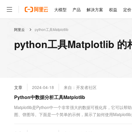
大模型
产品
解决方案
权益
定价
阿里云
python工具Matplotlib
大模型
产品
解决方案
权益
定价
云市场
伙伴
服务
了解阿里云
精选产品
精选解决方案
普惠上云
产品定价
精选商城
成为销售伙伴
售前咨询
为什么选择阿里云
千问AI平台
python工具Matplotlib
了解云产品的定价详情
大模型服务平台百炼
千问办公，解锁你的工作
普惠上云 官方力荐
分销伙伴
在线服务
网站建设
什么是云计算
大
大模型服务与应用平台
企业级Agent产品，直接
云服务器38元/年起，超
咨询伙伴
多端小程序
技术领先
云上成本管理
售后服务
轻量应用服务器
Agency Agents：拥
官方推荐返现计划
大模型
精选产品
精选解决方案
Salesforce 国际版订阅
稳定可靠
管理和优化成本
推荐新用户得奖励，单订单
销售伙伴合作计划
自助服务
友盟天域
安全合规
人工智能与机器学习
AI
文本生成
云数据库 RDS
HappyHorse 打造一
云工开物
无影生态合作计划
在线服务
文章
2024-04-18
来自：开发者社区
观测云
分析师报告
高校专属算力普惠，学生认
计算
互联网应用开发
Qwen3.8-Max
HOT
Salesforce On Alibaba C
工单服务
Python中数据分析工具Matplotlib
智能体时代全能旗舰模型
Tuya 物联网平台阿里云
研究报告与白皮书
人工智能平台 PAI
快速拥有专属 OpenClaw
大模
Consulting Partner 合
大数据
容器
免费试用
短信专区
一站式AI开发、训练和推
Matplotlib是Python中一个非常强大的数据可视化库，它
蓝凌 OA
Qwen3.7-Plus
AI 大模型销售与服务生
现代化应用
图、饼图等。下面是一个简单的示例，展示了如何使用Matplotlib来绘制一个
存储
天池大赛
能看、能想、能动手的多模
云解析DNS
解决方案免费试用 新老
电子合同
as plt # 数据 x = [1, 2, 3, 4, 5] y = [2, 4, 6, 8, 10] # 创建图表 plt..
最高领取价值200元试用
安全
网络与CDN
AI 算法大赛
Qwen3-VL-Plus
畅捷通