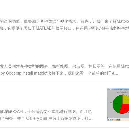
服务生态伙伴
视觉 Coding、空间感知、多模态思考等全面升级
1M上下文，专为长程任务能力而生
云工开物
企业应用
Works
Night Plan 支持 Qwen 3.8-Max
云原生大数据计算服务 MaxCompute
AI 办公
容器服务 Kub
NEW
Red Hat
30+ 款产品免费体验
Data Agent 驱动的一站式 Data+AI 开发治理平台
夜间 5 折，Qwen/Meoo/TokenPlan 客户专享
面向分析的企业级SaaS模式云数据仓库
AI智能应用
提供一站式管
科研合作
ERP
堂（旗舰版）
SUSE
了丰富的绘图功能，能够满足各种数据可视化需求。首先，让我们来了解Matplot
智能客服
AI 应用构建
大模型原生
CRM
pyplot模块，它提供了类似于MATLAB的绘图接口，使得用户可以轻松创建各种
防护产品
2个月
自动承接线索
建站小程序
Qoder
大模型服务平台百炼-应用模版
OA 办公系统
HOT
NEW
面向真实软件
个人版上线、团队版降价；千问3.8-Max首发发尝鲜
丰富多元化的应用模版和解决方案
力提升
财税管理
模板建站
万有无界
大模型服务平台百炼-智能体
400电话
定制建站
的模型效果
灵活可视化地构建企业级 Agent
帮助开发人员创建各种类型的图表，如折线图、散点图、柱状图等。在使用Matplo
方案
广告营销
模板小程序
epip install matplotlib接下来，我们来看一个简单的例子&...
秒悟
人工智能平台 PAI
定制小程序
云端极速 AI 
新一代 AI 视频生成模型，深度适配广告营销等场景
AI Native 的算法工程平台，一站式完成建模、训练、推理服务部署
APP 开发
建站系统
tlab相似的命令API，十分适合交互式地进行制图。而且也
AI 应用
10分钟微调：让0.6B模型媲美235B模
多模态数据信
备，并且 Gallery页面 中有上百幅缩略图，打开
型
依托云原生高可用架构,实现Dify私有化部署
这个页面中浏览、复制、粘贴一下，基本上都能搞
用1%尺寸在特定领域达到大模型90%以上效果