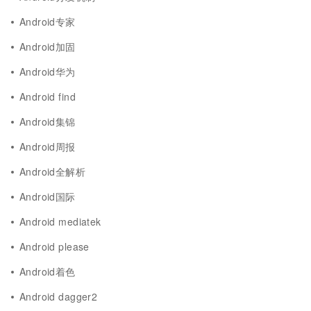
Android专家
Android加固
Android华为
Android find
Android集锦
Android周报
Android全解析
Android国际
Android mediatek
Android please
Android着色
Android dagger2