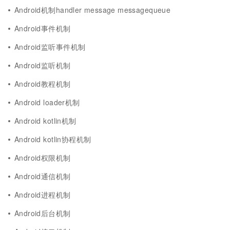
Android机制handler message messagequeue
Android事件机制
Android监听事件机制
Android监听机制
Android教程机制
Android loader机制
Android kotlin机制
Android kotlin协程机制
Android权限机制
Android通信机制
Android进程机制
Android后台机制