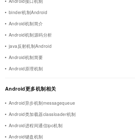
Android接口机制
binder机制Android
Android机制简介
Android机制源码分析
java反射机制Android
Android机制简要
Android原理机制
Android更多机制相关
Android异步机制messagequeue
Android类加载器classloader机制
Android进程间通信ipc机制
Android键盘机制