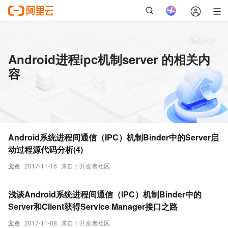
Android进程ipc机制server 的相关内
容
Android系统进程间通信（IPC）机制Binder中的Server启
动过程源代码分析(4)
文章
2017-11-16
来自：开发者社区
浅谈Android系统进程间通信（IPC）机制Binder中的
Server和Client获得Service Manager接口之路
文章
2017-11-08
来自：开发者社区