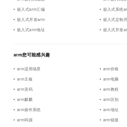
10 分钟在聊天系统中增加
专有云
嵌入式arm汇编
嵌入式系统a
嵌入式开发arm
嵌入式定制开
嵌入式arm地址
嵌入式开发a
arm您可能感兴趣
arm适用场景
arm价格
arm主板
arm电脑
arm灵码
arm教程
arm麒麟
arm区别
arm操作系统
arm地址
arm码源
arm链接