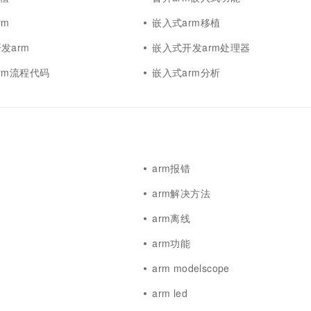
一个 AI 助手
超强辅助，Bol
即刻拥有 DeepSeek-R1 满血版
rm
嵌入式arm移植
在企业官网、通讯软件中为客户提供 AI 客服
多种方案随心选，轻松解锁专属 DeepSeek
发arm
嵌入式开发arm处理器
rm流程代码
嵌入式arm分析
arm报错
arm解决方法
arm离线
arm功能
arm modelscope
arm led