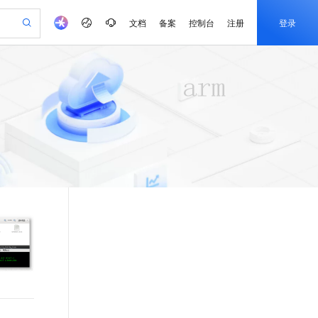
文档
备案
控制台
注册
登录
验
作计划
器
AI 活动
专业服务
服务伙伴合作计划
开发者社区
加入我们
产品动态
服务平台百炼
阿里云 OPC 创新助力计划
一站式生成采购清单，支持单品或批量购买
S产品伙伴计划（繁花）
峰会
CS
造的大模型服务与应用开发平台
Qwen Audio：打造专属 AI 语音助手
一句话生成原生可编辑精美 PPT 文稿
AI 生产力先锋
Al MaaS 服务伙伴赋能合作
域名
博文
Careers
NEW
至高可申请百万元
Qwen3.8-Max 模型上线
开启高性价比 AI 编程新体验
弹性可伸缩的云计算服务
Qwen-Audio-3.0-Realtime 端到端实时语音角色扮演
输入一句话想法, 轻松生成专业的 PPT
先锋实践拓展 AI 生产力的边界
Token 补贴，五大权
计划
海大会
伙伴信用分合作计划
商标
问答
社会招聘
益加速 OPC 成功
eek-V4-Pro
SS
一键部署幻兽帕鲁游戏服务器
飞天发布时刻
HOT
Open Search 向量检索版支
划
备案
电子书
校园招聘
pSeek-V4-Pro
视频创作，一键激活电商全链路生产力
稳定、安全、高性价比、高性能的云存储服务
一键购买专属联机服务器，轻松开启游戏
所见，即是所愿
持视频检索 Pipeline 功能
更多支持
划
公司注册
镜像站
视频生成
语音识别与合成
专属 QwenPaw
漫剧工坊：一站式动画创作平台
AI 实训营
HOT
应用身份服务 (IDaaS)
合作伙伴培训与认证
划
上云迁移
站生成，高效打造优质广告素材
全接入的云上超级电脑
从聊天伙伴进化为能主动干活的本地数字员工
快速生产连贯的高质量长漫剧
从基础到进阶，Agent 创客手把手教你
OpenClaw 管理能力上线
e-1.1-T2V
Qwen3-TTS-Flash
lScope
我要反馈
查询合作伙伴
畅细腻的高质量视频
离线语音合成大模型，多语言方言自适应，低延迟高稳定
n Alibaba Cloud ISV 合作
代维服务
建企业门户网站
10 分钟搭建微信、支付宝小程序
MaxCompute MaxFrame 提
创新加速
ope
登录合作伙伴管理后台
我要建议
站，无忧落地极速上线
以可视化方式快速构建移动和 PC 门户网站
国内短信简单易用，安全可靠，秒级触达，全球覆盖200+国家和地区。
高效部署网站，快速应用到小程序
供自动弹性内存功能
e-1.1-I2V
Cosyvoice-V3-Flash
安全
畅自然，细节丰富
高表现力语音合成大模型，语音克隆听感自然
我要投诉
PolarDB
上云场景组合购
Milvus 弹性伸缩功能新增节
伴
漫剧创作，剧本、分镜、视频高效生成
100%兼容MySQL、PostgreSQL，兼容Oracle，支持集中和分布式
覆盖90%+业务场景，专享组合折扣价
点支持范围
2V
VPN
Fun-ASR