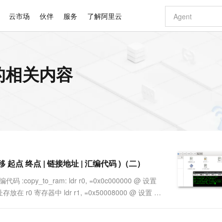
云市场
伙伴
服务
了解阿里云
AI 特惠
数据与 API
成为产品伙伴
企业增值服务
最佳实践
价格计算器
AI 场景体
基础软件
产品伙伴合
阿里云认证
市场活动
配置报价
大模型
的相关内容
自助选配和估算价格
新方式
睿译宝，AI翻译排版一步到位
智启 AI 普惠权益
产品生态集成认证中心
企业支持计划
云上春晚
域名与网站
千问官方 MaaS 平台，为开发者和 Agent 而生，新用户赠送 1 亿 + tokens 额度
AI Coding
阿里云Maa
2026 阿里云
云服务器 E
为企业打
数据集
Windows
大模型认证
模型
NEW
交付可用成果
值低价云产品抢先购
上传文档即自动完成翻译和格式还原
至高享 1亿+免费 tokens，加速 Al 应用落地
提供智能易用的域名与建站服务
智能编程，一键
安全可靠、
产品生态伙伴
专家技术服务
云上奥运之旅
弹性计算合作
阿里云中企出
手机三要素
宝塔 Linux
全部认证
价格优势
有专属领域专家
GLM-5.2：长任务时代开源旗舰模型
阿里云 OPC 创新助力计划
千问大模型
即刻拥有 DeepS
AI 电商营销
对象存储 O
大模型
产品生态伙伴工作台
企业增值服务台
云栖战略参考
云存储合作计
云栖大会
身份实名认证
CentOS
训练营
推动算力普惠，释放技术红利
最高返9万
多领域专家智能体,一键组建 AI 虚拟交付团队
快速构建应用程序和网站，即刻迈出上云第一步
至高百万元 Token 补贴，加速一人公司成长
多元化、高性能、安全可靠的大模型服务
真正可用的 1M 上下文,一次完成代码全链路开发
轻松解锁专属 Dee
从图文生成到
云上的中国
数据库合作计
活动全景
短信
Docker
图片和
站式影视创作平台
Hermes Agent，打造自进化智能体
Token Plan 模型订阅计划
数字证书管理服务（原SSL证书）
5 分钟轻松部署
AI 广告创作
无影云电脑
企业成长
NEW
信息公告
看见新力量
云网络合作计
OCR 文字识别
JAVA
证享300元代金券
可视化编排打通从文字构思到成片全链路闭环
全托管，含MySQL、PostgreSQL、SQL Server、MariaDB多引擎
自主进化，持久记忆，越用越聪明
Qwen3.8-Max 首发尝鲜，限时加量 10 倍，夜间低至2折
实现全站HTTPS，呈现可信的WEB访问
图文、视频一
随时随地安
Kimi-K3
HappyHors
NEW
魔搭 Mode
loud
服务实践
官网公告
 起点 终点 | 链接地址 | 汇编代码 )（二）
Kimi 最新旗舰模型，长程编程与推理利器
让文字生成流
金融模力时刻
Salesforce O
版
发票查验
全能环境
Claude Code + GStack 打造工程团队
千问办公，限时限量积分加倍
Qoder
低代码高效构
AI 建站
短信服务
型
NEW
作计划
计划
创新中心
魔搭 ModelSc
健康状态
理服务
让AI从“聊天伙伴”进化为能干活的“数字员工”
安装技能 GStack，拥有专属 AI 工程团队
你的AI工作搭子，覆盖日常办公高频场景
面向真实软件的智能体编程平台
0 代码专业建
py_to_ram: ldr r0, =0x0c000000 @ 设置
客户案例
天气预报查询
操作系统
Deepseek-v4-pro
HappyHors
态合作计划
 r0 寄存器中 ldr r1, =0x50008000 @ 设置 代
态智能体模型
旗舰 MoE 大模型，百万上下文与顶尖推理能力
图生视频，流
同享
万小智 AI 建站低至 15元/月
Qoder CN
AI 短剧/漫剧
云原生数据库 
快递物流查询
WordPress
成为服务伙
高校合作
点，立即开启云上创新
覆盖公网/内网、递归/权威、移动APP等全场景解析服务
送.CN域名，送备案服务码
基于千问大模型等，支持代码智能生成、研发智能问答
AI助力短剧
GLM-5.2
Wan2.7-T
Ubuntu