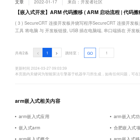
文章
2022-01-17
来自：开发者社区
大数据开发治理平台 Data
AI 产品 免费试用
网络
安全
云开发大赛
Tableau 订阅
【嵌入式开发】ARM 代码搬移 ( ARM 启动流程 | 代码搬移
1亿+ 大模型 tokens 和 
可观测
入门学习赛
中间件
AI空中课堂在线直播课
( 3 ) SecureCRT 连接开发板并烧写程序SecureCRT 连接开发
云防火墙
140+云产品 免费试用
大模型服务
工具 将电脑 与 开发板链接, USB 插在电脑端, 串口端插在 开发
上云与迁云
云原生的云上边界网络安全
产品新客免费试用，最长1
数据库
设置 : 将开发板右侧的开关设置成 SD 卡启动, 即 (1~8) 位置 : 0, 0, 0, 1,
生态解决方案
千问AI平台-Token Plan
企业出海
大模型ACA认证体验
大数据计算
助力企业全员 AI 认知与能
行业生态解决方案
共有2条
<
1
>
跳转至：
GO
政企业务
媒体服务
千问AI平台-模型体验
开发者生态解决方案
在线体验全尺寸、多种模态
更新时间 2024-03-27 09:03:39
企业服务与云通信
本页面内关键词为智能算法引擎基于机器学习所生成，如有任何问题，可在页
AI 开发和 AI 应用解决
Happy 系列大模型
域名与网站
终端用户计算
arm嵌入式相关内容
Serverless
大模型解决方案
arm嵌入式应用
arm嵌入式
开发工具
快速部署 Dify，高效搭建 
嵌入式arm
合肥嵌入式项
迁移与运维管理
arm嵌入式概念
arm嵌入式