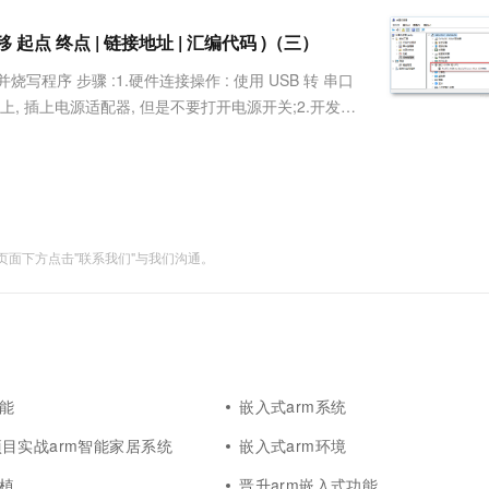
服务生态伙伴
视觉 Coding、空间感知、多模态思考等全面升级
1M上下文，专为长程任务能力而生
云工开物
企业应用
Works
Night Plan 支持 Qwen 3.8-Max
云原生大数据计算服务 MaxCompute
AI 办公
容器服务 Kub
NEW
Red Hat
 起点 终点 | 链接地址 | 汇编代码 )（三）
30+ 款产品免费体验
Data Agent 驱动的一站式 Data+AI 开发治理平台
夜间 5 折，Qwen/Meoo/TokenPlan 客户专享
面向分析的企业级SaaS模式云数据仓库
AI智能应用
提供一站式管
科研合作
ERP
堂（旗舰版）
SUSE
板并烧写程序 步骤 :1.硬件连接操作 : 使用 USB 转 串口
智能客服
AI 应用构建
大模型原生
CRM
板上, 插上电源适配器, 但是不要打开电源开关;2.开发板
防护产品
2个月
自动承接线索
 1, 1, 1, 1;....
建站小程序
Qoder
大模型服务平台百炼-应用模版
OA 办公系统
HOT
NEW
面向真实软件
个人版上线、团队版降价；千问3.8-Max首发发尝鲜
丰富多元化的应用模版和解决方案
力提升
财税管理
模板建站
万有无界
大模型服务平台百炼-智能体
400电话
定制建站
的模型效果
灵活可视化地构建企业级 Agent
面下方点击"联系我们"与我们沟通。
方案
广告营销
模板小程序
秒悟
人工智能平台 PAI
定制小程序
云端极速 AI 
新一代 AI 视频生成模型，深度适配广告营销等场景
AI Native 的算法工程平台，一站式完成建模、训练、推理服务部署
APP 开发
建站系统
功能
嵌入式arm系统
AI 应用
10分钟微调：让0.6B模型媲美235B模
多模态数据信
目实战arm智能家居系统
嵌入式arm环境
型
依托云原生高可用架构,实现Dify私有化部署
用1%尺寸在特定领域达到大模型90%以上效果
移植
晋升arm嵌入式功能