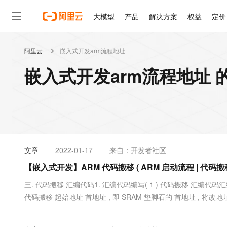
大模型
产品
解决方案
权益
定价
阿里云
嵌入式开发arm流程地址
大模型
产品
解决方案
权益
定价
云市场
伙伴
服务
了解阿里云
精选产品
精选解决方案
普惠上云
产品定价
精选商城
成为销售伙伴
售前咨询
为什么选择阿里云
千问AI平台
嵌入式开发arm流程地址 
了解云产品的定价详情
大模型服务平台百炼
千问办公，解锁你的工作
普惠上云 官方力荐
分销伙伴
在线服务
网站建设
什么是云计算
大
大模型服务与应用平台
企业级Agent产品，直接
云服务器38元/年起，超
咨询伙伴
多端小程序
技术领先
云上成本管理
售后服务
轻量应用服务器
Agency Agents：拥
官方推荐返现计划
大模型
精选产品
精选解决方案
Salesforce 国际版订阅
稳定可靠
管理和优化成本
推荐新用户得奖励，单订单
销售伙伴合作计划
自助服务
友盟天域
安全合规
人工智能与机器学习
AI
文本生成
云数据库 RDS
HappyHorse 打造一
云工开物
无影生态合作计划
在线服务
文章
2022-01-17
来自：开发者社区
观测云
分析师报告
高校专属算力普惠，学生认
计算
互联网应用开发
Qwen3.8-Max
HOT
Salesforce On Alibaba C
工单服务
【嵌入式开发】ARM 代码搬移 ( ARM 启动流程 | 代码搬移
智能体时代全能旗舰模型
Tuya 物联网平台阿里云
研究报告与白皮书
人工智能平台 PAI
快速拥有专属 OpenClaw
大模
Consulting Partner 合
大数据
容器
免费试用
短信专区
一站式AI开发、训练和推
三. 代码搬移 汇编代码1. 汇编代码编写( 1 ) 代码搬移 汇编代码汇编代码 :co
蓝凌 OA
Qwen3.7-Plus
AI 大模型销售与服务生
现代化应用
代码搬移 起始地址 首地址 , 即 SRAM 垫脚石的 首地址 , 将改地址存放在
存储
天池大赛
能看、能想、能动手的多模
云解析DNS
解决方案免费试用 新老
电子合同
码搬移 终点 首地址 , 即 内存的首地址 , 将...
最高领取价值200元试用
安全
网络与CDN
AI 算法大赛
Qwen3-VL-Plus
畅捷通