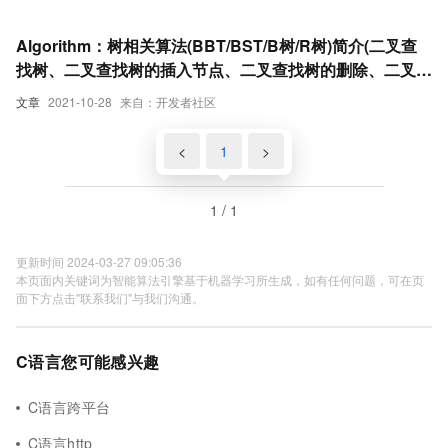
平衡二叉树)C 语言实现
Algorithm：树相关算法(BBT/BST/B树/R树)简介(二叉查
找树、二叉查找树的插入节点、二叉查找树的删除、二叉树
的遍历、平衡二叉树)C 语言实现
文章
2021-10-28
来自：开发者社区
<
1
>
1 / 1
更新时间 2024-03-27 09:05:36
本页面内关键词为智能算法引擎基于机器学习所生成，如有任何问题，可在页
面下方点击"联系我们"与我们沟通。
C语言您可能感兴趣
C语言跨平台
C语言http