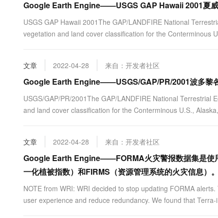
Google Earth Engine——USGS GAP Hawaii
USGS GAP Hawaii 2001The GAP/LANDFIRE National Terrestrial
vegetation and land cover classification for the Conterminous U
文章
2022-04-28
来自：开发者社区
Google Earth Engine——USGS/GAP/PR/20
USGS/GAP/PR/2001The GAP/LANDFIRE National Terrestrial Eco
and land cover classification for the Conterminous U.S., Alaska
文章
2022-04-28
来自：开发者社区
Google Earth Engine——FORMA火灾警报数据
一化植被指数）和FIRMS（资源管理系统的火灾信息）
NOTE from WRI: WRI decided to stop updating FORMA alerts. T
user experience and reduce redundancy. We found that Terra-i