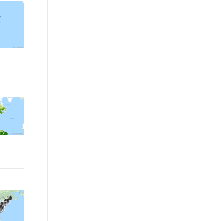
文戏情感细腻自然，动作戏激烈拳拳到肉，实现更强表演能力
支持中英文自由切换，具备更强的噪声鲁棒性
ernetes 版 ACK
云聚AI 严选权益
AI 原生数据库服务发布
SSL 证书
，一键激活高效办公新体验
理容器应用的 K8s 服务
精选AI产品，从模型到应用全链提效
Agent 数据网关
堡垒机
AI 用量加速计划
云原生数据库 PolarDB
应用
防火墙
、识别商机，让客服更高效、服务更出色。
新老同享，达量后返
Agentic Database 发布
千问办公
主机安全
NEW
的智能体编程平台
一站式AI生产力平台
AI 应用及服务市场
伶鹊
企业级人与Agent协作平台，接入和调度多个数字员工
智能客服平台，对话机器人、对话分析、智能外呼
AI 应用
大模型服务平台百炼 - 全妙
大模型
应用创作平台
多模态内容创作工具，已接入 DeepSeek
自然语言处理
数据标注
机器学习
息提取
与 AI 智能体进行实时音视频通话
从文本、图片、视频中提取结构化的属性信息
构建支持视频理解的 AI 音视频实时通话应用