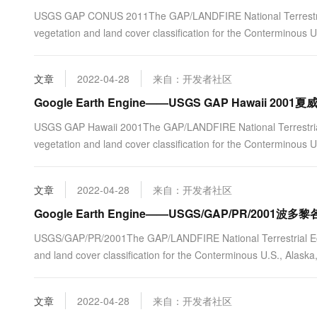
10 分钟在聊天系统中增加
专有云
USGS GAP CONUS 2011The GAP/LANDFIRE National Terrestrial
vegetation and land cover classification for the Conterminous U
文章
2022-04-28
来自：开发者社区
Google Earth Engine——USGS GAP Hawaii
USGS GAP Hawaii 2001The GAP/LANDFIRE National Terrestrial
vegetation and land cover classification for the Conterminous U
文章
2022-04-28
来自：开发者社区
Google Earth Engine——USGS/GAP/PR/20
USGS/GAP/PR/2001The GAP/LANDFIRE National Terrestrial Eco
and land cover classification for the Conterminous U.S., Alaska
文章
2022-04-28
来自：开发者社区