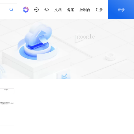
文档
备案
控制台
注册
登录
验
作计划
器
AI 活动
专业服务
服务伙伴合作计划
开发者社区
加入我们
产品动态
服务平台百炼
阿里云 OPC 创新助力计划
一站式生成采购清单，支持单品或批量购买
io：打造专属 AI 语音助手
S产品伙伴计划（繁花）
峰会
CS
造的大模型服务与应用开发平台
一句话生成原生可编辑精美 PPT 文稿
AI 生产力先锋
Al MaaS 服务伙伴赋能合作
域名
博文
Careers
至高可申请百万元
Qwen3.8-Max 模型上线
开启高性价比 AI 编程新体验
弹性可伸缩的云计算服务
Qwen-Audio-3.0-Realtime 端到端实时语音角色扮演
输入一句话想法, 轻松生成专业的 PPT
先锋实践拓展 AI 生产力的边界
Token 补贴，五大权
计划
海大会
伙伴信用分合作计划
商标
问答
社会招聘
益加速 OPC 成功
eek-V4-Pro
SS
一键部署幻兽帕鲁游戏服务器
飞天发布时刻
HOT
Open Search 向量检索版支
划
备案
电子书
校园招聘
pSeek-V4-Pro
视频创作，一键激活电商全链路生产力
稳定、安全、高性价比、高性能的云存储服务
一键购买专属联机服务器，轻松开启游戏
所见，即是所愿
持视频检索 Pipeline 功能
更多支持
划
公司注册
镜像站
视频生成
语音识别与合成
专属 QwenPaw
漫剧工坊：一站式动画创作平台
AI 实训营
HOT
应用身份服务 (IDaaS)
合作伙伴培训与认证
划
上云迁移
站生成，高效打造优质广告素材
全接入的云上超级电脑
从聊天伙伴进化为能主动干活的本地数字员工
快速生产连贯的高质量长漫剧
从基础到进阶，Agent 创客手把手教你
OpenClaw 管理能力上线
e-1.1-T2V
Qwen3-TTS-Flash
lScope
我要反馈
查询合作伙伴
畅细腻的高质量视频
离线语音合成大模型，多语言方言自适应，低延迟高稳定
n Alibaba Cloud ISV 合作
代维服务
建企业门户网站
10 分钟搭建微信、支付宝小程序
MaxCompute MaxFrame 提
创新加速
ope
登录合作伙伴管理后台
我要建议
站，无忧落地极速上线
以可视化方式快速构建移动和 PC 门户网站
国内短信简单易用，安全可靠，秒级触达，全球覆盖200+国家和地区。
高效部署网站，快速应用到小程序
供自动弹性内存功能
e-1.1-I2V
Cosyvoice-V3-Flash
安全
畅自然，细节丰富
高表现力语音合成大模型，语音克隆听感自然
我要投诉
PolarDB
上云场景组合购
Milvus 弹性伸缩功能新增节
伴
漫剧创作，剧本、分镜、视频高效生成
100%兼容MySQL、PostgreSQL，兼容Oracle，支持集中和分布式
覆盖90%+业务场景，专享组合折扣价
点支持范围
2V
VPN
Fun-ASR