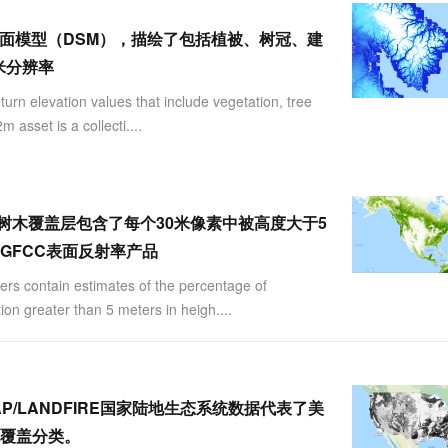
服务生态伙伴
视觉 Coding、空间感知、多模态思考等全面升级
1M上下文，专为长程任务能力而生
云工开物
企业应用
Works
Night Plan 支持 Qwen 3.8-Max
云原生大数据计算服务 MaxCompute
AI 办公
容器服务 Kub
NEW
Red Hat
是一个数字表面模型（DSM），描绘了包括植被、树冠、建
30+ 款产品免费体验
Data Agent 驱动的一站式 Data+AI 开发治理平台
夜间 5 折，Qwen/Meoo/TokenPlan 客户专享
面向分析的企业级SaaS模式云数据仓库
AI智能应用
提供一站式管
科研合作
ERP
米分辨率
堂（旗舰版）
SUSE
智能客服
AI 应用构建
大模型原生
CRM
turn elevation values that include vegetation, tree
防护产品
2个月
自动承接线索
建站小程序
asset is a collecti....
Qoder
大模型服务平台百炼-应用模版
OA 办公系统
HOT
NEW
面向真实软件
个人版上线、团队版降价；千问3.8-Max首发发尝鲜
丰富多元化的应用模版和解决方案
力提升
财税管理
模板建站
万有无界
大模型服务平台百炼-智能体
400电话
定制建站
的模型效果
灵活可视化地构建企业级 Agent
（VCF）树木覆盖层包含了每个30米像素中被高度大于5
方案
广告营销
模板小程序
GFCC表面反射率产品
秒悟
人工智能平台 PAI
定制小程序
云端极速 AI 
新一代 AI 视频生成模型，深度适配广告营销等场景
AI Native 的算法工程平台，一站式完成建模、训练、推理服务部署
ers contain estimates of the percentage of
on greater than 5 meters in heigh....
APP 开发
建站系统
AI 应用
10分钟微调：让0.6B模型媲美235B模
多模态数据信
2011GAP/LANDFIRE国家陆地生态系统数据代表了美
型
依托云原生高可用架构,实现Dify私有化部署
覆盖分类。
用1%尺寸在特定领域达到大模型90%以上效果