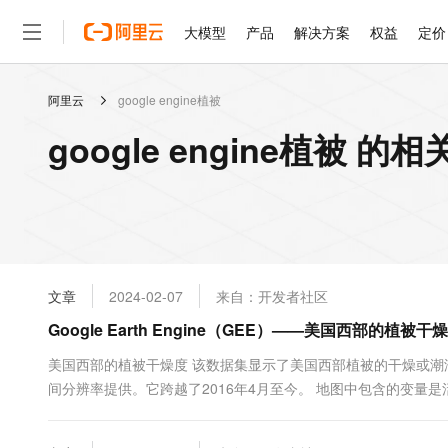
大模型
产品
解决方案
权益
定价
阿里云
google engine植被
大模型
产品
解决方案
权益
定价
云市场
伙伴
服务
了解阿里云
精选产品
精选解决方案
普惠上云
产品定价
精选商城
成为销售伙伴
售前咨询
为什么选择阿里云
千问AI平台
google engine植被 的
了解云产品的定价详情
大模型服务平台百炼
千问办公，解锁你的工作
普惠上云 官方力荐
分销伙伴
在线服务
网站建设
什么是云计算
大
大模型服务与应用平台
企业级Agent产品，直接
云服务器38元/年起，超
咨询伙伴
多端小程序
技术领先
云上成本管理
售后服务
轻量应用服务器
Agency Agents：拥
官方推荐返现计划
大模型
精选产品
精选解决方案
Salesforce 国际版订阅
稳定可靠
管理和优化成本
推荐新用户得奖励，单订单
销售伙伴合作计划
自助服务
友盟天域
安全合规
人工智能与机器学习
AI
文本生成
云数据库 RDS
HappyHorse 打造一
云工开物
无影生态合作计划
在线服务
文章
2024-02-07
来自：开发者社区
观测云
分析师报告
高校专属算力普惠，学生认
计算
互联网应用开发
Qwen3.8-Max
HOT
Salesforce On Alibaba C
工单服务
Google Earth Engine（GEE）——美国西部的
智能体时代全能旗舰模型
Tuya 物联网平台阿里云
研究报告与白皮书
人工智能平台 PAI
快速拥有专属 OpenClaw
大模
Consulting Partner 合
大数据
容器
免费试用
短信专区
一站式AI开发、训练和推
美国西部的植被干燥度 该数据集显示了美国西部植被的干燥或潮湿
蓝凌 OA
Qwen3.7-Plus
AI 大模型销售与服务生
现代化应用
间分辨率提供。它跨越了2016年4月至今。 地图中包含的变量
存储
天池大赛
能看、能想、能动手的多模
云解析DNS
解决方案免费试用 新老
电子合同
物量中的水的质量（以百分比数量表示）。例如，如果一个像素值
最高领取价值200元试用
安全
网络与CDN
AI 算法大赛
Qwen3-VL-Plus
有1.5公斤的水。活体燃料的含水量是通过使用Sentine...
畅捷通