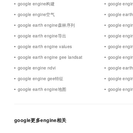
google engine构建
google en
google engine空气
google ear
google earth engine森林序列
google eng
google earth engine导出
google eng
google earth engine values
google eng
google earth engine gee landsat
google engin
google engine ndvi
google earth
google engine gee特征
google eng
google earth engine地图
google eng
google更多engine相关