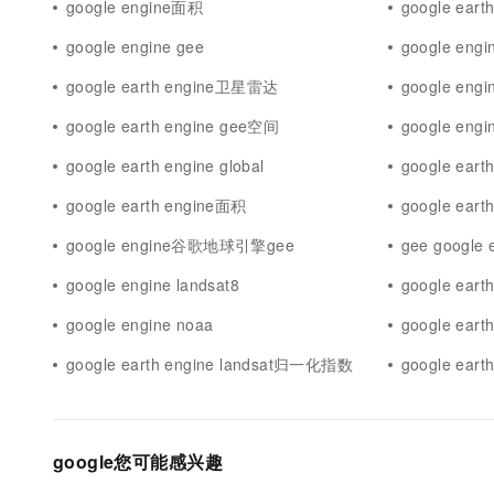
google engine面积
google ear
google engine gee
google eng
google earth engine卫星雷达
google engi
google earth engine gee空间
google e
google earth engine global
google ear
google earth engine面积
google ear
google engine谷歌地球引擎gee
gee google 
google engine landsat8
google ear
google engine noaa
google ea
google earth engine landsat归一化指数
google ear
google您可能感兴趣