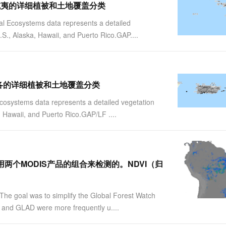
 2001夏威夷的详细植被和土地覆盖分类
 Ecosystems data represents a detailed
.S., Alaska, Hawaii, and Puerto Rico.GAP....
01波多黎各的详细植被和土地覆盖分类
systems data represents a detailed vegetation
, Hawaii, and Puerto Rico.GAP/LF ....
集是使用两个MODIS产品的组合来检测的。NDVI（归
。
he goal was to simplify the Global Forest Watch
 and GLAD were more frequently u....