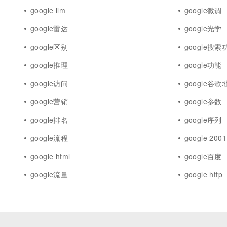
google llm
google微调
google雷达
google光学
google区别
google搜索
google推理
google功能
google访问
google谷
google营销
google参数
google排名
google序列
google流程
google 2001
google html
google百度
google流量
google http