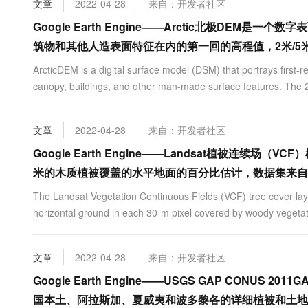
文章
2022-04-28
来自：开发者社区
大数据开发治理平台 Data
AI 产品 免费试用
网络
安全
云开发大赛
Tableau 订阅
Google Earth Engine——Arctic北极DEM
1亿+ 大模型 tokens 和 
可观测
入门学习赛
中间件
筑物和其他人造表面特征在内的第一回的高程值，2米/5
AI空中课堂在线直播课
云防火墙
140+云产品 免费试用
大模型服务
上云与迁云
ArcticDEM is a digital surface model (DSM) that portrays first-re
云原生的云上边界网络安全
产品新客免费试用，最长1
数据库
生态解决方案
canopy, buildings, and other man-made surface features. The 2m 
千问AI平台-Token Plan
企业出海
大模型ACA认证体验
大数据计算
助力企业全员 AI 认知与能
行业生态解决方案
政企业务
媒体服务
文章
2022-04-28
来自：开发者社区
千问AI平台-模型体验
开发者生态解决方案
在线体验全尺寸、多种模态
Google Earth Engine——Landsat植被连续场
企业服务与云通信
AI 开发和 AI 应用解决
米的木质植被覆盖的水平地面的百分比估计，数据集来自
Happy 系列大模型
域名与网站
The Landsat Vegetation Continuous Fields (VCF) tree cover lay
终端用户计算
horizontal ground in each 30-m pixel covered by woody vegetati
Serverless
大模型解决方案
文章
2022-04-28
来自：开发者社区
开发工具
快速部署 Dify，高效搭建 
Google Earth Engine——USGS GAP CONUS 
迁移与运维管理
国本土、阿拉斯加、夏威夷和波多黎各的详细植被和土地