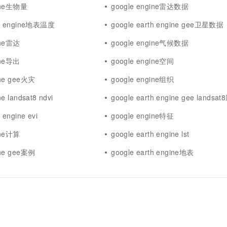
gine生物量
google engine雷达数据
th engine地表温度
google earth engine gee卫星数据
ine雷达
google engine气候数据
ine导出
google engine空间
ine gee火灾
google engine组织
e landsat8 ndvi
google earth engine gee landsa
 engine evi
google engine特征
ine计算
google earth engine lst
ine gee案例
google earth engine地表