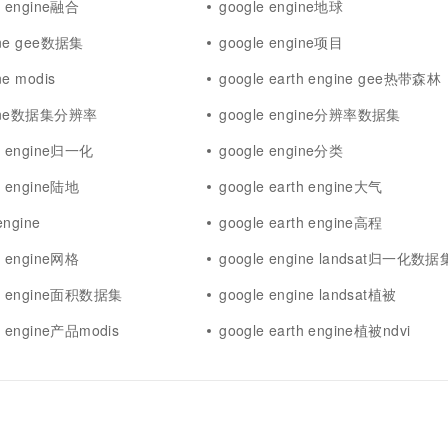
th engine融合
google engine地球
ine gee数据集
google engine项目
ne modis
google earth engine gee热带森林
ngine数据集分辨率
google engine分辨率数据集
th engine归一化
google engine分类
th engine陆地
google earth engine大气
engine
google earth engine高程
th engine网格
google engine landsat归一化数据
rth engine面积数据集
google engine landsat植被
th engine产品modis
google earth engine植被ndvi