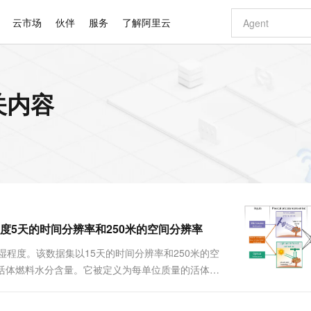
云市场
伙伴
服务
了解阿里云
AI 特惠
数据与 API
成为产品伙伴
企业增值服务
最佳实践
价格计算器
AI 场景体
基础软件
产品伙伴合
阿里云认证
市场活动
配置报价
大模型
相关内容
自助选配和估算价格
新方式
睿译宝，AI翻译排版一步到位
智启 AI 普惠权益
产品生态集成认证中心
企业支持计划
云上春晚
域名与网站
千问官方 MaaS 平台，为开发者和 Agent 而生，新用户赠送 1 亿 + tokens 额度
Qwen Aud
AI Coding
阿里云Maa
2026 阿里云
云服务器 E
为企业打
数据集
Windows
大模型认证
模型
NEW
NEW
交付可用成果
值低价云产品抢先购
上传文档即自动完成翻译和格式还原
至高享 1亿+免费 tokens，加速 Al 应用落地
提供智能易用的域名与建站服务
智能编程，一键
安全可靠、
产品生态伙伴
专家技术服务
云上奥运之旅
弹性计算合作
阿里云中企出
手机三要素
宝塔 Linux
全部认证
价格优势
有专属领域专家
GLM-5.2：长任务时代开源旗舰模型
阿里云 OPC 创新助力计划
千问大模型
即刻拥有 DeepS
AI 电商营销
对象存储 O
大模型
产品生态伙伴工作台
企业增值服务台
云栖战略参考
云存储合作计
云栖大会
身份实名认证
CentOS
训练营
推动算力普惠，释放技术红利
最高返9万
多领域专家智能体,一键组建 AI 虚拟交付团队
快速构建应用程序和网站，即刻迈出上云第一步
至高百万元 Token 补贴，加速一人公司成长
多元化、高性能、安全可靠的大模型服务
真正可用的 1M 上下文,一次完成代码全链路开发
轻松解锁专属 Dee
从图文生成到
云上的中国
数据库合作计
活动全景
短信
Docker
图片和
站式影视创作平台
Hermes Agent，打造自进化智能体
Token Plan 模型订阅计划
数字证书管理服务（原SSL证书）
5 分钟轻松部署
AI 广告创作
无影云电脑
企业成长
NEW
信息公告
看见新力量
云网络合作计
OCR 文字识别
JAVA
证享300元代金券
可视化编排打通从文字构思到成片全链路闭环
全托管，含MySQL、PostgreSQL、SQL Server、MariaDB多引擎
自主进化，持久记忆，越用越聪明
Qwen3.8-Max 首发尝鲜，限时加量 10 倍，夜间低至2折
实现全站HTTPS，呈现可信的WEB访问
图文、视频一
随时随地安
Kimi-K3
HappyHors
NEW
魔搭 Mode
loud
服务实践
官网公告
植被干燥度5天的时间分辨率和250米的空间分辨率
Kimi 最新旗舰模型，长程编程与推理利器
让文字生成流
金融模力时刻
Salesforce O
版
发票查验
全能环境
Claude Code + GStack 打造工程团队
千问办公，限时限量积分加倍
Qoder
低代码高效构
AI 建站
短信服务
型
NEW
作计划
计划
创新中心
魔搭 ModelSc
健康状态
理服务
让AI从“聊天伙伴”进化为能干活的“数字员工”
安装技能 GStack，拥有专属 AI 工程团队
你的AI工作搭子，覆盖日常办公高频场景
面向真实软件的智能体编程平台
0 代码专业建
程度。该数据集以15天的时间分辨率和250米的空
客户案例
天气预报查询
操作系统
Deepseek-v4-pro
HappyHors
态合作计划
是活体燃料水分含量。它被定义为每单位质量的活体生
态智能体模型
旗舰 MoE 大模型，百万上下文与顶尖推理能力
图生视频，流
同享
万小智 AI 建站低至 15元/月
Qoder CN
AI 短剧/漫剧
云原生数据库 
快递物流查询
WordPress
成为服务伙
=150，这意味着该像素中的植被每1公斤活生物质就
高校合作
点，立即开启云上创新
覆盖公网/内网、递归/权威、移动APP等全场景解析服务
送.CN域名，送备案服务码
基于千问大模型等，支持代码智能生成、研发智能问答
AI助力短剧
GLM-5.2
Wan2.7-T
Ubuntu