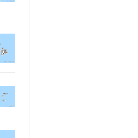
t.diy 一步搞定创意建站
构建大模型应用的安全防护体系
通过自然语言交互简化开发流程,全栈开发支持
通过阿里云安全产品对 AI 应用进行安全防护