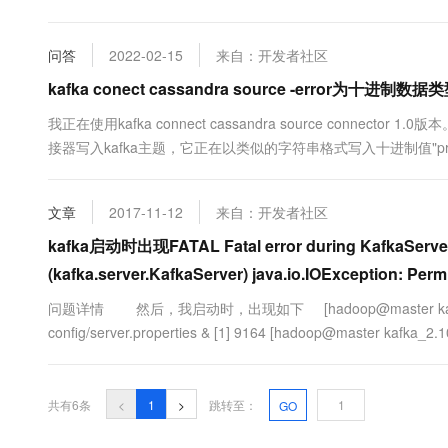
10 分钟在聊天系统中增加
专有云
问答
2022-02-15
来自：开发者社区
kafka conect cassandra source -error为十进制数据
我正在使用kafka connect cassandra source conne
接器写入kafka主题，它正在以类似的字符串格式写入十进制值"pric
常”.... 请在kafka主题中写下值时建议可能出....
文章
2017-11-12
来自：开发者社区
kafka启动时出现FATAL Fatal error during KafkaServer 
(kafka.server.KafkaServer) java.io.IOExceptio
问题详情 然后，我启动时，出现如下 [hadoop@master kafka_2.10-0.9
config/server.properties & [1] 9164 [hadoop@master kafka_2.10-
共有6条
<
1
>
跳转至：
GO