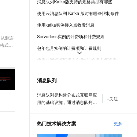
消息队列Kafka版支持的规格类型有哪些
t.diy 一步搞定创意建站
构建大模型应用的安全防护体系
通过自然语言交互简化开发流程,全栈开发支持
通过阿里云安全产品对 AI 应用进行安全防护
使用云消息队列 Kafka 版时有哪些限制条件
使用kafka实例接入点收发消息
Serverless实例的计费项和计费规则
on从源连
字格式异
包年包月实例的计费项和计费规则
使用公网或VPC接入Kafka时的接入点选用说明
Kafka订阅者最佳实践
消息队列
各版本生命周期与支持策略-云消息队列 Kafka 版-阿里云
消息队列Kafka版的系统架构、发布和订阅模型
消息队列是构建分布式互联网应
+关注
用的基础设施，通过消息队列实
现的松耦合架构设计可以提高系
统可用性以及可扩展性，是适用
热门技术解决方案
更多
于现代应用的优秀设计方案。