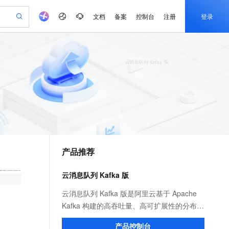
文档
备案
控制台
注册
登录
验
作计划
器
AI 活动
专业服务
服务伙伴合作计划
开发者社区
加入我们
产品动态
服务平台百炼
阿里云 OPC 创新助力计划
一站式生成采购清单，支持单品或批量购买
io：打造专属 AI 语音助手
S产品伙伴计划（繁花）
峰会
CS
造的大模型服务与应用开发平台
一句话生成原生可编辑精美 PPT 文稿
AI 生产力先锋
Al MaaS 服务伙伴赋能合作
域名
博文
Careers
至高可申请百万元
Qwen3.8-Max 模型上线
开启高性价比 AI 编程新体验
弹性可伸缩的云计算服务
Qwen-Audio-3.0-Realtime 端到端实时语音角色扮演
输入一句话想法, 轻松生成专业的 PPT
先锋实践拓展 AI 生产力的边界
Token 补贴，五大权
计划
海大会
伙伴信用分合作计划
商标
问答
社会招聘
益加速 OPC 成功
eek-V4-Pro
SS
一键部署幻兽帕鲁游戏服务器
飞天发布时刻
HOT
Open Search 向量检索版支
划
备案
电子书
校园招聘
pSeek-V4-Pro
视频创作，一键激活电商全链路生产力
稳定、安全、高性价比、高性能的云存储服务
一键购买专属联机服务器，轻松开启游戏
所见，即是所愿
持视频检索 Pipeline 功能
更多支持
划
公司注册
镜像站
视频生成
语音识别与合成
专属 QwenPaw
漫剧工坊：一站式动画创作平台
AI 实训营
HOT
应用身份服务 (IDaaS)
合作伙伴培训与认证
产品推荐
划
上云迁移
站生成，高效打造优质广告素材
全接入的云上超级电脑
从聊天伙伴进化为能主动干活的本地数字员工
快速生产连贯的高质量长漫剧
从基础到进阶，Agent 创客手把手教你
OpenClaw 管理能力上线
e-1.1-T2V
Qwen3-TTS-Flash
lScope
我要反馈
查询合作伙伴
畅细腻的高质量视频
离线语音合成大模型，多语言方言自适应，低延迟高稳定
n Alibaba Cloud ISV 合作
代维服务
建企业门户网站
10 分钟搭建微信、支付宝小程序
云消息队列 Kafka 版
MaxCompute MaxFrame 提
创新加速
ope
登录合作伙伴管理后台
我要建议
站，无忧落地极速上线
以可视化方式快速构建移动和 PC 门户网站
国内短信简单易用，安全可靠，秒级触达，全球覆盖200+国家和地区。
高效部署网站，快速应用到小程序
供自动弹性内存功能
e-1.1-I2V
Cosyvoice-V3-Flash
云消息队列 Kafka 版是阿里云基于 Apache
安全
畅自然，细节丰富
高表现力语音合成大模型，语音克隆听感自然
我要投诉
PolarDB
Kafka 构建的高吞吐量、高可扩展性的分布式
上云场景组合购
Milvus 弹性伸缩功能新增节
伴
漫剧创作，剧本、分镜、视频高效生成
100%兼容MySQL、PostgreSQL，兼容Oracle，支持集中和分布式
覆盖90%+业务场景，专享组合折扣价
点支持范围
消息队列服务，广泛用于日志收集、监控数
2V
VPN
Fun-ASR
产品控制台