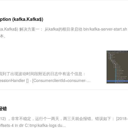
服务生态伙伴
视觉 Coding、空间感知、多模态思考等全面升级
1M上下文，专为长程任务能力而生
云工开物
企业应用
Works
Night Plan 支持 Qwen 3.8-Max
云原生大数据计算服务 MaxCompute
AI 办公
容器服务 Kub
NEW
Red Hat
30+ 款产品免费体验
Data Agent 驱动的一站式 Data+AI 开发治理平台
夜间 5 折，Qwen/Meoo/TokenPlan 客户专享
面向分析的企业级SaaS模式云数据仓库
AI智能应用
提供一站式管
科研合作
ERP
tion (kafka.Kafka$)
堂（旗舰版）
SUSE
智能客服
AI 应用构建
大模型原生
CRM
kafka.Kafka$) 解决方案一： 从kafka的根目录启动 bin/kafka-server-start.sh
防护产品
2个月
自动承接线索
建站小程序
版本。
Qoder
大模型服务平台百炼-应用模版
OA 办公系统
HOT
NEW
面向真实软件
个人版上线、团队版降价；千问3.8-Max首发发尝鲜
丰富多元化的应用模版和解决方案
力提升
财税管理
模板建站
万有无界
大模型服务平台百炼-智能体
400电话
定制建站
的模型效果
灵活可视化地构建企业级 Agent
方案
广告营销
模板小程序
秒悟
人工智能平台 PAI
nk日志，找到了出现波动时间段附近的日志中有这个信息：
定制小程序
云端极速 AI 
新一代 AI 视频生成模型，深度适配广告营销等场景
AI Native 的算法工程平台，一站式完成建模、训练、推理服务部署
SessionHandler [] - [ConsumerclientId=consumer-
APP 开发
建站系统
0报错
AI 应用
10分钟微调：让0.6B模型媲美235B模
多模态数据信
asc, sha512) ，非常不稳定，运行个一两天，两三天就会报错。错误如下： [2018-0
型
依托云原生高可用架构,实现Dify私有化部署
ets-4 in dir C:\tmp\kafka-logs du...
用1%尺寸在特定领域达到大模型90%以上效果