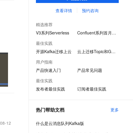
据聚合、流式数据处理、在线和离线分析
文戏情感细腻自然，动作戏激烈拳拳到肉，实现更强表演能力
支持中英文自由切换，具备更强的噪声鲁棒性
ernetes 版 ACK
云聚AI 严选权益
AI 原生数据库服务发布
SSL 证书
等，是大数据生态中不可或缺的产品之一，
查看详情
预约咨询
，一键激活高效办公新体验
理容器应用的 K8s 服务
精选AI产品，从模型到应用全链提效
Agent 数据网关
用户无需部署运维。
堡垒机
AI 用量加速计划
云原生数据库 PolarDB
精选推荐
应用
防火墙
、识别商机，让客服更高效、服务更出色。
新老同享，达量后返
Agentic Database 发布
V3系列Serverless
Confluent系列首月5折
千问办公
主机安全
NEW
最佳实践
的智能体编程平台
一站式AI生产力平台
开源Kafka迁移上云
云上迁移Topic和Group
AI 应用及服务市场
伶鹊
用户指南
企业级人与Agent协作平台，接入和调度多个数字员工
智能客服平台，对话机器人、对话分析、智能外呼
AI 应用
产品快速入门
产品常见问题
大模型服务平台百炼 - 全妙
大模型
最佳实践
应用创作平台
多模态内容创作工具，已接入 DeepSeek
发布者最佳实践
订阅者最佳实践
自然语言处理
数据标注
热门帮助文档
更多
机器学习
息提取
与 AI 智能体进行实时音视频通话
8-12
什么是云消息队列Kafka版
从文本、图片、视频中提取结构化的属性信息
构建支持视频理解的 AI 音视频实时通话应用