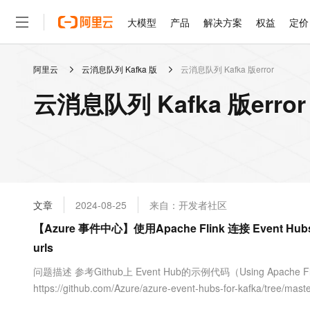
大模型
产品
解决方案
权益
定价
阿里云
云消息队列 Kafka 版
云消息队列 Kafka 版error
大模型
产品
解决方案
权益
定价
云市场
伙伴
服务
了解阿里云
精选产品
精选解决方案
普惠上云
产品定价
精选商城
成为销售伙伴
售前咨询
为什么选择阿里云
千问AI平台
云消息队列 Kafka 版err
了解云产品的定价详情
大模型服务平台百炼
千问办公，解锁你的工作
普惠上云 官方力荐
分销伙伴
在线服务
网站建设
什么是云计算
大
大模型服务与应用平台
企业级Agent产品，直接
云服务器38元/年起，超
咨询伙伴
多端小程序
技术领先
云上成本管理
售后服务
轻量应用服务器
Agency Agents：拥
官方推荐返现计划
大模型
精选产品
精选解决方案
Salesforce 国际版订阅
稳定可靠
管理和优化成本
推荐新用户得奖励，单订单
销售伙伴合作计划
自助服务
友盟天域
安全合规
人工智能与机器学习
AI
文本生成
云数据库 RDS
HappyHorse 打造一
云工开物
无影生态合作计划
在线服务
文章
2024-08-25
来自：开发者社区
观测云
分析师报告
高校专属算力普惠，学生认
计算
互联网应用开发
Qwen3.8-Max
HOT
Salesforce On Alibaba C
工单服务
【Azure 事件中心】使用Apache Flink 连接 Event Hubs 出错 
智能体时代全能旗舰模型
Tuya 物联网平台阿里云
研究报告与白皮书
人工智能平台 PAI
快速拥有专属 OpenClaw
大模
Consulting Partner 合
大数据
容器
urls
免费试用
短信专区
一站式AI开发、训练和推
蓝凌 OA
Qwen3.7-Plus
AI 大模型销售与服务生
现代化应用
存储
天池大赛
问题描述 参考Github上 Event Hub的示例代码（Using Apache Flink wi
能看、能想、能动手的多模
云解析DNS
解决方案免费试用 新老
电子合同
https://github.com/Azure/azure-event-hubs-for-kafka/tree/mast
最高领取价值200元试用
安全
网络与CDN
AI 算法大赛
Qwen3-VL-Plus
畅捷通