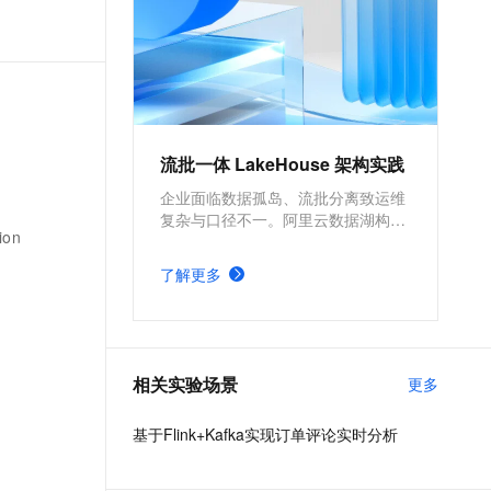
流批一体 LakeHouse 架构实践
企业面临数据孤岛、流批分离致运维
复杂与口径不一。阿里云数据湖构建
ion
（DLF）提供统一元数据与存储管
理，Paimon 实现湖上流批一体，通
了解更多
过 DLF + Paimon + 计算引擎集成，
构建统一存储、口径一致、生态开放
的云原生 Lakehouse，加速数据价值
释放。
相关实验场景
更多
基于Flink+Kafka实现订单评论实时分析