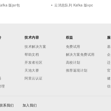
fka 版jar包
云消息队列 Kafka 版vpc
价
技术内容
权益
服
技术解决方案
免费试用
基
帮助文档
解决方案免费试用
企
开发者社区
高校计划
迁
天池大赛
推荐返现计划
官
器
阿里云认证
健
管理
信
联系我们
加入我们