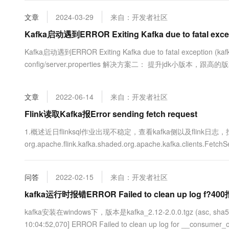
大数据开发治理平台 Data
AI 产品 免费试用
网络
安全
云开发大赛
Tableau 订阅
文章
2024-03-29
来自：开发者社区
1亿+ 大模型 tokens 和 
可观测
入门学习赛
中间件
Kafka启动遇到ERROR Exiting Kafka due to fatal excep
AI空中课堂在线直播课
云防火墙
140+云产品 免费试用
大模型服务
上云与迁云
Kafka启动遇到ERROR Exiting Kafka due to fatal exception (
云原生的云上边界网络安全
产品新客免费试用，最长1
数据库
生态解决方案
config/server.properties 解决方案二： 提升jdk小版本，跟高的
千问AI平台-Token Plan
企业出海
大模型ACA认证体验
大数据计算
助力企业全员 AI 认知与能
行业生态解决方案
政企业务
媒体服务
文章
2022-06-14
来自：开发者社区
千问AI平台-模型体验
开发者生态解决方案
在线体验全尺寸、多种模态
Flink读取Kafka报Error sending fetch request
企业服务与云通信
AI 开发和 AI 应用解决
Happy 系列大模型
1.概述近日flinksql作业出现不稳定，查看kafka侧以及fli
域名与网站
org.apache.flink.kafka.shaded.org.apache.kafka.clients.Fetch
kafka_alarm_10013-2, groupId=k....
终端用户计算
问答
2022-02-15
来自：开发者社区
Serverless
大模型解决方案
kafka运行时报错ERROR Failed to clean up log f?40
开发工具
快速部署 Dify，高效搭建 
kafka安装在windows下，版本是kafka_2.12-2.0.0.tgz (
迁移与运维管理
10:04:52,070] ERROR Failed to clean up log for __consumer_offs