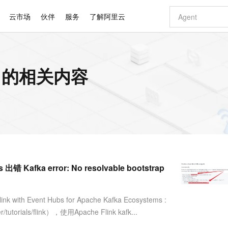
云市场
伙伴
服务
了解阿里云
AI 特惠
数据与 API
成为产品伙伴
企业增值服务
最佳实践
价格计算器
AI 场景体
基础软件
产品伙伴合
阿里云认证
市场活动
配置报价
大模型
or 的相关内容
自助选配和估算价格
新方式
睿译宝，AI翻译排版一步到位
智启 AI 普惠权益
产品生态集成认证中心
企业支持计划
云上春晚
域名与网站
千问官方 MaaS 平台，为开发者和 Agent 而生，新用户赠送 1 亿 + tokens 额度
Qwen Aud
AI Coding
阿里云Maa
2026 阿里云
云服务器 E
为企业打
数据集
Windows
大模型认证
模型
NEW
NEW
交付可用成果
值低价云产品抢先购
上传文档即自动完成翻译和格式还原
至高享 1亿+免费 tokens，加速 Al 应用落地
提供智能易用的域名与建站服务
智能编程，一键
安全可靠、
产品生态伙伴
专家技术服务
云上奥运之旅
弹性计算合作
阿里云中企出
手机三要素
宝塔 Linux
全部认证
价格优势
有专属领域专家
GLM-5.2：长任务时代开源旗舰模型
阿里云 OPC 创新助力计划
千问大模型
即刻拥有 DeepS
AI 电商营销
对象存储 O
大模型
产品生态伙伴工作台
企业增值服务台
云栖战略参考
云存储合作计
云栖大会
身份实名认证
CentOS
训练营
推动算力普惠，释放技术红利
最高返9万
多领域专家智能体,一键组建 AI 虚拟交付团队
快速构建应用程序和网站，即刻迈出上云第一步
至高百万元 Token 补贴，加速一人公司成长
多元化、高性能、安全可靠的大模型服务
真正可用的 1M 上下文,一次完成代码全链路开发
轻松解锁专属 Dee
从图文生成到
云上的中国
数据库合作计
活动全景
短信
Docker
图片和
站式影视创作平台
Hermes Agent，打造自进化智能体
Token Plan 模型订阅计划
数字证书管理服务（原SSL证书）
5 分钟轻松部署
AI 广告创作
无影云电脑
企业成长
NEW
信息公告
看见新力量
云网络合作计
OCR 文字识别
JAVA
证享300元代金券
可视化编排打通从文字构思到成片全链路闭环
全托管，含MySQL、PostgreSQL、SQL Server、MariaDB多引擎
自主进化，持久记忆，越用越聪明
Qwen3.8-Max 首发尝鲜，限时加量 10 倍，夜间低至2折
实现全站HTTPS，呈现可信的WEB访问
图文、视频一
随时随地安
Kimi-K3
HappyHors
NEW
魔搭 Mode
loud
服务实践
官网公告
Kafka error: No resolvable bootstrap
Kimi 最新旗舰模型，长程编程与推理利器
让文字生成流
金融模力时刻
Salesforce O
版
发票查验
全能环境
Claude Code + GStack 打造工程团队
千问办公，限时限量积分加倍
Qoder
低代码高效构
AI 建站
短信服务
型
NEW
作计划
计划
创新中心
魔搭 ModelSc
健康状态
理服务
让AI从“聊天伙伴”进化为能干活的“数字员工”
安装技能 GStack，拥有专属 AI 工程团队
你的AI工作搭子，覆盖日常办公高频场景
面向真实软件的智能体编程平台
0 代码专业建
客户案例
天气预报查询
操作系统
Deepseek-v4-pro
HappyHors
态合作计划
th Event Hubs for Apache Kafka Ecosystems :
态智能体模型
旗舰 MoE 大模型，百万上下文与顶尖推理能力
图生视频，流
同享
万小智 AI 建站低至 15元/月
Qoder CN
AI 短剧/漫剧
云原生数据库 
快递物流查询
WordPress
成为服务伙
高校合作
er/tutorials/flink），使用Apache Flink kafk...
点，立即开启云上创新
覆盖公网/内网、递归/权威、移动APP等全场景解析服务
送.CN域名，送备案服务码
基于千问大模型等，支持代码智能生成、研发智能问答
AI助力短剧
GLM-5.2
Wan2.7-T
Ubuntu