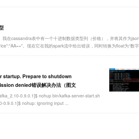
一个 AI 助手
超强辅助，Bol
即刻拥有 DeepSeek-R1 满血版
在企业官网、通讯软件中为客户提供 AI 客服
多种方案随心选，轻松解锁专属 DeepSeek
类型
ctor 1.0版本。我在cassandra表中有一个十进制数据类型列（价格），并将其作为js
e":"AA=="。现在它在我的spark流中给出错误，同时转换为float为“数
startup. Prepare to shutdown
n: Permission denied错误解决办法（图文
.0.1]$ nohup bin/kafka-server-start.sh
0.9.0.1]$ nohup: ignoring input ...