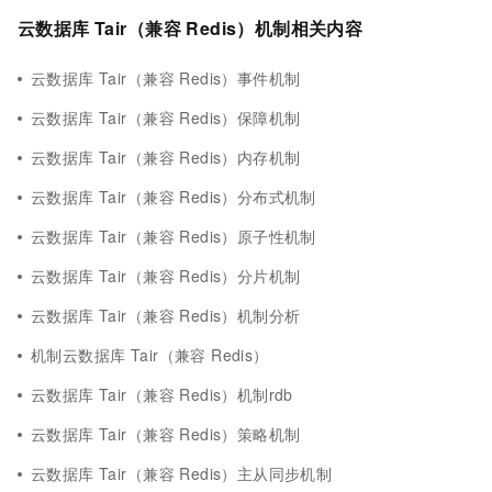
云数据库 Tair（兼容 Redis）机制相关内容
云数据库 Tair（兼容 Redis）事件机制
云数据库 Tair（兼容 Redis）保障机制
云数据库 Tair（兼容 Redis）内存机制
云数据库 Tair（兼容 Redis）分布式机制
云数据库 Tair（兼容 Redis）原子性机制
云数据库 Tair（兼容 Redis）分片机制
云数据库 Tair（兼容 Redis）机制分析
机制云数据库 Tair（兼容 Redis）
云数据库 Tair（兼容 Redis）机制rdb
云数据库 Tair（兼容 Redis）策略机制
云数据库 Tair（兼容 Redis）主从同步机制