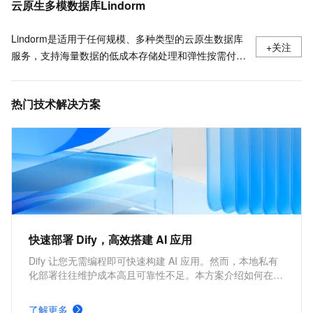
云原生多模数据库Lindorm
Lindorm是适用于任何规模、多种类型的云原生数据库
+关注
服务，支持海量数据的低成本存储处理和弹性按需付
费，兼容HBase、Solr、SQL、OpenTSDB等多种开源
标准接口，是互联网、IoT、车联网、广告、社交、监
热门技术解决方案
控、游戏、风控等场景首选数据库，也是为阿里巴巴核
心业务提供支撑的数据库之一。
快速部署 Dify，高效搭建 AI 应用
Dify 让您无需编程即可快速构建 AI 应用。然而，本地私有
化部署往往维护成本高且可靠性不足。本方案介绍如何在阿
里云构建云原生高可用架构，实现 Dify 的快速部署，助力
企业高效搭建 AI 应用。
了解更多