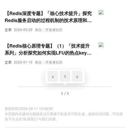
【Redis深度专题】「核心技术提升」探究
Redis服务启动的过程机制的技术原理和流
程分析的指南（集群功能分析）（一）
文章
2024-03-29
来自：开发者社区
【Redis核心原理专题】（1）「技术提升
系列」分析探究如何实现LFU的热点key发
现机制以及内部的Scan扫描技术的原理
文章
2023-01-15
来自：开发者社区
<
1
>
1 / 1
更新时间 2024-09-11 16:58:56
本页面内关键词为智能算法引擎基于机器学习所生成，如有任何问题，可在页
面下方点击"联系我们"与我们沟通。