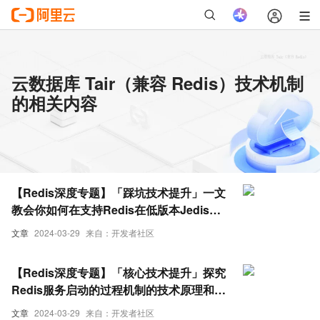
云数据库 Tair（兼容 Redis）技术机制
的相关内容
【Redis深度专题】「踩坑技术提升」一文
教会你如何在支持Redis在低版本Jedis情
况下兼容Redis的ACL机制
文章
2024-03-29
来自：开发者社区
【Redis深度专题】「核心技术提升」探究
Redis服务启动的过程机制的技术原理和流
程分析的指南（持久化功能分析）
文章
2024-03-29
来自：开发者社区