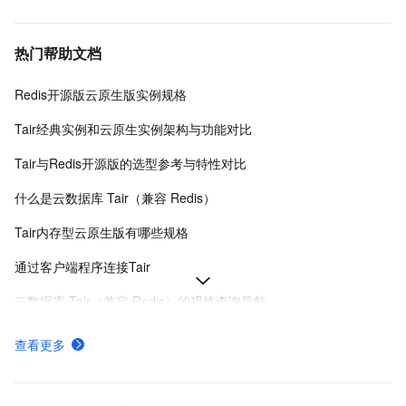
热门帮助文档
Redis开源版云原生版实例规格
Tair经典实例和云原生实例架构与功能对比
Tair与Redis开源版的选型参考与特性对比
什么是云数据库 Tair（兼容 Redis）
Tair内存型云原生版有哪些规格
通过客户端程序连接Tair
云数据库 Tair（兼容 Redis）的规格查询导航
Redis开源版标准版双副本的实例规格
查看更多
Tair,Redis集群架构的连接模式.组件介绍
Lua脚本的基本语法与使用规范