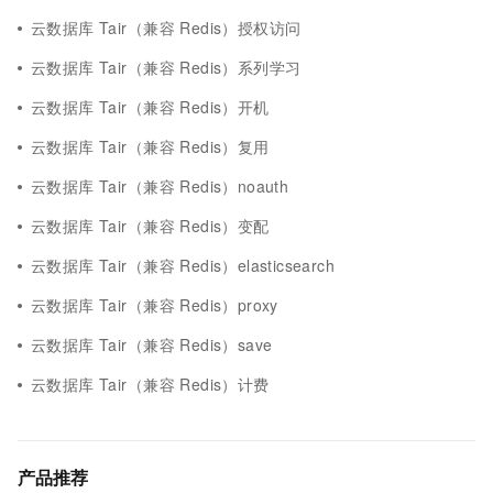
云数据库 Tair（兼容 Redis）授权访问
云数据库 Tair（兼容 Redis）系列学习
云数据库 Tair（兼容 Redis）开机
云数据库 Tair（兼容 Redis）复用
云数据库 Tair（兼容 Redis）noauth
云数据库 Tair（兼容 Redis）变配
云数据库 Tair（兼容 Redis）elasticsearch
云数据库 Tair（兼容 Redis）proxy
云数据库 Tair（兼容 Redis）save
云数据库 Tair（兼容 Redis）计费
产品推荐