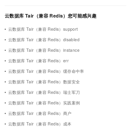
云数据库 Tair（兼容 Redis）您可能感兴趣
云数据库 Tair（兼容 Redis）support
云数据库 Tair（兼容 Redis）disabled
云数据库 Tair（兼容 Redis）instance
云数据库 Tair（兼容 Redis）err
云数据库 Tair（兼容 Redis）缓存命中率
云数据库 Tair（兼容 Redis）数据安全
云数据库 Tair（兼容 Redis）瑞士军刀
云数据库 Tair（兼容 Redis）实践案例
云数据库 Tair（兼容 Redis）商户
云数据库 Tair（兼容 Redis）成本