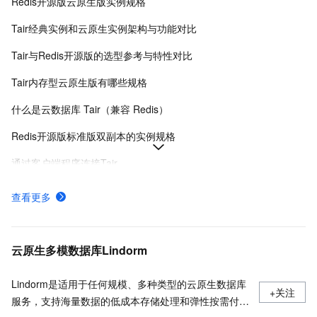
Redis开源版云原生版实例规格
Tair经典实例和云原生实例架构与功能对比
Tair与Redis开源版的选型参考与特性对比
Tair内存型云原生版有哪些规格
什么是云数据库 Tair（兼容 Redis）
Redis开源版标准版双副本的实例规格
通过客户端程序连接Tair
云数据库 Tair（兼容 Redis）的规格查询导航
查看更多
Tair,Redis集群架构的连接模式.组件介绍
云数据库Tair（兼容 Redis）的计费项和计费规则
云原生多模数据库Lindorm
Lindorm是适用于任何规模、多种类型的云原生数据库
+关注
服务，支持海量数据的低成本存储处理和弹性按需付