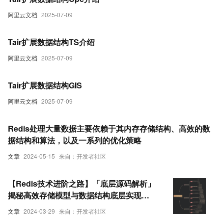
阿里云文档
2025-07-09
Tair扩展数据结构TS介绍
阿里云文档
2025-07-09
Tair扩展数据结构GIS
阿里云文档
2025-07-09
Redis处理大量数据主要依赖于其内存存储结构、高效的数
据结构和算法，以及一系列的优化策略
文章
2024-05-15
来自：开发者社区
【Redis技术进阶之路】「底层源码解析」
揭秘高效存储模型与数据结构底层实现
（字典）（一）
文章
2024-03-29
来自：开发者社区