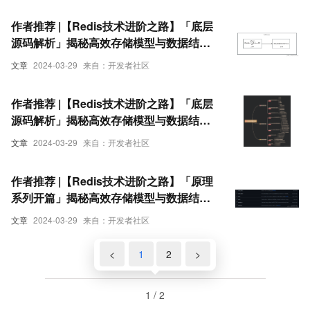
作者推荐 |【Redis技术进阶之路】「底层
源码解析」揭秘高效存储模型与数据结构
底层实现（链表）（二）
文章
2024-03-29
来自：开发者社区
作者推荐 |【Redis技术进阶之路】「底层
源码解析」揭秘高效存储模型与数据结构
底层实现（链表）（一）
文章
2024-03-29
来自：开发者社区
作者推荐 |【Redis技术进阶之路】「原理
系列开篇」揭秘高效存储模型与数据结构
底层实现（SDS）（二）
文章
2024-03-29
来自：开发者社区
<
1
2
>
1 / 2