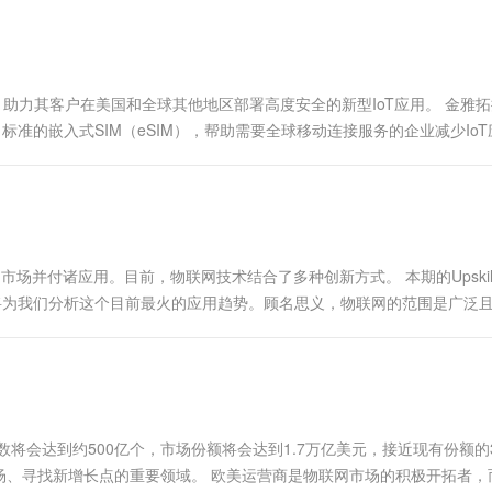
，助力其客户在美国和全球其他地区部署高度安全的新型IoT应用。 金雅
3.1标准的嵌入式SIM（eSIM），帮助需要全球移动连接服务的企业减少Io
支持。 相关统计显示，物联网生态系统正在迅速....
场并付诸应用。目前，物联网技术结合了多种创新方式。 本期的Upskill
ell），他将为我们分析这个目前最火的应用趋势。顾名思义，物联网的范围是广泛
的市场，它是各个领域的融合。 随着物联网日益进....
数将会达到约500亿个，市场份额将会达到1.7万亿美元，接近现有份额的
、寻找新增长点的重要领域。 欧美运营商是物联网市场的积极开拓者，而