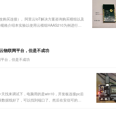
服务生态伙伴
视觉 Coding、空间感知、多模态思考等全面升级
1M上下文，专为长程任务能力而生
云工开物
企业应用
Works
Night Plan 支持 Qwen 3.8-Max
云原生大数据计算服务 MaxCompute
AI 办公
容器服务 Kub
NEW
Red Hat
30+ 款产品免费体验
Data Agent 驱动的一站式 Data+AI 开发治理平台
夜间 5 折，Qwen/Meoo/TokenPlan 客户专享
面向分析的企业级SaaS模式云数据仓库
AI智能应用
提供一站式管
科研合作
ERP
堂（旗舰版）
SUSE
修改购买连接）。阿里云IoT解决方案咨询购买模组以及
智能客服
AI 应用构建
大模型原生
CRM
0规格介绍本实验以使用云模组HAAS210为例进行体
防护产品
2个月
自动承接线索
下图进行模组连线，波特率为115200。2. 模组配网
建站小程序
Qoder
大模型服务平台百炼-应用模版
OA 办公系统
HOT
NEW
面向真实软件
个人版上线、团队版降价；千问3.8-Max首发发尝鲜
丰富多元化的应用模版和解决方案
力提升
财税管理
模板建站
万有无界
大模型服务平台百炼-智能体
阿里云物联网平台，但是不成功
400电话
定制建站
的模型效果
灵活可视化地构建企业级 Agent
联网平台，但是不成功
方案
广告营销
模板小程序
秒悟
人工智能平台 PAI
定制小程序
云端极速 AI 
新一代 AI 视频生成模型，深度适配广告营销等场景
AI Native 的算法工程平台，一站式完成建模、训练、推理服务部署
APP 开发
建站系统
天找来调试下，电脑用的是win10，开发板连接pc后
根数据线好了，可以找到端口了。然后在安信可的官
AI 应用
10分钟微调：让0.6B模型媲美235B模
多模态数据信
tps://docs.ai-
型
依托云原生高可用架构,实现Dify私有化部署
用1%尺寸在特定领域达到大模型90%以上效果