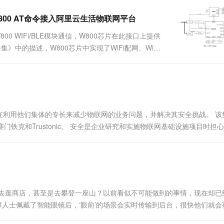
一个 AI 助手
超强辅助，Bol
即刻拥有 DeepSeek-R1 满血版
在企业官网、通讯软件中为客户提供 AI 客服
800 AT命令接入阿里云生活物联网平台
多种方案随心选，轻松解锁专属 DeepSeek
W800 WIFi/BLE模块通信，W800芯片在此接口上提供
集》中的描述，W800芯片中实现了WiFi配网、WiFi
.pdf (aliyuncs.com) ...
在利用他们集体的专长来减少物联网的业务问题，并解决其安全挑战。 该
rks、赛门铁克和Trustonic。 安全是企业研究和实施物联网基础设施项目时担
，攻击者在物联网设备上扫描漏洞的比例增加了3,....
人去逛商店，甚至是去攀登一座山？以前看似不可能做到的事情，现在却已
应用，视障人士佩戴了智能眼镜后，‘眼前’的场景会实时传输到后台，很快他们就
erma告诉《IT时报》记者。 当....