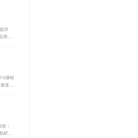
拓提供
T应用过
 U课程
且垂直
3倍；
AT&T