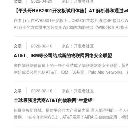
文章
2022-04-29
来自：开发者社区
10 分钟在聊天系统中增加
专有云
【平头哥RVB2601开发板试用体验】AT 解析器和通过w
作者 | niu在RVB2601开发板上，CH2601主芯片通过SPI接口和
AT命令的方式供主芯片使用W800的功能根据《W800模组AT指令
连接、TCP连接、阿里云飞燕生活物联网平台接入等功能。 W800模组AT指令集
文章
2022-02-16
来自：开发者社区
AT&T、IBM等公司结成新的物联网网络安全联盟
来自物联网价值链上的一些企业结成了物联网网络安全联盟，旨
创始成员公司包括AT＆T、IBM、诺基亚、Palo Alto Netwo
主要问题，而且这种担心有很好的理由：AT＆T指出，在过去三年中
文章
2022-02-16
来自：开发者社区
全球最强运营商AT&T的物联网“生意经”
拓展业务新领域、搭建平台壮大产业链力量 盲人能否独自一个
做到。 “在今年的MWC上，AT&T展示了AIRA Glasses
应的语音信息或指示。”AT&T亚太区物联网解决方案高级总监Sandy V