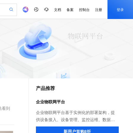
文档
备案
控制台
注册
登录
验
作计划
器
AI 活动
专业服务
服务伙伴合作计划
开发者社区
加入我们
产品动态
服务平台百炼
阿里云 OPC 创新助力计划
一站式生成采购清单，支持单品或批量购买
io：打造专属 AI 语音助手
S产品伙伴计划（繁花）
峰会
CS
造的大模型服务与应用开发平台
一句话生成原生可编辑精美 PPT 文稿
AI 生产力先锋
Al MaaS 服务伙伴赋能合作
域名
博文
Careers
至高可申请百万元
Qwen3.8-Max 模型上线
开启高性价比 AI 编程新体验
弹性可伸缩的云计算服务
Qwen-Audio-3.0-Realtime 端到端实时语音角色扮演
输入一句话想法, 轻松生成专业的 PPT
先锋实践拓展 AI 生产力的边界
Token 补贴，五大权
计划
海大会
伙伴信用分合作计划
商标
问答
社会招聘
益加速 OPC 成功
eek-V4-Pro
SS
一键部署幻兽帕鲁游戏服务器
飞天发布时刻
HOT
Open Search 向量检索版支
划
备案
电子书
校园招聘
pSeek-V4-Pro
视频创作，一键激活电商全链路生产力
稳定、安全、高性价比、高性能的云存储服务
一键购买专属联机服务器，轻松开启游戏
所见，即是所愿
持视频检索 Pipeline 功能
更多支持
划
公司注册
镜像站
视频生成
语音识别与合成
专属 QwenPaw
漫剧工坊：一站式动画创作平台
AI 实训营
HOT
应用身份服务 (IDaaS)
合作伙伴培训与认证
产品推荐
划
上云迁移
站生成，高效打造优质广告素材
全接入的云上超级电脑
从聊天伙伴进化为能主动干活的本地数字员工
快速生产连贯的高质量长漫剧
从基础到进阶，Agent 创客手把手教你
OpenClaw 管理能力上线
e-1.1-T2V
Qwen3-TTS-Flash
lScope
我要反馈
查询合作伙伴
畅细腻的高质量视频
离线语音合成大模型，多语言方言自适应，低延迟高稳定
n Alibaba Cloud ISV 合作
代维服务
建企业门户网站
10 分钟搭建微信、支付宝小程序
企业物联网平台
MaxCompute MaxFrame 提
创新加速
ope
登录合作伙伴管理后台
我要建议
站，无忧落地极速上线
以可视化方式快速构建移动和 PC 门户网站
国内短信简单易用，安全可靠，秒级触达，全球覆盖200+国家和地区。
高效部署网站，快速应用到小程序
供自动弹性内存功能
法看到
e-1.1-I2V
Cosyvoice-V3-Flash
企业物联网平台基于实例化的部署架构，提
安全
畅自然，细节丰富
高表现力语音合成大模型，语音克隆听感自然
我要投诉
PolarDB
供设备接入、设备管理、监控运维、数据流
上云场景组合购
Milvus 弹性伸缩功能新增节
伴
漫剧创作，剧本、分镜、视频高效生成
100%兼容MySQL、PostgreSQL，兼容Oracle，支持集中和分布式
覆盖90%+业务场景，专享组合折扣价
点支持范围
转、数据管理、处理分析等物联网构建能
2V
VPN
Fun-ASR
新用户首购8折