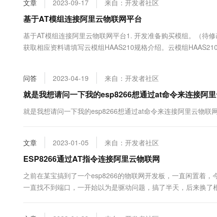
文章
2023-09-17
来自：开发者社区
大数据开发治理平台 Data
AI 产品 免费试用
网络
安全
云开发大赛
Tableau 订阅
基于AT模组连接阿里云物联网平台
1亿+ 大模型 tokens 和 
可观测
入门学习赛
中间件
AI空中课堂在线直播课
基于AT模组连接阿里云物联网平台1. 开发准备购买模组。（待
云防火墙
140+云产品 免费试用
大模型服务
获取相应资料请填写云模组HAAS210规格介绍。云模组HAAS21
上云与迁云
云原生的云上边界网络安全
产品新客免费试用，最长1
数据库
验，关于云模组HAAS210的规格内容，详情请参见连接模组请参考
生态解决方案
千问AI平台-Token Plan
企业出海
大模型ACA认证体验
本实验第二步至第六步为开发流程。本模组支持3种配网....
大数据计算
问答
2023-04-19
来自：开发者社区
助力企业全员 AI 认知与能
行业生态解决方案
政企业务
媒体服务
千问AI平台-模型体验
就是我想请问一下我的esp8266想通过at命令来连接
开发者生态解决方案
在线体验全尺寸、多种模态
企业服务与云通信
就是我想请问一下我的esp8266想通过at命令来连接阿里云物
AI 开发和 AI 应用解决
Happy 系列大模型
域名与网站
文章
2023-01-05
来自：开发者社区
终端用户计算
ESP8266通过AT指令连接阿里云物联网
Serverless
大模型解决方案
之前在某宝搞到了一个esp8266的物联网开发板，一直闲置着，今
一直找不到端口，一开始以为是驱动问题，搞了半天，后来换了
开发工具
快速部署 Dify，高效搭建 
网上找到了最新的固件和烧录工具，还有串口的调试工具。固件下载地址：ht
迁移与运维管理
thinker.com/_media/esp8266_2m_at_web_2.2.....