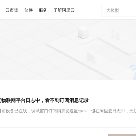
云市场
伙伴
服务
了解阿里云
AI 特惠
数据与 API
成为产品伙伴
企业增值服务
最佳实践
价格计算器
AI 场景体
基础软件
产品伙伴合
阿里云认证
市场活动
配置报价
大模型
自助选配和估算价格
新方式
睿译宝，AI翻译排版一步到位
智启 AI 普惠权益
产品生态集成认证中心
企业支持计划
云上春晚
域名与网站
千问官方 MaaS 平台，为开发者和 Agent 而生，新用户赠送 1 亿 + tokens 额度
Qwen Aud
AI Coding
阿里云Maa
2026 阿里云
云服务器 E
为企业打
数据集
Windows
大模型认证
模型
NEW
NEW
交付可用成果
值低价云产品抢先购
上传文档即自动完成翻译和格式还原
至高享 1亿+免费 tokens，加速 Al 应用落地
提供智能易用的域名与建站服务
智能编程，一键
安全可靠、
产品生态伙伴
专家技术服务
云上奥运之旅
弹性计算合作
阿里云中企出
手机三要素
宝塔 Linux
全部认证
价格优势
有专属领域专家
GLM-5.2：长任务时代开源旗舰模型
阿里云 OPC 创新助力计划
千问大模型
即刻拥有 DeepS
AI 电商营销
对象存储 O
大模型
产品生态伙伴工作台
企业增值服务台
云栖战略参考
云存储合作计
云栖大会
身份实名认证
CentOS
训练营
推动算力普惠，释放技术红利
最高返9万
多领域专家智能体,一键组建 AI 虚拟交付团队
快速构建应用程序和网站，即刻迈出上云第一步
至高百万元 Token 补贴，加速一人公司成长
多元化、高性能、安全可靠的大模型服务
真正可用的 1M 上下文,一次完成代码全链路开发
轻松解锁专属 Dee
从图文生成到
云上的中国
数据库合作计
活动全景
短信
Docker
图片和
站式影视创作平台
Hermes Agent，打造自进化智能体
Token Plan 模型订阅计划
数字证书管理服务（原SSL证书）
5 分钟轻松部署
AI 广告创作
无影云电脑
企业成长
NEW
信息公告
看见新力量
云网络合作计
OCR 文字识别
JAVA
证享300元代金券
可视化编排打通从文字构思到成片全链路闭环
全托管，含MySQL、PostgreSQL、SQL Server、MariaDB多引擎
自主进化，持久记忆，越用越聪明
Qwen3.8-Max 首发尝鲜，限时加量 10 倍，夜间低至2折
实现全站HTTPS，呈现可信的WEB访问
图文、视频一
随时随地安
Kimi-K3
HappyHors
NEW
魔搭 Mode
loud
服务实践
官网公告
阿里云物联网平台日志中，看不到订阅消息记录
Kimi 最新旗舰模型，长程编程与推理利器
让文字生成流
金融模力时刻
Salesforce O
版
发票查验
全能环境
Claude Code + GStack 打造工程团队
千问办公，限时限量积分加倍
Qoder
低代码高效构
AI 建站
短信服务
型
NEW
作计划
计划
创新中心
魔搭 ModelSc
健康状态
理服务
让AI从“聊天伙伴”进化为能干活的“数字员工”
安装技能 GStack，拥有专属 AI 工程团队
你的AI工作搭子，覆盖日常办公高频场景
面向真实软件的智能体编程平台
0 代码专业建
，目前设备已在线，调试窗口订阅消息发送显示ok，但在阿里云日志中，无
客户案例
天气预报查询
操作系统
Deepseek-v4-pro
HappyHors
态合作计划
态智能体模型
旗舰 MoE 大模型，百万上下文与顶尖推理能力
图生视频，流
同享
万小智 AI 建站低至 15元/月
Qoder CN
AI 短剧/漫剧
云原生数据库 
快递物流查询
WordPress
成为服务伙
高校合作
点，立即开启云上创新
覆盖公网/内网、递归/权威、移动APP等全场景解析服务
送.CN域名，送备案服务码
基于千问大模型等，支持代码智能生成、研发智能问答
AI助力短剧
GLM-5.2
Wan2.7-T
Ubuntu