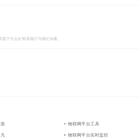
43%，在全球财富1000强中，99%的企业正在应....
面下方点击"联系我们"与我们沟通。
决策
物联网平台工具
伊凡
物联网平台实时监控