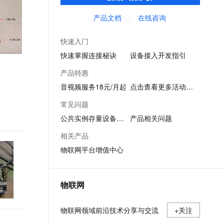
力，协助企业在数字化转型时拥有更完整的
文戏情感细腻自然，动作戏激烈拳拳到肉，实现更强表演能力
支持中英文自由切换，具备更强的噪声鲁棒性
ernetes 版 ACK
云聚AI 严选权益
AI 原生数据库服务发布
SSL 证书
生产资料，是每个企业都需要的物联网平
产品文档
在线咨询
，一键激活高效办公新体验
理容器应用的 K8s 服务
精选AI产品，从模型到应用全链提效
Agent 数据网关
台，助力产业数字化升级。
堡垒机
AI 用量加速计划
云原生数据库 PolarDB
快速入门
应用
防火墙
、识别商机，让客服更高效、服务更出色。
新老同享，达量后返
Agentic Database 发布
快速掌握连接秘诀
设备接入开发指引
千问办公
主机安全
NEW
产品特惠
的智能体编程平台
一站式AI生产力平台
音视频服务18元/月起
点击查看更多活动信息
AI 应用及服务市场
伶鹊
常见问题
企业级人与Agent协作平台，接入和调度多个数字员工
智能客服平台，对话机器人、对话分析、智能外呼
AI 应用
公共实例存量设备迁移
产品相关问题
大模型服务平台百炼 - 全妙
大模型
相关产品
应用创作平台
多模态内容创作工具，已接入 DeepSeek
物联网平台增值中心
自然语言处理
数据标注
物联网
机器学习
息提取
与 AI 智能体进行实时音视频通话
物联网领域前沿技术分享与交流
从文本、图片、视频中提取结构化的属性信息
+关注
构建支持视频理解的 AI 音视频实时通话应用