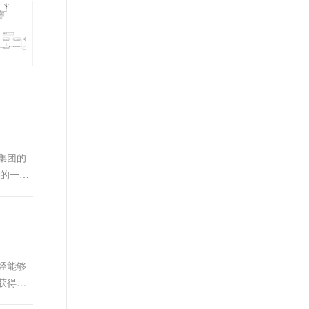
t.diy 一步搞定创意建站
构建大模型应用的安全防护体系
通过自然语言交互简化开发流程,全栈开发支持
通过阿里云安全产品对 AI 应用进行安全防护
集团的
心的一个
经能够
会获得相