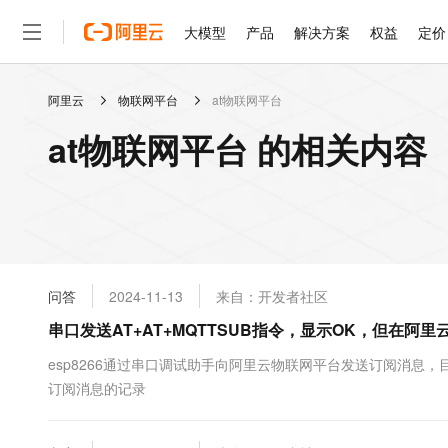
大模型
产品
解决方案
权益
定价
阿里云
物联网平台
at物联网平台
大模型
产品
解决方案
权益
定价
云市场
伙伴
服务
了解阿里云
精选产品
精选解决方案
普惠上云
产品定价
精选商城
成为销售伙伴
售前咨询
为什么选择阿里云
千问AI平台
at物联网平台 的相关内容
了解云产品的定价详情
大模型服务平台百炼
千问办公，解锁你的工作
普惠上云 官方力荐
分销伙伴
在线服务
网站建设
什么是云计算
大
大模型服务与应用平台
企业级Agent产品，直接
云服务器38元/年起，超
咨询伙伴
多端小程序
技术领先
云上成本管理
售后服务
轻量应用服务器
Agency Agents：拥
官方推荐返现计划
大模型
精选产品
精选解决方案
Salesforce 国际版订阅
稳定可靠
管理和优化成本
推荐新用户得奖励，单订单
销售伙伴合作计划
自助服务
友盟天域
安全合规
人工智能与机器学习
AI
文本生成
云数据库 RDS
HappyHorse 打造一
云工开物
无影生态合作计划
在线服务
问答
2024-11-13
来自：开发者社区
观测云
分析师报告
高校专属算力普惠，学生认
计算
互联网应用开发
Qwen3.8-Max
HOT
Salesforce On Alibaba C
工单服务
串口发送AT+AT+MQTTSUB指令，显示OK，但在
智能体时代全能旗舰模型
Tuya 物联网平台阿里云
研究报告与白皮书
人工智能平台 PAI
快速拥有专属 OpenClaw
大模
Consulting Partner 合
大数据
容器
免费试用
短信专区
一站式AI开发、训练和推
esp8266通过串口调试助手向阿里云物联网平台发送订阅消息
蓝凌 OA
Qwen3.7-Plus
AI 大模型销售与服务生
现代化应用
订阅消息的记录
存储
天池大赛
能看、能想、能动手的多模
云解析DNS
解决方案免费试用 新老
电子合同
最高领取价值200元试用
安全
网络与CDN
AI 算法大赛
Qwen3-VL-Plus
畅捷通