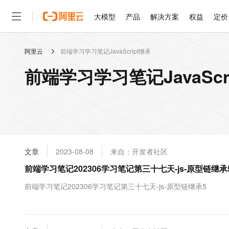
大模型
产品
解决方案
权益
定价
阿里云
前端学习学习笔记JavaScript继承
大模型
产品
解决方案
权益
定价
云市场
伙伴
服务
了解阿里云
精选产品
精选解决方案
普惠上云
产品定价
精选商城
成为销售伙伴
售前咨询
为什么选择阿里云
千问AI平台
前端学习学习笔记JavaScr
了解云产品的定价详情
大模型服务平台百炼
睿译宝，AI翻译排版一
普惠上云 官方力荐
分销伙伴
在线服务
网站建设
什么是云计算
大
大模型服务与应用平台
上传文档即自动完成翻译和
云服务器38元/年起，超
咨询伙伴
多端小程序
技术领先
云上成本管理
售后服务
轻量应用服务器
GLM-5.2：长任务时代
官方推荐返现计划
大模型
精选产品
精选解决方案
Salesforce 国际版订阅
稳定可靠
管理和优化成本
推荐新用户得奖励，单订单
销售伙伴合作计划
自助服务
友盟天域
安全合规
人工智能与机器学习
AI
文本生成
云数据库 RDS
Hermes Agent，打造
云工开物
无影生态合作计划
在线服务
文章
2023-08-08
来自：开发者社区
观测云
分析师报告
自主进化，持久记忆，越用
高校专属算力普惠，学生认
计算
互联网应用开发
Qwen3.8-Max
HOT
Salesforce On Alibaba C
工单服务
前端学习笔记202306学习笔记第三十七天-js-原型链继承
智能体时代全能旗舰模型
Tuya 物联网平台阿里云
研究报告与白皮书
人工智能平台 PAI
快速拥有专属 OpenClaw
大模
Consulting Partner 合
大数据
容器
免费试用
短信专区
一站式AI开发、训练和推
前端学习笔记202306学习笔记第三十七天-js-原型链继承5
蓝凌 OA
Qwen3.7-Plus
AI 大模型销售与服务生
现代化应用
存储
天池大赛
能看、能想、能动手的多模
云解析DNS
解决方案免费试用 新老
电子合同
最高领取价值200元试用
安全
网络与CDN
AI 算法大赛
Qwen3-VL-Plus
畅捷通