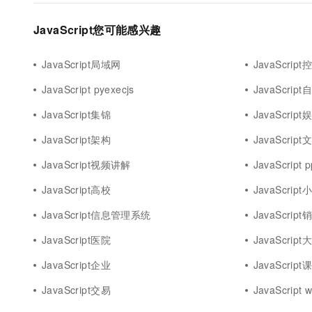
JavaScript您可能感兴趣
JavaScript局域网
JavaScrip
JavaScript pyexecjs
JavaScrip
JavaScript集锦
JavaScript
JavaScript架构
JavaScript
JavaScript视频讲解
JavaScript p
JavaScript高校
JavaScrip
JavaScript信息管理系统
JavaScript
JavaScript医院
JavaScrip
JavaScript企业
JavaScript
JavaScript交易
JavaScript