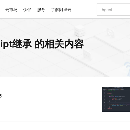
云市场
伙伴
服务
了解阿里云
AI 特惠
数据与 API
成为产品伙伴
企业增值服务
最佳实践
价格计算器
AI 场景体
基础软件
产品伙伴合
阿里云认证
市场活动
配置报价
大模型
ipt继承 的相关内容
自助选配和估算价格
步到位
智启 AI 普惠权益
产品生态集成认证中心
企业支持计划
云上春晚
域名与网站
Qwen Audio：打造专属 AI 语音助手
千问官方 MaaS 平台，为开发者和 Agent 而生，新用户赠送 1 亿 + tokens 额度
一句话生成原生
AI Coding
阿里云Maa
2026 阿里云
云服务器 E
为企业打
数据集
Windows
大模型认证
模型
NEW
NEW
格式还原
值低价云产品抢先购
至高享 1亿+免费 tokens，加速 Al 应用落地
提供智能易用的域名与建站服务
Qwen-Audio-3.0-Realtime 端到端实时语音角色扮演
输入一句话想法,
智能编程，一键
安全可靠、
产品生态伙伴
专家技术服务
云上奥运之旅
弹性计算合作
阿里云中企出
手机三要素
宝塔 Linux
全部认证
价格优势
开源旗舰模型
即刻拥有 DeepSeek-V4-Pro
阿里云 OPC 创新助力计划
千问大模型
一键部署幻兽
AI 电商营销
对象存储 O
大模型
产品生态伙伴工作台
企业增值服务台
云栖战略参考
云存储合作计
云栖大会
身份实名认证
CentOS
训练营
推动算力普惠，释放技术红利
最高返9万
真正可用的 1M 上下文,一次完成代码全链路开发
快速构建应用程序和网站，即刻迈出上云第一步
轻松解锁专属 DeepSeek-V4-Pro
至高百万元 Token 补贴，加速一人公司成长
多元化、高性能、安全可靠的大模型服务
一键购买专属
从图文生成到
云上的中国
数据库合作计
活动全景
短信
Docker
图片和
自进化智能体
5 分钟轻松部署专属 QwenPaw
Token Plan 模型订阅计划
数字证书管理服务（原SSL证书）
高效搭建 AI
AI 广告创作
无影云电脑
企业成长
NEW
HOT
信息公告
看见新力量
云网络合作计
OCR 文字识别
JAVA
越聪明
证享300元代金券
全托管，含MySQL、PostgreSQL、SQL Server、MariaDB多引擎
Qwen3.8-Max 首发尝鲜，限时加量 10 倍，夜间低至2折
实现全站 HTTPS，呈现可信的 Web 访问
从聊天伙伴进化为能主动干活的本地数字员工
图文、视频一
随时随地安
Kimi-K3
HappyHors
NEW
魔搭 Mode
loud
服务实践
官网公告
5
Kimi 最新旗舰模型，长程编程与推理利器
让文字生成流
金融模力时刻
Salesforce O
版
发票查验
全能环境
Claude Code + GStack 打造工程团队
千问办公，限时限量积分加倍
Qoder
低代码高效构
AI 建站
短信服务
型
NEW
作计划
计划
创新中心
魔搭 ModelSc
健康状态
理服务
让AI从“聊天伙伴”进化为能干活的“数字员工”
安装技能 GStack，拥有专属 AI 工程团队
你的AI工作搭子，覆盖日常办公高频场景
面向真实软件的智能体编程平台
0 代码专业建
客户案例
天气预报查询
操作系统
Deepseek-v4-pro
HappyHors
态合作计划
态智能体模型
旗舰 MoE 大模型，百万上下文与顶尖推理能力
图生视频，流
同享
万小智 AI 建站低至 15元/月
Qoder CN
AI 短剧/漫剧
云原生数据库 
快递物流查询
WordPress
成为服务伙
高校合作
点，立即开启云上创新
覆盖公网/内网、递归/权威、移动APP等全场景解析服务
送.CN域名，送备案服务码
基于千问大模型等，支持代码智能生成、研发智能问答
AI助力短剧
GLM-5.2
Wan2.7-T
Ubuntu