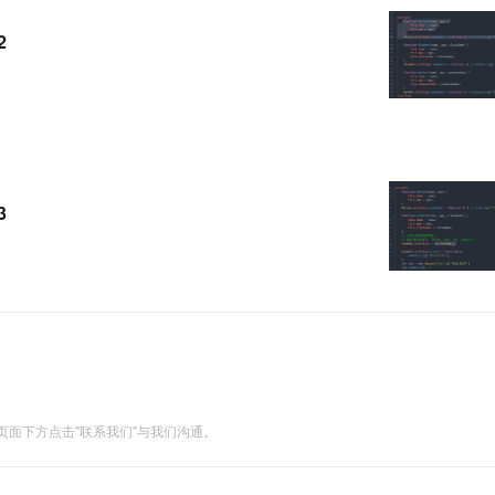
服务生态伙伴
视觉 Coding、空间感知、多模态思考等全面升级
1M上下文，专为长程任务能力而生
云工开物
企业应用
Works
Night Plan 支持 Qwen 3.8-Max
云原生大数据计算服务 MaxCompute
AI 办公
容器服务 Kub
NEW
Red Hat
2
30+ 款产品免费体验
Data Agent 驱动的一站式 Data+AI 开发治理平台
夜间 5 折，Qwen/Meoo/TokenPlan 客户专享
面向分析的企业级SaaS模式云数据仓库
AI智能应用
提供一站式管
科研合作
ERP
堂（旗舰版）
SUSE
智能客服
AI 应用构建
大模型原生
CRM
防护产品
2个月
自动承接线索
建站小程序
Qoder
大模型服务平台百炼-应用模版
OA 办公系统
HOT
NEW
面向真实软件
个人版上线、团队版降价；千问3.8-Max首发发尝鲜
丰富多元化的应用模版和解决方案
力提升
财税管理
模板建站
3
万有无界
大模型服务平台百炼-智能体
400电话
定制建站
的模型效果
灵活可视化地构建企业级 Agent
方案
广告营销
模板小程序
秒悟
人工智能平台 PAI
定制小程序
云端极速 AI 
新一代 AI 视频生成模型，深度适配广告营销等场景
AI Native 的算法工程平台，一站式完成建模、训练、推理服务部署
APP 开发
建站系统
面下方点击"联系我们"与我们沟通。
AI 应用
10分钟微调：让0.6B模型媲美235B模
多模态数据信
型
依托云原生高可用架构,实现Dify私有化部署
用1%尺寸在特定领域达到大模型90%以上效果