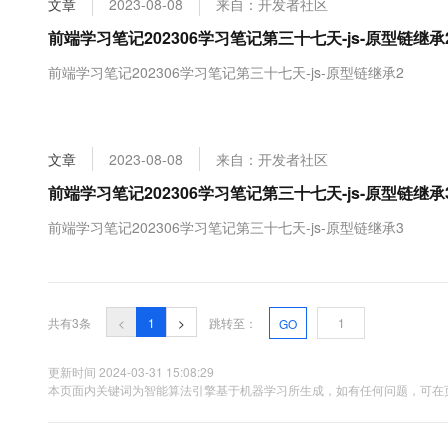
文章
2023-08-08
来自：开发者社区
大数据开发治理平台 Data
AI 产品 免费试用
网络
安全
云开发大赛
Tableau 订阅
前端学习笔记202306学习笔记第三十七天-js-原型链继承
1亿+ 大模型 tokens 和 
可观测
入门学习赛
中间件
AI空中课堂在线直播课
前端学习笔记202306学习笔记第三十七天-js-原型链继承2
云防火墙
140+云产品 免费试用
大模型服务
上云与迁云
云原生的云上边界网络安全
产品新客免费试用，最长1
数据库
生态解决方案
千问AI平台-Token Plan
企业出海
大模型ACA认证体验
大数据计算
文章
2023-08-08
来自：开发者社区
助力企业全员 AI 认知与能
行业生态解决方案
政企业务
媒体服务
前端学习笔记202306学习笔记第三十七天-js-原型链继承
千问AI平台-模型体验
开发者生态解决方案
在线体验全尺寸、多种模态
企业服务与云通信
前端学习笔记202306学习笔记第三十七天-js-原型链继承3
AI 开发和 AI 应用解决
Happy 系列大模型
域名与网站
终端用户计算
共有3条
<
1
>
跳转至：
GO
Serverless
大模型解决方案
更新时间 2024-03-31 15:08:29
开发工具
本页面内关键词为智能算法引擎基于机器学习所生成，如有任何问题，可在页
快速部署 Dify，高效搭建 
迁移与运维管理