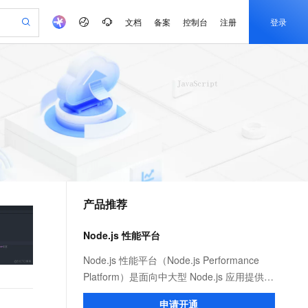
文档
备案
控制台
注册
登录
验
作计划
器
AI 活动
专业服务
服务伙伴合作计划
开发者社区
加入我们
产品动态
服务平台百炼
阿里云 OPC 创新助力计划
一站式生成采购清单，支持单品或批量购买
可编辑精美 PPT 文稿
S产品伙伴计划（繁花）
峰会
CS
造的大模型服务与应用开发平台
Agency Agents：拥有专属领域专家
AI 生产力先锋
Al MaaS 服务伙伴赋能合作
域名
博文
Careers
PolarDB Agentic Database
至高可申请百万元
 轻松生成专业的 PPT
开启高性价比 AI 编程新体验
弹性可伸缩的云计算服务
先锋实践拓展 AI 生产力的边界
发布
多领域专家智能体,一键组建 AI 虚拟交付团队
Token 补贴，五大权
计划
海大会
伙伴信用分合作计划
商标
问答
社会招聘
益加速 OPC 成功
帕鲁游戏服务器
SS
HappyHorse 打造一站式影视创作平台
飞天发布时刻
HOT
秒悟 Meoo CLI 支持一键部
划
备案
电子书
校园招聘
联机服务器，轻松开启游戏
视频创作，一键激活电商全链路生产力
稳定、安全、高性价比、高性能的云存储服务
所见，即是所愿
署项目至阿里云账号
可视化编排打通从文字构思到成片全链路闭环
更多支持
划
公司注册
镜像站
视频生成
语音识别与合成
 智能体与工作流应用
漫剧工坊：一站式动画创作平台
AI 实训营
Flink OSS 支持
合作伙伴培训与认证
产品推荐
划
上云迁移
站生成，高效打造优质广告素材
全接入的云上超级电脑
通过阿里云百炼高效搭建AI应用,助力高效开发
快速生产连贯的高质量长漫剧
从基础到进阶，Agent 创客手把手教你
AssumeRole 角色自定义
e-1.1-T2V
Qwen3-TTS-Flash
lScope
我要反馈
查询合作伙伴
畅细腻的高质量视频
离线语音合成大模型，多语言方言自适应，低延迟高稳定
n Alibaba Cloud ISV 合作
代维服务
建企业门户网站
10 分钟搭建微信、支付宝小程序
Node.js 性能平台
百炼 Qwen3.7-Flash 系列模
创新加速
ope
登录合作伙伴管理后台
我要建议
站，无忧落地极速上线
以可视化方式快速构建移动和 PC 门户网站
国内短信简单易用，安全可靠，秒级触达，全球覆盖200+国家和地区。
高效部署网站，快速应用到小程序
型发布
e-1.1-I2V
Cosyvoice-V3-Flash
Node.js 性能平台（Node.js Performance
安全
畅自然，细节丰富
高表现力语音合成大模型，语音克隆听感自然
我要投诉
PolarDB
Platform）是面向中大型 Node.js 应用提供
上云场景组合购
伴
Qoder CN V1.7.0 发布
漫剧创作，剧本、分镜、视频高效生成
100%兼容MySQL、PostgreSQL，兼容Oracle，支持集中和分布式
覆盖90%+业务场景，专享组合折扣价
性能监控、安全提醒、故障排查、性能优化
2V
VPN
Fun-ASR
申请开通