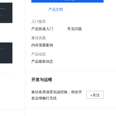
等服务的整体性解决方案。提供完善的工具
文戏情感细腻自然，动作戏激烈拳拳到肉，实现更强表演能力
支持中英文自由切换，具备更强的噪声鲁棒性
ernetes 版 ACK
云聚AI 严选权益
云安全中心 AI BAS 智能自动
SSL 证书
链和服务，协助客户主动、快速发现和定位
产品文档
，一键激活高效办公新体验
理容器应用的 K8s 服务
精选AI产品，从模型到应用全链提效
化模拟渗透攻击产品发布
线上问题。
堡垒机
AI 用量加速计划
DataWorks ChatBI 会话支持
入门指导
应用
防火墙
、识别商机，让客服更高效、服务更出色。
新老同享，达量后返
上传临时文件分析
产品快速入门
常见问题
千问办公
主机安全
NEW
最佳实践
的智能体编程平台
一站式AI生产力平台
内存泄露案例
AI 应用及服务市场
伶鹊
产品动态
企业级人与Agent协作平台，接入和调度多个数字员工
智能客服平台，对话机器人、对话分析、智能外呼
AI 应用
产品最新动态
大模型服务平台百炼 - 全妙
大模型
应用创作平台
多模态内容创作工具，已接入 DeepSeek
自然语言处理
开发与运维
数据标注
集结各类场景实战经验，助你开
+关注
机器学习
发运维畅行无忧
息提取
与 AI 智能体进行实时音视频通话
从文本、图片、视频中提取结构化的属性信息
构建支持视频理解的 AI 音视频实时通话应用