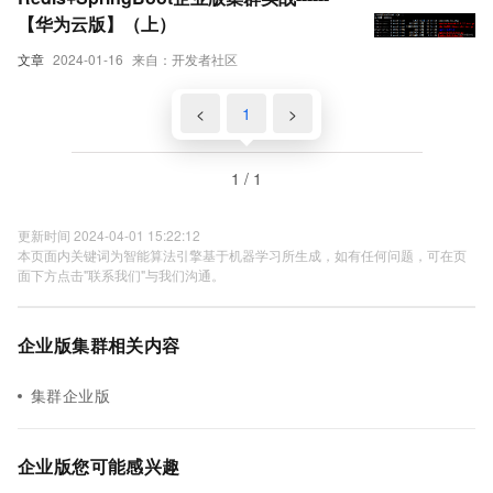
【华为云版】（上）
文章
2024-01-16
来自：开发者社区
<
1
>
1 / 1
更新时间 2024-04-01 15:22:12
本页面内关键词为智能算法引擎基于机器学习所生成，如有任何问题，可在页
面下方点击"联系我们"与我们沟通。
企业版集群相关内容
集群企业版
企业版您可能感兴趣