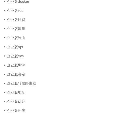
企业版docker
企业版rds
企业版计费
企业版流量
企业版路由
企业版api
企业版ecs
企业版flink
企业版绑定
企业版转发路由器
企业版地址
企业版认证
企业版同步