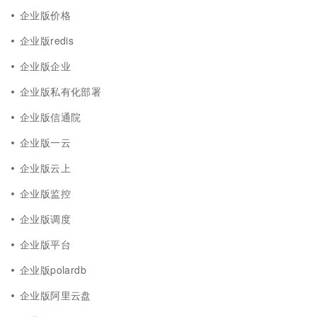
企业版价格
企业版redis
企业版企业
企业版私有化部署
企业版信通院
企业版一云
企业版云上
企业版监控
企业版调度
企业版平台
企业版polardb
企业版阿里云盘