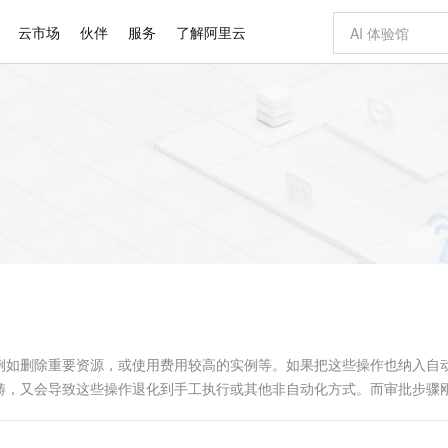
云市场
伙伴
服务
了解阿里云
AI 特惠
数据与 API
成为产品伙伴
企业增值服务
最佳实践
价格计算器
AI 场景体
基础软件
产品伙伴合
阿里云认证
市场活动
配置报价
大模型
自助选配和估算价格
步到位
智启 AI 普惠权益
产品生态集成认证中心
企业支持计划
云上春晚
域名与网站
Qwen Audio：打造专属 AI 语音助手
千问官方 MaaS 平台，为开发者和 Agent 而生，新用户赠送 1 亿 + tokens 额度
一句话生成原生
AI Coding
阿里云Maa
2026 阿里云
云服务器 E
为企业打
数据集
Windows
大模型认证
模型
NEW
NEW
格式还原
值低价云产品抢先购
至高享 1亿+免费 tokens，加速 Al 应用落地
提供智能易用的域名与建站服务
Qwen-Audio-3.0-Realtime 端到端实时语音角色扮演
输入一句话想法,
智能编程，一键
安全可靠、
产品生态伙伴
专家技术服务
云上奥运之旅
弹性计算合作
阿里云中企出
手机三要素
宝塔 Linux
全部认证
价格优势
开源旗舰模型
即刻拥有 DeepSeek-V4-Pro
阿里云 OPC 创新助力计划
千问大模型
一键部署幻兽
AI 电商营销
对象存储 O
大模型
产品生态伙伴工作台
企业增值服务台
云栖战略参考
云存储合作计
云栖大会
身份实名认证
CentOS
训练营
推动算力普惠，释放技术红利
最高返9万
真正可用的 1M 上下文,一次完成代码全链路开发
快速构建应用程序和网站，即刻迈出上云第一步
轻松解锁专属 DeepSeek-V4-Pro
至高百万元 Token 补贴，加速一人公司成长
多元化、高性能、安全可靠的大模型服务
一键购买专属
从图文生成到
云上的中国
数据库合作计
活动全景
短信
Docker
图片和
自进化智能体
5 分钟轻松部署专属 QwenPaw
Token Plan 模型订阅计划
数字证书管理服务（原SSL证书）
高效搭建 AI
AI 广告创作
无影云电脑
企业成长
NEW
HOT
信息公告
看见新力量
云网络合作计
OCR 文字识别
JAVA
越聪明
证享300元代金券
全托管，含MySQL、PostgreSQL、SQL Server、MariaDB多引擎
Qwen3.8-Max 首发尝鲜，限时加量 10 倍，夜间低至2折
实现全站HTTPS，呈现可信的WEB访问
从聊天伙伴进化为能主动干活的本地数字员工
图文、视频一
随时随地安
Kimi-K3
HappyHors
NEW
魔搭 Mode
loud
服务实践
官网公告
Kimi 最新旗舰模型，长程编程与推理利器
让文字生成流
金融模力时刻
Salesforce O
版
发票查验
全能环境
Claude Code + GStack 打造工程团队
千问办公，限时限量积分加倍
Qoder
低代码高效构
AI 建站
短信服务
型
NEW
作计划
计划
创新中心
魔搭 ModelSc
健康状态
理服务
让AI从“聊天伙伴”进化为能干活的“数字员工”
安装技能 GStack，拥有专属 AI 工程团队
你的AI工作搭子，覆盖日常办公高频场景
面向真实软件的智能体编程平台
0 代码专业建
例如删除重要资源，或使用费用较高的实例等。如果把这些操作也纳入自
客户案例
天气预报查询
操作系统
Deepseek-v4-pro
HappyHors
态合作计划
畴，又会导致这些操作退化到手工执行或其他非自动化方式。而审批步骤
态智能体模型
旗舰 MoE 大模型，百万上下文与顶尖推理能力
图生视频，流
同享
万小智 AI 建站低至 15元/月
Qoder CN
AI 短剧/漫剧
云原生数据库 
快递物流查询
WordPress
成为服务伙
高校合作
点，立即开启云上创新
覆盖公网/内网、递归/权威、移动APP等全场景解析服务
送.CN域名，送备案服务码
基于千问大模型等，支持代码智能生成、研发智能问答
AI助力短剧
GLM-5.2
Wan2.7-T
Ubuntu