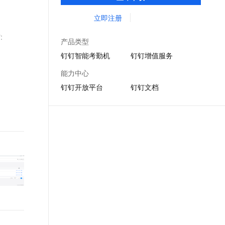
DING消息任务管理，让沟通更高效；移动办
文戏情感细腻自然，动作戏激烈拳拳到肉，实现更强表演能力
支持中英文自由切换，具备更强的噪声鲁棒性
ernetes 版 ACK
云聚AI 严选权益
AI 原生数据库服务发布
SSL 证书
公考勤，审批，钉闪会，钉钉文档，钉钉教
立即注册
，一键激活高效办公新体验
理容器应用的 K8s 服务
精选AI产品，从模型到应用全链提效
Agent 数据网关
育解决方案。
堡垒机
:
AI 用量加速计划
云原生数据库 PolarDB
产品类型
应用
防火墙
、识别商机，让客服更高效、服务更出色。
新老同享，达量后返
Agentic Database 发布
钉钉智能考勤机
钉钉增值服务
千问办公
主机安全
NEW
能力中心
的智能体编程平台
一站式AI生产力平台
钉钉开放平台
钉钉文档
AI 应用及服务市场
伶鹊
企业级人与Agent协作平台，接入和调度多个数字员工
智能客服平台，对话机器人、对话分析、智能外呼
AI 应用
大模型服务平台百炼 - 全妙
大模型
应用创作平台
多模态内容创作工具，已接入 DeepSeek
自然语言处理
数据标注
机器学习
息提取
与 AI 智能体进行实时音视频通话
从文本、图片、视频中提取结构化的属性信息
构建支持视频理解的 AI 音视频实时通话应用