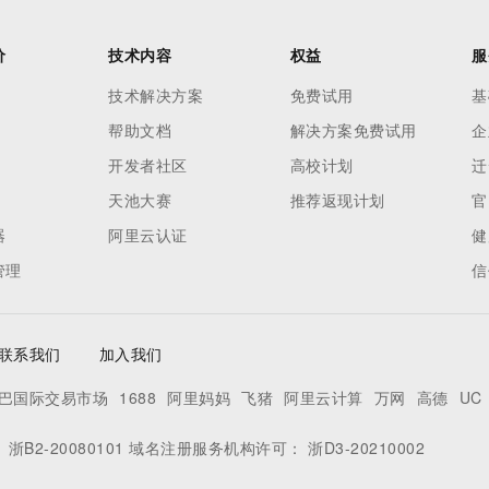
价
技术内容
权益
服
技术解决方案
免费试用
基
帮助文档
解决方案免费试用
企
开发者社区
高校计划
迁
天池大赛
推荐返现计划
官
器
阿里云认证
健
管理
信
联系我们
加入我们
巴国际交易市场
1688
阿里妈妈
飞猪
阿里云计算
万网
高德
UC
：
浙B2-20080101
域名注册服务机构许可：
浙D3-20210002