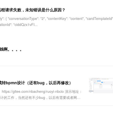
服务生态伙伴
视觉 Coding、空间感知、多模态思考等全面升级
1M上下文，专为长程任务能力而生
云工开物
企业应用
Works
Night Plan 支持 Qwen 3.8-Max
云原生大数据计算服务 MaxCompute
AI 办公
容器服务 Kub
NEW
Red Hat
，远程请求失败，未知错误是什么原因？
30+ 款产品免费体验
Data Agent 驱动的一站式 Data+AI 开发治理平台
夜间 5 折，Qwen/Meoo/TokenPlan 客户专享
面向分析的企业级SaaS模式云数据仓库
AI智能应用
提供一站式管
科研合作
ERP
堂（旗舰版）
SUSE
tionType": "2", "contentKey": "content", "cardTemplateId"
智能客服
AI 应用构建
大模型原生
CRM
onId": "ciddQzx1vFI...
防护产品
2个月
自动承接线索
建站小程序
Qoder
大模型服务平台百炼-应用模版
OA 办公系统
HOT
NEW
面向真实软件
个人版上线、团队版降价；千问3.8-Max首发发尝鲜
丰富多元化的应用模版和解决方案
力提升
财税管理
模板建站
万有无界
大模型服务平台百炼-智能体
收钱啊。。。。
400电话
定制建站
的模型效果
灵活可视化地构建企业级 Agent
方案
广告营销
模板小程序
秒悟
人工智能平台 PAI
定制小程序
云端极速 AI 
新一代 AI 视频生成模型，深度适配广告营销等场景
AI Native 的算法工程平台，一站式完成建模、训练、推理服务部署
APP 开发
完成转bpmn设计（还有bug，以后再修改）
建站系统
//gitee.com/nbacheng/ruoyi-nbcio 演示地址：
mn设计的工作，当然还有不少bug，以后有需要或者网友
AI 应用
10分钟微调：让0.6B模型媲美235B模
多模态数据信
型
依托云原生高可用架构,实现Dify私有化部署
用1%尺寸在特定领域达到大模型90%以上效果