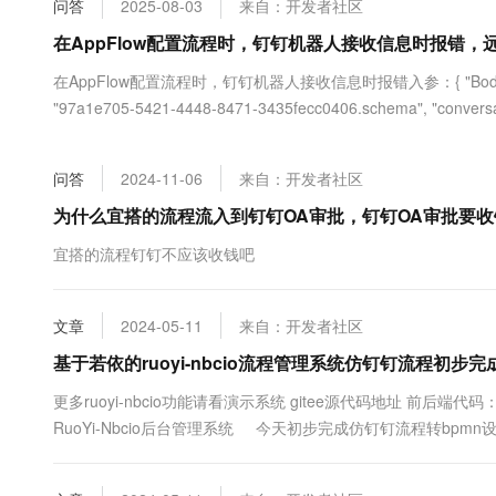
问答
2025-08-03
来自：开发者社区
大数据开发治理平台 Data
AI 产品 免费试用
网络
安全
云开发大赛
Tableau 订阅
在AppFlow配置流程时，钉钉机器人接收信息时报错
1亿+ 大模型 tokens 和 
可观测
入门学习赛
中间件
AI空中课堂在线直播课
在AppFlow配置流程时，钉钉机器人接收信息时报错入参：{ "Body": { "conversa
云防火墙
140+云产品 免费试用
大模型服务
"97a1e705-5421-4448-8471-3435fecc0406.schema", "conversati
上云与迁云
云原生的云上边界网络安全
产品新客免费试用，最长1
数据库
生态解决方案
千问AI平台-Token Plan
企业出海
大模型ACA认证体验
大数据计算
问答
2024-11-06
来自：开发者社区
助力企业全员 AI 认知与能
行业生态解决方案
政企业务
媒体服务
千问AI平台-模型体验
为什么宜搭的流程流入到钉钉OA审批，钉钉OA审批要
开发者生态解决方案
在线体验全尺寸、多种模态
企业服务与云通信
宜搭的流程钉钉不应该收钱吧
AI 开发和 AI 应用解决
Happy 系列大模型
域名与网站
文章
2024-05-11
来自：开发者社区
终端用户计算
基于若依的ruoyi-nbcio流程管理系统仿钉钉流程初步
Serverless
大模型解决方案
更多ruoyi-nbcio功能请看演示系统 gitee源代码地址 前后端代码： https:
RuoYi-Nbcio后台管理系统 今天初步完成仿钉钉流程转bp
开发工具
快速部署 Dify，高效搭建 
也帮忙改进。 1、前端 &nbs...
迁移与运维管理