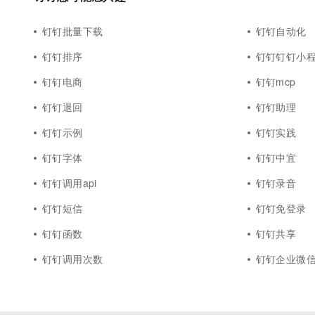
钉钉批量下载
钉钉自动化
钉钉排序
钉钉钉钉小
钉钉电商
钉钉mcp
钉钉退回
钉钉助理
钉钉示例
钉钉实践
钉钉字体
钉钉中宜
钉钉调用api
钉钉录音
钉钉短信
钉钉免登录
钉钉函数
钉钉共享
钉钉调用次数
钉钉企业微