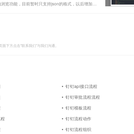
ml的浏览功能，目前暂时只支持json的格式，以后增加转
面下方点击"联系我们"与我们沟通。
回
钉钉api接口流程
表
钉钉审批流程流程
程
钉钉模板流程
流程
钉钉流程动作
程
钉钉流程组织