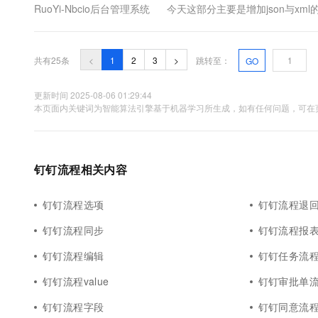
RuoYi-Nbcio后台管理系统 今天这部分主要是增加json与x
换成flowable流程的xml...
共有25条
<
1
2
3
>
跳转至：
GO
更新时间 2025-08-06 01:29:44
本页面内关键词为智能算法引擎基于机器学习所生成，如有任何问题，可在页
钉钉流程相关内容
钉钉流程选项
钉钉流程退
钉钉流程同步
钉钉流程报
钉钉流程编辑
钉钉任务流
钉钉流程value
钉钉审批单
钉钉流程字段
钉钉同意流