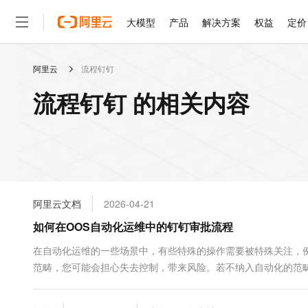
大模型
产品
解决方案
权益
定价
阿里云
流程钉钉
大模型
产品
解决方案
权益
定价
云市场
伙伴
服务
了解阿里云
精选产品
精选解决方案
普惠上云
产品定价
精选商城
成为销售伙伴
售前咨询
为什么选择阿里云
千问AI平台
流程钉钉 的相关内容
了解云产品的定价详情
大模型服务平台百炼
睿译宝，AI翻译排版一
普惠上云 官方力荐
分销伙伴
在线服务
网站建设
什么是云计算
大
大模型服务与应用平台
上传文档即自动完成翻译和
云服务器38元/年起，超
咨询伙伴
多端小程序
技术领先
云上成本管理
售后服务
轻量应用服务器
GLM-5.2：长任务时代
官方推荐返现计划
大模型
精选产品
精选解决方案
Salesforce 国际版订阅
稳定可靠
管理和优化成本
推荐新用户得奖励，单订单
销售伙伴合作计划
自助服务
友盟天域
安全合规
人工智能与机器学习
AI
文本生成
云数据库 RDS
Hermes Agent，打造
云工开物
无影生态合作计划
在线服务
阿里云文档
2026-04-21
观测云
分析师报告
自主进化，持久记忆，越用
高校专属算力普惠，学生认
计算
互联网应用开发
Qwen3.8-Max
HOT
Salesforce On Alibaba C
工单服务
如何在OOS自动化运维中的钉钉审批流程
智能体时代全能旗舰模型
Tuya 物联网平台阿里云
研究报告与白皮书
人工智能平台 PAI
快速拥有专属 OpenClaw
大模
Consulting Partner 合
大数据
容器
免费试用
短信专区
一站式AI开发、训练和推
在自动化运维的一些场景中，有些特殊的操作需要被特殊关注，
蓝凌 OA
Qwen3.7-Plus
AI 大模型销售与服务生
现代化应用
范畴，您可能会担心失去控制，带来风险。若不纳入自动化的范
存储
天池大赛
能看、能想、能动手的多模
云解析DNS
解决方案免费试用 新老
电子合同
够让您在自动化和特殊关注之间寻找一个平衡。
最高领取价值200元试用
安全
网络与CDN
AI 算法大赛
Qwen3-VL-Plus
畅捷通