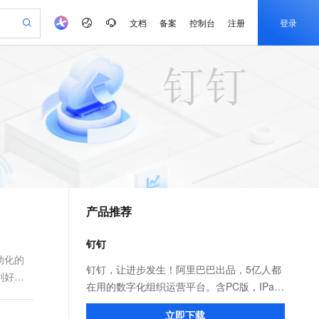
文档
备案
控制台
注册
登录
验
作计划
器
AI 活动
专业服务
服务伙伴合作计划
开发者社区
加入我们
产品动态
服务平台百炼
阿里云 OPC 创新助力计划
一站式生成采购清单，支持单品或批量购买
可编辑精美 PPT 文稿
S产品伙伴计划（繁花）
峰会
CS
造的大模型服务与应用开发平台
Agency Agents：拥有专属领域专家
AI 生产力先锋
Al MaaS 服务伙伴赋能合作
域名
博文
Careers
至高可申请百万元
Qwen3.8-Max 模型上线
 轻松生成专业的 PPT
开启高性价比 AI 编程新体验
弹性可伸缩的云计算服务
先锋实践拓展 AI 生产力的边界
多领域专家智能体,一键组建 AI 虚拟交付团队
Token 补贴，五大权
计划
海大会
伙伴信用分合作计划
商标
问答
社会招聘
益加速 OPC 成功
帕鲁游戏服务器
SS
HappyHorse 打造一站式影视创作平台
飞天发布时刻
HOT
Open Search 向量检索版支
划
备案
电子书
校园招聘
联机服务器，轻松开启游戏
视频创作，一键激活电商全链路生产力
稳定、安全、高性价比、高性能的云存储服务
所见，即是所愿
持视频检索 Pipeline 功能
可视化编排打通从文字构思到成片全链路闭环
更多支持
划
公司注册
镜像站
视频生成
语音识别与合成
 智能体与工作流应用
漫剧工坊：一站式动画创作平台
AI 实训营
应用身份服务 (IDaaS)
合作伙伴培训与认证
产品推荐
划
上云迁移
站生成，高效打造优质广告素材
全接入的云上超级电脑
通过阿里云百炼高效搭建AI应用,助力高效开发
快速生产连贯的高质量长漫剧
从基础到进阶，Agent 创客手把手教你
OpenClaw 管理能力上线
e-1.1-T2V
Qwen3-TTS-Flash
lScope
我要反馈
查询合作伙伴
畅细腻的高质量视频
离线语音合成大模型，多语言方言自适应，低延迟高稳定
n Alibaba Cloud ISV 合作
代维服务
建企业门户网站
10 分钟搭建微信、支付宝小程序
钉钉
MaxCompute MaxFrame 提
创新加速
ope
登录合作伙伴管理后台
我要建议
站，无忧落地极速上线
以可视化方式快速构建移动和 PC 门户网站
国内短信简单易用，安全可靠，秒级触达，全球覆盖200+国家和地区。
高效部署网站，快速应用到小程序
供自动弹性内存功能
动化的
e-1.1-I2V
Cosyvoice-V3-Flash
钉钉，让进步发生！阿里巴巴出品，5亿人都
刚好能
安全
畅自然，细节丰富
高表现力语音合成大模型，语音克隆听感自然
我要投诉
PolarDB
在用的数字化组织运营平台。含PC版，IPad
上云场景组合购
Milvus 弹性伸缩功能新增节
伴
漫剧创作，剧本、分镜、视频高效生成
100%兼容MySQL、PostgreSQL，兼容Oracle，支持集中和分布式
覆盖90%+业务场景，专享组合折扣价
点支持范围
和手机版。远程视频会议，消息已读未读，
2V
VPN
Fun-ASR
立即下载