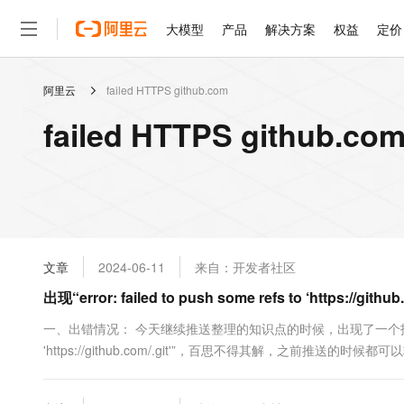
大模型
产品
解决方案
权益
定价
阿里云
failed HTTPS github.com
大模型
产品
解决方案
权益
定价
云市场
伙伴
服务
了解阿里云
精选产品
精选解决方案
普惠上云
产品定价
精选商城
成为销售伙伴
售前咨询
为什么选择阿里云
千问AI平台
failed HTTPS github
了解云产品的定价详情
大模型服务平台百炼
千问办公，解锁你的工作
普惠上云 官方力荐
分销伙伴
在线服务
网站建设
什么是云计算
大
大模型服务与应用平台
企业级Agent产品，直接
云服务器38元/年起，超
咨询伙伴
多端小程序
技术领先
云上成本管理
售后服务
轻量应用服务器
Agency Agents：拥
官方推荐返现计划
大模型
精选产品
精选解决方案
Salesforce 国际版订阅
稳定可靠
管理和优化成本
推荐新用户得奖励，单订单
销售伙伴合作计划
自助服务
友盟天域
安全合规
人工智能与机器学习
AI
文本生成
云数据库 RDS
HappyHorse 打造一
云工开物
无影生态合作计划
在线服务
文章
2024-06-11
来自：开发者社区
观测云
分析师报告
高校专属算力普惠，学生认
计算
互联网应用开发
Qwen3.8-Max
HOT
Salesforce On Alibaba C
工单服务
出现“error: failed to push some refs to ‘https://gi
智能体时代全能旗舰模型
Tuya 物联网平台阿里云
研究报告与白皮书
人工智能平台 PAI
快速拥有专属 OpenClaw
大模
Consulting Partner 合
大数据
容器
免费试用
短信专区
一站式AI开发、训练和推
一、出错情况： 今天继续推送整理的知识点的时候，出现了一个报错。“error: f
蓝凌 OA
Qwen3.7-Plus
AI 大模型销售与服务生
现代化应用
'https://github.com/.git'”，百思不得其解，之前推送
存储
天池大赛
能看、能想、能动手的多模
云解析DNS
解决方案免费试用 新老
电子合同
最高领取价值200元试用
安全
网络与CDN
AI 算法大赛
Qwen3-VL-Plus
畅捷通