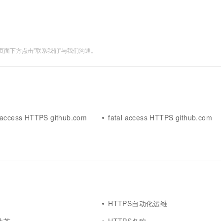
一个 AI 助手
超强辅助，Bol
即刻拥有 DeepSeek-R1 满血版
在企业官网、通讯软件中为客户提供 AI 客服
多种方案随心选，轻松解锁专属 DeepSeek
面下方点击"联系我们"与我们沟通。
e access HTTPS github.com
fatal access HTTPS github.com
HTTPS自动化运维