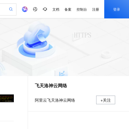
文档
备案
控制台
注册
登录
验
作计划
器
AI 活动
专业服务
服务伙伴合作计划
开发者社区
加入我们
产品动态
服务平台百炼
阿里云 OPC 创新助力计划
一站式生成采购清单，支持单品或批量购买
io：打造专属 AI 语音助手
S产品伙伴计划（繁花）
峰会
CS
造的大模型服务与应用开发平台
一句话生成原生可编辑精美 PPT 文稿
AI 生产力先锋
Al MaaS 服务伙伴赋能合作
域名
博文
Careers
至高可申请百万元
Qwen3.8-Max 模型上线
开启高性价比 AI 编程新体验
弹性可伸缩的云计算服务
Qwen-Audio-3.0-Realtime 端到端实时语音角色扮演
输入一句话想法, 轻松生成专业的 PPT
先锋实践拓展 AI 生产力的边界
Token 补贴，五大权
计划
海大会
伙伴信用分合作计划
商标
问答
社会招聘
益加速 OPC 成功
eek-V4-Pro
SS
一键部署幻兽帕鲁游戏服务器
飞天发布时刻
HOT
Open Search 向量检索版支
划
备案
电子书
校园招聘
pSeek-V4-Pro
视频创作，一键激活电商全链路生产力
稳定、安全、高性价比、高性能的云存储服务
一键购买专属联机服务器，轻松开启游戏
所见，即是所愿
持视频检索 Pipeline 功能
更多支持
划
公司注册
镜像站
视频生成
语音识别与合成
专属 QwenPaw
漫剧工坊：一站式动画创作平台
AI 实训营
HOT
应用身份服务 (IDaaS)
合作伙伴培训与认证
飞天洛神云网络
划
上云迁移
站生成，高效打造优质广告素材
全接入的云上超级电脑
从聊天伙伴进化为能主动干活的本地数字员工
快速生产连贯的高质量长漫剧
从基础到进阶，Agent 创客手把手教你
OpenClaw 管理能力上线
e-1.1-T2V
Qwen3-TTS-Flash
lScope
我要反馈
查询合作伙伴
畅细腻的高质量视频
离线语音合成大模型，多语言方言自适应，低延迟高稳定
n Alibaba Cloud ISV 合作
代维服务
建企业门户网站
10 分钟搭建微信、支付宝小程序
MaxCompute MaxFrame 提
阿里云飞天洛神云网络
+关注
创新加速
ope
登录合作伙伴管理后台
我要建议
站，无忧落地极速上线
以可视化方式快速构建移动和 PC 门户网站
国内短信简单易用，安全可靠，秒级触达，全球覆盖200+国家和地区。
高效部署网站，快速应用到小程序
供自动弹性内存功能
e-1.1-I2V
Cosyvoice-V3-Flash
安全
畅自然，细节丰富
高表现力语音合成大模型，语音克隆听感自然
我要投诉
PolarDB
上云场景组合购
Milvus 弹性伸缩功能新增节
伴
漫剧创作，剧本、分镜、视频高效生成
100%兼容MySQL、PostgreSQL，兼容Oracle，支持集中和分布式
覆盖90%+业务场景，专享组合折扣价
点支持范围
2V
VPN
Fun-ASR