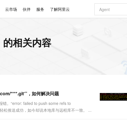
云市场
伙伴
服务
了解阿里云
AI 特惠
数据与 API
成为产品伙伴
企业增值服务
最佳实践
价格计算器
AI 场景体
基础软件
产品伙伴合
阿里云认证
市场活动
配置报价
大模型
.com 的相关内容
自助选配和估算价格
新方式
睿译宝，AI翻译排版一步到位
智启 AI 普惠权益
产品生态集成认证中心
企业支持计划
云上春晚
域名与网站
千问官方 MaaS 平台，为开发者和 Agent 而生，新用户赠送 1 亿 + tokens 额度
Qwen Aud
AI Coding
阿里云Maa
2026 阿里云
云服务器 E
为企业打
数据集
Windows
大模型认证
模型
NEW
NEW
交付可用成果
值低价云产品抢先购
上传文档即自动完成翻译和格式还原
至高享 1亿+免费 tokens，加速 Al 应用落地
提供智能易用的域名与建站服务
智能编程，一键
安全可靠、
产品生态伙伴
专家技术服务
云上奥运之旅
弹性计算合作
阿里云中企出
手机三要素
宝塔 Linux
全部认证
价格优势
有专属领域专家
GLM-5.2：长任务时代开源旗舰模型
阿里云 OPC 创新助力计划
千问大模型
即刻拥有 DeepS
AI 电商营销
对象存储 O
大模型
产品生态伙伴工作台
企业增值服务台
云栖战略参考
云存储合作计
云栖大会
身份实名认证
CentOS
训练营
推动算力普惠，释放技术红利
最高返9万
多领域专家智能体,一键组建 AI 虚拟交付团队
快速构建应用程序和网站，即刻迈出上云第一步
至高百万元 Token 补贴，加速一人公司成长
多元化、高性能、安全可靠的大模型服务
真正可用的 1M 上下文,一次完成代码全链路开发
轻松解锁专属 Dee
从图文生成到
云上的中国
数据库合作计
活动全景
短信
Docker
图片和
站式影视创作平台
Hermes Agent，打造自进化智能体
Token Plan 模型订阅计划
数字证书管理服务（原SSL证书）
5 分钟轻松部署
AI 广告创作
无影云电脑
企业成长
NEW
信息公告
看见新力量
云网络合作计
OCR 文字识别
JAVA
证享300元代金券
可视化编排打通从文字构思到成片全链路闭环
全托管，含MySQL、PostgreSQL、SQL Server、MariaDB多引擎
自主进化，持久记忆，越用越聪明
Qwen3.8-Max 首发尝鲜，限时加量 10 倍，夜间低至2折
实现全站HTTPS，呈现可信的WEB访问
图文、视频一
随时随地安
Kimi-K3
HappyHors
NEW
魔搭 Mode
loud
服务实践
官网公告
thub.com/****.git‘”，如何解决问题
Kimi 最新旗舰模型，长程编程与推理利器
让文字生成流
金融模力时刻
Salesforce O
版
发票查验
全能环境
Claude Code + GStack 打造工程团队
千问办公，限时限量积分加倍
Qoder
低代码高效构
AI 建站
短信服务
型
NEW
作计划
计划
创新中心
魔搭 ModelSc
健康状态
理服务
让AI从“聊天伙伴”进化为能干活的“数字员工”
安装技能 GStack，拥有专属 AI 工程团队
你的AI工作搭子，覆盖日常办公高频场景
面向真实软件的智能体编程平台
0 代码专业建
ailed to push some refs to
客户案例
天气预报查询
操作系统
Deepseek-v4-pro
HappyHors
态合作计划
的时候都可以轻松推送成功，如今却说本地库与远程库不一致。 ...
态智能体模型
旗舰 MoE 大模型，百万上下文与顶尖推理能力
图生视频，流
同享
万小智 AI 建站低至 15元/月
Qoder CN
AI 短剧/漫剧
云原生数据库 
快递物流查询
WordPress
成为服务伙
高校合作
点，立即开启云上创新
覆盖公网/内网、递归/权威、移动APP等全场景解析服务
送.CN域名，送备案服务码
基于千问大模型等，支持代码智能生成、研发智能问答
AI助力短剧
GLM-5.2
Wan2.7-T
Ubuntu