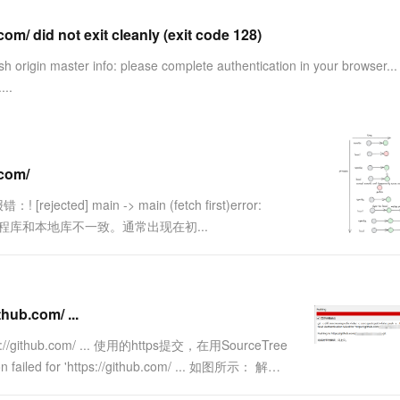
服务生态伙伴
视觉 Coding、空间感知、多模态思考等全面升级
1M上下文，专为长程任务能力而生
云工开物
企业应用
Works
Night Plan 支持 Qwen 3.8-Max
云原生大数据计算服务 MaxCompute
AI 办公
容器服务 Kub
NEW
Red Hat
.com/ did not exit cleanly (exit code 128)
30+ 款产品免费体验
Data Agent 驱动的一站式 Data+AI 开发治理平台
夜间 5 折，Qwen/Meoo/TokenPlan 客户专享
面向分析的企业级SaaS模式云数据仓库
AI智能应用
提供一站式管
科研合作
ERP
堂（旗舰版）
SUSE
in master info: please complete authentication in your browser... f
智能客服
AI 应用构建
大模型原生
CRM
...
防护产品
2个月
自动承接线索
建站小程序
Qoder
大模型服务平台百炼-应用模版
OA 办公系统
HOT
NEW
面向真实软件
个人版上线、团队版降价；千问3.8-Max首发发尝鲜
丰富多元化的应用模版和解决方案
力提升
财税管理
模板建站
万有无界
大模型服务平台百炼-智能体
.com/
400电话
定制建站
的模型效果
灵活可视化地构建企业级 Agent
报错：! [rejected] main -> main (fetch first)error:
方案
广告营销
模板小程序
XX.git'原因：远程库和本地库不一致。通常出现在初...
秒悟
人工智能平台 PAI
定制小程序
云端极速 AI 
新一代 AI 视频生成模型，深度适配广告营销等场景
AI Native 的算法工程平台，一站式完成建模、训练、推理服务部署
APP 开发
建站系统
hub.com/ ...
tps://github.com/ ... 使用的https提交，在用SourceTree
AI 应用
10分钟微调：让0.6B模型媲美235B模
多模态数据信
d for 'https://github.com/ ... 如图所示： 解决
型
依托云原生高可用架构,实现Dify私有化部署
用1%尺寸在特定领域达到大模型90%以上效果