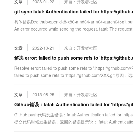
文章
2023-01-22
来自：开发者社区
大数据开发治理平台 Data
AI 产品 免费试用
网络
安全
云开发大赛
Tableau 订阅
git sync fatal: Authentication failed for https://github
1亿+ 大模型 tokens 和 
可观测
入门学习赛
中间件
AI空中课堂在线直播课
具体错误D:\github\openjdk8-x86-amd64-arm64-aarch64>git push orig
云防火墙
140+云产品 免费试用
大模型服务
An error occurred while sending the request. fatal: The request.
上云与迁云
云原生的云上边界网络安全
产品新客免费试用，最长1
数据库
生态解决方案
千问AI平台-Token Plan
企业出海
大模型ACA认证体验
大数据计算
文章
2022-10-21
来自：开发者社区
助力企业全员 AI 认知与能
行业生态解决方案
政企业务
媒体服务
千问AI平台-模型体验
解决 error: failed to push some refs to 'https://github
开发者生态解决方案
在线体验全尺寸、多种模态
企业服务与云通信
Resolve error: failed to push some refs to \'https://github.com/
AI 开发和 AI 应用解决
failed to push some refs to 'https://github.com/X
Happy 系列大模型
域名与网站
终端用户计算
文章
2015-08-25
来自：开发者社区
Serverless
Github错误：fatal: Authentication failed for 'https://git
大模型解决方案
GitHub push代码发生错误：fatal: Authentication failed for 'ht
开发工具
快速部署 Dify，高效搭建 
提交代码时候发生错误，返回的错误提示说： fatal: Authentication faile
迁移与运维管理
方案，重新执行gi...