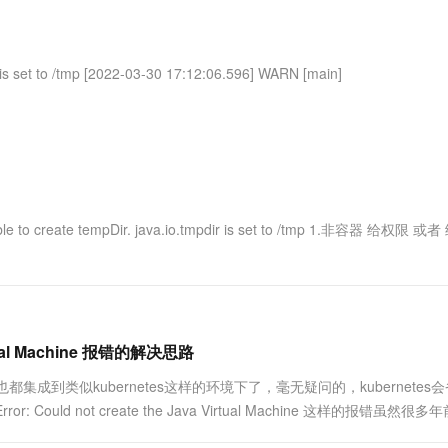
服务生态伙伴
视觉 Coding、空间感知、多模态思考等全面升级
1M上下文，专为长程任务能力而生
云工开物
企业应用
Works
Night Plan 支持 Qwen 3.8-Max
云原生大数据计算服务 MaxCompute
AI 办公
容器服务 Kub
NEW
Red Hat
30+ 款产品免费体验
Data Agent 驱动的一站式 Data+AI 开发治理平台
夜间 5 折，Qwen/Meoo/TokenPlan 客户专享
面向分析的企业级SaaS模式云数据仓库
AI智能应用
提供一站式管
科研合作
ERP
堂（旗舰版）
SUSE
et to /tmp [2022-03-30 17:12:06.596] WARN [main]
智能客服
AI 应用构建
大模型原生
CRM
防护产品
2个月
自动承接线索
建站小程序
Qoder
大模型服务平台百炼-应用模版
OA 办公系统
HOT
NEW
面向真实软件
个人版上线、团队版降价；千问3.8-Max首发发尝鲜
丰富多元化的应用模版和解决方案
力提升
财税管理
模板建站
万有无界
大模型服务平台百炼-智能体
400电话
定制建站
的模型效果
灵活可视化地构建企业级 Agent
o create tempDir. java.io.tmpdir is set to /tmp 1.非容器 给权限 
方案
广告营销
模板小程序
秒悟
人工智能平台 PAI
定制小程序
云端极速 AI 
新一代 AI 视频生成模型，深度适配广告营销等场景
AI Native 的算法工程平台，一站式完成建模、训练、推理服务部署
APP 开发
建站系统
irtual Machine 报错的解决思路
都集成到类似kubernetes这样的环境下了，毫无疑问的，kubernetes
AI 应用
10分钟微调：让0.6B模型媲美235B模
多模态数据信
d not create the Java Virtual Machine 这样的报错虽然很多
型
依托云原生高可用架构,实现Dify私有化部署
用1%尺寸在特定领域达到大模型90%以上效果