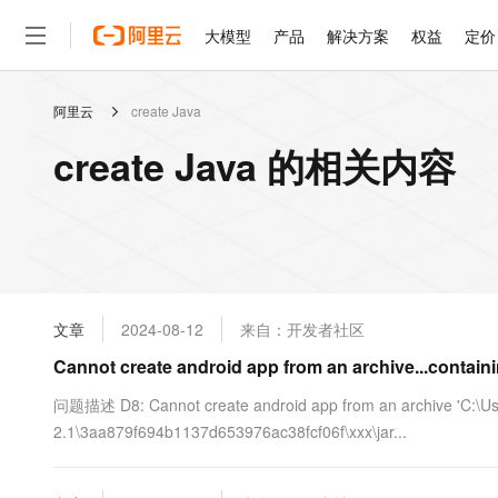
大模型
产品
解决方案
权益
定价
阿里云
create Java
大模型
产品
解决方案
权益
定价
云市场
伙伴
服务
了解阿里云
精选产品
精选解决方案
普惠上云
产品定价
精选商城
成为销售伙伴
售前咨询
为什么选择阿里云
千问AI平台
create Java 的相关内容
了解云产品的定价详情
大模型服务平台百炼
千问办公，解锁你的工作
普惠上云 官方力荐
分销伙伴
在线服务
网站建设
什么是云计算
大
大模型服务与应用平台
企业级Agent产品，直接
云服务器38元/年起，超
咨询伙伴
多端小程序
技术领先
云上成本管理
售后服务
轻量应用服务器
Agency Agents：拥
官方推荐返现计划
大模型
精选产品
精选解决方案
Salesforce 国际版订阅
稳定可靠
管理和优化成本
推荐新用户得奖励，单订单
销售伙伴合作计划
自助服务
友盟天域
安全合规
人工智能与机器学习
AI
文本生成
云数据库 RDS
HappyHorse 打造一
云工开物
无影生态合作计划
在线服务
文章
2024-08-12
来自：开发者社区
观测云
分析师报告
高校专属算力普惠，学生认
计算
互联网应用开发
Qwen3.8-Max
HOT
Salesforce On Alibaba C
工单服务
Cannot create android app from an archive...contai
智能体时代全能旗舰模型
Tuya 物联网平台阿里云
研究报告与白皮书
人工智能平台 PAI
快速拥有专属 OpenClaw
大模
Consulting Partner 合
大数据
容器
免费试用
短信专区
一站式AI开发、训练和推
问题描述 D8: Cannot create android app from an archive 'C:\User
蓝凌 OA
Qwen3.7-Plus
AI 大模型销售与服务生
现代化应用
2.1\3aa879f694b1137d653976ac38fcf06f\xxx\jar...
存储
天池大赛
能看、能想、能动手的多模
云解析DNS
解决方案免费试用 新老
电子合同
最高领取价值200元试用
安全
网络与CDN
AI 算法大赛
Qwen3-VL-Plus
畅捷通