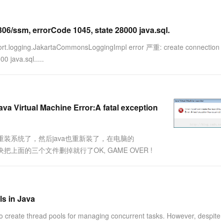
一个 AI 助手
超强辅助，Bol
即刻拥有 DeepSeek-R1 满血版
在企业官网、通讯软件中为客户提供 AI 客服
多种方案随心选，轻松解锁专属 DeepSeek
3306/ssm, errorCode 1045, state 28000 java.sql.
logging.JakartaCommonsLoggingImpl error 严重: create connection e
0 java.sql.....
Virtual Machine Error:A fatal exception
重装系统了，然后java也重新装了，在电脑的
决把上面的三个文件删掉就行了OK, GAME OVER !
ls in Java
o create thread pools for managing concurrent tasks. However, despite 