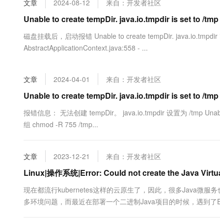
文章
2024-08-12
来自：开发者社区
大数据开发治理平台 Data
AI 产品 免费试用
网络
安全
云开发大赛
Tableau 订阅
Unable to create tempDir. java.io.tmpdir is set to /tmp
1亿+ 大模型 tokens 和 
可观测
入门学习赛
中间件
AI空中课堂在线直播课
磁盘挂载后，启动报错 Unable to create tempDir. java.io.tmpdir is s
云防火墙
140+云产品 免费试用
大模型服务
AbstractApplicationContext.java:558 - ...
上云与迁云
云原生的云上边界网络安全
产品新客免费试用，最长1
数据库
生态解决方案
千问AI平台-Token Plan
企业出海
大模型ACA认证体验
大数据计算
文章
2024-04-01
来自：开发者社区
助力企业全员 AI 认知与能
行业生态解决方案
政企业务
媒体服务
千问AI平台-模型体验
Unable to create tempDir. java.io.tmpdir is set to /tmp
开发者生态解决方案
在线体验全尺寸、多种模态
企业服务与云通信
报错信息： 无法创建 tempDir。 java.io.tmpdir 设置为 /tmp Unable t
AI 开发和 AI 应用解决
组 chmod -R 755 /tmp...
Happy 系列大模型
域名与网站
终端用户计算
文章
2023-12-21
来自：开发者社区
Serverless
Linux|操作系统|Error: Could not create the Java V
大模型解决方案
现在都流行kubernetes这样的云原生了，因此，很多Java微服务也
开发工具
快速部署 Dify，高效搭建 
多环境问题，而最近在部署一个二进制Java项目的时候，遇到了Error: Coul
迁移与运维管理
到过这样的问题，但基本都是很快解决掉了，而这次的问题是....