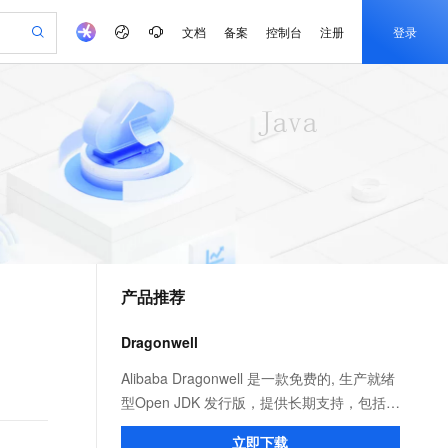
文档
备案
控制台
注册
登录
验
作计划
器
AI 活动
专业服务
服务伙伴合作计划
开发者社区
加入我们
产品动态
服务平台百炼
阿里云 OPC 创新助力计划
一站式生成采购清单，支持单品或批量购买
io：打造专属 AI 语音助手
S产品伙伴计划（繁花）
峰会
CS
造的大模型服务与应用开发平台
一句话生成原生可编辑精美 PPT 文稿
AI 生产力先锋
Al MaaS 服务伙伴赋能合作
域名
博文
Careers
至高可申请百万元
Qwen3.8-Max 模型上线
开启高性价比 AI 编程新体验
弹性可伸缩的云计算服务
Qwen-Audio-3.0-Realtime 端到端实时语音角色扮演
输入一句话想法, 轻松生成专业的 PPT
先锋实践拓展 AI 生产力的边界
Token 补贴，五大权
计划
海大会
伙伴信用分合作计划
商标
问答
社会招聘
益加速 OPC 成功
eek-V4-Pro
SS
一键部署幻兽帕鲁游戏服务器
飞天发布时刻
HOT
Open Search 向量检索版支
划
备案
电子书
校园招聘
pSeek-V4-Pro
视频创作，一键激活电商全链路生产力
稳定、安全、高性价比、高性能的云存储服务
一键购买专属联机服务器，轻松开启游戏
所见，即是所愿
持视频检索 Pipeline 功能
更多支持
划
公司注册
镜像站
视频生成
语音识别与合成
专属 QwenPaw
漫剧工坊：一站式动画创作平台
AI 实训营
HOT
应用身份服务 (IDaaS)
合作伙伴培训与认证
产品推荐
划
上云迁移
站生成，高效打造优质广告素材
全接入的云上超级电脑
从聊天伙伴进化为能主动干活的本地数字员工
快速生产连贯的高质量长漫剧
从基础到进阶，Agent 创客手把手教你
OpenClaw 管理能力上线
e-1.1-T2V
Qwen3-TTS-Flash
lScope
我要反馈
查询合作伙伴
畅细腻的高质量视频
离线语音合成大模型，多语言方言自适应，低延迟高稳定
n Alibaba Cloud ISV 合作
代维服务
建企业门户网站
10 分钟搭建微信、支付宝小程序
Dragonwell
MaxCompute MaxFrame 提
创新加速
ope
登录合作伙伴管理后台
我要建议
站，无忧落地极速上线
以可视化方式快速构建移动和 PC 门户网站
国内短信简单易用，安全可靠，秒级触达，全球覆盖200+国家和地区。
高效部署网站，快速应用到小程序
供自动弹性内存功能
e-1.1-I2V
Cosyvoice-V3-Flash
Alibaba Dragonwell 是一款免费的, 生产就绪
安全
畅自然，细节丰富
高表现力语音合成大模型，语音克隆听感自然
我要投诉
PolarDB
型Open JDK 发行版，提供长期支持，包括性
上云场景组合购
Milvus 弹性伸缩功能新增节
伴
漫剧创作，剧本、分镜、视频高效生成
100%兼容MySQL、PostgreSQL，兼容Oracle，支持集中和分布式
覆盖90%+业务场景，专享组合折扣价
点支持范围
能增强和安全修复。完全兼容 Java SE 标
2V
VPN
Fun-ASR
立即下载