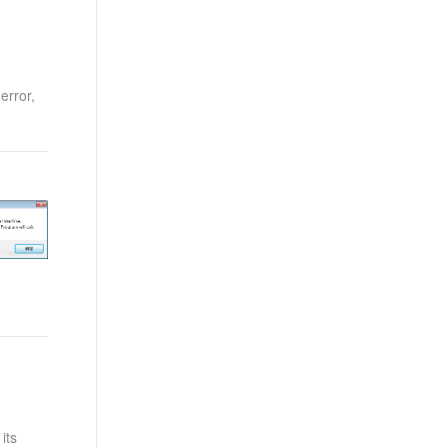
t.diy 一步搞定创意建站
构建大模型应用的安全防护体系
通过自然语言交互简化开发流程,全栈开发支持
通过阿里云安全产品对 AI 应用进行安全防护
rror,
its