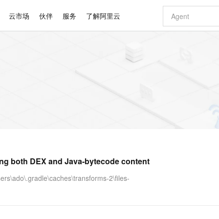
云市场
伙伴
服务
了解阿里云
AI 特惠
数据与 API
成为产品伙伴
企业增值服务
最佳实践
价格计算器
AI 场景体
基础软件
产品伙伴合
阿里云认证
市场活动
配置报价
大模型
自助选配和估算价格
新方式
睿译宝，AI翻译排版一步到位
智启 AI 普惠权益
产品生态集成认证中心
企业支持计划
云上春晚
域名与网站
千问官方 MaaS 平台，为开发者和 Agent 而生，新用户赠送 1 亿 + tokens 额度
Qwen Aud
AI Coding
阿里云Maa
2026 阿里云
云服务器 E
为企业打
数据集
Windows
大模型认证
模型
NEW
NEW
交付可用成果
值低价云产品抢先购
上传文档即自动完成翻译和格式还原
至高享 1亿+免费 tokens，加速 Al 应用落地
提供智能易用的域名与建站服务
智能编程，一键
安全可靠、
产品生态伙伴
专家技术服务
云上奥运之旅
弹性计算合作
阿里云中企出
手机三要素
宝塔 Linux
全部认证
价格优势
有专属领域专家
GLM-5.2：长任务时代开源旗舰模型
阿里云 OPC 创新助力计划
千问大模型
即刻拥有 DeepS
AI 电商营销
对象存储 O
大模型
产品生态伙伴工作台
企业增值服务台
云栖战略参考
云存储合作计
云栖大会
身份实名认证
CentOS
训练营
推动算力普惠，释放技术红利
最高返9万
多领域专家智能体,一键组建 AI 虚拟交付团队
快速构建应用程序和网站，即刻迈出上云第一步
至高百万元 Token 补贴，加速一人公司成长
多元化、高性能、安全可靠的大模型服务
真正可用的 1M 上下文,一次完成代码全链路开发
轻松解锁专属 Dee
从图文生成到
云上的中国
数据库合作计
活动全景
短信
Docker
图片和
站式影视创作平台
Hermes Agent，打造自进化智能体
Token Plan 模型订阅计划
数字证书管理服务（原SSL证书）
5 分钟轻松部署
AI 广告创作
无影云电脑
企业成长
NEW
信息公告
看见新力量
云网络合作计
OCR 文字识别
JAVA
证享300元代金券
可视化编排打通从文字构思到成片全链路闭环
全托管，含MySQL、PostgreSQL、SQL Server、MariaDB多引擎
自主进化，持久记忆，越用越聪明
Qwen3.8-Max 首发尝鲜，限时加量 10 倍，夜间低至2折
实现全站HTTPS，呈现可信的WEB访问
图文、视频一
随时随地安
Kimi-K3
HappyHors
NEW
魔搭 Mode
loud
服务实践
官网公告
ning both DEX and Java-bytecode content
Kimi 最新旗舰模型，长程编程与推理利器
让文字生成流
金融模力时刻
Salesforce O
版
发票查验
全能环境
Claude Code + GStack 打造工程团队
千问办公，限时限量积分加倍
Qoder
低代码高效构
AI 建站
短信服务
型
NEW
作计划
计划
创新中心
魔搭 ModelSc
健康状态
理服务
让AI从“聊天伙伴”进化为能干活的“数字员工”
安装技能 GStack，拥有专属 AI 工程团队
你的AI工作搭子，覆盖日常办公高频场景
面向真实软件的智能体编程平台
0 代码专业建
s\ado\.gradle\caches\transforms-2\files-
客户案例
天气预报查询
操作系统
Deepseek-v4-pro
HappyHors
态合作计划
态智能体模型
旗舰 MoE 大模型，百万上下文与顶尖推理能力
图生视频，流
同享
万小智 AI 建站低至 15元/月
Qoder CN
AI 短剧/漫剧
云原生数据库 
快递物流查询
WordPress
成为服务伙
高校合作
点，立即开启云上创新
覆盖公网/内网、递归/权威、移动APP等全场景解析服务
送.CN域名，送备案服务码
基于千问大模型等，支持代码智能生成、研发智能问答
AI助力短剧
GLM-5.2
Wan2.7-T
Ubuntu