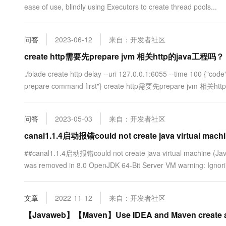
ease of use, blindly using Executors to create thread pools...
问答
2023-06-12
来自：开发者社区
create http需要先prepare jvm 相关http的java工程吗？
./blade create http delay --uri 127.0.0.1:6055 --time 100 {"code
prepare command first"} create http需要先prepare jvm 相关http的
问答
2023-05-03
来自：开发者社区
canal1.1.4启动报错could not create java virtual mach
##canal1.1.4启动报错could not create java virtual machine (Jav
was removed in 8.0 OpenJDK 64-Bit Server VM warning: Ignorin
文章
2022-11-12
来自：开发者社区
【Javaweb】【Maven】Use IDEA and Maven create a 