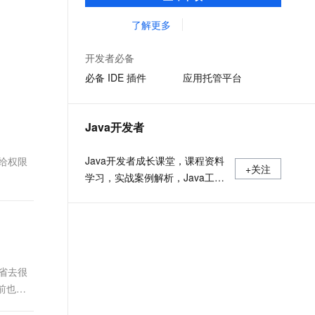
准，您可以在任何常用操作系统（包括
文戏情感细腻自然，动作戏激烈拳拳到肉，实现更强表演能力
支持中英文自由切换，具备更强的噪声鲁棒性
ernetes 版 ACK
云聚AI 严选权益
AI 原生数据库服务发布
SSL 证书
Linux、Windows 和 macOS）上开发 Java
了解更多
，一键激活高效办公新体验
理容器应用的 K8s 服务
精选AI产品，从模型到应用全链提效
Agent 数据网关
应用程序。
堡垒机
AI 用量加速计划
云原生数据库 PolarDB
开发者必备
应用
防火墙
、识别商机，让客服更高效、服务更出色。
新老同享，达量后返
Agentic Database 发布
必备 IDE 插件
应用托管平台
千问办公
主机安全
NEW
的智能体编程平台
一站式AI生产力平台
Java开发者
AI 应用及服务市场
伶鹊
企业级人与Agent协作平台，接入和调度多个数字员工
智能客服平台，对话机器人、对话分析、智能外呼
Java开发者成长课堂，课程资料
或者 给权限
AI 应用
+关注
学习，实战案例解析，Java工程
大模型服务平台百炼 - 全妙
大模型
应用创作平台
师必备词汇等你来~
多模态内容创作工具，已接入 DeepSeek
自然语言处理
数据标注
机器学习
会省去很
息提取
与 AI 智能体进行实时音视频通话
年前也遇
从文本、图片、视频中提取结构化的属性信息
构建支持视频理解的 AI 音视频实时通话应用