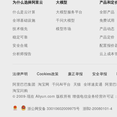
为什么选择阿里云
大模型
产品和定
什么是云计算
大模型服务平台
全部产品
全球基础设施
千问大模型
免费试用
技术领先
模型市场
产品动态
稳定可靠
产品定价
安全合规
配置报价
分析师报告
云上成本
法律声明
Cookies政策
廉正举报
安全举报
阿里巴巴集团
淘宝网
千问AI平台
天猫
全球速卖通
阿里巴
淘宝闪购
© 2009-现在 Aliyun.com 版权所有 增值电信业务经营许可证
浙公网安备 33010602009975号
浙B2-20080101-4