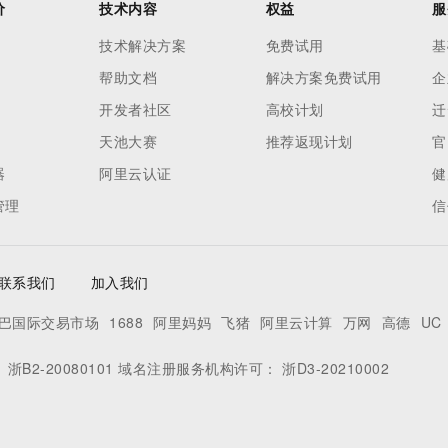
价
技术内容
权益
服
技术解决方案
免费试用
基
帮助文档
解决方案免费试用
企
开发者社区
高校计划
迁
天池大赛
推荐返现计划
官
器
阿里云认证
健
管理
信
联系我们
加入我们
巴国际交易市场
1688
阿里妈妈
飞猪
阿里云计算
万网
高德
UC
：
浙B2-20080101
域名注册服务机构许可：
浙D3-20210002