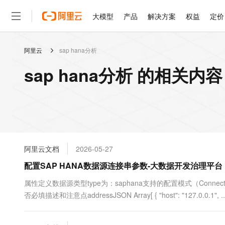
大模型
产品
解决方案
权益
定价
阿里云
sap hana分析
大模型
产品
解决方案
权益
定价
云市场
伙伴
服务
了解阿里云
精选产品
精选解决方案
普惠上云
产品定价
精选商城
成为销售伙伴
售前咨询
为什么选择阿里云
千问AI平台
sap hana分析 的相关内容
了解云产品的定价详情
大模型服务平台百炼
睿译宝，AI翻译排版一
普惠上云 官方力荐
分销伙伴
在线服务
网站建设
什么是云计算
大
大模型服务与应用平台
上传文档即自动完成翻译和
云服务器38元/年起，超
咨询伙伴
多端小程序
技术领先
云上成本管理
售后服务
轻量应用服务器
GLM-5.2：长任务时代
官方推荐返现计划
大模型
精选产品
精选解决方案
Salesforce 国际版订阅
稳定可靠
管理和优化成本
推荐新用户得奖励，单订单
销售伙伴合作计划
自助服务
友盟天域
安全合规
人工智能与机器学习
AI
文本生成
云数据库 RDS
Hermes Agent，打造
云工开物
无影生态合作计划
在线服务
阿里云文档
2026-05-27
观测云
分析师报告
自主进化，持久记忆，越用
高校专属算力普惠，学生认
计算
互联网应用开发
Qwen3.8-Max
HOT
Salesforce On Alibaba C
工单服务
配置SAP HANA数据源连接串参数-大数据开发治理平台 Da
智能体时代全能旗舰模型
Tuya 物联网平台阿里云
研究报告与白皮书
人工智能平台 PAI
快速拥有专属 OpenClaw
大模
Consulting Partner 合
大数据
容器
免费试用
短信专区
一站式AI开发、训练和推
属性定义数据源类型type为：saphana支持的配置模式（Connect
蓝凌 OA
Qwen3.7-Plus
AI 大模型销售与服务生
现代化应用
否必填描述和注意点addressJSON Array[ { "host": "127.0.0.1", ..
存储
天池大赛
能看、能想、能动手的多模
云解析DNS
解决方案免费试用 新老
电子合同
最高领取价值200元试用
安全
网络与CDN
AI 算法大赛
Qwen3-VL-Plus
畅捷通