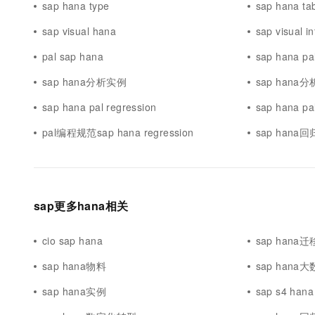
sap hana type
sap hana ta
sap visual hana
sap visual 
pal sap hana
sap hana 
sap hana分析实例
sap hana
sap hana pal regression
sap hana 
pal编程规范sap hana regression
sap hana回
sap更多hana相关
cio sap hana
sap hana迁
sap hana物料
sap hana
sap hana实例
sap s4 hana