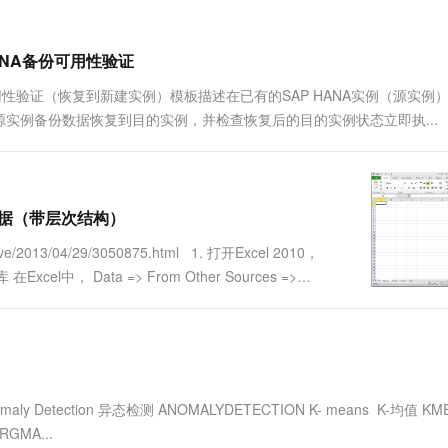
一个 AI 助手
超强辅助，Bol
即刻拥有 DeepSeek-R1 满血版
在企业官网、通讯软件中为客户提供 AI 客服
多种方案随心选，轻松解锁专属 DeepSeek
AP HANA备份可用性验证
P HANA备份可用性验证（恢复到新建实例）模板描述在已有的SAP HANA实例（源实例
务将源实例备份数据恢复到目的实例，并检查恢复后的目的实例状态立即执...
视图数据（带层次结构）
2013/04/29/3050875.html 1. 打开Excel 2010，
中， Data => From Other Sources =>
ring Anomaly Detection 异态检测 ANOMALYDETECTION K- means K-均值 K
RGMA...