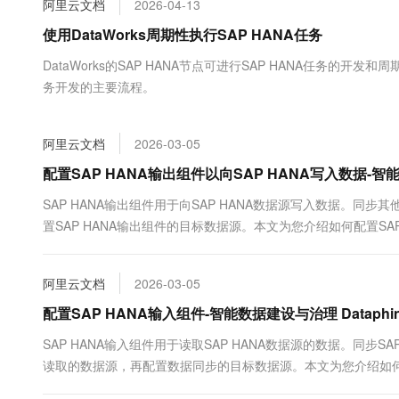
阿里云文档
2026-04-13
大数据开发治理平台 Data
AI 产品 免费试用
网络
安全
云开发大赛
Tableau 订阅
使用DataWorks周期性执行SAP HANA任务
1亿+ 大模型 tokens 和 
可观测
入门学习赛
中间件
AI空中课堂在线直播课
DataWorks的SAP HANA节点可进行SAP HANA任务的
云防火墙
140+云产品 免费试用
大模型服务
务开发的主要流程。
上云与迁云
云原生的云上边界网络安全
产品新客免费试用，最长1
数据库
生态解决方案
千问AI平台-Token Plan
企业出海
大模型ACA认证体验
大数据计算
阿里云文档
2026-03-05
助力企业全员 AI 认知与能
行业生态解决方案
政企业务
媒体服务
千问AI平台-模型体验
配置SAP HANA输出组件以向SAP HANA写入数据-智能
开发者生态解决方案
在线体验全尺寸、多种模态
企业服务与云通信
SAP HANA输出组件用于向SAP HANA数据源写入数据。同
AI 开发和 AI 应用解决
置SAP HANA输出组件的目标数据源。本文为您介绍如何配置SAP
Happy 系列大模型
域名与网站
终端用户计算
阿里云文档
2026-03-05
Serverless
配置SAP HANA输入组件-智能数据建设与治理 Dataphi
大模型解决方案
SAP HANA输入组件用于读取SAP HANA数据源的数据。同步S
开发工具
快速部署 Dify，高效搭建 
读取的数据源，再配置数据同步的目标数据源。本文为您介绍如何配
迁移与运维管理