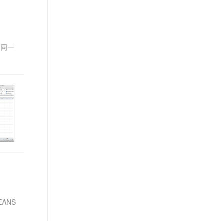
t.diy 一步搞定创意建站
构建大模型应用的安全防护体系
通过自然语言交互简化开发流程,全栈开发支持
通过阿里云安全产品对 AI 应用进行安全防护
）同一
MEANS