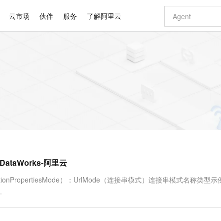
云市场
伙伴
服务
了解阿里云
AI 特惠
数据与 API
成为产品伙伴
企业增值服务
最佳实践
价格计算器
AI 场景体
基础软件
产品伙伴合
阿里云认证
市场活动
配置报价
大模型
自助选配和估算价格
步到位
智启 AI 普惠权益
产品生态集成认证中心
企业支持计划
云上春晚
域名与网站
Qwen Audio：打造专属 AI 语音助手
千问官方 MaaS 平台，为开发者和 Agent 而生，新用户赠送 1 亿 + tokens 额度
一句话生成原生
AI Coding
阿里云Maa
2026 阿里云
云服务器 E
为企业打
数据集
Windows
大模型认证
模型
NEW
NEW
格式还原
值低价云产品抢先购
至高享 1亿+免费 tokens，加速 Al 应用落地
提供智能易用的域名与建站服务
Qwen-Audio-3.0-Realtime 端到端实时语音角色扮演
输入一句话想法,
智能编程，一键
安全可靠、
产品生态伙伴
专家技术服务
云上奥运之旅
弹性计算合作
阿里云中企出
手机三要素
宝塔 Linux
全部认证
价格优势
开源旗舰模型
即刻拥有 DeepSeek-V4-Pro
阿里云 OPC 创新助力计划
千问大模型
一键部署幻兽
AI 电商营销
对象存储 O
大模型
产品生态伙伴工作台
企业增值服务台
云栖战略参考
云存储合作计
云栖大会
身份实名认证
CentOS
训练营
推动算力普惠，释放技术红利
最高返9万
真正可用的 1M 上下文,一次完成代码全链路开发
快速构建应用程序和网站，即刻迈出上云第一步
轻松解锁专属 DeepSeek-V4-Pro
至高百万元 Token 补贴，加速一人公司成长
多元化、高性能、安全可靠的大模型服务
一键购买专属
从图文生成到
云上的中国
数据库合作计
活动全景
短信
Docker
图片和
自进化智能体
5 分钟轻松部署专属 QwenPaw
Token Plan 模型订阅计划
数字证书管理服务（原SSL证书）
高效搭建 AI
AI 广告创作
无影云电脑
企业成长
NEW
HOT
信息公告
看见新力量
云网络合作计
OCR 文字识别
JAVA
越聪明
证享300元代金券
全托管，含MySQL、PostgreSQL、SQL Server、MariaDB多引擎
Qwen3.8-Max 首发尝鲜，限时加量 10 倍，夜间低至2折
实现全站 HTTPS，呈现可信的 Web 访问
从聊天伙伴进化为能主动干活的本地数字员工
图文、视频一
随时随地安
Kimi-K3
HappyHors
NEW
魔搭 Mode
loud
服务实践
官网公告
taWorks-阿里云
Kimi 最新旗舰模型，长程编程与推理利器
让文字生成流
金融模力时刻
Salesforce O
版
发票查验
全能环境
Claude Code + GStack 打造工程团队
千问办公，限时限量积分加倍
Qoder
低代码高效构
AI 建站
短信服务
型
NEW
作计划
计划
创新中心
魔搭 ModelSc
健康状态
理服务
让AI从“聊天伙伴”进化为能干活的“数字员工”
安装技能 GStack，拥有专属 AI 工程团队
你的AI工作搭子，覆盖日常办公高频场景
面向真实软件的智能体编程平台
0 代码专业建
ionPropertiesMode）：UrlMode（连接串模式）连接串模式名称类型
客户案例
天气预报查询
操作系统
Deepseek-v4-pro
HappyHors
态合作计划
.
态智能体模型
旗舰 MoE 大模型，百万上下文与顶尖推理能力
图生视频，流
同享
万小智 AI 建站低至 15元/月
Qoder CN
AI 短剧/漫剧
云原生数据库 
快递物流查询
WordPress
成为服务伙
高校合作
点，立即开启云上创新
覆盖公网/内网、递归/权威、移动APP等全场景解析服务
送.CN域名，送备案服务码
基于千问大模型等，支持代码智能生成、研发智能问答
AI助力短剧
GLM-5.2
Wan2.7-T
Ubuntu