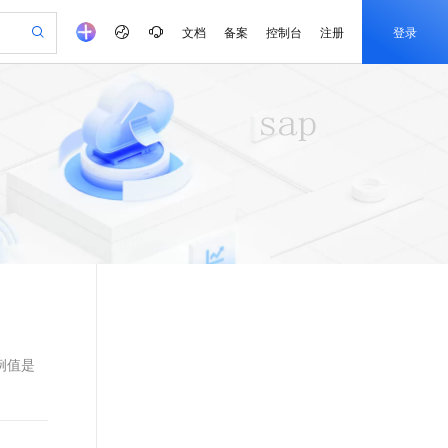
文档
备案
控制台
注册
登录
验
作计划
器
AI 活动
专业服务
服务伙伴合作计划
开发者社区
加入我们
产品动态
服务平台百炼
阿里云 OPC 创新助力计划
一站式生成采购清单，支持单品或批量购买
可编辑精美 PPT 文稿
S产品伙伴计划（繁花）
峰会
CS
造的大模型服务与应用开发平台
Agency Agents：拥有专属领域专家
AI 生产力先锋
Al MaaS 服务伙伴赋能合作
域名
博文
Careers
PolarDB Agentic Database
至高可申请百万元
 轻松生成专业的 PPT
开启高性价比 AI 编程新体验
弹性可伸缩的云计算服务
先锋实践拓展 AI 生产力的边界
发布
多领域专家智能体,一键组建 AI 虚拟交付团队
Token 补贴，五大权
计划
海大会
伙伴信用分合作计划
商标
问答
社会招聘
益加速 OPC 成功
帕鲁游戏服务器
SS
HappyHorse 打造一站式影视创作平台
飞天发布时刻
HOT
秒悟 Meoo CLI 支持一键部
划
备案
电子书
校园招聘
联机服务器，轻松开启游戏
视频创作，一键激活电商全链路生产力
稳定、安全、高性价比、高性能的云存储服务
所见，即是所愿
署项目至阿里云账号
可视化编排打通从文字构思到成片全链路闭环
更多支持
划
公司注册
镜像站
视频生成
语音识别与合成
 智能体与工作流应用
漫剧工坊：一站式动画创作平台
AI 实训营
Flink OSS 支持
合作伙伴培训与认证
划
上云迁移
站生成，高效打造优质广告素材
全接入的云上超级电脑
通过阿里云百炼高效搭建AI应用,助力高效开发
快速生产连贯的高质量长漫剧
从基础到进阶，Agent 创客手把手教你
AssumeRole 角色自定义
e-1.1-T2V
Qwen3-TTS-Flash
lScope
我要反馈
查询合作伙伴
畅细腻的高质量视频
离线语音合成大模型，多语言方言自适应，低延迟高稳定
n Alibaba Cloud ISV 合作
代维服务
建企业门户网站
10 分钟搭建微信、支付宝小程序
百炼 Qwen3.7-Flash 系列模
创新加速
ope
登录合作伙伴管理后台
我要建议
站，无忧落地极速上线
以可视化方式快速构建移动和 PC 门户网站
国内短信简单易用，安全可靠，秒级触达，全球覆盖200+国家和地区。
高效部署网站，快速应用到小程序
型发布
示例值是
e-1.1-I2V
Cosyvoice-V3-Flash
安全
畅自然，细节丰富
高表现力语音合成大模型，语音克隆听感自然
我要投诉
PolarDB
上云场景组合购
伴
Qoder CN V1.7.0 发布
漫剧创作，剧本、分镜、视频高效生成
100%兼容MySQL、PostgreSQL，兼容Oracle，支持集中和分布式
覆盖90%+业务场景，专享组合折扣价
2V
VPN
Fun-ASR