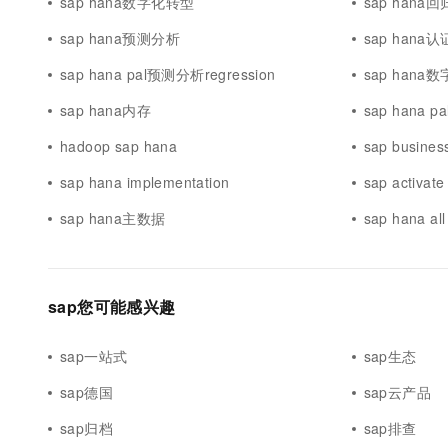
sap hana数字化转型
sap han
sap hana预测分析
sap hana认
sap hana pal预测分析regression
sap hana
sap hana内存
sap hana
hadoop sap hana
sap busines
sap hana implementation
sap activate
sap hana主数据
sap hana all
sap您可能感兴趣
sap一站式
sap生态
sap德国
sap云产品
sap归档
sap排查