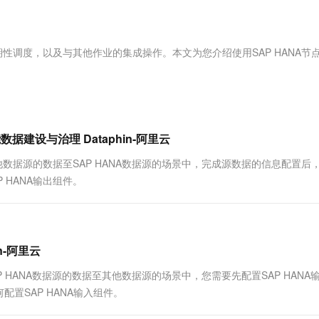
服务生态伙伴
视觉 Coding、空间感知、多模态思考等全面升级
1M上下文，专为长程任务能力而生
云工开物
企业应用
Works
Night Plan 支持 Qwen 3.8-Max
云原生大数据计算服务 MaxCompute
AI 办公
容器服务 Kub
NEW
Red Hat
30+ 款产品免费体验
Data Agent 驱动的一站式 Data+AI 开发治理平台
夜间 5 折，Qwen/Meoo/TokenPlan 客户专享
面向分析的企业级SaaS模式云数据仓库
AI智能应用
提供一站式管
科研合作
ERP
堂（旗舰版）
SUSE
开发和周期性调度，以及与其他作业的集成操作。本文为您介绍使用SAP HANA节
智能客服
AI 应用构建
大模型原生
CRM
防护产品
2个月
自动承接线索
建站小程序
Qoder
大模型服务平台百炼-应用模版
OA 办公系统
HOT
NEW
面向真实软件
个人版上线、团队版降价；千问3.8-Max首发发尝鲜
丰富多元化的应用模版和解决方案
力提升
财税管理
模板建站
万有无界
大模型服务平台百炼-智能体
数据建设与治理 Dataphin-阿里云
400电话
定制建站
的模型效果
灵活可视化地构建企业级 Agent
步其他数据源的数据至SAP HANA数据源的场景中，完成源数据的信息配置后
方案
广告营销
模板小程序
 HANA输出组件。
秒悟
人工智能平台 PAI
定制小程序
云端极速 AI 
新一代 AI 视频生成模型，深度适配广告营销等场景
AI Native 的算法工程平台，一站式完成建模、训练、推理服务部署
APP 开发
建站系统
n-阿里云
AP HANA数据源的数据至其他数据源的场景中，您需要先配置SAP HANA
AI 应用
10分钟微调：让0.6B模型媲美235B模
多模态数据信
置SAP HANA输入组件。
型
依托云原生高可用架构,实现Dify私有化部署
用1%尺寸在特定领域达到大模型90%以上效果