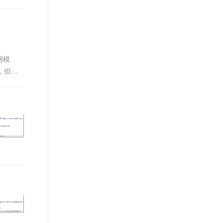
测模
，但只
用一元