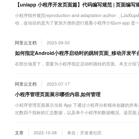
【uniapp 小程序开发页面篇】代码编写规范 | 页面编写规范
大数据开发治理平台 Data
AI 产品 免费试用
网络
安全
云开发大赛
Tableau 订阅
1亿+ 大模型 tokens 和 
小程序组件规范reproduction-and-adaptation-author: _LJaXiup
可观测
入门学习赛
中间件
AI空中课堂在线直播课
动，改动目的是为了更加方便的进行观看小程序介绍uni-app 是一
云防火墙
140+云产品 免费试用
大模型服务
写一套代码，可发布到iOS、Android、Web（响应式）、以及各种
上云与迁云
云原生的云上边界网络安全
产品新客免费试用，最长1
数据库
生态解决方案
千问AI平台-Token Plan
阿里云文档
2023-09-03
企业出海
大模型ACA认证体验
大数据计算
助力企业全员 AI 认知与能
行业生态解决方案
如何指定Android小程序启动时的跳转页面_移动开发平台 m
政企业务
媒体服务
千问AI平台-模型体验
开发者生态解决方案
在部分场景下，需要为小程序指定启动时跳转的页面。本文介绍
在线体验全尺寸、多种模态
企业服务与云通信
AI 开发和 AI 应用解决
Happy 系列大模型
域名与网站
阿里云文档
2023-07-17
小程序管理页面展示哪些内容,如何管理
终端用户计算
小程序管理页面展示当前 App 下通过小程序分析模块创建的
Serverless
大模型解决方案
次数四个指标的汇总数据，以及单个小程序的数据概况。该页面
开发工具
快速部署 Dify，高效搭建 
文章
2022-10-08
来自：开发者社区
迁移与运维管理