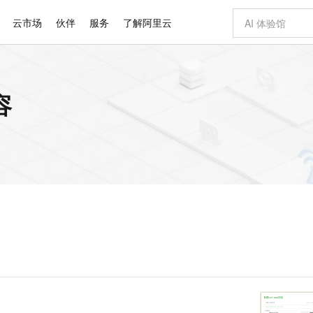
云市场
伙伴
服务
了解阿里云
AI 特惠
数据与 API
成为产品伙伴
企业增值服务
最佳实践
价格计算器
AI 场景体
基础软件
产品伙伴合
阿里云认证
市场活动
配置报价
大模型
容
自助选配和估算价格
步到位
智启 AI 普惠权益
产品生态集成认证中心
企业支持计划
云上春晚
域名与网站
Qwen Audio：打造专属 AI 语音助手
千问官方 MaaS 平台，为开发者和 Agent 而生，新用户赠送 1 亿 + tokens 额度
一句话生成原生
AI Coding
阿里云Maa
2026 阿里云
云服务器 E
为企业打
数据集
Windows
大模型认证
模型
NEW
NEW
格式还原
值低价云产品抢先购
至高享 1亿+免费 tokens，加速 Al 应用落地
提供智能易用的域名与建站服务
Qwen-Audio-3.0-Realtime 端到端实时语音角色扮演
输入一句话想法,
智能编程，一键
安全可靠、
产品生态伙伴
专家技术服务
云上奥运之旅
弹性计算合作
阿里云中企出
手机三要素
宝塔 Linux
全部认证
价格优势
开源旗舰模型
即刻拥有 DeepSeek-V4-Pro
阿里云 OPC 创新助力计划
千问大模型
一键部署幻兽
AI 电商营销
对象存储 O
大模型
产品生态伙伴工作台
企业增值服务台
云栖战略参考
云存储合作计
云栖大会
身份实名认证
CentOS
训练营
推动算力普惠，释放技术红利
最高返9万
真正可用的 1M 上下文,一次完成代码全链路开发
快速构建应用程序和网站，即刻迈出上云第一步
轻松解锁专属 DeepSeek-V4-Pro
至高百万元 Token 补贴，加速一人公司成长
多元化、高性能、安全可靠的大模型服务
一键购买专属
从图文生成到
云上的中国
数据库合作计
活动全景
短信
Docker
图片和
自进化智能体
5 分钟轻松部署专属 QwenPaw
Token Plan 模型订阅计划
数字证书管理服务（原SSL证书）
高效搭建 AI
AI 广告创作
无影云电脑
企业成长
NEW
HOT
信息公告
看见新力量
云网络合作计
OCR 文字识别
JAVA
越聪明
证享300元代金券
全托管，含MySQL、PostgreSQL、SQL Server、MariaDB多引擎
Qwen3.8-Max 首发尝鲜，限时加量 10 倍，夜间低至2折
实现全站HTTPS，呈现可信的WEB访问
从聊天伙伴进化为能主动干活的本地数字员工
图文、视频一
随时随地安
Kimi-K3
HappyHors
NEW
魔搭 Mode
loud
服务实践
官网公告
Kimi 最新旗舰模型，长程编程与推理利器
让文字生成流
金融模力时刻
Salesforce O
版
发票查验
全能环境
Claude Code + GStack 打造工程团队
千问办公，限时限量积分加倍
Qoder
低代码高效构
AI 建站
短信服务
型
NEW
作计划
计划
创新中心
魔搭 ModelSc
健康状态
理服务
让AI从“聊天伙伴”进化为能干活的“数字员工”
安装技能 GStack，拥有专属 AI 工程团队
你的AI工作搭子，覆盖日常办公高频场景
面向真实软件的智能体编程平台
0 代码专业建
客户案例
天气预报查询
操作系统
Deepseek-v4-pro
HappyHors
态合作计划
态智能体模型
旗舰 MoE 大模型，百万上下文与顶尖推理能力
图生视频，流
同享
万小智 AI 建站低至 15元/月
Qoder CN
AI 短剧/漫剧
云原生数据库 
快递物流查询
WordPress
成为服务伙
高校合作
点，立即开启云上创新
覆盖公网/内网、递归/权威、移动APP等全场景解析服务
送.CN域名，送备案服务码
基于千问大模型等，支持代码智能生成、研发智能问答
AI助力短剧
GLM-5.2
Wan2.7-T
Ubuntu