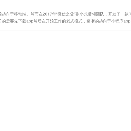
一个 AI 助手
超强辅助，Bol
即刻拥有 DeepSeek-R1 满血版
在企业官网、通讯软件中为客户提供 AI 客服
趋向于移动端。然而在2017年“微信之父”张小龙带领团队，开发了一款
多种方案随心选，轻松解锁专属 DeepSeek
的需要先下载app然后在开始工作的老式模式，逐渐的趋向于小程序app
要下载安装即可使用的应用，它实现了应用的随开随用，用户只需要用微