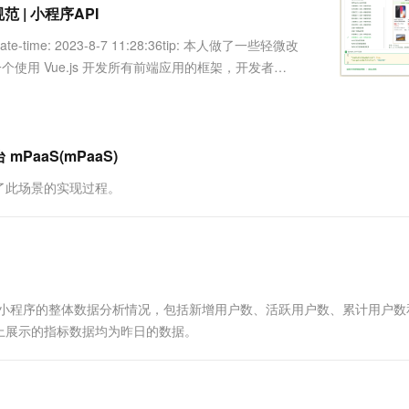
服务生态伙伴
视觉 Coding、空间感知、多模态思考等全面升级
1M上下文，专为长程任务能力而生
云工开物
 | 小程序API
企业应用
Works
Night Plan 支持 Qwen 3.8-Max
云原生大数据计算服务 MaxCompute
AI 办公
容器服务 Kub
NEW
Red Hat
30+ 款产品免费体验
Data Agent 驱动的一站式 Data+AI 开发治理平台
夜间 5 折，Qwen/Meoo/TokenPlan 客户专享
面向分析的企业级SaaS模式云数据仓库
AI智能应用
提供一站式管
科研合作
date-time: 2023-8-7 11:28:36tip: 本人做了一些轻微改
ERP
堂（旗舰版）
SUSE
个使用 Vue.js 开发所有前端应用的框架，开发者编
智能客服
AI 应用构建
大模型原生
CRM
小程序（微信/支付宝/....
防护产品
2个月
自动承接线索
建站小程序
Qoder
大模型服务平台百炼-应用模版
OA 办公系统
HOT
NEW
面向真实软件
个人版上线、团队版降价；千问3.8-Max首发发尝鲜
丰富多元化的应用模版和解决方案
力提升
财税管理
模板建站
PaaS(mPaaS)
万有无界
大模型服务平台百炼-智能体
400电话
定制建站
了此场景的实现过程。
的模型效果
灵活可视化地构建企业级 Agent
方案
广告营销
模板小程序
秒悟
人工智能平台 PAI
定制小程序
云端极速 AI 
新一代 AI 视频生成模型，深度适配广告营销等场景
AI Native 的算法工程平台，一站式完成建模、训练、推理服务部署
APP 开发
所有小程序的整体数据分析情况，包括新增用户数、活跃用户数、累计用户数
建站系统
上展示的指标数据均为昨日的数据。
AI 应用
10分钟微调：让0.6B模型媲美235B模
多模态数据信
型
依托云原生高可用架构,实现Dify私有化部署
用1%尺寸在特定领域达到大模型90%以上效果