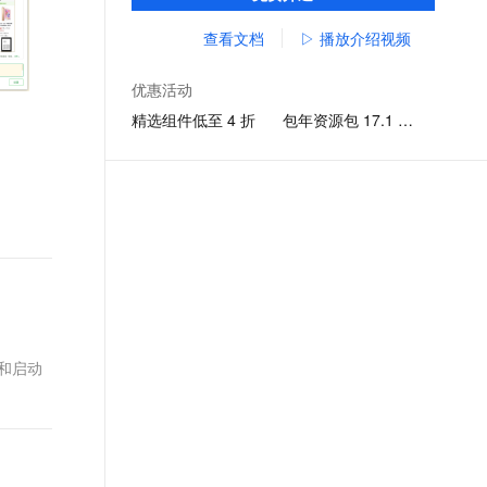
打包，覆盖支付宝、淘宝、钉钉等应用。
文戏情感细腻自然，动作戏激烈拳拳到肉，实现更强表演能力
支持中英文自由切换，具备更强的噪声鲁棒性
ernetes 版 ACK
云聚AI 严选权益
AI 原生数据库服务发布
SSL 证书
查看文档
▷ 播放介绍视频
，一键激活高效办公新体验
理容器应用的 K8s 服务
精选AI产品，从模型到应用全链提效
Agent 数据网关
堡垒机
AI 用量加速计划
云原生数据库 PolarDB
优惠活动
应用
防火墙
、识别商机，让客服更高效、服务更出色。
新老同享，达量后返
Agentic Database 发布
精选组件低至 4 折
包年资源包 17.1 元起
千问办公
主机安全
NEW
的智能体编程平台
一站式AI生产力平台
AI 应用及服务市场
伶鹊
企业级人与Agent协作平台，接入和调度多个数字员工
智能客服平台，对话机器人、对话分析、智能外呼
AI 应用
大模型服务平台百炼 - 全妙
大模型
应用创作平台
多模态内容创作工具，已接入 DeepSeek
自然语言处理
数据标注
和启动
机器学习
息提取
与 AI 智能体进行实时音视频通话
从文本、图片、视频中提取结构化的属性信息
构建支持视频理解的 AI 音视频实时通话应用