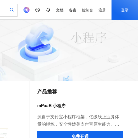
文档
备案
控制台
注册
登录
验
作计划
器
AI 活动
专业服务
服务伙伴合作计划
开发者社区
加入我们
产品动态
服务平台百炼
阿里云 OPC 创新助力计划
一站式生成采购清单，支持单品或批量购买
可编辑精美 PPT 文稿
S产品伙伴计划（繁花）
峰会
CS
造的大模型服务与应用开发平台
Agency Agents：拥有专属领域专家
AI 生产力先锋
Al MaaS 服务伙伴赋能合作
域名
博文
Careers
至高可申请百万元
Qwen3.8-Max 模型上线
 轻松生成专业的 PPT
开启高性价比 AI 编程新体验
弹性可伸缩的云计算服务
先锋实践拓展 AI 生产力的边界
多领域专家智能体,一键组建 AI 虚拟交付团队
Token 补贴，五大权
计划
海大会
伙伴信用分合作计划
商标
问答
社会招聘
益加速 OPC 成功
帕鲁游戏服务器
SS
HappyHorse 打造一站式影视创作平台
飞天发布时刻
HOT
Open Search 向量检索版支
划
备案
电子书
校园招聘
联机服务器，轻松开启游戏
视频创作，一键激活电商全链路生产力
稳定、安全、高性价比、高性能的云存储服务
所见，即是所愿
持视频检索 Pipeline 功能
可视化编排打通从文字构思到成片全链路闭环
更多支持
划
公司注册
镜像站
视频生成
语音识别与合成
 智能体与工作流应用
漫剧工坊：一站式动画创作平台
AI 实训营
应用身份服务 (IDaaS)
合作伙伴培训与认证
产品推荐
划
上云迁移
站生成，高效打造优质广告素材
全接入的云上超级电脑
通过阿里云百炼高效搭建AI应用,助力高效开发
快速生产连贯的高质量长漫剧
从基础到进阶，Agent 创客手把手教你
OpenClaw 管理能力上线
e-1.1-T2V
Qwen3-TTS-Flash
lScope
我要反馈
查询合作伙伴
畅细腻的高质量视频
离线语音合成大模型，多语言方言自适应，低延迟高稳定
n Alibaba Cloud ISV 合作
代维服务
建企业门户网站
10 分钟搭建微信、支付宝小程序
mPaaS 小程序
MaxCompute MaxFrame 提
创新加速
ope
登录合作伙伴管理后台
我要建议
站，无忧落地极速上线
以可视化方式快速构建移动和 PC 门户网站
国内短信简单易用，安全可靠，秒级触达，全球覆盖200+国家和地区。
高效部署网站，快速应用到小程序
供自动弹性内存功能
e-1.1-I2V
Cosyvoice-V3-Flash
源自于支付宝小程序框架，亿级线上业务体
安全
畅自然，细节丰富
高表现力语音合成大模型，语音克隆听感自然
我要投诉
PolarDB
量的锤炼，安全性媲美支付宝原生能力。不
上云场景组合购
Milvus 弹性伸缩功能新增节
伴
漫剧创作，剧本、分镜、视频高效生成
100%兼容MySQL、PostgreSQL，兼容Oracle，支持集中和分布式
覆盖90%+业务场景，专享组合折扣价
点支持范围
仅面向自有 App 投放小程序，更可快速构建
2V
VPN
Fun-ASR
免费开通