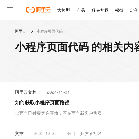
大模型
产品
解决方案
权益
定价
阿里云
小程序页面代码
大模型
产品
解决方案
权益
定价
云市场
伙伴
服务
了解阿里云
精选产品
精选解决方案
普惠上云
产品定价
精选商城
成为销售伙伴
售前咨询
为什么选择阿里云
千问AI平台
小程序页面代码 的相关内
了解云产品的定价详情
大模型服务平台百炼
睿译宝，AI翻译排版一
普惠上云 官方力荐
分销伙伴
在线服务
网站建设
什么是云计算
大
大模型服务与应用平台
上传文档即自动完成翻译和
云服务器38元/年起，超
咨询伙伴
多端小程序
技术领先
云上成本管理
售后服务
轻量应用服务器
GLM-5.2：长任务时代
官方推荐返现计划
大模型
精选产品
精选解决方案
Salesforce 国际版订阅
稳定可靠
管理和优化成本
推荐新用户得奖励，单订单
销售伙伴合作计划
自助服务
友盟天域
安全合规
人工智能与机器学习
AI
文本生成
云数据库 RDS
Hermes Agent，打造
云工开物
无影生态合作计划
在线服务
阿里云文档
2024-11-01
观测云
分析师报告
自主进化，持久记忆，越用
高校专属算力普惠，学生认
计算
互联网应用开发
Qwen3.8-Max
HOT
Salesforce On Alibaba C
工单服务
如何获取小程序页面路径
智能体时代全能旗舰模型
Tuya 物联网平台阿里云
研究报告与白皮书
人工智能平台 PAI
快速拥有专属 OpenClaw
大模
Consulting Partner 合
大数据
容器
免费试用
短信专区
一站式AI开发、训练和推
仅面向已付费客户开放，不在面向新客户售卖
蓝凌 OA
Qwen3.7-Plus
AI 大模型销售与服务生
现代化应用
存储
天池大赛
能看、能想、能动手的多模
云解析DNS
解决方案免费试用 新老
电子合同
最高领取价值200元试用
安全
文章
网络与CDN
2023-12-25
来自：开发者社区
AI 算法大赛
Qwen3-VL-Plus
畅捷通