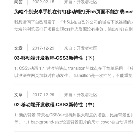
问答
2022-02-15
来自：开发者社区
大数据开发治理平台 Data
AI 产品 免费试用
网络
安全
云开发大赛
Tableau 订阅
为啥个别安卓手机在钉钉移动端打开h5页面不能加载cs
1亿+ 大模型 tokens 和 
可观测
入门学习赛
中间件
AI空中课堂在线直播课
我想请问下自己研发了一个h5挂在自己的公司的域名下以连接
云防火墙
140+云产品 免费试用
大模型服务
动端的浏览器打开项目出现css静态资源没有生效，跳出钉钉在别
上云与迁云
云原生的云上边界网络安全
产品新客免费试用，最长1
数据库
生态解决方案
千问AI平台-Token Plan
企业出海
大模型ACA认证体验
大数据计算
文章
2017-12-29
来自：开发者社区
助力企业全员 AI 认知与能
行业生态解决方案
政企业务
媒体服务
千问AI平台-模型体验
03-移动端开发教程-CSS3新特性（下）
开发者生态解决方案
在线体验全尺寸、多种模态
企业服务与云通信
1. CSS3动画 1.1 过渡的缺点 transition的优点在于简单易用
AI 开发和 AI 应用解决
以没法在网页加载时自动发生。 transition是一次性的，不能重复
Happy 系列大模型
域名与网站
结束状态，不能定义中间状态，也就是说只有一个开始状态和结束状态。
化，不能.....
终端用户计算
文章
2017-12-29
来自：开发者社区
Serverless
02-移动端开发教程-CSS3新特性（中）
大模型解决方案
1. 新的背景 背景在CSS3中也得到很大程度的增强，比如背
开发工具
快速部署 Dify，高效搭建 
等。 1.1 background-size设置背景图片的尺寸 cove
迁移与运维管理
部分则会被隐藏。 contain会自动调整缩放比例，保证图片始