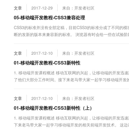
可以是两个值第一个是水平方向第二个是垂直方.....
10 分钟在聊天系统中增加
专有云
文章
2017-12-29
来自：开发者社区
05-移动端开发教程-CSS3兼容处理
CSS3的标准并没有全部定稿，目前CSS3的标准分成了不同
断的发新的版本来兼容新的标准。 浏览器有时会给一些在试验阶段
会破坏标准. 开发人员应等待包含无前缀属性，直到浏览器行为标准化。 1. 
文章
2017-12-10
来自：开发者社区
01-移动端开发教程-CSS3新特性
1. 移动端开发课程概述 移动互联网的兴起，让移动端的开发迅
了他们大部分工作时间。接下来老马带大家一起学习移动端开发的相
特性 新选择器 边框、背景升级、圆角、阴影 新的盒模型 渐变、动
体图标 前缀应用、浏览器兼容、渐进增强 媒体查询 移动端适...
文章
2017-12-10
来自：开发者社区
01-移动端开发教程-CSS3新特性（上）
1. 移动端开发课程概述 移动互联网的兴起，让移动端的开发
下来老马带大家一起学习移动端开发的相关前端开发技术。 这边课