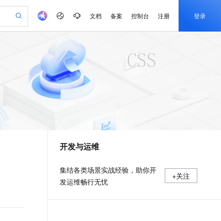
文档
备案
控制台
注册
登录
验
作计划
器
AI 活动
专业服务
服务伙伴合作计划
开发者社区
加入我们
产品动态
服务平台百炼
阿里云 OPC 创新助力计划
一站式生成采购清单，支持单品或批量购买
S产品伙伴计划（繁花）
峰会
CS
造的大模型服务与应用开发平台
Qwen Audio：打造专属 AI 语音助手
一句话生成原生可编辑精美 PPT 文稿
AI 生产力先锋
Al MaaS 服务伙伴赋能合作
域名
博文
Careers
NEW
至高可申请百万元
Qwen3.8-Max 模型上线
开启高性价比 AI 编程新体验
弹性可伸缩的云计算服务
Qwen-Audio-3.0-Realtime 端到端实时语音角色扮演
输入一句话想法, 轻松生成专业的 PPT
先锋实践拓展 AI 生产力的边界
Token 补贴，五大权
计划
海大会
伙伴信用分合作计划
商标
问答
社会招聘
益加速 OPC 成功
eek-V4-Pro
SS
一键部署幻兽帕鲁游戏服务器
飞天发布时刻
HOT
Open Search 向量检索版支
划
备案
电子书
校园招聘
pSeek-V4-Pro
视频创作，一键激活电商全链路生产力
稳定、安全、高性价比、高性能的云存储服务
一键购买专属联机服务器，轻松开启游戏
所见，即是所愿
持视频检索 Pipeline 功能
更多支持
划
公司注册
镜像站
视频生成
语音识别与合成
专属 QwenPaw
漫剧工坊：一站式动画创作平台
AI 实训营
HOT
应用身份服务 (IDaaS)
合作伙伴培训与认证
开发与运维
划
上云迁移
站生成，高效打造优质广告素材
全接入的云上超级电脑
从聊天伙伴进化为能主动干活的本地数字员工
快速生产连贯的高质量长漫剧
从基础到进阶，Agent 创客手把手教你
OpenClaw 管理能力上线
e-1.1-T2V
Qwen3-TTS-Flash
lScope
我要反馈
查询合作伙伴
畅细腻的高质量视频
离线语音合成大模型，多语言方言自适应，低延迟高稳定
n Alibaba Cloud ISV 合作
代维服务
建企业门户网站
10 分钟搭建微信、支付宝小程序
MaxCompute MaxFrame 提
集结各类场景实战经验，助你开
+关注
创新加速
ope
登录合作伙伴管理后台
我要建议
站，无忧落地极速上线
以可视化方式快速构建移动和 PC 门户网站
国内短信简单易用，安全可靠，秒级触达，全球覆盖200+国家和地区。
高效部署网站，快速应用到小程序
供自动弹性内存功能
发运维畅行无忧
e-1.1-I2V
Cosyvoice-V3-Flash
安全
畅自然，细节丰富
高表现力语音合成大模型，语音克隆听感自然
我要投诉
PolarDB
上云场景组合购
Milvus 弹性伸缩功能新增节
伴
漫剧创作，剧本、分镜、视频高效生成
100%兼容MySQL、PostgreSQL，兼容Oracle，支持集中和分布式
覆盖90%+业务场景，专享组合折扣价
点支持范围
2V
VPN
Fun-ASR