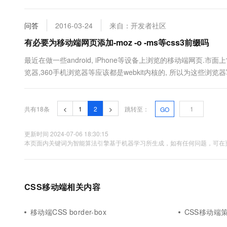
型 渐变、动画、2D3D转换 伸缩布局、多列布局 新单位 在线字
问答
2016-03-24
来自：开发者社区
有必要为移动端网页添加-moz -o -ms等css3前缀吗
最近在做一些android, iPhone等设备上浏览的移动端网页.市面上常见的
览器,360手机浏览器等应该都是webkit内核的, 所以为这些浏览器写页面一
windows phone在国内用的人可....
共有18条
<
1
2
>
跳转至：
GO
更新时间 2024-07-06 18:30:15
本页面内关键词为智能算法引擎基于机器学习所生成，如有任何问题，可在页
CSS移动端相关内容
移动端CSS border-box
CSS移动端