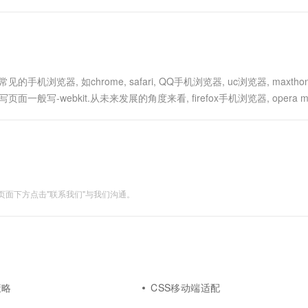
体图标 前缀应用、浏览器兼容、渐进增强 媒体查询 移动端适...
手机浏览器, 如chrome, safari, QQ手机浏览器, uc浏览器, maxth
般写-webkit.从未来发展的角度来看, firefox手机浏览器, opera mob
面下方点击"联系我们"与我们沟通。
策略
CSS移动端适配