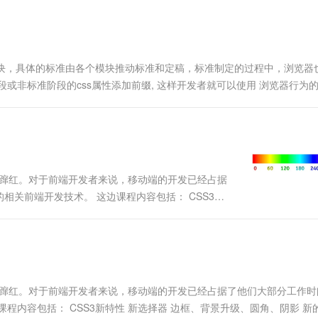
一个 AI 助手
超强辅助，Bol
即刻拥有 DeepSeek-R1 满血版
在企业官网、通讯软件中为客户提供 AI 客服
多种方案随心选，轻松解锁专属 DeepSeek
的模块，具体的标准由各个模块推动标准和定稿，标准制定的过程中，浏览器
或非标准阶段的css属性添加前缀, 这样开发者就可以使用 浏览器行为
主流浏览器引擎前缀 -webkit- (谷歌, Safa....
速蹿红。对于前端开发者来说，移动端的开发已经占据
关前端开发技术。 这边课程内容包括： CSS3新
画、2D3D转换 伸缩布局、多列布局 新单位 在线字
迅速蹿红。对于前端开发者来说，移动端的开发已经占据了他们大部分工作时
程内容包括： CSS3新特性 新选择器 边框、背景升级、圆角、阴影 新