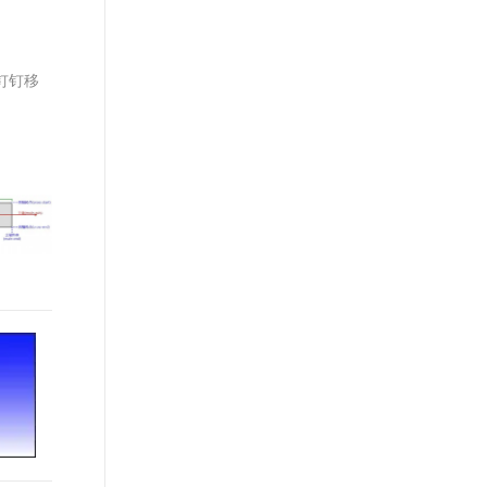
文戏情感细腻自然，动作戏激烈拳拳到肉，实现更强表演能力
支持中英文自由切换，具备更强的噪声鲁棒性
ernetes 版 ACK
云聚AI 严选权益
AI 原生数据库服务发布
SSL 证书
，一键激活高效办公新体验
理容器应用的 K8s 服务
精选AI产品，从模型到应用全链提效
Agent 数据网关
堡垒机
钉钉移
AI 用量加速计划
云原生数据库 PolarDB
应用
防火墙
、识别商机，让客服更高效、服务更出色。
新老同享，达量后返
Agentic Database 发布
千问办公
主机安全
NEW
的智能体编程平台
一站式AI生产力平台
AI 应用及服务市场
伶鹊
企业级人与Agent协作平台，接入和调度多个数字员工
智能客服平台，对话机器人、对话分析、智能外呼
AI 应用
大模型服务平台百炼 - 全妙
大模型
应用创作平台
多模态内容创作工具，已接入 DeepSeek
自然语言处理
数据标注
机器学习
息提取
与 AI 智能体进行实时音视频通话
从文本、图片、视频中提取结构化的属性信息
构建支持视频理解的 AI 音视频实时通话应用