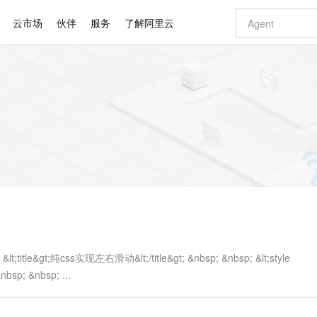
云市场
伙伴
服务
了解阿里云
AI 特惠
数据与 API
成为产品伙伴
企业增值服务
最佳实践
价格计算器
AI 场景体
基础软件
产品伙伴合
阿里云认证
市场活动
配置报价
大模型
自助选配和估算价格
新方式
睿译宝，AI翻译排版一步到位
智启 AI 普惠权益
产品生态集成认证中心
企业支持计划
云上春晚
域名与网站
千问官方 MaaS 平台，为开发者和 Agent 而生，新用户赠送 1 亿 + tokens 额度
AI Coding
阿里云Maa
2026 阿里云
云服务器 E
为企业打
数据集
Windows
大模型认证
模型
NEW
交付可用成果
值低价云产品抢先购
上传文档即自动完成翻译和格式还原
至高享 1亿+免费 tokens，加速 Al 应用落地
提供智能易用的域名与建站服务
智能编程，一键
安全可靠、
产品生态伙伴
专家技术服务
云上奥运之旅
弹性计算合作
阿里云中企出
手机三要素
宝塔 Linux
全部认证
价格优势
有专属领域专家
GLM-5.2：长任务时代开源旗舰模型
阿里云 OPC 创新助力计划
千问大模型
即刻拥有 DeepS
AI 电商营销
对象存储 O
大模型
产品生态伙伴工作台
企业增值服务台
云栖战略参考
云存储合作计
云栖大会
身份实名认证
CentOS
训练营
推动算力普惠，释放技术红利
最高返9万
多领域专家智能体,一键组建 AI 虚拟交付团队
快速构建应用程序和网站，即刻迈出上云第一步
至高百万元 Token 补贴，加速一人公司成长
多元化、高性能、安全可靠的大模型服务
真正可用的 1M 上下文,一次完成代码全链路开发
轻松解锁专属 Dee
从图文生成到
云上的中国
数据库合作计
活动全景
短信
Docker
图片和
站式影视创作平台
Hermes Agent，打造自进化智能体
Token Plan 模型订阅计划
数字证书管理服务（原SSL证书）
5 分钟轻松部署
AI 广告创作
无影云电脑
企业成长
NEW
信息公告
看见新力量
云网络合作计
OCR 文字识别
JAVA
证享300元代金券
可视化编排打通从文字构思到成片全链路闭环
全托管，含MySQL、PostgreSQL、SQL Server、MariaDB多引擎
自主进化，持久记忆，越用越聪明
Qwen3.8-Max 首发尝鲜，限时加量 10 倍，夜间低至2折
实现全站HTTPS，呈现可信的WEB访问
图文、视频一
随时随地安
Kimi-K3
HappyHors
NEW
魔搭 Mode
loud
服务实践
官网公告
Kimi 最新旗舰模型，长程编程与推理利器
让文字生成流
金融模力时刻
Salesforce O
版
发票查验
全能环境
Claude Code + GStack 打造工程团队
千问办公，限时限量积分加倍
Qoder
低代码高效构
AI 建站
短信服务
型
NEW
作计划
计划
创新中心
魔搭 ModelSc
健康状态
理服务
让AI从“聊天伙伴”进化为能干活的“数字员工”
安装技能 GStack，拥有专属 AI 工程团队
你的AI工作搭子，覆盖日常办公高频场景
面向真实软件的智能体编程平台
0 代码专业建
; &lt;title&gt;纯css实现左右滑动&lt;/title&gt; &nbsp; &nbsp; &lt;style
客户案例
天气预报查询
操作系统
Deepseek-v4-pro
HappyHors
态合作计划
nbsp; &nbsp; ...
态智能体模型
旗舰 MoE 大模型，百万上下文与顶尖推理能力
图生视频，流
同享
万小智 AI 建站低至 15元/月
Qoder CN
AI 短剧/漫剧
云原生数据库 
快递物流查询
WordPress
成为服务伙
高校合作
点，立即开启云上创新
覆盖公网/内网、递归/权威、移动APP等全场景解析服务
送.CN域名，送备案服务码
基于千问大模型等，支持代码智能生成、研发智能问答
AI助力短剧
GLM-5.2
Wan2.7-T
Ubuntu