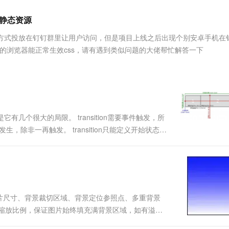
服务生态伙伴
视觉 Coding、空间感知、多模态思考等全面升级
1M上下文，专为长程任务能力而生
云工开物
企业应用
Works
Night Plan 支持 Qwen 3.8-Max
云原生大数据计算服务 MaxCompute
AI 办公
容器服务 Kub
NEW
Red Hat
s静态资源
30+ 款产品免费体验
Data Agent 驱动的一站式 Data+AI 开发治理平台
夜间 5 折，Qwen/Meoo/TokenPlan 客户专享
面向分析的企业级SaaS模式云数据仓库
AI智能应用
提供一站式管
科研合作
ERP
堂（旗舰版）
SUSE
的方式投放在钉钉群里让用户访问，但是项目上线之后出现个别安卓手机在
智能客服
AI 应用构建
大模型原生
CRM
的浏览器能正常生效css，请有遇到类似问题的大佬帮忙解答一下
防护产品
2个月
自动承接线索
建站小程序
Qoder
大模型服务平台百炼-应用模版
OA 办公系统
HOT
NEW
面向真实软件
个人版上线、团队版降价；千问3.8-Max首发发尝鲜
丰富多元化的应用模版和解决方案
力提升
财税管理
模板建站
万有无界
大模型服务平台百炼-智能体
400电话
定制建站
的模型效果
灵活可视化地构建企业级 Agent
，但是它有几个很大的局限。 transition需要事件触发，所
方案
广告营销
模板小程序
发生，除非一再触发。 transition只能定义开始状态和
秒悟
人工智能平台 PAI
定制小程序
云端极速 AI 
 一条transition规则，只能定义一个属性的变
新一代 AI 视频生成模型，深度适配广告营销等场景
AI Native 的算法工程平台，一站式完成建模、训练、推理服务部署
APP 开发
建站系统
景图片尺寸、背景裁切区域、背景定位参照点、多重背景
AI 应用
10分钟微调：让0.6B模型媲美235B模
多模态数据信
r会自动调整缩放比例，保证图片始终填充满背景区域，如有溢出
型
依托云原生高可用架构,实现Dify私有化部署
终完整显示在背景区域。 也可以使用长度单位或百分比，
用1%尺寸在特定领域达到大模型90%以上效果