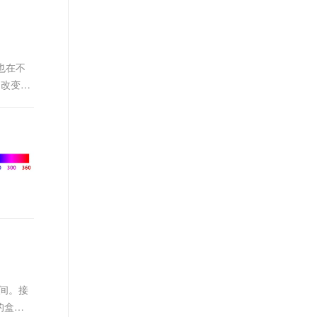
t.diy 一步搞定创意建站
构建大模型应用的安全防护体系
通过自然语言交互简化开发流程,全栈开发支持
通过阿里云安全产品对 AI 应用进行安全防护
也在不
的改变不
间。接
的盒模