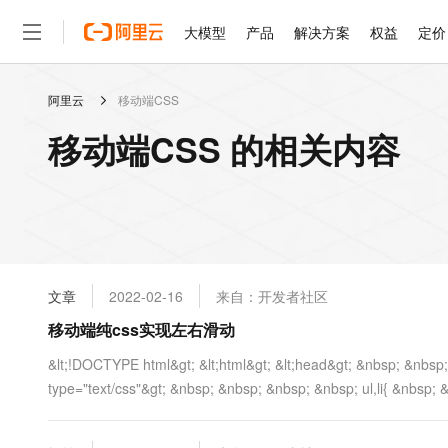
大模型
产品
解决方案
权益
定价
阿里云
移动端CSS
大模型
产品
解决方案
权益
定价
云市场
伙伴
服务
了解阿里云
精选产品
精选解决方案
普惠上云
产品定价
精选商城
成为销售伙伴
售前咨询
为什么选择阿里云
千问AI平台
移动端CSS 的相关内容
了解云产品的定价详情
大模型服务平台百炼
千问办公，解锁你的工作
普惠上云 官方力荐
分销伙伴
在线服务
网站建设
什么是云计算
大
大模型服务与应用平台
企业级Agent产品，直接
云服务器38元/年起，超
咨询伙伴
多端小程序
技术领先
云上成本管理
售后服务
轻量应用服务器
Agency Agents：拥
官方推荐返现计划
大模型
精选产品
精选解决方案
Salesforce 国际版订阅
稳定可靠
管理和优化成本
推荐新用户得奖励，单订单
销售伙伴合作计划
自助服务
友盟天域
安全合规
人工智能与机器学习
AI
文本生成
云数据库 RDS
HappyHorse 打造一
云工开物
无影生态合作计划
在线服务
文章
2022-02-16
来自：开发者社区
观测云
分析师报告
高校专属算力普惠，学生认
计算
互联网应用开发
Qwen3.8-Max
HOT
Salesforce On Alibaba C
工单服务
移动端纯css实现左右滑动
智能体时代全能旗舰模型
Tuya 物联网平台阿里云
研究报告与白皮书
人工智能平台 PAI
快速拥有专属 OpenClaw
大模
Consulting Partner 合
大数据
容器
免费试用
短信专区
一站式AI开发、训练和推
&lt;!DOCTYPE html&gt; &lt;html&gt; &lt;head&gt; &nbsp; &nbsp
蓝凌 OA
Qwen3.7-Plus
AI 大模型销售与服务生
现代化应用
type="text/css"&gt; &nbsp; &nbsp; &nbsp; &nbsp; ul,li{ &nbsp; &
存储
天池大赛
能看、能想、能动手的多模
云解析DNS
解决方案免费试用 新老
电子合同
最高领取价值200元试用
安全
网络与CDN
AI 算法大赛
Qwen3-VL-Plus
畅捷通