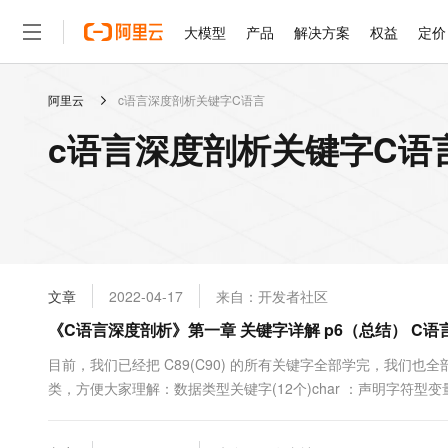
大模型
产品
解决方案
权益
定价
阿里云
c语言深度剖析关键字C语言
大模型
产品
解决方案
权益
定价
云市场
伙伴
服务
了解阿里云
精选产品
精选解决方案
普惠上云
产品定价
精选商城
成为销售伙伴
售前咨询
为什么选择阿里云
千问AI平台
c语言深度剖析关键字C语
了解云产品的定价详情
大模型服务平台百炼
睿译宝，AI翻译排版一
普惠上云 官方力荐
分销伙伴
在线服务
网站建设
什么是云计算
大
大模型服务与应用平台
上传文档即自动完成翻译和
云服务器38元/年起，超
咨询伙伴
多端小程序
技术领先
云上成本管理
售后服务
轻量应用服务器
GLM-5.2：长任务时代
官方推荐返现计划
大模型
精选产品
精选解决方案
Salesforce 国际版订阅
稳定可靠
管理和优化成本
推荐新用户得奖励，单订单
销售伙伴合作计划
自助服务
友盟天域
安全合规
人工智能与机器学习
AI
文本生成
云数据库 RDS
Hermes Agent，打造
云工开物
无影生态合作计划
在线服务
文章
2022-04-17
来自：开发者社区
观测云
分析师报告
自主进化，持久记忆，越用
高校专属算力普惠，学生认
计算
互联网应用开发
Qwen3.8-Max
HOT
Salesforce On Alibaba C
工单服务
《C语言深度剖析》第一章 关键字详解 p6（总结） C
智能体时代全能旗舰模型
Tuya 物联网平台阿里云
研究报告与白皮书
人工智能平台 PAI
快速拥有专属 OpenClaw
大模
Consulting Partner 合
大数据
容器
免费试用
短信专区
一站式AI开发、训练和推
目前，我们已经把 C89(C90) 的所有关键字全部学完，我们
蓝凌 OA
Qwen3.7-Plus
AI 大模型销售与服务生
现代化应用
类，方便大家理解：数据类型关键字(12个)char ：声明字符型变量或
存储
天池大赛
能看、能想、能动手的多模
云解析DNS
解决方案免费试用 新老
电子合同
型变量或函数long ：声明长整型变量或函数signed ：声明有符
最高领取价值200元试用
安全
网络与CDN
AI 算法大赛
Qwen3-VL-Plus
数float ：声明浮点型变量或函....
畅捷通