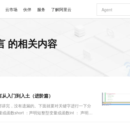
云市场
伙伴
服务
了解阿里云
AI 特惠
数据与 API
成为产品伙伴
企业增值服务
最佳实践
价格计算器
AI 场景体
基础软件
产品伙伴合
阿里云认证
市场活动
配置报价
大模型
言 的相关内容
自助选配和估算价格
步到位
智启 AI 普惠权益
产品生态集成认证中心
企业支持计划
云上春晚
域名与网站
Qwen Audio：打造专属 AI 语音助手
千问官方 MaaS 平台，为开发者和 Agent 而生，新用户赠送 1 亿 + tokens 额度
一句话生成原生
AI Coding
阿里云Maa
2026 阿里云
云服务器 E
为企业打
数据集
Windows
大模型认证
模型
NEW
NEW
格式还原
值低价云产品抢先购
至高享 1亿+免费 tokens，加速 Al 应用落地
提供智能易用的域名与建站服务
Qwen-Audio-3.0-Realtime 端到端实时语音角色扮演
输入一句话想法,
智能编程，一键
安全可靠、
产品生态伙伴
专家技术服务
云上奥运之旅
弹性计算合作
阿里云中企出
手机三要素
宝塔 Linux
全部认证
价格优势
开源旗舰模型
即刻拥有 DeepSeek-V4-Pro
阿里云 OPC 创新助力计划
千问大模型
一键部署幻兽
AI 电商营销
对象存储 O
大模型
产品生态伙伴工作台
企业增值服务台
云栖战略参考
云存储合作计
云栖大会
身份实名认证
CentOS
训练营
推动算力普惠，释放技术红利
最高返9万
真正可用的 1M 上下文,一次完成代码全链路开发
快速构建应用程序和网站，即刻迈出上云第一步
轻松解锁专属 DeepSeek-V4-Pro
至高百万元 Token 补贴，加速一人公司成长
多元化、高性能、安全可靠的大模型服务
一键购买专属
从图文生成到
云上的中国
数据库合作计
活动全景
短信
Docker
图片和
自进化智能体
5 分钟轻松部署专属 QwenPaw
Token Plan 模型订阅计划
数字证书管理服务（原SSL证书）
高效搭建 AI
AI 广告创作
无影云电脑
企业成长
NEW
HOT
信息公告
看见新力量
云网络合作计
OCR 文字识别
JAVA
越聪明
证享300元代金券
全托管，含MySQL、PostgreSQL、SQL Server、MariaDB多引擎
Qwen3.8-Max 首发尝鲜，限时加量 10 倍，夜间低至2折
实现全站HTTPS，呈现可信的WEB访问
从聊天伙伴进化为能主动干活的本地数字员工
图文、视频一
随时随地安
Kimi-K3
HappyHors
NEW
魔搭 Mode
loud
服务实践
官网公告
语言从入门到入土（进阶篇）
Kimi 最新旗舰模型，长程编程与推理利器
让文字生成流
金融模力时刻
Salesforce O
版
发票查验
全能环境
Claude Code + GStack 打造工程团队
千问办公，限时限量积分加倍
Qoder
低代码高效构
AI 建站
短信服务
型
NEW
作计划
计划
创新中心
魔搭 ModelSc
健康状态
理服务
让AI从“聊天伙伴”进化为能干活的“数字员工”
安装技能 GStack，拥有专属 AI 工程团队
你的AI工作搭子，覆盖日常办公高频场景
面向真实软件的智能体编程平台
0 代码专业建
也全部讲完，没有遗漏的。下面就要对关键字进行一下分
客户案例
天气预报查询
操作系统
Deepseek-v4-pro
HappyHors
态合作计划
函数short ：声明短整型变量或函数int ： 声明整
态智能体模型
旗舰 MoE 大模型，百万上下文与顶尖推理能力
图生视频，流
同享
万小智 AI 建站低至 15元/月
Qoder CN
AI 短剧/漫剧
云原生数据库 
快递物流查询
WordPress
成为服务伙
号类型变量或函数unsigned ：声明无符号类型变量或函
高校合作
点，立即开启云上创新
覆盖公网/内网、递归/权威、移动APP等全场景解析服务
送.CN域名，送备案服务码
基于千问大模型等，支持代码智能生成、研发智能问答
AI助力短剧
GLM-5.2
Wan2.7-T
Ubuntu