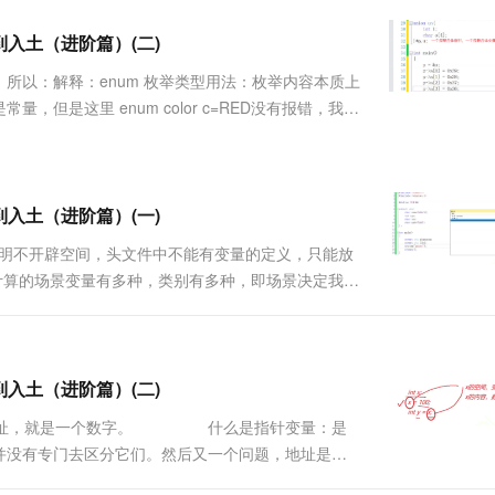
服务生态伙伴
视觉 Coding、空间感知、多模态思考等全面升级
1M上下文，专为长程任务能力而生
云工开物
企业应用
Works
Night Plan 支持 Qwen 3.8-Max
云原生大数据计算服务 MaxCompute
AI 办公
容器服务 Kub
NEW
Red Hat
到入土（进阶篇）(二)
30+ 款产品免费体验
Data Agent 驱动的一站式 Data+AI 开发治理平台
夜间 5 折，Qwen/Meoo/TokenPlan 客户专享
面向分析的企业级SaaS模式云数据仓库
AI智能应用
提供一站式管
科研合作
ERP
堂（旗舰版）
SUSE
所以：解释：enum 枚举类型用法：枚举内容本质上
智能客服
AI 应用构建
大模型原生
CRM
量，但是这里 enum color c=RED没有报错，我们
防护产品
2个月
自动承接线索
解）。 作用：1.我们现实生活中有很多相关联的常量，如星
建站小程序
Qoder
大模型服务平台百炼-应用模版
OA 办公系统
HOT
NEW
面向真实软件
个人版上线、团队版降价；千问3.8-Max首发发尝鲜
丰富多元化的应用模版和解决方案
力提升
财税管理
模板建站
万有无界
大模型服务平台百炼-智能体
到入土（进阶篇）(一)
400电话
定制建站
的模型效果
灵活可视化地构建企业级 Agent
：声明不开辟空间，头文件中不能有变量的定义，只能放
方案
广告营销
模板小程序
我们计算的场景变量有多种，类别有多种，即场景决定我们
秒悟
人工智能平台 PAI
定制小程序
云端极速 AI 
ruct stu）。当然，main函数内部的就是结构体
新一代 AI 视频生成模型，深度适配广告营销等场景
AI Native 的算法工程平台，一站式完成建模、训练、推理服务部署
.
APP 开发
建站系统
到入土（进阶篇）(二)
是一个地址，就是一个数字。 什么是指针变量：是
AI 应用
10分钟微调：让0.6B模型媲美235B模
多模态数据信
并没有专门去区分它们。然后又一个问题，地址是数
型
依托云原生高可用架构,实现Dify私有化部署
地址是不需要去专门储....
用1%尺寸在特定领域达到大模型90%以上效果