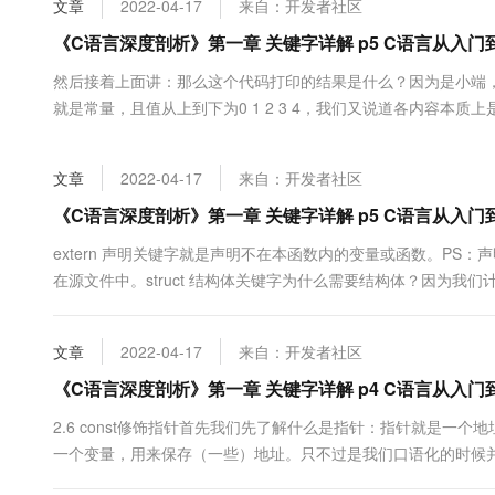
文章
2022-04-17
来自：开发者社区
大数据开发治理平台 Data
AI 产品 免费试用
网络
安全
云开发大赛
Tableau 订阅
《C语言深度剖析》第一章 关键字详解 p5 C语言从入门
1亿+ 大模型 tokens 和 
可观测
入门学习赛
中间件
AI空中课堂在线直播课
然后接着上面讲：那么这个代码打印的结果是什么？因为是小端，
云防火墙
140+云产品 免费试用
大模型服务
就是常量，且值从上到下为0 1 2 3 4，我们又说道各内容本质上是常
上云与迁云
云原生的云上边界网络安全
产品新客免费试用，最长1
数据库
也可以这么说，en um color相当于我们的 int（这样便于理
生态解决方案
千问AI平台-Token Plan
企业出海
大模型ACA认证体验
期几，月的天数，性别等等需要在代码中....
大数据计算
文章
2022-04-17
来自：开发者社区
助力企业全员 AI 认知与能
行业生态解决方案
政企业务
媒体服务
千问AI平台-模型体验
《C语言深度剖析》第一章 关键字详解 p5 C语言从入门
开发者生态解决方案
在线体验全尺寸、多种模态
企业服务与云通信
extern 声明关键字就是声明不在本函数内的变量或函数。PS
AI 开发和 AI 应用解决
在源文件中。struct 结构体关键字为什么需要结构体？因为
Happy 系列大模型
域名与网站
需要结构体。我们定义了一个结构体，准确的说是一个结构体类型（st
变量。这是说这么写不容易阅读，但可以便于我们理解。（不推...
终端用户计算
文章
2022-04-17
来自：开发者社区
Serverless
《C语言深度剖析》第一章 关键字详解 p4 C语言从入门
大模型解决方案
2.6 const修饰指针首先我们先了解什么是指针：指针就
开发工具
快速部署 Dify，高效搭建 
一个变量，用来保存（一些）地址。只不过是我们口语化的时候
迁移与运维管理
据吗？是的！只不过是相对于我们的认识比较特殊罢了。但是内存的