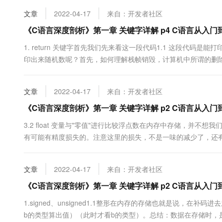
10 分钟在聊天系统中增加
专有云
文章
2022-04-17
来自：开发者社区
《C语言深度剖析》第一章 关键字详解 p4 C语言从入门
1. return 关键字首先我们先来看这一段代码1.1 这段代码是
印出来随机数呢？首先，如何理解栈帧销毁，计算机中所谓的删
分布图： 1.3 然后继续问，计算机中，释放空间是否真的需要将我
内容，虽然函数栈帧释放了，但是并不是清空数据。 &a...
文章
2022-04-17
来自：开发者社区
《C语言深度剖析》第一章 关键字详解 p2 C语言从入
3.2 float 变量与"零值"进行比较浮点数在内存中存储，并
有可能有精度损失的。注意这里的损失，不是一味的减少了，还
时候，会 “ 四舍五入 ”或者其他策略结论：因为精度损失问题，
浮点数该如何比较呢？应该进行范围精度比较：#include&lt;....
文章
2022-04-17
来自：开发者社区
《C语言深度剖析》第一章 关键字详解 p2 C语言从入
1.signed、unsigned1.1整形在内存的存储也就是说，在
b的类型算出值）（此时才看b的类型）。总结：数据在存储时，