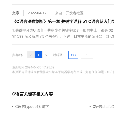
据源储存进空间的时候再看其类型，然后解释其二进制位。（这
换口诀，n次方就后面n个0，前面一个1。1.2signed(有符号....
文章
2022-04-17
来自：开发者社区
《C语言深度剖析》第一章 关键字详解 p1 C语言从入
1.关键字分类C 语言一共多少个关键字呢？一般的书上，都是 32 个 (
实 C99 后又新增了5 个关键字。不过，目前主流的编译器，对 C
即，认为 32 个。我们后面的章节，这32个关键字全部覆盖2.1 
部变量，默认都是 auto....
共有8条
<
1
>
跳转至：
GO
更新时间 2024-04-30 17:25:32
本页面内关键词为智能算法引擎基于机器学习所生成，如有任何问题，可在页
C语言关键字相关内容
C语言typedef关键字
C语言stati