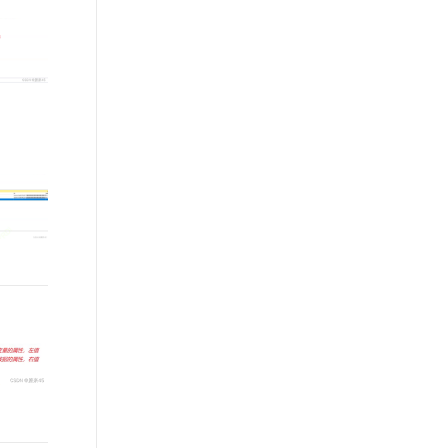
文戏情感细腻自然，动作戏激烈拳拳到肉，实现更强表演能力
支持中英文自由切换，具备更强的噪声鲁棒性
ernetes 版 ACK
云聚AI 严选权益
AI 原生数据库服务发布
SSL 证书
，一键激活高效办公新体验
理容器应用的 K8s 服务
精选AI产品，从模型到应用全链提效
Agent 数据网关
堡垒机
AI 用量加速计划
云原生数据库 PolarDB
应用
防火墙
、识别商机，让客服更高效、服务更出色。
新老同享，达量后返
Agentic Database 发布
千问办公
主机安全
NEW
的智能体编程平台
一站式AI生产力平台
AI 应用及服务市场
伶鹊
企业级人与Agent协作平台，接入和调度多个数字员工
智能客服平台，对话机器人、对话分析、智能外呼
AI 应用
大模型服务平台百炼 - 全妙
大模型
应用创作平台
多模态内容创作工具，已接入 DeepSeek
自然语言处理
数据标注
机器学习
息提取
与 AI 智能体进行实时音视频通话
从文本、图片、视频中提取结构化的属性信息
构建支持视频理解的 AI 音视频实时通话应用