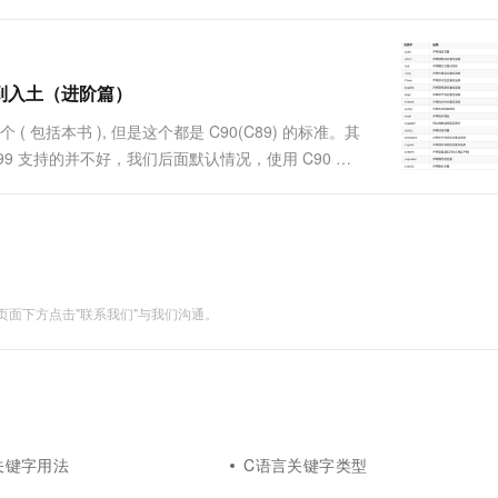
里可能会发生整型提升）PS：补充一个二进制快速转
门到入土（进阶篇）
 包括本书 ), 但是这个都是 C90(C89) 的标准。其
99 支持的并不好，我们后面默认情况，使用 C90 ，
auto 相关如何使用：一般在代码块中定义的变量，即局
面下方点击"联系我们"与我们沟通。
c关键字用法
C语言关键字类型