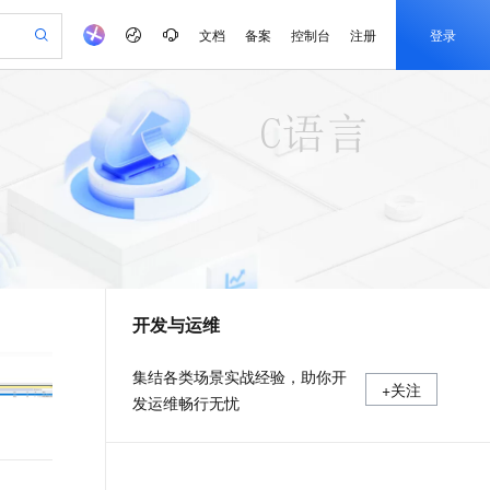
文档
备案
控制台
注册
登录
验
作计划
器
AI 活动
专业服务
服务伙伴合作计划
开发者社区
加入我们
产品动态
服务平台百炼
阿里云 OPC 创新助力计划
一站式生成采购清单，支持单品或批量购买
可编辑精美 PPT 文稿
S产品伙伴计划（繁花）
峰会
CS
造的大模型服务与应用开发平台
Agency Agents：拥有专属领域专家
AI 生产力先锋
Al MaaS 服务伙伴赋能合作
域名
博文
Careers
至高可申请百万元
Qwen3.8-Max 模型上线
 轻松生成专业的 PPT
开启高性价比 AI 编程新体验
弹性可伸缩的云计算服务
先锋实践拓展 AI 生产力的边界
多领域专家智能体,一键组建 AI 虚拟交付团队
Token 补贴，五大权
计划
海大会
伙伴信用分合作计划
商标
问答
社会招聘
益加速 OPC 成功
帕鲁游戏服务器
SS
HappyHorse 打造一站式影视创作平台
飞天发布时刻
HOT
Open Search 向量检索版支
划
备案
电子书
校园招聘
联机服务器，轻松开启游戏
视频创作，一键激活电商全链路生产力
稳定、安全、高性价比、高性能的云存储服务
所见，即是所愿
持视频检索 Pipeline 功能
可视化编排打通从文字构思到成片全链路闭环
更多支持
划
公司注册
镜像站
视频生成
语音识别与合成
 智能体与工作流应用
漫剧工坊：一站式动画创作平台
AI 实训营
应用身份服务 (IDaaS)
合作伙伴培训与认证
开发与运维
划
上云迁移
站生成，高效打造优质广告素材
全接入的云上超级电脑
通过阿里云百炼高效搭建AI应用,助力高效开发
快速生产连贯的高质量长漫剧
从基础到进阶，Agent 创客手把手教你
OpenClaw 管理能力上线
e-1.1-T2V
Qwen3-TTS-Flash
lScope
我要反馈
查询合作伙伴
畅细腻的高质量视频
离线语音合成大模型，多语言方言自适应，低延迟高稳定
n Alibaba Cloud ISV 合作
代维服务
建企业门户网站
10 分钟搭建微信、支付宝小程序
MaxCompute MaxFrame 提
集结各类场景实战经验，助你开
+关注
创新加速
ope
登录合作伙伴管理后台
我要建议
站，无忧落地极速上线
以可视化方式快速构建移动和 PC 门户网站
国内短信简单易用，安全可靠，秒级触达，全球覆盖200+国家和地区。
高效部署网站，快速应用到小程序
供自动弹性内存功能
发运维畅行无忧
e-1.1-I2V
Cosyvoice-V3-Flash
安全
畅自然，细节丰富
高表现力语音合成大模型，语音克隆听感自然
我要投诉
PolarDB
上云场景组合购
Milvus 弹性伸缩功能新增节
伴
漫剧创作，剧本、分镜、视频高效生成
100%兼容MySQL、PostgreSQL，兼容Oracle，支持集中和分布式
覆盖90%+业务场景，专享组合折扣价
点支持范围
2V
VPN
Fun-ASR