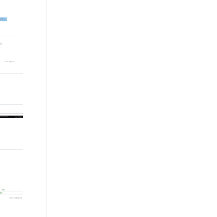
t.diy 一步搞定创意建站
构建大模型应用的安全防护体系
通过自然语言交互简化开发流程,全栈开发支持
通过阿里云安全产品对 AI 应用进行安全防护