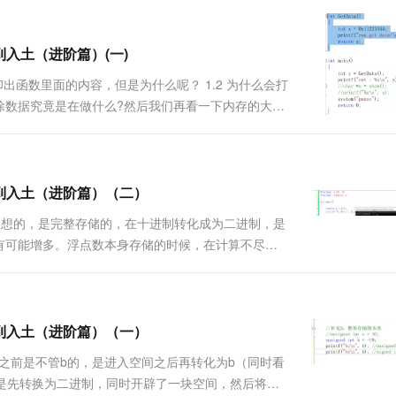
一个 AI 助手
超强辅助，Bol
即刻拥有 DeepSeek-R1 满血版
在企业官网、通讯软件中为客户提供 AI 客服
多种方案随心选，轻松解锁专属 DeepSeek
到入土（进阶篇）(一)
能打印出函数里面的内容，但是为什么呢？ 1.2 为什么会打
除数据究竟是在做什么?然后我们再看一下内存的大致
们的数据全部清为0/1？1.a:我们拿的不是x，是x的
门到入土（进阶篇）（二）
不想我们想的，是完整存储的，在十进制转化成为二进制，是
有可能增多。浮点数本身存储的时候，在计算不尽的
两个浮点数，绝对不能使用==进行相等比较.那么两个
门到入土（进阶篇）（一）
补码进去之前是不管b的，是进入空间之后再转化为b（同时看
是先转换为二进制，同时开辟了一块空间，然后将数